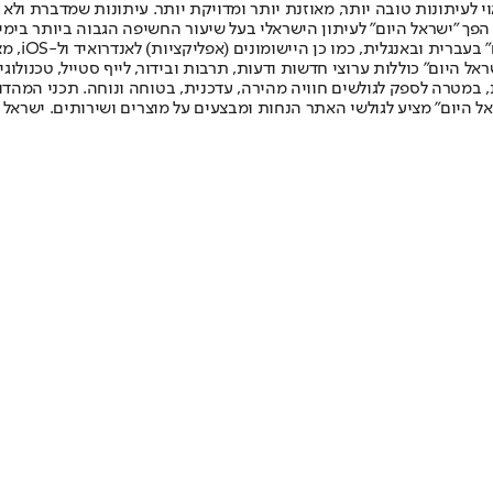
לעיתונות טובה יותר, מאוזנת יותר ומדויקת יותר. עיתונות שמדברת ולא צ
שלום. המהדורה המודפסת הראשונה פורסמה ב-30 ביולי 2007, וב-2010 הפך "ישראל היום" לעיתון הישראלי בעל שי
לחמנוביץ,
ל היום" כוללות ערוצי חדשות ודעות, תרבות ובידור, לייף סטייל, טכנולוגיה
ברית, במטרה לספק לגולשים חוויה מהירה, עדכנית, בטוחה ונוחה. תכני המה
ל היום" מציע לגולשי האתר הנחות ומבצעים על מוצרים ושירותים. ישראל 