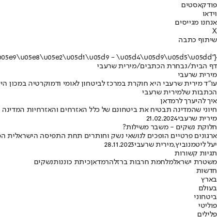
פודקאסטים
וידאו
אנחנו מגייסים
X
שיתוף כתבה
{"name":"\u05de\u05d9\u05e8\u05d9\u05ea \u05e9\u05e8\u05e2\u05d1\u05d9 - \u05d4\u05d9\u05d5\u05dd"}
דף הבית
/
נבחרת הכתבים
/
מירית שרעבי
מירית שרעבי
עו"ד מירית שרעבי היא חוקרת במרכז לביטחון לאומי ודמוקרטיה במכון הי
הכתבות שלמירית שרעבי
איך להיערך לרמדאן
חיוני שהמדינה תבטיח את ביטחונם של כלל האזרחים והאזרחיות המדינה •
מירית שרעבי
21.02.2024
חלוקת נשקים - משבר משילות?
ארגונים פרטיים הופכים לנושאי נשק וחותרים תחת התפיסה הישראלית ה
יעל ליטמנוביץ
,
מירית שרעבי
28.11.2023
תגיות קשורות
משטרת ישראל
מלחמת חרבות ברזל
הרמדאן
כיתת כוננות
נשקים
חדשות
בארץ
בעולם
ביטחוני
פוליטי
פלילים