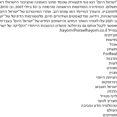
"ישראל היום" הוא גוף תקשורת שנוסד מתוך האמונה שהציבור הישראלי ראוי 
ת
ופרשנויות, וידיאו, פודקאסטים ושידורים חיים. פלטפורמות הדיגיטל של "ישרא
ב-2021 עלו לאוויר האתר החדש והיישומון החדש של "ישראל היום" בע
ואפשר לקבל אותם גם בניוזלטר. מועדון ההטבות הייחודי "הקליקה של ישרא
במייל hayom@israelhayom.co.il.
מבזקים
חדשות
אוכל
תשחץ
ForReal
תרבות
דעות
ספורט
מגזין
העיתון היומי
הורוסקופ
ישראל השבוע
כלכלה
לייף סטייל
מעריב לנוער
טכנולוגיה מדע וסביבה
העולם
משחקים