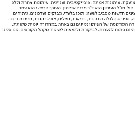
ועקת. עיתונות אמינה, אובייקטיבית ועניינית. עיתונות אחרת וללא
עור החשיפה הגבוה ביותר בימי חול. מו"ל העיתון היא ד"ר מרים אדלסון. העורך הראשי הוא עמר
 והעורך המייסד הוא עמוס רגב. אתרי האינטרנט של "ישראל היום" בעברית ובאנגלית, כמו כן היישומונים (אפליקציות) לאנדרואיד ול-iOS, מציגים חדשות מסביב לשעון, תוכן בלעדי, מבזקים ועדכונים, ניתוחים
, ספורט, כלכלה וצרכנות, בריאות, חיילים, אוכל, יהדות, תיירות ורכב.
דורה המודפסת של העיתון זמינים גם באתר, במהדורה יומית מקוונת,
היום פתוח להערות, לביקורת ולהצעות לשיפור מקהל הקוראים. פנו אלינו