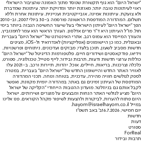
"ישראל היום" הוא גוף תקשורת שנוסד מתוך האמונה שהציבור הישראלי
ראוי לעיתונות טובה יותר, מאוזנת יותר ומדויקת יותר. עיתונות שמדברת
ולא צועקת. עיתונות אמינה, אובייקטיבית ועניינית. עיתונות אחרת וללא
תשלום. המהדורה המודפסת הראשונה פורסמה ב-30 ביולי 2007, וב-2010
הפך "ישראל היום" לעיתון הישראלי בעל שיעור החשיפה הגבוה ביותר בימי
חול. מו"ל העיתון היא ד"ר מרים אדלסון. העורך הראשי הוא עמר לחמנוביץ,
והעורך המייסד הוא עמוס רגב. אתרי האינטרנט של "ישראל היום" בעברית
ובאנגלית, כמו כן היישומונים (אפליקציות) לאנדרואיד ול-iOS, מציגים
חדשות מסביב לשעון, תוכן בלעדי, מבזקים ועדכונים, ניתוחים ופרשנויות,
וידיאו, פודקאסטים ושידורים חיים. פלטפורמות הדיגיטל של "ישראל היום"
כוללות ערוצי חדשות ודעות, תרבות ובידור, לייף סטייל, טכנולוגיה, ספורט,
כלכלה וצרכנות, בריאות, חיילים, אוכל, יהדות, תיירות ורכב. ב-2021 עלו
לאוויר האתר החדש והיישומון החדש של "ישראל היום" בעברית, במטרה
לספק לגולשים חוויה מהירה, עדכנית, בטוחה ונוחה. תכני המהדורה
המודפסת של העיתון זמינים גם באתר, במהדורה יומית מקוונת, ואפשר
לקבל אותם גם בניוזלטר. מועדון ההטבות הייחודי "הקליקה של ישראל
היום" מציע לגולשי האתר הנחות ומבצעים על מוצרים ושירותים. ישראל
היום פתוח להערות, לביקורת ולהצעות לשיפור מקהל הקוראים. פנו אלינו
במייל hayom@israelhayom.co.il.
יום חמישי, 16.7.2026
ב' באב תשפ"ו
חדשות
דעות
ספורט
ForReal
תרבות ובידור