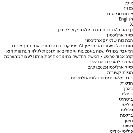
אוכל
מגזין
אנחנו מגייסים
English
X
דף הבית
/
נבחרת הכתבים
/
מייק ארליכסון
מייק ארליכסון
הכתבות שלמייק ארליכסון
מותם של שיעורי הבית: איך AI מפרקת ובונה מחדש את חינוך ילדינו
המאבק במודלי שפה באמצעות איסורים או תוכנות לגילוי העתקות הוא
קרב אבוד מראש • הגישה החדשה בחינוך מחייבת אותנו לעבור מהערכת
התוצר להערכת התהליך
מייק ארליכסון
27.01.2026
תגיות קשורות
בינה מלאכותית
טכנולוגיה
תלמידים
חדשות
בארץ
בעולם
ביטחוני
פוליטי
פלילים
בריאות
חינוך
משפט
פוליטי-מדיני