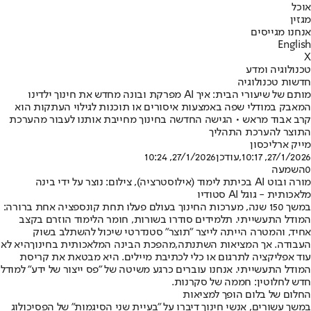
אוכל
מגזין
אנחנו מגייסים
English
X
טכנולוגיה ומדע
חדשות טכנולוגיה
מותם של שיעורי הבית: איך AI מפרקת ובונה מחדש את חינוך ילדינו
המאבק במודלי שפה באמצעות איסורים או תוכנות לגילוי העתקות הוא
קרב אבוד מראש • הגישה החדשה בחינוך מחייבת אותנו לעבור מהערכת
התוצר להערכת התהליך
מייק ארליכסון
27/1/2026, 10:17
,עודכן
27/1/2026, 10:24
0
השמעה
מורה ובוט AI בכיתת לימוד (אילוסטרציה), צילום: נוצר על ידי בינה
מלאכותית - גוגל AI סטודיו
במשך 150 שנה, מערכות החינוך בעולם פעלו תחת קונספציה אחת ברורה:
המודל התעשייתי. תלמידים סודרו בשורות, חומר הלימוד הוזרם בקצב
אחיד, והמטרה הייתה לייצר "תוצר" סטנדרטי שיכול להשתלב בשוק
העבודה. אך המציאות השתנתה,
מהפכת הבינה המלאכותית בחינוך
היא לא
עוד אפליקציה לתרגום או כלי לכתיבת מיילים. היא מבטאת את קריסת
המודל התעשייתי. אנחנו עוברים כרגע משיטה של "פס ייצור של ידע" למודל
חדש לחלוטין: חממה של סקרנות.
החלום של בלום הופך למציאות
במשך עשורים, אנשי חינוך דיברו על "בעיית שני הסיגמות" של הפסיכולוג