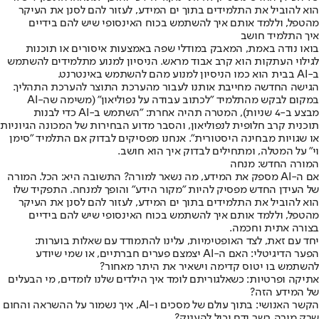
הוא להוביל את התלמידים בתוך ים המידע, לעזור להם לסנן את העיקר
מהטפל, וללמד אותם איך להשתמש בכוח האינסופי שיש להם בידיים
איך התלמיד חושב
בואו נודה באמת, המאבק במודלי שפה באמצעות איסורים או תוכנות
לגילוי העתקות הוא קרב אבוד מראש. הניסיון למנוע מתלמידים להשתמש
ב-AI בבית הוא כמו הניסיון למנוע מהם להשתמש באינטרנט.
הגישה החדשה מחייבת אותנו לעבור מהערכת התוצר להערכת התהליך.
במקום לבקש מהתלמיד "לכתוב עבודה על נפוליאון" (משימה שה-AI
מבצע ב-4 שניות), המטרה תהיה אחרת: "השתמש ב-AI כדי לבנות
תוכנית קרב חלופית לנפוליאון, והסבר מדוע הבחירות של המכונה הגיוניות
או שגויות מבחינה היסטורית". אנחנו מפסיקים לבדוק אם התלמיד "סימן
וי" על המטלה, ומתחילים לבדוק איך הוא חושב.
המורה החדש: מנחה
אם ה-AI מספק את המידע, מה נשאר למורה? התשובה היא: הכל. המורה
של העידן החדש מפסיק להיות "מקור הידע" והופך למנחה. התפקיד שלו
הוא להוביל את התלמידים בתוך ים המידע, לעזור להם לסנן את העיקר
מהטפל, וללמד אותם איך להשתמש בכוח האינסופי שיש להם בידיים
בצורה אתית וחכמה.
יחד עם זאת, לצד האופטימיות, עלינו להתמודד עם שאלות בוערות:
הפער הדיגיטלי: האם ה-AI יצמצם פערים חברתיים, או שמי שיודע
להשתמש בו יטוס קדימה וישאיר את היתר מאחור?
אתיקה ופרטיות: כשאלגוריתם לומד איך הילדים שלנו לומדים, מי הבעלים
של המידע הזה?
הקשר האנושי: בתוך עולם של מסכים ו-AI, איך נשמור על ההשראה והחום
שרק מורה בשר ודם יכול להעניק?