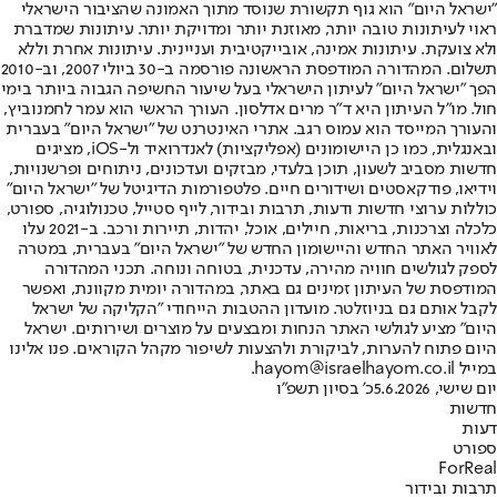
"ישראל היום" הוא גוף תקשורת שנוסד מתוך האמונה שהציבור הישראלי
ראוי לעיתונות טובה יותר, מאוזנת יותר ומדויקת יותר. עיתונות שמדברת
ולא צועקת. עיתונות אמינה, אובייקטיבית ועניינית. עיתונות אחרת וללא
תשלום. המהדורה המודפסת הראשונה פורסמה ב-30 ביולי 2007, וב-2010
הפך "ישראל היום" לעיתון הישראלי בעל שיעור החשיפה הגבוה ביותר בימי
חול. מו"ל העיתון היא ד"ר מרים אדלסון. העורך הראשי הוא עמר לחמנוביץ,
והעורך המייסד הוא עמוס רגב. אתרי האינטרנט של "ישראל היום" בעברית
ובאנגלית, כמו כן היישומונים (אפליקציות) לאנדרואיד ול-iOS, מציגים
חדשות מסביב לשעון, תוכן בלעדי, מבזקים ועדכונים, ניתוחים ופרשנויות,
וידיאו, פודקאסטים ושידורים חיים. פלטפורמות הדיגיטל של "ישראל היום"
כוללות ערוצי חדשות ודעות, תרבות ובידור, לייף סטייל, טכנולוגיה, ספורט,
כלכלה וצרכנות, בריאות, חיילים, אוכל, יהדות, תיירות ורכב. ב-2021 עלו
לאוויר האתר החדש והיישומון החדש של "ישראל היום" בעברית, במטרה
לספק לגולשים חוויה מהירה, עדכנית, בטוחה ונוחה. תכני המהדורה
המודפסת של העיתון זמינים גם באתר, במהדורה יומית מקוונת, ואפשר
לקבל אותם גם בניוזלטר. מועדון ההטבות הייחודי "הקליקה של ישראל
היום" מציע לגולשי האתר הנחות ומבצעים על מוצרים ושירותים. ישראל
היום פתוח להערות, לביקורת ולהצעות לשיפור מקהל הקוראים. פנו אלינו
במייל hayom@israelhayom.co.il.
יום שישי, 5.6.2026
כ' בסיון תשפ"ו
חדשות
דעות
ספורט
ForReal
תרבות ובידור