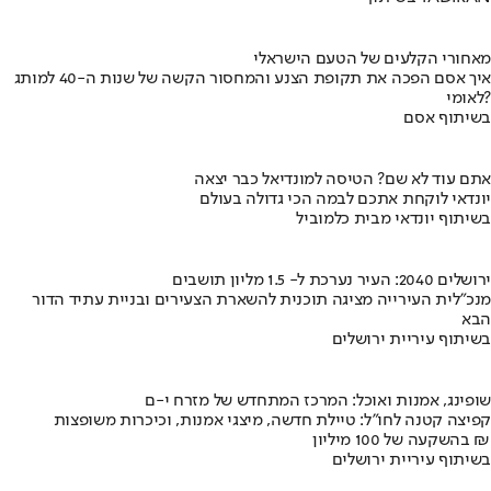
מאחורי הקלעים של הטעם הישראלי
איך אסם הפכה את תקופת הצנע והמחסור הקשה של שנות ה-40 למותג
לאומי?
בשיתוף אסם
אתם עוד לא שם? הטיסה למונדיאל כבר יצאה
יונדאי לוקחת אתכם לבמה הכי גדולה בעולם
בשיתוף יונדאי מבית כלמוביל
ירושלים 2040: העיר נערכת ל- 1.5 מליון תושבים
מנכ"לית העירייה מציגה תוכנית להשארת הצעירים ובניית עתיד הדור
הבא
בשיתוף עיריית ירושלים
שופינג, אמנות ואוכל: המרכז המתחדש של מזרח י-ם
קפיצה קטנה לחו"ל: טיילת חדשה, מיצגי אמנות, וכיכרות משופצות
בהשקעה של 100 מיליון ₪
בשיתוף עיריית ירושלים