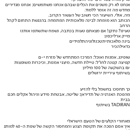
אנחנו לא רק משנים את הכלים שבהם אנחנו משתמשים; אנחנו מגדירים
מחדש מה זה אומר ללמוד.
וזה, אולי, השיעור הכי חשוב של העשור הקרוב.
הכותב הוא מומחה לבינה מלאכותית המתמחה בהנגשת התחום לקהל
הרחב
טעינו? נתקן! אם מצאתם טעות בכתבה, נשמח שתשתפו אותנו
מייק ארליכסון
בינה מלאכותית
טכנולוגיה
תלמידים
כדאי
להכיר
שופינג, אמנות ואוכל: המרכז המתחדש של מזרח י-ם
קפיצה קטנה לחו"ל: טיילת חדשה, מיצגי אמנות, וכיכרות משופצות
בהשקעה של 100 מיליון ₪
בשיתוף עיריית ירושלים
כך תחסכו בחשמל בלי להזיע
מהפכת האנרגיה של תדיראן: שליטה, אבטחת מידע וניהול אקלים חכם
בבית
בשיתוף TADIRAN
מאחורי הקלעים של הטעם הישראלי
איך אסם הפכה את תקופת הצנע והמחסור הקשה של שנות ה-40 למותג