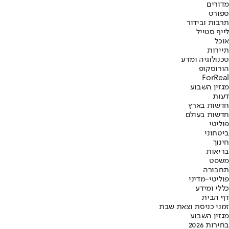
מדורים
ספורט
תרבות ובידור
לייף סטייל
אוכל
תיירות
טכנולוגיה ומדע
הורוסקופ
ForReal
מגזין השבוע
דעות
חדשות בארץ
חדשות בעולם
פוליטי
ביטחוני
חינוך
בריאות
משפט
תחבורה
פוליטי-מדיני
כללי ומידע
דף הבית
זמני כניסת וצאת שבת
מגזין השבוע
בחירות 2026