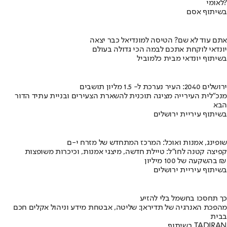
לאומי?
בשיתוף אסם
אתם עוד לא שם? הטיסה למונדיאל כבר יצאה
יונדאי לוקחת אתכם לבמה הכי גדולה בעולם
בשיתוף יונדאי מבית כלמוביל
ירושלים 2040: העיר נערכת ל- 1.5 מליון תושבים
מנכ"לית העירייה מציגה תוכנית להשארת הצעירים ובניית עתיד הדור
הבא
בשיתוף עיריית ירושלים
שופינג, אמנות ואוכל: המרכז המתחדש של מזרח י-ם
קפיצה קטנה לחו"ל: טיילת חדשה, מיצגי אמנות, וכיכרות משופצות
בהשקעה של 100 מיליון ₪
בשיתוף עיריית ירושלים
כך תחסכו בחשמל בלי להזיע
מהפכת האנרגיה של תדיראן: שליטה, אבטחת מידע וניהול אקלים חכם
בבית
בשיתוף TADIRAN