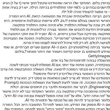
בנימין בלום. המחקר שלו הראה שסטודנט שקיבל חונך אישי (1 על 1) הגיע
להישגים גבוהים ב-98% יותר מתלמידים בכיתה רגילה. יש רק בעיה אחת
- אי אפשר להצמיד מורה לכל ילד.
כיום, הבינה המלאכותית שוברת את המשוואה הזאת. AI היא המורה
האישי הראשון בעולם שזמין 24/7, ללא עייפות ובסבלנות אינסופית. היא
לא רק עונה על שאלות התלמיד, אלא מזהה איפה התלמיד מתקשה
ספציפית ויודעת להנגיש את החומר בצורה הרלוונטית לו. אם תלמיד
מתקשה בפיזיקה אבל אוהב גיימינג, ה-AI יסביר לו את חוקי התנועה של
ניוטון דרך מכניקת משחקי "פורטנייט". הטכנולוגיה הופכת את המצוינות
לנגישה לכולם, לא רק למי שיכול להרשות לעצמו מורה פרטי.
שיעור בכיתה (אילוסטרציה). האם ה-AI יצמצם פערים חברתיים, או שמי
שיודע להשתמש בו יטוס קדימה וישאיר את היתר מאחור?,צילום:
GettyImages
מהשכלה גבוהה למיומנויות של בני אדם
באקדמיה, המצב מתוח עוד יותר. אם AI מסוגלת לעבור מבחני לשכה
בעריכת דין או מבחני הסמכה לרפואה, עולה השאלה המתבקשת: מה ערכו
של הזיכרון האנושי בעידן של
זיכרון דיגיטלי אינסופי
?
הסטודנט של המחר לא צריך לשנן נוסחאות או פסקי דין; הוא צריך לדעת
לנהל את המכונה. זה אומר לדעת לשאול את השאלות הנכונות (Prompt
Engineering), לבקר את התוצאות ולחבר בין תחומים שונים, יכולת
סינתזה שהמכונה עדיין מתקשה בה. התואר האקדמי כבר לא יהיה אישור
על "מה אתה יודע", אלא על "מה אתה מסוגל לעשות עם מה שה-AI יודע".
כלומר האדם צריך להיות סוג של מנתח של תזמורת כלי AI.
אם ה-AI מספק את המידע, מה נשאר למורה? התשובה היא: הכל. המורה
של העידן החדש מפסיק להיות "מקור הידע" והופך למנחה. התפקיד שלו