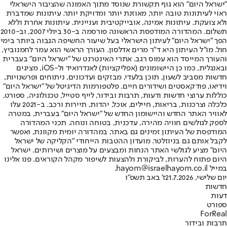
"ישראל היום" הוא גוף תקשורת שנוסד מתוך האמונה שהציבור הישראלי
ראוי לעיתונות טובה יותר, מאוזנת יותר ומדויקת יותר. עיתונות שמדברת
ולא צועקת. עיתונות אמינה, אובייקטיבית ועניינית. עיתונות אחרת וללא
תשלום. המהדורה המודפסת הראשונה פורסמה ב-30 ביולי 2007, וב-2010
הפך "ישראל היום" לעיתון הישראלי בעל שיעור החשיפה הגבוה ביותר בימי
חול. מו"ל העיתון היא ד"ר מרים אדלסון. העורך הראשי הוא עמר לחמנוביץ,
והעורך המייסד הוא עמוס רגב. אתרי האינטרנט של "ישראל היום" בעברית
ובאנגלית, כמו כן היישומונים (אפליקציות) לאנדרואיד ול-iOS, מציגים
חדשות מסביב לשעון, תוכן בלעדי, מבזקים ועדכונים, ניתוחים ופרשנויות,
וידיאו, פודקאסטים ושידורים חיים. פלטפורמות הדיגיטל של "ישראל היום"
כוללות ערוצי חדשות ודעות, תרבות ובידור, לייף סטייל, טכנולוגיה, ספורט,
כלכלה וצרכנות, בריאות, חיילים, אוכל, יהדות, תיירות ורכב. ב-2021 עלו
לאוויר האתר החדש והיישומון החדש של "ישראל היום" בעברית, במטרה
לספק לגולשים חוויה מהירה, עדכנית, בטוחה ונוחה. תכני המהדורה
המודפסת של העיתון זמינים גם באתר, במהדורה יומית מקוונת, ואפשר
לקבל אותם גם בניוזלטר. מועדון ההטבות הייחודי "הקליקה של ישראל
היום" מציע לגולשי האתר הנחות ומבצעים על מוצרים ושירותים. ישראל
היום פתוח להערות, לביקורת ולהצעות לשיפור מקהל הקוראים. פנו אלינו
במייל hayom@israelhayom.co.il.
יום שלישי, 21.7.2026
ז' באב תשפ"ו
חדשות
דעות
ספורט
ForReal
תרבות ובידור