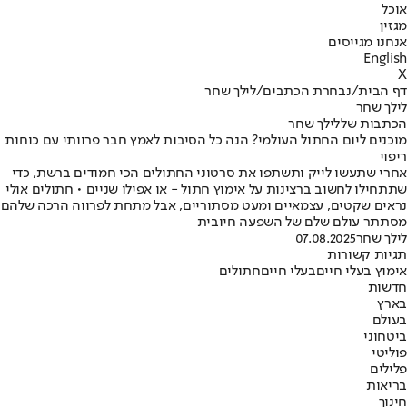
אוכל
מגזין
אנחנו מגייסים
English
X
דף הבית
/
נבחרת הכתבים
/
לילך שחר
לילך שחר
הכתבות שללילך שחר
מוכנים ליום החתול העולמי? הנה כל הסיבות לאמץ חבר פרוותי עם כוחות
ריפוי
אחרי שתעשו לייק ותשתפו את סרטוני החתולים הכי חמודים ברשת, כדי
שתתחילו לחשוב ברצינות על אימוץ חתול - או אפילו שניים • חתולים אולי
נראים שקטים, עצמאיים ומעט מסתוריים, אבל מתחת לפרווה הרכה שלהם
מסתתר עולם שלם של השפעה חיובית
לילך שחר
07.08.2025
תגיות קשורות
אימוץ בעלי חיים
בעלי חיים
חתולים
חדשות
בארץ
בעולם
ביטחוני
פוליטי
פלילים
בריאות
חינוך