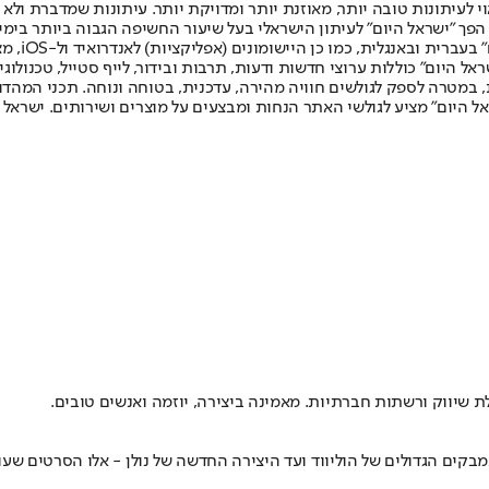
לעיתונות טובה יותר, מאוזנת יותר ומדויקת יותר. עיתונות שמדברת ולא צ
שלום. המהדורה המודפסת הראשונה פורסמה ב-30 ביולי 2007, וב-2010 הפך "ישראל היום" לעיתון הישראלי בעל שי
לחמנוביץ,
ל היום" כוללות ערוצי חדשות ודעות, תרבות ובידור, לייף סטייל, טכנולוגיה
ברית, במטרה לספק לגולשים חוויה מהירה, עדכנית, בטוחה ונוחה. תכני המה
ל היום" מציע לגולשי האתר הנחות ומבצעים על מוצרים ושירותים. ישראל 
לת שיווק ורשתות חברתיות. מאמינה ביצירה, יוזמה ואנשים טובים.
בקים הגדולים של הוליווד ועד היצירה החדשה של נולן - אלו הסרטים שע