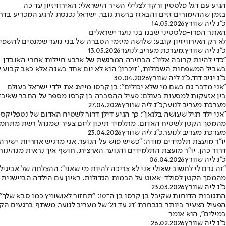
הגיע עם דגל פלסטין ורקד לצלילי השיר הישראלי: האירוויזיון עד כה
בזמן שההימורים זזים והבאזז ברשת גובר, ישראל נכנסת לרגע המכריע בדרך 
כ״נ ליה שוורץ
14.05.2026
האתר הפרו-פלסטיני שבנו בני נוער ישראלים
לא רק האירוויזיון קובע: שלושה מיזמי הסברה של בני נוער שמנסים להשפ
כ״נ ליה שוורץ
,
מערכת מעריב לנוער
13.05.2026
״כדי להיות קרובה אליו״: הבחירה המרגשת של ארבע חיילות אחרי האובדן
בשביל המשפחות השכולות, ׳זיכרון׳ הוא לא יום אחד בשנה אלא כאב קבוע ל
כ״נ יניב דוד
,
כ״נ ליה שוורץ
30.04.2026
"אני מדבר גם בשם מי שלא יכולים": בן קרסו מייצג את ילדי ישראל בעולם
בין אזעקות למסעות בעולם: פעיל ההסברה בן קרסו מספר על החבר שאיבד 
מערכת מעריב לנוער
,
כ״נ ליה שוורץ
27.04.2026
"אני ילד רגיל שעושה בלגאן": כך הגיע דילן דרור לשטיח האדום של נטפליקס
מהמסך הקטן לשטיח האדום, מתלמיד תיכון ליזם צעיר שמנהל רשת מתחמי ח
מערכת מעריב לנוער
,
כ״נ ליה שוורץ
23.04.2026
יו"ר מועצת תלמידים מודה: "כשיש פוש על הנוער, אני מרגיש אחריות ישירה"
דרור כהן, יו"ר מועצת התלמידים והנוער הארצית, חושף איך נראית מנהיגו
כ״נ ליה שוורץ
06.04.2026
"זה גרם לי לחשוב שאולי אני לא צריכה להיות מי שאני": ההצלחה של אביגיל 
מהמסך הקטן לסולד-אאוט על הבמות הגדולות, ראיון עם הילדה הביישנית
כ״נ ליה שוורץ
23.03.2026
התגובות הדוחות שקיבל בן קרסו בן ה־10: “תחזור לאושוויץ כמו סבא שלך”
הפעיל הצעיר ביותר בנבחרת ׳21 עד 21׳ של 
במילים", הוא אומר
כ״נ ליה שוורץ
26.02.2026