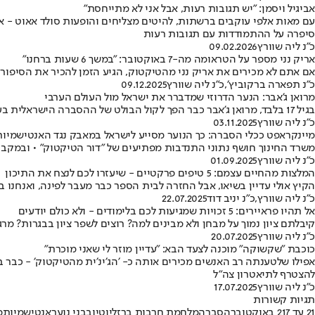
אביגיל ויסמן: "יש תגובות רעות, אבל אני לא מתייחסת"
סיפרה על ההתמודדות עם תגובות רעות
כ״נ ליה שוורץ
09.02.2026
אריק נני מספר על הטראומה מה-7 באוקטובר: ״במשך 6 שעות ברחנו"
אם אתם לא מכירים את אריק נני מהטיקטוק, הגיע הזמן להכיר את הסיפור
כ"נ תפארה ברקוביץ׳
,
כ״נ ליה שוורץ
09.12.2025
מרואן ג'אבר: הנער הדרוזי שמדברר את ישראל מול העולם הערבי
בגיל 17 בלבד, מרואן ג'אבר כבר הפך לקול הבולט של ההסברה הישראלית בערבית • הוא מתמודד עם איומים, בגרויות ולימודים - ולא מוותר על המשימה להציג את ישראל כפי שהוא רואה אותה
כ״נ ליה שוורץ
03.11.2025
מיינקראפט ככלי הסברה: כך הנוער מסייע לישראל במאבק נגד האנטישמיות
משרד החינוך חושף נתוני התנדבות מפתיעים של "דור הטיקטוק" • ובמקביל,
כ״נ ליה שוורץ
01.09.2025
המלצות מהחיים עצמם: 5 טיפים פרקטיים - שיעזרו לכם לנצח את התיכון
הקיץ אולי עדיין בשיאו, אבל החזרה לבית הספר כבר מעבר לפינה, ואנחנו בטוחים שגם לכ
כ״נ ליה שוורץ
,
כ״נ יניב דוד
22.07.2025
אל תהיו פראיירים: 5 זכויות שמגיעות לכם בלימודים - ולא כולם יודעים
קיבלתם ציון נמוך על מבחן ולא מבינים למה? רוצים לשפר ציון בבגרות? מרגישים שמעמיסים עליכם בלימודים יו
כ״נ ליה שוורץ
20.07.2025
כוכבת "שקשוקה" מוכנה לצעד הבא: "עדיין מוזר לי שאני מוכרת"
אפילו שלטענתה רב האנשים מכירים אותה כ- ׳הג׳ינ׳ית מהטיקטוק׳ - כבר ב
להצטרף לתיאטרון צה"ל
כ״נ ליה שוורץ
17.07.2025
תגיות קשורות
21 עד 21
7 באוקטובר
הסברה
מלחמת חרבות ברזל
יוטיוב
בני נוער
אנטישמיות
מ