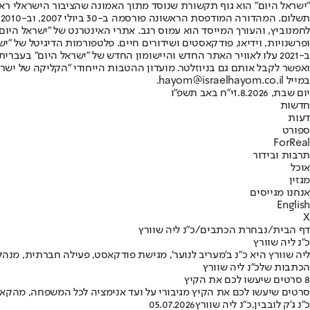
"ישראל היום" הוא גוף תקשורת שנוסד מתוך האמונה שהציבור הישראלי ראוי 
ת
ופרשנויות, וידיאו, פודקאסטים ושידורים חיים. פלטפורמות הדיגיטל של "ישרא
ב-2021 עלו לאוויר האתר החדש והיישומון החדש של "ישראל היום" בע
ואפשר לקבל אותם גם בניוזלטר. מועדון ההטבות הייחודי "הקליקה של ישרא
במייל hayom@israelhayom.co.il.
יום שבת, 1.8.2026
י"ח באב תשפ"ו
חדשות
דעות
ספורט
ForReal
תרבות ובידור
אוכל
מגזין
אנחנו מגייסים
English
X
דף הבית
/
נבחרת הכתבים
/
כ״נ ליה שוורץ
כ״נ ליה שוורץ
ליה שוורץ היא כ"נ ב'מעריב לנוער', מגישת פודקאסט, פעילה חברתית, מנה
הכתבות שלכ״נ ליה שוורץ
8 סרטים שיעשו לכם את הקיץ
סרטים שיעשו לכם את הקיץ מגיבורי על ועד אנימציה לכל המשפחה, מהקאמ
כ״נ ג'ק לובבין
,
כ״נ ליה שוורץ
05.07.2026