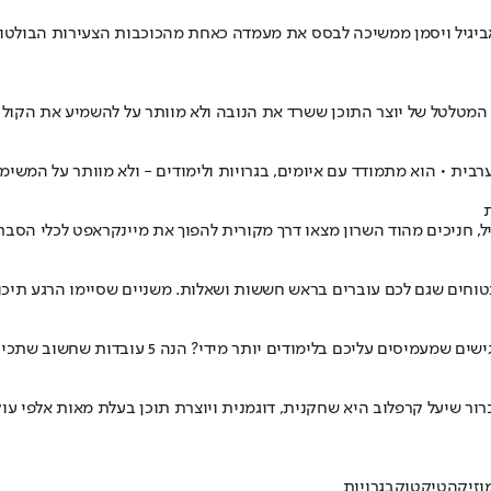
 המטלטל של יוצר התוכן ששרד את הנובה ולא מוותר על להשמיע את הקול 
 חניכים מהוד השרון מצאו דרך מקורית להפוך את מיינקראפט לכלי הסברה 
ם עוברים בראש חששות ושאלות. משניים שסיימו הרגע תיכון ישר אליכם - הנה 5 טיפים שה
תר מידי? הנה 5 עובדות שחשוב שתכירו כתלמידים, וכנראה שאפילו לא הכרתם
רור שיעל קרפלוב היא שחקנית, דוגמנית ויוצרת תוכן בעלת מאות אלפי עוק
וזיקה
טיקטוק
בגרויות