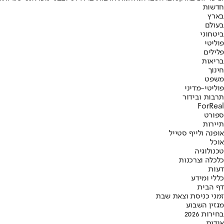
חדשות
בארץ
בעולם
ביטחוני
פוליטי
פלילים
בריאות
חינוך
משפט
פוליטי-מדיני
תרבות ובידור
ForReal
ספורט
תיירות
אופנה ולייף סטייל
אוכל
טכנולוגיה
כלכלה וצרכנות
דעות
כללי ומידע
דף הבית
זמני כניסת וצאת שבת
מגזין השבוע
בחירות 2026
אודות