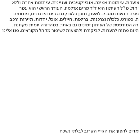
ועקת. עיתונות אמינה, אובייקטיבית ועניינית. עיתונות אחרת וללא
עור החשיפה הגבוה ביותר בימי חול. מו"ל העיתון היא ד"ר מרים אדלסון. העורך הראשי הוא עמר
 והעורך המייסד הוא עמוס רגב. אתרי האינטרנט של "ישראל היום" בעברית ובאנגלית, כמו כן היישומונים (אפליקציות) לאנדרואיד ול-iOS, מציגים חדשות מסביב לשעון, תוכן בלעדי, מבזקים ועדכונים, ניתוחים
, ספורט, כלכלה וצרכנות, בריאות, חיילים, אוכל, יהדות, תיירות ורכב.
דורה המודפסת של העיתון זמינים גם באתר, במהדורה יומית מקוונת,
היום פתוח להערות, לביקורת ולהצעות לשיפור מקהל הקוראים. פנו אלינו
ומדים להפוך את הקיץ הקרוב לבלתי נשכח