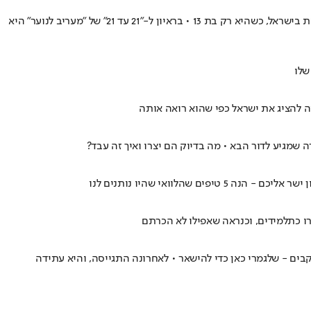
עם מאות אלפי עוקבים ברשתות, להיטים מצליחים והופעות סולד אאוט - אביגיל ויסמן ממשיכה לבסס את מעמדה כאחת מהכוכבות הצעירות הבולטות בישראל, כשהיא רק בת 13 • בראיון ל-"21 עד 21" של "מעריב לנוער" היא
שלו
שמגיע לדור הבא • מה בדיוק הם יצרו ואיך זה עבד?
לוואי שהיו נותנים לנו
בים - שלגמרי כאן כדי להישאר • לאחרונה התגייסה, והיא עתידה