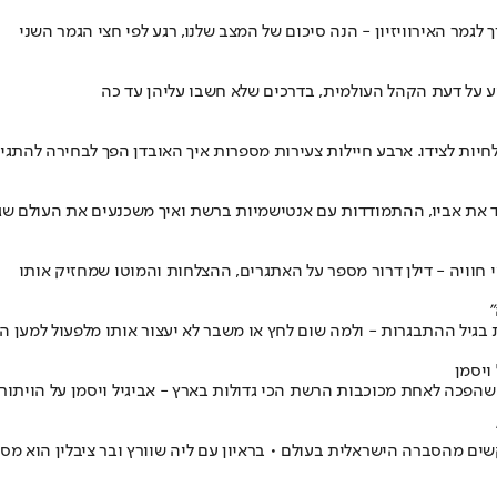
לגמר האירוויזיון - הנה סיכום של המצב שלנו, רגע לפי חצי הגמר השני
יע על דעת הקהל העולמית, בדרכים שלא חשבו עליהן עד כה
חיות לצידו. ארבע חיילות צעירות מספרות איך האובדן הפך לבחירה להתגיי
את אביו, ההתמודדות עם אנטישמיות ברשת ואיך משכנעים את העולם שגם 
וויה - דילן דרור מספר על האתגרים, ההצלחות והמוטו שמחזיק אותו
ת בגיל ההתבגרות - ולמה שום לחץ או משבר לא יעצור אותו מלפעול למען ה
ויסמן
 שהפכה לאחת מכוכבות הרשת הכי גדולות בארץ - אביגיל ויסמן על הוית
מעריב לנוער, משתף ברגעים הקשים מהסברה הישראלית בעולם • בראיון עם ליה שוורץ ובר 