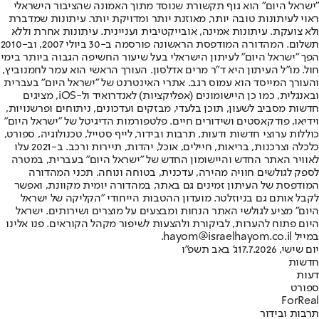
"ישראל היום" הוא גוף תקשורת שנוסד מתוך האמונה שהציבור הישראלי
ראוי לעיתונות טובה יותר, מאוזנת יותר ומדויקת יותר. עיתונות שמדברת
ולא צועקת. עיתונות אמינה, אובייקטיבית ועניינית. עיתונות אחרת וללא
תשלום. המהדורה המודפסת הראשונה פורסמה ב-30 ביולי 2007, וב-2010
הפך "ישראל היום" לעיתון הישראלי בעל שיעור החשיפה הגבוה ביותר בימי
חול. מו"ל העיתון היא ד"ר מרים אדלסון. העורך הראשי הוא עמר לחמנוביץ,
והעורך המייסד הוא עמוס רגב. אתרי האינטרנט של "ישראל היום" בעברית
ובאנגלית, כמו כן היישומונים (אפליקציות) לאנדרואיד ול-iOS, מציגים
חדשות מסביב לשעון, תוכן בלעדי, מבזקים ועדכונים, ניתוחים ופרשנויות,
וידיאו, פודקאסטים ושידורים חיים. פלטפורמות הדיגיטל של "ישראל היום"
כוללות ערוצי חדשות ודעות, תרבות ובידור, לייף סטייל, טכנולוגיה, ספורט,
כלכלה וצרכנות, בריאות, חיילים, אוכל, יהדות, תיירות ורכב. ב-2021 עלו
לאוויר האתר החדש והיישומון החדש של "ישראל היום" בעברית, במטרה
לספק לגולשים חוויה מהירה, עדכנית, בטוחה ונוחה. תכני המהדורה
המודפסת של העיתון זמינים גם באתר, במהדורה יומית מקוונת, ואפשר
לקבל אותם גם בניוזלטר. מועדון ההטבות הייחודי "הקליקה של ישראל
היום" מציע לגולשי האתר הנחות ומבצעים על מוצרים ושירותים. ישראל
היום פתוח להערות, לביקורת ולהצעות לשיפור מקהל הקוראים. פנו אלינו
במייל hayom@israelhayom.co.il.
יום שישי, 17.7.2026
ג' באב תשפ"ו
חדשות
דעות
ספורט
ForReal
תרבות ובידור