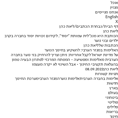
אוכל
מגזין
אנחנו מגייסים
English
X
דף הבית
/
נבחרת הכתבים
/
ליאת כהן
ליאת כהן
הכותבת היא מנכ"לית עמותת "יסוד", לקידום זכויות יסוד בחברה בקרב
ילדים ובני נוער
הכתבות שלליאת כהן
האלימות במגזר הערבי: להשקיע בחינוך הנוער
על מדינת ישראל לקבל אחריות: ניתן וצריך להרחיק בני נוער בחברה
הערבית מאלימות ומפשיעה • המפתח המרכזי לפתרון הבעיה טמון
בהעלאת תקציבי החינוך • אבל השינוי לא יקרה מעצמו
ליאת כהן
08.09.2022
תגיות קשורות
אלימות בחברה הערבית
אלימות נוער
המגזר הערבי
מערכת החינוך
חדשות
בארץ
בעולם
ביטחוני
פוליטי
פלילים
בריאות
חינוך