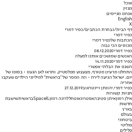
אוכל
מגזין
אנחנו מגייסים
English
X
דף הבית
/
נבחרת הכתבים
/
כפיר דמרי
כפיר דמרי
הכתבות שלכפיר דמרי
מכוונים הכי גבוה
כפיר דמרי
08.12.2020
האנשים שמושכים אותנו למעלה
כפיר דמרי
14.11.2020
השגנו את הבלתי אפשרי
התחלנו מרעיון מטורף, מצעצוע מפלסטיק, ותראו לאן הגענו • בסופו של
יום, ישראל הגיעה לירח - וזה המסר של "בראשית" למיליוני הילדים שעקבו
אחריה
כפיר דמרי
,
יהונתן ויינטראוב
27.12.2019
תגיות קשורות
אילן רמון
איתן סטיבה
אסטרונאוט
חלל
רונה רמון
SpaceIL
בראשית
שישבת
חדשות
בארץ
בעולם
ביטחוני
פוליטי
פלילים