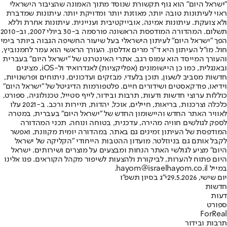
"ישראל היום" הוא גוף תקשורת שנוסד מתוך האמונה שהציבור הישראלי
ראוי לעיתונות טובה יותר, מאוזנת יותר ומדויקת יותר. עיתונות שמדברת
ולא צועקת. עיתונות אמינה, אובייקטיבית ועניינית. עיתונות אחרת וללא
תשלום. המהדורה המודפסת הראשונה פורסמה ב-30 ביולי 2007, וב-2010
הפך "ישראל היום" לעיתון הישראלי בעל שיעור החשיפה הגבוה ביותר בימי
חול. מו"ל העיתון היא ד"ר מרים אדלסון. העורך הראשי הוא עמר לחמנוביץ,
והעורך המייסד הוא עמוס רגב. אתרי האינטרנט של "ישראל היום" בעברית
ובאנגלית, כמו כן היישומונים (אפליקציות) לאנדרואיד ול-iOS, מציגים
חדשות מסביב לשעון, תוכן בלעדי, מבזקים ועדכונים, ניתוחים ופרשנויות,
וידיאו, פודקאסטים ושידורים חיים. פלטפורמות הדיגיטל של "ישראל היום"
כוללות ערוצי חדשות ודעות, תרבות ובידור, לייף סטייל, טכנולוגיה, ספורט,
כלכלה וצרכנות, בריאות, חיילים, אוכל, יהדות, תיירות ורכב. ב-2021 עלו
לאוויר האתר החדש והיישומון החדש של "ישראל היום" בעברית, במטרה
לספק לגולשים חוויה מהירה, עדכנית, בטוחה ונוחה. תכני המהדורה
המודפסת של העיתון זמינים גם באתר, במהדורה יומית מקוונת, ואפשר
לקבל אותם גם בניוזלטר. מועדון ההטבות הייחודי "הקליקה של ישראל
היום" מציע לגולשי האתר הנחות ומבצעים על מוצרים ושירותים. ישראל
היום פתוח להערות, לביקורת ולהצעות לשיפור מקהל הקוראים. פנו אלינו
במייל hayom@israelhayom.co.il.
יום שישי, 29.5.2026
י"ג בסיון תשפ"ו
חדשות
דעות
ספורט
ForReal
תרבות ובידור