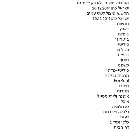
הקידוש חשוב, ולא רק לדתיים
ישראל כהן
20.12.2014
החשש: פיצול לשני עמים
ישראל כהן
10.12.2013
חדשות
בארץ
בעולם
ביטחוני
פוליטי
פלילים
בריאות
חינוך
משפט
פוליטי-מדיני
תרבות ובידור
ForReal
ספורט
תיירות
אופנה ולייף סטייל
אוכל
טכנולוגיה
כלכלה וצרכנות
דעות
כללי ומידע
דף הבית