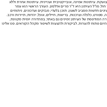
ועקת. עיתונות אמינה, אובייקטיבית ועניינית. עיתונות אחרת וללא
עור החשיפה הגבוה ביותר בימי חול. מו"ל העיתון היא ד"ר מרים אדלסון. העורך הראשי הוא עמר
 והעורך המייסד הוא עמוס רגב. אתרי האינטרנט של "ישראל היום" בעברית ובאנגלית, כמו כן היישומונים (אפליקציות) לאנדרואיד ול-iOS, מציגים חדשות מסביב לשעון, תוכן בלעדי, מבזקים ועדכונים, ניתוחים
, ספורט, כלכלה וצרכנות, בריאות, חיילים, אוכל, יהדות, תיירות ורכב.
דורה המודפסת של העיתון זמינים גם באתר, במהדורה יומית מקוונת,
היום פתוח להערות, לביקורת ולהצעות לשיפור מקהל הקוראים. פנו אלינו