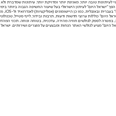
לעיתונות טובה יותר, מאוזנת יותר ומדויקת יותר. עיתונות שמדברת ולא צ
שלום. המהדורה המודפסת הראשונה פורסמה ב-30 ביולי 2007, וב-2010 הפך "ישראל היום" לעיתון הישראלי בעל שי
לחמנוביץ,
ל היום" כוללות ערוצי חדשות ודעות, תרבות ובידור, לייף סטייל, טכנולוגיה
ברית, במטרה לספק לגולשים חוויה מהירה, עדכנית, בטוחה ונוחה. תכני המה
ל היום" מציע לגולשי האתר הנחות ומבצעים על מוצרים ושירותים. ישראל 