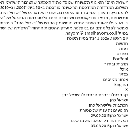
"ישראל היום" הוא גוף תקשורת שנוסד מתוך האמונה שהציבור הישראלי ראוי 
ת
ופרשנויות, וידיאו, פודקאסטים ושידורים חיים. פלטפורמות הדיגיטל של "ישרא
ב-2021 עלו לאוויר האתר החדש והיישומון החדש של "ישראל היום" בע
ואפשר לקבל אותם גם בניוזלטר. מועדון ההטבות הייחודי "הקליקה של ישרא
במייל hayom@israelhayom.co.il.
יום ראשון, 24.5.2026
ח' בסיון תשפ"ו
חדשות
דעות
ספורט
ForReal
תרבות ובידור
אוכל
מגזין
אנחנו מגייסים
English
X
דף הבית
/
נבחרת הכתבים
/
ישראל כהן
ישראל כהן
הכתבות שלישראל כהן
חג טעים זה עניין של מסורת
ישראל כהן
29.09.2015
המגזר החרדי: הכאב הוא גם שלנו
ישראל כהן
03.08.2015