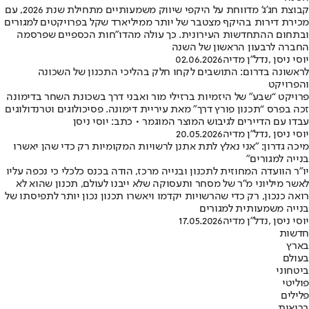
קבוצת חג’ג’ מדווחת על היקפי שיווק משמעותיים מתחילת שנת 2026, עם
מכירת דירות בהיקף מצטבר של יותר ממיליארד שקל בפרויקטים למגורים
ובתחום ההתחדשות העירונית. כך עולה מהדו”חות הכספיים שפרסמה
החברה לרבעון הראשון של השנה
יוסי ניסן ,נדל"ן מדיה
02.06.2026
לראשונה בדרום: התושבים לקחו חלק בהליכי התכנון של השכונה
והפרויקט
פרויקט “שבע" של היזמיות ברזילי מור ואבני דרך בשכונת השחר בדימונה
זכה בפרס “תכנון פורץ דרך" מאת עיריית דימונה. פסיכולוגים וטרנדולוגים
עבדו עם הדיירים לגיבוש המוצר המוגמר • כתב: יוסי ניסן
יוסי ניסן ,נדל"ן מדיה
20.05.2026
מיכה גדרון: "אני נאלץ לתת אתנן לרשויות המקומיות רק כדי שהן יאשרו
בנייה למגורים"
יו"ר הוועדה המחוזית לתכנון ובנייה מרכז, הודה בכנס כלכלי כי נכפה עליו
לאשר מיליוני מ"ר של מסחר ותעסוקה שלא ייבנו לעולם, תכנון שהוא לא
רואה כנכון, רק כדי שהרשויות יקדמו ויאשרו תכנון נכון יותר לתפיסתו של
בנייה משמעותית למגורים
יוסי ניסן ,נדל"ן מדיה
17.05.2026
חדשות
בארץ
בעולם
ביטחוני
פוליטי
פלילים
בריאות