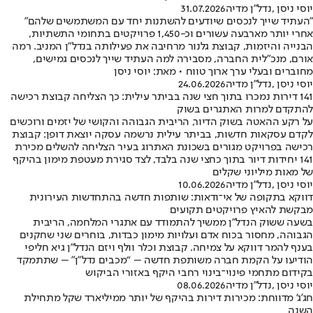
יוסי ניסן ,נדל"ן מדיה
31.07.2026
"העתיד שייך לנכסים שיודעים להשתנות יחד עם המשתמשים שלהם"
אחרי יותר מארבעה עשורים וכ-1,450 פרויקטים בתחומי התשתיות,
הבנייה והיזמות, קבוצת גלנור מרחיבה את פעילותה בנדל"ן המניב. רמה
אורם, מנכ"לית החברה, מסבירה למה העתיד שייך לנכסים גמישים,
מחוברים ובעלי ערך ארוך טווח • מאת: יוסי ניסן
יוסי ניסן ,נדל"ן מדיה
24.06.2026
141 דירות נמכרו בתוך חצי שנה בביתר עילית: כך הצליחה קבוצת רכישה
להתקדם למרות האתגרים בשוק
על רקע ההאטה בשוק הדיור, הריבית הגבוהה והקושי של יזמים ורוכשים
לקדם עסקאות חדשות, בביתר עילית נרשמה עסקה יוצאת דופן: קבוצת
רכישה בפרויקט מגורים בשכונת האתרוג בעיר הצליחה להשלים מכירת
141 יחידות דיור בתוך כחצי שנה בלבד, לצד סגירת מעטפת מימון בהיקף
של מאות מיליוני שקלים
יוסי ניסן ,נדל"ן מדיה
10.06.2026
דווקא בתקופה של אי־ודאות: שותפות חדשה בהתחדשות העירונית
מבקשת להאיץ פרויקטים תקועים
בשעה ששוק הנדל”ן ממשיך להתמודד עם אתגרי המלחמה, הריבית
הגבוהה, מחסור בכוח אדם ועלויות מימון כבדות, בוחרים שני שחקנים
בענף להמר דווקא על צמיחה. קבוצת וכלר וולף ויזם הנדל”ן גיא חליפי
הודיעו על הקמת חברה משותפת חדשה – “מכבים נדל”ן” – שתתמקד
בקידום מתחמי פינוי־בינוי רחבי היקף באזורי הביקוש
יוסי ניסן ,נדל"ן מדיה
08.06.2026
חג’ג’ מדווחת: מכירות דירות בהיקף של יותר ממיליארד שקל מתחילת
השנה