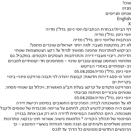
אוכל
מגזין
אנחנו מגייסים
English
X
דף הבית
/
נבחרת הכתבים
/
יוסי ניסן ,נדל"ן מדיה
יוסי ניסן ,נדל"ן מדיה
הכתבות שליוסי ניסן ,נדל"ן מדיה
לא רק בתקופת מעבר: למה יותר ישראלים שוכרים מחסן?
הביקוש לפתרונות אחסנה ממשיך לגדול על רקע הצטמצמות שטחי
הדירות, ריבוי מעברי דירה והתרחבות העסקים הקטנים. במקביל, גם
מתחמי האחסון עצמם עוברים שינוי - ממחסנים חד-קומתיים למבנים
רב-קומתיים באזורי הביקוש
יוסי ניסן ,נדל"ן מדיה
05.08.2026
יותר מ-400 דירות חדשות: קבוצת יהודה לוי תבנה פרויקט פינוי-בינוי
בקריית ים
הפרויקט מקודם על קרקע בעלת תב"ע מאושרת, ויכלול גם שטחי מסחר,
שטחים ציבוריים ופיתוח סביבתי
יוסי ניסן ,נדל"ן מדיה
03.08.2026
לא על המשכנתה לבדה: המרכיבים החשובים במימון רכישת דירה
פעם היה מספיק להגיע לבנק, לחתום על ערימה מכובדת של טפסים ולקבל
משכנתה, היום ההלוואה הבסיסית לדירה היא רק אבן אחת בבניין
הפיננסי של תהליך הקנייה * הלוואות גישור, אשראי חוץ-בנקאי, פתרונות
מימון משלימים ולעיתים גם הגנה מפני תנודות בשערי המטבע - כך
הרוכשים החדשים מנווטים כל הדרך עד לנכס