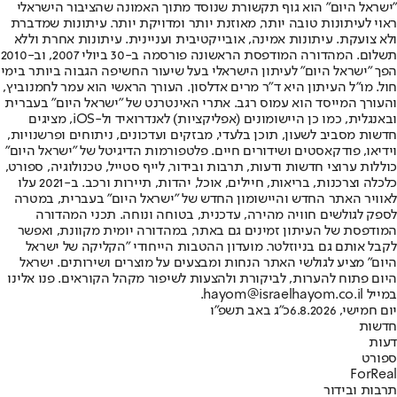
"ישראל היום" הוא גוף תקשורת שנוסד מתוך האמונה שהציבור הישראלי
ראוי לעיתונות טובה יותר, מאוזנת יותר ומדויקת יותר. עיתונות שמדברת
ולא צועקת. עיתונות אמינה, אובייקטיבית ועניינית. עיתונות אחרת וללא
תשלום. המהדורה המודפסת הראשונה פורסמה ב-30 ביולי 2007, וב-2010
הפך "ישראל היום" לעיתון הישראלי בעל שיעור החשיפה הגבוה ביותר בימי
חול. מו"ל העיתון היא ד"ר מרים אדלסון. העורך הראשי הוא עמר לחמנוביץ,
והעורך המייסד הוא עמוס רגב. אתרי האינטרנט של "ישראל היום" בעברית
ובאנגלית, כמו כן היישומונים (אפליקציות) לאנדרואיד ול-iOS, מציגים
חדשות מסביב לשעון, תוכן בלעדי, מבזקים ועדכונים, ניתוחים ופרשנויות,
וידיאו, פודקאסטים ושידורים חיים. פלטפורמות הדיגיטל של "ישראל היום"
כוללות ערוצי חדשות ודעות, תרבות ובידור, לייף סטייל, טכנולוגיה, ספורט,
כלכלה וצרכנות, בריאות, חיילים, אוכל, יהדות, תיירות ורכב. ב-2021 עלו
לאוויר האתר החדש והיישומון החדש של "ישראל היום" בעברית, במטרה
לספק לגולשים חוויה מהירה, עדכנית, בטוחה ונוחה. תכני המהדורה
המודפסת של העיתון זמינים גם באתר, במהדורה יומית מקוונת, ואפשר
לקבל אותם גם בניוזלטר. מועדון ההטבות הייחודי "הקליקה של ישראל
היום" מציע לגולשי האתר הנחות ומבצעים על מוצרים ושירותים. ישראל
היום פתוח להערות, לביקורת ולהצעות לשיפור מקהל הקוראים. פנו אלינו
במייל hayom@israelhayom.co.il.
יום חמישי, 6.8.2026
כ"ג באב תשפ"ו
חדשות
דעות
ספורט
ForReal
תרבות ובידור