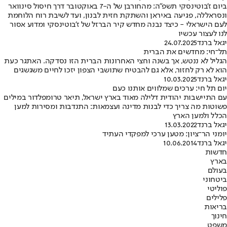
ביום ז’בוטינסקי תשפ”ה: מהחורבן של ה-7 באוקטובר דרך חיסול סינוואר
ונסראללה, פגיעה באיראן והשתקת חזית לבנון, ועד לשיבת רוח הלוחמת
לעם הישראלי - כיצד נבנה מחדש קיר הברזל של ז’בוטינסקי ומדוע אסור
לנו לעצור עכשיו
יגאל ברנד
24.07.2025
תל־חי: מחדשים את הברית
הגליל לא ננטש, אך בשנה וחצי האחרונות הברית הזו נסדקה. האתגר כעת
הוא לא רק לחזור, אלא גם להבטיח שתושבי הצפון יזכו לחיים משגשגים
יגאל ברנד
10.03.2025
יום תל חי: ערכים שמלווים אותנו כעם
עם התיישבות יהודית דלילה מאוד בארץ ישראל, תיאר טרומפלדור במילים
פשוטות מה צריך כדי לבנות מדינה ועצמאות: התנדבות ומסירות למען
הכלל ולמען הארץ
יגאל ברנד
13.03.2022
יומני הר־ציון: מטען ערכי למפקדי העתיד
יגאל ברנד
10.06.2014
חדשות
בארץ
בעולם
ביטחוני
פוליטי
פלילים
בריאות
חינוך
משפט