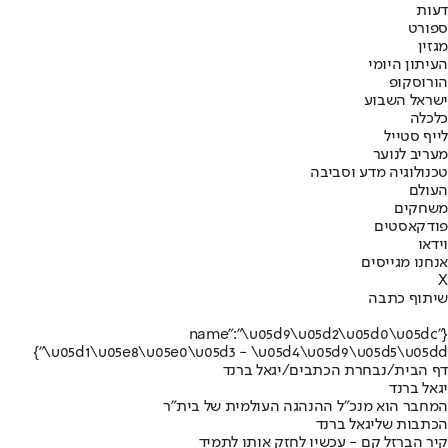
דעות
ספורט
מגזין
העיתון היומי
הורוסקופ
ישראל השבוע
כלכלה
לייף סטייל
מעריב לנוער
טכנולוגיה מדע וסביבה
העולם
משחקים
פודקאסטים
וידאו
אנחנו מגייסים
X
שיתוף כתבה
{"name":"\u05d9\u05d2\u05d0\u05dc
\u05d1\u05e8\u05e0\u05d3 - \u05d4\u05d9\u05d5\u05dd"}
דף הבית
/
נבחרת הכתבים
/
יגאל ברנד
יגאל ברנד
המחבר הוא מנכ"ל ההנהגה העולמית של בית"ר
הכתבות שליגאל ברנד
קיר הברזל קם - עכשיו לחזק אותו לתמיד