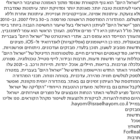
"ישראל היום" הוא גוף תקשורת שנוסד מתוך האמונה שהציבור הישראלי
ראוי לעיתונות טובה יותר, מאוזנת יותר ומדויקת יותר. עיתונות שמדברת
ולא צועקת. עיתונות אמינה, אובייקטיבית ועניינית. עיתונות אחרת וללא
תשלום. המהדורה המודפסת הראשונה פורסמה ב-30 ביולי 2007, וב-2010
הפך "ישראל היום" לעיתון הישראלי בעל שיעור החשיפה הגבוה ביותר בימי
חול. מו"ל העיתון היא ד"ר מרים אדלסון. העורך הראשי הוא עמר לחמנוביץ,
והעורך המייסד הוא עמוס רגב. אתרי האינטרנט של "ישראל היום" בעברית
ובאנגלית, כמו כן היישומונים (אפליקציות) לאנדרואיד ול-iOS, מציגים
חדשות מסביב לשעון, תוכן בלעדי, מבזקים ועדכונים, ניתוחים ופרשנויות,
וידיאו, פודקאסטים ושידורים חיים. פלטפורמות הדיגיטל של "ישראל היום"
כוללות ערוצי חדשות ודעות, תרבות ובידור, לייף סטייל, טכנולוגיה, ספורט,
כלכלה וצרכנות, בריאות, חיילים, אוכל, יהדות, תיירות ורכב. ב-2021 עלו
לאוויר האתר החדש והיישומון החדש של "ישראל היום" בעברית, במטרה
לספק לגולשים חוויה מהירה, עדכנית, בטוחה ונוחה. תכני המהדורה
המודפסת של העיתון זמינים גם באתר, במהדורה יומית מקוונת, ואפשר
לקבל אותם גם בניוזלטר. מועדון ההטבות הייחודי "הקליקה של ישראל
היום" מציע לגולשי האתר הנחות ומבצעים על מוצרים ושירותים. ישראל
היום פתוח להערות, לביקורת ולהצעות לשיפור מקהל הקוראים. פנו אלינו
במייל hayom@israelhayom.co.il.
מבזקים
חדשות
אוכל
תשחץ
ForReal
תרבות