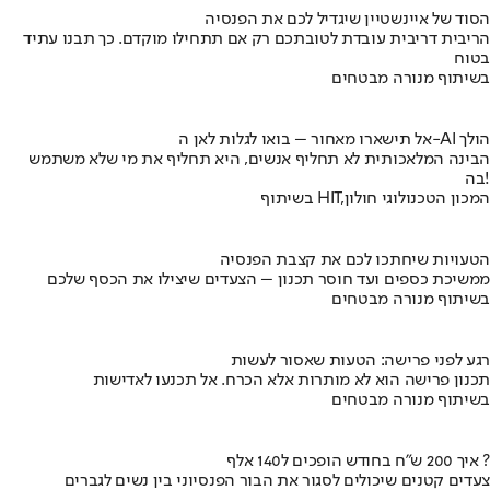
הסוד של איינשטיין שיגדיל לכם את הפנסיה
הריבית דריבית עובדת לטובתכם רק אם תתחילו מוקדם. כך תבנו עתיד
בטוח
בשיתוף מנורה מבטחים
אל תישארו מאחור – בואו לגלות לאן ה-AI הולך
הבינה המלאכותית לא תחליף אנשים, היא תחליף את מי שלא משתמש
בה!
בשיתוף HIT,המכון הטכנולוגי חולון
הטעויות שיחתכו לכם את קצבת הפנסיה
ממשיכת כספים ועד חוסר תכנון – הצעדים שיצילו את הכסף שלכם
בשיתוף מנורה מבטחים
רגע לפני פרישה: הטעות שאסור לעשות
תכנון פרישה הוא לא מותרות אלא הכרח. אל תכנעו לאדישות
בשיתוף מנורה מבטחים
איך 200 ש"ח בחודש הופכים ל140 אלף ?
צעדים קטנים שיכולים לסגור את הבור הפנסיוני בין נשים לגברים