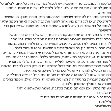
כל פשרה בנוגע לביטחון תושביו. יש לפעול בנחישות מול כל איום, לבלום כל
ניסיון להחליש את האחיזה שלנו בגליל, ולתת לתושבים תחושת ביטחון
אמיתית.
המדינה מחויבת להבטיח שהצפון יהיה אזור חזק, פורח ומוגן. לא נאפשר
לחיזבאללה, או לכל גורם עוין אחר, להפוך את גבול הצפון לאזור הפקר. עלינו
לעמוד על המשמר כל העת, לוודא שהאויבים מבינים שעם ישראל כאן כדי
להישאר.
האירוע בתל־חי הוא יותר מטקס זיכרון. זהו רגע של חידוש נדרים, של
התחייבות מחודשת לערכים שעליהם נבנתה המדינה שלנו. זהו מסר
לדורות הבאים: לא ננטוש, לא ניכנע, נמשיך להילחם ולחיות כאן, בגאווה
ובאהבה. הברית בין עם ישראל לגליל מחודשת, והיא תעמוד לנצח.
האתגר כעת הוא לא רק לחזור, אלא גם להבטיח שתושבי הצפון יזכו לחיים
משגשגים. יש להשקיע בתשתיות, בפיתוח כלכלי, בחינוך ובבריאות, כדי
להפוך את האזור למוקד משיכה לעלייה ולהתיישבות. הגליל יכול וצריך
להיות מרכז צמיחה לאומי, מוקד של הזדמנויות ואופק חדש לדורות הבאים.
זה הרגע שלנו להוכיח - הגליל כאן כדי להישאר, ואנחנו איתו.
הכותב הוא מנכ"ל ההנהגה העולמית של תנועת בית"ר וראש המחלקה
לתרבות ועברית בהסתדרות הציונית העולמית. רס"ן (מיל), מפקד בחפ"ק
אוגדה 36 במהלך התמרון בלבנון.
טעינו? נתקן! אם מצאתם טעות בכתבה, נשמח שתשתפו אותנו
יגאל ברנד
המחבר הוא מנכ"ל ההנהגה העולמית של בית"ר
גליל
תל חי
כדאי
להכיר