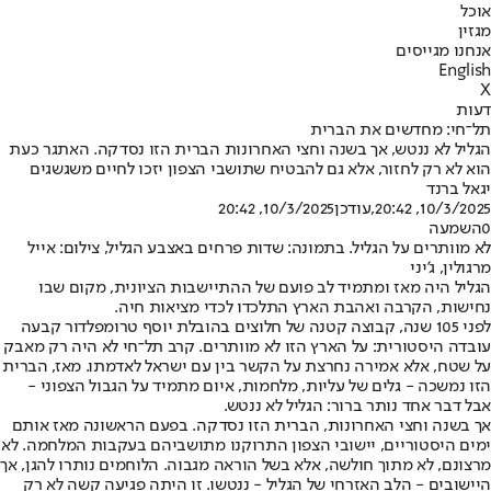
אוכל
מגזין
אנחנו מגייסים
English
X
דעות
תל־חי: מחדשים את הברית
הגליל לא ננטש, אך בשנה וחצי האחרונות הברית הזו נסדקה. האתגר כעת
הוא לא רק לחזור, אלא גם להבטיח שתושבי הצפון יזכו לחיים משגשגים
יגאל ברנד
10/3/2025, 20:42
,עודכן
10/3/2025, 20:42
0
השמעה
לא מוותרים על הגליל. בתמונה: שדות פרחים באצבע הגליל, צילום: אייל
מרגולין, ג'יני
הגליל היה מאז ומתמיד לב פועם של ההתיישבות הציונית, מקום שבו
נחישות, הקרבה ואהבת הארץ התלכדו לכדי מציאות חיה.
לפני 105 שנה, קבוצה קטנה של חלוצים בהובלת יוסף טרומפלדור קבעה
עובדה היסטורית: על הארץ הזו לא מוותרים. קרב תל־חי לא היה רק מאבק
על שטח, אלא אמירה נחרצת על הקשר בין עם ישראל לאדמתו. מאז, הברית
הזו נמשכה - גלים של עליות, מלחמות, איום מתמיד על הגבול הצפוני -
אבל דבר אחד נותר ברור: הגליל לא ננטש.
אך בשנה וחצי האחרונות, הברית הזו נסדקה. בפעם הראשונה מאז אותם
ימים היסטוריים, יישובי הצפון התרוקנו מתושביהם בעקבות המלחמה. לא
מרצונם, לא מתוך חולשה, אלא בשל הוראה מגבוה. הלוחמים נותרו להגן, אך
היישובים - הלב האזרחי של הגליל - ננטשו. זו היתה פגיעה קשה לא רק