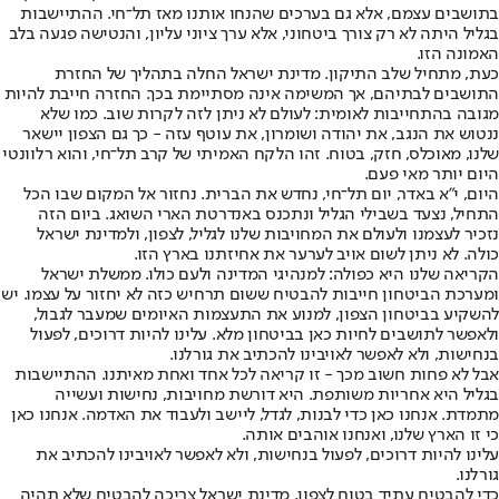
בתושבים עצמם, אלא גם בערכים שהנחו אותנו מאז תל־חי. ההתיישבות
בגליל היתה לא רק צורך ביטחוני, אלא ערך ציוני עליון, והנטישה פגעה בלב
האמונה הזו.
כעת, מתחיל שלב התיקון. מדינת ישראל החלה בתהליך של החזרת
התושבים לבתיהם, אך המשימה אינה מסתיימת בכך. החזרה חייבת להיות
מגובה בהתחייבות לאומית: לעולם לא ניתן לזה לקרות שוב. כמו שלא
ננטוש את הנגב, את יהודה ושומרון, את עוטף עזה - כך גם הצפון יישאר
שלנו, מאוכלס, חזק, בטוח. זהו הלקח האמיתי של קרב תל־חי, והוא רלוונטי
היום יותר מאי פעם.
היום, י"א באדר, יום תל־חי, נחדש את הברית. נחזור אל המקום שבו הכל
התחיל, נצעד בשבילי הגליל ונתכנס באנדרטת הארי השואג. ביום הזה
נזכיר לעצמנו ולעולם את המחויבות שלנו לגליל, לצפון, ולמדינת ישראל
כולה. לא ניתן לשום אויב לערער את אחיזתנו בארץ הזו.
הקריאה שלנו היא כפולה: למנהיגי המדינה ולעם כולו. ממשלת ישראל
ומערכת הביטחון חייבות להבטיח ששום תרחיש כזה לא יחזור על עצמו. יש
להשקיע בביטחון הצפון, למנוע את התעצמות האיומים שמעבר לגבול,
ולאפשר לתושבים לחיות כאן בביטחון מלא. עלינו להיות דרוכים, לפעול
בנחישות, ולא לאפשר לאויבינו להכתיב את גורלנו.
אבל לא פחות חשוב מכך - זו קריאה לכל אחד ואחת מאיתנו. ההתיישבות
בגליל היא אחריות משותפת. היא דורשת מחויבות, נחישות ועשייה
מתמדת. אנחנו כאן כדי לבנות, לגדל, ליישב ולעבוד את האדמה. אנחנו כאן
כי זו הארץ שלנו, ואנחנו אוהבים אותה.
עלינו להיות דרוכים, לפעול בנחישות, ולא לאפשר לאויבינו להכתיב את
גורלנו.
כדי להבטיח עתיד בטוח לצפון, מדינת ישראל צריכה להבטיח שלא תהיה