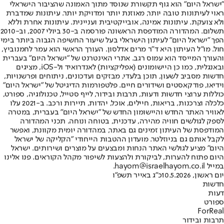
"ישראל היום" הוא גוף תקשורת שנוסד מתוך האמונה שהציבור הישראלי
ראוי לעיתונות טובה יותר, מאוזנת יותר ומדויקת יותר. עיתונות שמדברת
ולא צועקת. עיתונות אמינה, אובייקטיבית ועניינית. עיתונות אחרת וללא
תשלום. המהדורה המודפסת הראשונה פורסמה ב-30 ביולי 2007, וב-2010
הפך "ישראל היום" לעיתון הישראלי בעל שיעור החשיפה הגבוה ביותר בימי
חול. מו"ל העיתון היא ד"ר מרים אדלסון. העורך הראשי הוא עמר לחמנוביץ,
והעורך המייסד הוא עמוס רגב. אתרי האינטרנט של "ישראל היום" בעברית
ובאנגלית, כמו כן היישומונים (אפליקציות) לאנדרואיד ול-iOS, מציגים
חדשות מסביב לשעון, תוכן בלעדי, מבזקים ועדכונים, ניתוחים ופרשנויות,
וידיאו, פודקאסטים ושידורים חיים. פלטפורמות הדיגיטל של "ישראל היום"
כוללות ערוצי חדשות ודעות, תרבות ובידור, לייף סטייל, טכנולוגיה, ספורט,
כלכלה וצרכנות, בריאות, חיילים, אוכל, יהדות, תיירות ורכב. ב-2021 עלו
לאוויר האתר החדש והיישומון החדש של "ישראל היום" בעברית, במטרה
לספק לגולשים חוויה מהירה, עדכנית, בטוחה ונוחה. תכני המהדורה
המודפסת של העיתון זמינים גם באתר, במהדורה יומית מקוונת, ואפשר
לקבל אותם גם בניוזלטר. מועדון ההטבות הייחודי "הקליקה של ישראל
היום" מציע לגולשי האתר הנחות ומבצעים על מוצרים ושירותים. ישראל
היום פתוח להערות, לביקורת ולהצעות לשיפור מקהל הקוראים. פנו אלינו
במייל hayom@israelhayom.co.il.
יום ראשון, 10.5.2026
כ"ג באייר תשפ"ו
חדשות
דעות
ספורט
ForReal
תרבות ובידור