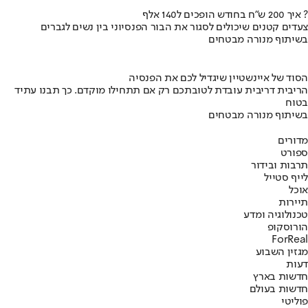
איך 200 ש"ח בחודש הופכים ל140 אלף ?
צעדים קטנים שיכולים לסגור את הבור הפנסיוני בין נשים לגברים
בשיתוף מנורה מבטחים
הסוד של איינשטיין שיגדיל לכם את הפנסיה
הריבית דריבית עובדת לטובתכם רק אם תתחילו מוקדם. כך תבנו עתיד
בטוח
בשיתוף מנורה מבטחים
מדורים
ספורט
תרבות ובידור
לייף סטייל
אוכל
תיירות
טכנולוגיה ומדע
הורוסקופ
ForReal
מגזין השבוע
דעות
חדשות בארץ
חדשות בעולם
פוליטי