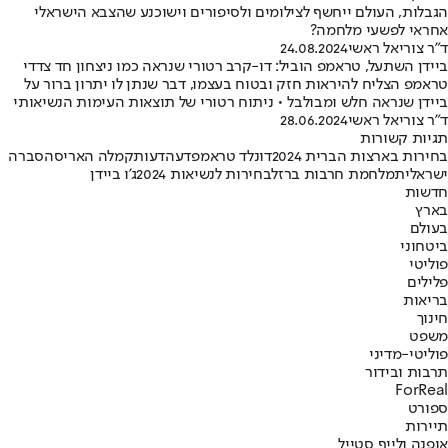
הגבלות, העולם ייחשף לצילומים ולסיפורים וישוכנע שהצבא הישראלי
אחראי לפשעי מלחמה?
ד"ר צוריאל ראשי
24.08.2024
ביידן השתעל, טראמפ הוביל: דו-קרב רטורי שנראה כמו ניצחון חד צדדי
טראמפ הצליח להיראות חזק ובטוח בעצמו, דבר שנתן לו יתרון ברור על
ביידן שנראה חלש ומבולבל • ניתוח רטורי של תוצאות העימות הנשיאותי
ד"ר צוריאל ראשי
28.06.2024
תגיות קשורות
בחירות בארצות הברית 2024
דונלד טראמפ
דעה
דעות
קמלה האריס
הסברה
ישראלית
מלחמת חרבות ברזל
בחירות לנשיאות 2024
ג'ו ביידן
חדשות
בארץ
בעולם
ביטחוני
פוליטי
פלילים
בריאות
חינוך
משפט
פוליטי-מדיני
תרבות ובידור
ForReal
ספורט
תיירות
אופנה ולייף סטייל