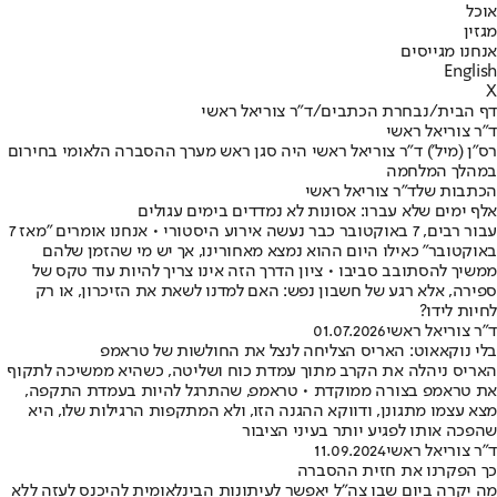
אוכל
מגזין
אנחנו מגייסים
English
X
דף הבית
/
נבחרת הכתבים
/
ד"ר צוריאל ראשי
ד"ר צוריאל ראשי
רס"ן (מיל') ד"ר צוריאל ראשי היה סגן ראש מערך ההסברה הלאומי בחירום
במהלך המלחמה
הכתבות שלד"ר צוריאל ראשי
אלף ימים שלא עברו: אסונות לא נמדדים בימים עגולים
עבור רבים, 7 באוקטובר כבר נעשה אירוע היסטורי • אנחנו אומרים "מאז 7
באוקטובר" כאילו היום ההוא נמצא מאחורינו, אך יש מי שהזמן שלהם
ממשיך להסתובב סביבו • ציון הדרך הזה אינו צריך להיות עוד טקס של
ספירה, אלא רגע של חשבון נפש: האם למדנו לשאת את הזיכרון, או רק
לחיות לידו?
ד"ר צוריאל ראשי
01.07.2026
בלי נוקאאוט: האריס הצליחה לנצל את החולשות של טראמפ
האריס ניהלה את הקרב מתוך עמדת כוח ושליטה, כשהיא ממשיכה לתקוף
את טראמפ בצורה ממוקדת • טראמפ, שהתרגל להיות בעמדת התקפה,
מצא עצמו מתגונן, ודווקא ההגנה הזו, ולא המתקפות הרגילות שלו, היא
שהפכה אותו לפגיע יותר בעיני הציבור
ד"ר צוריאל ראשי
11.09.2024
כך הפקרנו את חזית ההסברה
מה יקרה ביום שבו צה"ל יאפשר לעיתונות הבינלאומית להיכנס לעזה ללא