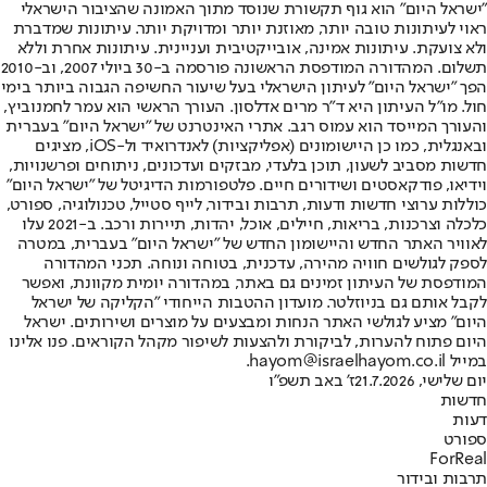
"ישראל היום" הוא גוף תקשורת שנוסד מתוך האמונה שהציבור הישראלי
ראוי לעיתונות טובה יותר, מאוזנת יותר ומדויקת יותר. עיתונות שמדברת
ולא צועקת. עיתונות אמינה, אובייקטיבית ועניינית. עיתונות אחרת וללא
תשלום. המהדורה המודפסת הראשונה פורסמה ב-30 ביולי 2007, וב-2010
הפך "ישראל היום" לעיתון הישראלי בעל שיעור החשיפה הגבוה ביותר בימי
חול. מו"ל העיתון היא ד"ר מרים אדלסון. העורך הראשי הוא עמר לחמנוביץ,
והעורך המייסד הוא עמוס רגב. אתרי האינטרנט של "ישראל היום" בעברית
ובאנגלית, כמו כן היישומונים (אפליקציות) לאנדרואיד ול-iOS, מציגים
חדשות מסביב לשעון, תוכן בלעדי, מבזקים ועדכונים, ניתוחים ופרשנויות,
וידיאו, פודקאסטים ושידורים חיים. פלטפורמות הדיגיטל של "ישראל היום"
כוללות ערוצי חדשות ודעות, תרבות ובידור, לייף סטייל, טכנולוגיה, ספורט,
כלכלה וצרכנות, בריאות, חיילים, אוכל, יהדות, תיירות ורכב. ב-2021 עלו
לאוויר האתר החדש והיישומון החדש של "ישראל היום" בעברית, במטרה
לספק לגולשים חוויה מהירה, עדכנית, בטוחה ונוחה. תכני המהדורה
המודפסת של העיתון זמינים גם באתר, במהדורה יומית מקוונת, ואפשר
לקבל אותם גם בניוזלטר. מועדון ההטבות הייחודי "הקליקה של ישראל
היום" מציע לגולשי האתר הנחות ומבצעים על מוצרים ושירותים. ישראל
היום פתוח להערות, לביקורת ולהצעות לשיפור מקהל הקוראים. פנו אלינו
במייל hayom@israelhayom.co.il.
יום שלישי, 21.7.2026
ז' באב תשפ"ו
חדשות
דעות
ספורט
ForReal
תרבות ובידור