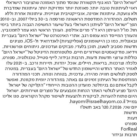
"ישראל היום" הוא גוף תקשורת שנוסד מתוך האמונה שהציבור הישראלי
ראוי לעיתונות טובה יותר, מאוזנת יותר ומדויקת יותר. עיתונות שמדברת
ולא צועקת. עיתונות אמינה, אובייקטיבית ועניינית. עיתונות אחרת וללא
תשלום. המהדורה המודפסת הראשונה פורסמה ב-30 ביולי 2007, וב-2010
הפך "ישראל היום" לעיתון הישראלי בעל שיעור החשיפה הגבוה ביותר בימי
חול. מו"ל העיתון היא ד"ר מרים אדלסון. העורך הראשי הוא עמר לחמנוביץ,
והעורך המייסד הוא עמוס רגב. אתרי האינטרנט של "ישראל היום" בעברית
ובאנגלית, כמו כן היישומונים (אפליקציות) לאנדרואיד ול-iOS, מציגים
חדשות מסביב לשעון, תוכן בלעדי, מבזקים ועדכונים, ניתוחים ופרשנויות,
וידיאו, פודקאסטים ושידורים חיים. פלטפורמות הדיגיטל של "ישראל היום"
כוללות ערוצי חדשות ודעות, תרבות ובידור, לייף סטייל, טכנולוגיה, ספורט,
כלכלה וצרכנות, בריאות, חיילים, אוכל, יהדות, תיירות ורכב. ב-2021 עלו
לאוויר האתר החדש והיישומון החדש של "ישראל היום" בעברית, במטרה
לספק לגולשים חוויה מהירה, עדכנית, בטוחה ונוחה. תכני המהדורה
המודפסת של העיתון זמינים גם באתר, במהדורה יומית מקוונת, ואפשר
לקבל אותם גם בניוזלטר. מועדון ההטבות הייחודי "הקליקה של ישראל
היום" מציע לגולשי האתר הנחות ומבצעים על מוצרים ושירותים. ישראל
היום פתוח להערות, לביקורת ולהצעות לשיפור מקהל הקוראים. פנו אלינו
במייל hayom@israelhayom.co.il.
יום שני, 20.7.2026
ו' באב תשפ"ו
חדשות
דעות
ספורט
ForReal
תרבות ובידור