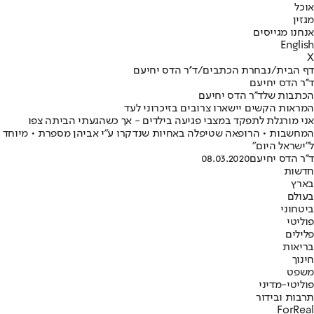
אוכל
מגזין
אנחנו מגייסים
English
X
דף הבית
/
נבחרת הכתבים
/
ד''ר הדס יחיעם
ד''ר הדס יחיעם
הכתבות שלד''ר הדס יחיעם
המראות הקשים יישארו צרובים בזיכרוני לעד
אני מורגלת לתפקד במצבי פגיעה בילדים - אך כשהגעתי הביתה צפו
המחשבות • הרופאה שטיפלה באחיות שנדקרו ע"י אביהן מספרת • מיוחד
ל"ישראל היום"
ד''ר הדס יחיעם
08.03.2020
חדשות
בארץ
בעולם
ביטחוני
פוליטי
פלילים
בריאות
חינוך
משפט
פוליטי-מדיני
תרבות ובידור
ForReal