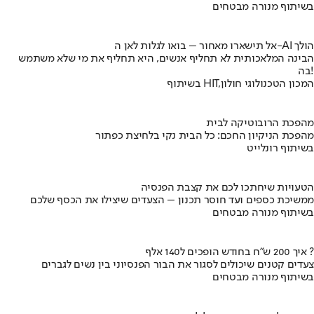
בשיתוף מנורה מבטחים
אל תישארו מאחור – בואו לגלות לאן ה-AI הולך
הבינה המלאכותית לא תחליף אנשים, היא תחליף את מי שלא משתמש
בה!
בשיתוף HIT,המכון הטכנולוגי חולון
מהפכת הרובוטיקה לבית
מהפכת הניקיון החכם: כל הבית נקי בלחיצת כפתור
בשיתוף רונלייט
הטעויות שיחתכו לכם את קצבת הפנסיה
ממשיכת כספים ועד חוסר תכנון – הצעדים שיצילו את הכסף שלכם
בשיתוף מנורה מבטחים
איך 200 ש"ח בחודש הופכים ל140 אלף ?
צעדים קטנים שיכולים לסגור את הבור הפנסיוני בין נשים לגברים
בשיתוף מנורה מבטחים