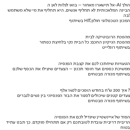
אל תישארו מאחור – בואו לגלות לאן ה-AI הולך
הבינה המלאכותית לא תחליף אנשים, היא תחליף את מי שלא משתמש
בה!
בשיתוף HIT,המכון הטכנולוגי חולון
מהפכת הרובוטיקה לבית
מהפכת הניקיון החכם: כל הבית נקי בלחיצת כפתור
בשיתוף רונלייט
הטעויות שיחתכו לכם את קצבת הפנסיה
ממשיכת כספים ועד חוסר תכנון – הצעדים שיצילו את הכסף שלכם
בשיתוף מנורה מבטחים
איך 200 ש"ח בחודש הופכים ל140 אלף ?
צעדים קטנים שיכולים לסגור את הבור הפנסיוני בין נשים לגברים
בשיתוף מנורה מבטחים
הסוד של איינשטיין שיגדיל לכם את הפנסיה
הריבית דריבית עובדת לטובתכם רק אם תתחילו מוקדם. כך תבנו עתיד
בטוח