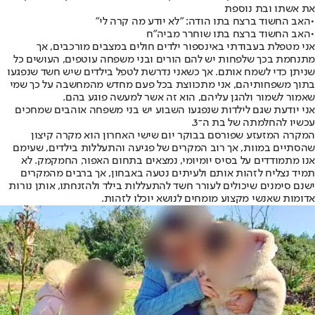
את אשתו ובת נוספת
•
האב החשוד ברצח בתו הודה: "לא יודע מה קרה לי"
•
האב החשוד ברצח בתו שוחרר מביה"ח
אני מטפלת בעבודתי באינספור ילדים חולים במצבים מורכבים, אך
מתנחמת בכך שלפחות יש להם הורים ובני משפחה עוטפים, העושים כל
שניתן כדי לשמח אותם. אך כשאני נדרשת לטפל בילדים שיש חשד שנפגעו
בתוך משפחותיהם, אני מתכווצת בכל פעם מחדש מהמחשבה על כך שמי
שאמור לשמור ולהגן עליהם, הוא זה אשר למעשה פוגע בהם.
אני יודעת שגם לילדות שנפגעו השבוע יש בני משפחה אוהבים שמחכים
עכשיו להחלמתה של בת ה־3.
המקרה המזעזע שפורסם בבוקר יום שישי האחרון הוא מקרה קיצון
שהסתיים במוות, אך רוב המקרים של פגיעה והתעללות בילדים, שעימם
אנו מתמודדים על בסיס יומיומי, נמצאים בתחום האפור, החמקמק. לא
תמיד נצליח לזהות אותם ולעיתים נטעה באבחון, אך ברבים מהמקרים
ישנם סימנים שיכולים לעורר חשד להתעללות בילד ולהזנחתו, אותן נורות
אדומות שאנשי מקצוע מומחים לנושא יוכלו לזהות.