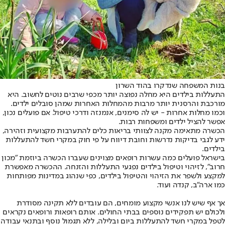
בנות המשפחה שנדקרו בהוד השרון
התעללות בילדים היא מחלה נפוצה יותר מכפי שרבים נוטים לחשוב. היא
מורכבת והרסנית יותר מרבות מהמחלות האחרות שמהן סובלים ילדים.
וכמו מחלות אחרות - יש לה סימנים, אנמנזה ודרכי טיפול. אם פועלים נכון,
אפשר להציל ילדים ומשפחות רבות.
הכשרה מתאימה מקנה לצוותי בריאות כלים להתערבות מקצועית וזהירה,
ידע לגבי בדיקות נדרשות וחובת דיווח על פי חוק במקרי חשד להתעללות
בילדים.
בישראל פועלים כמה עשרות רופאים מצוינים שעברו הכשרה ביוזמת "מכון
חרוב", לזיהוי וטיפול בילדים נפגעי התעללות והזנחה. ההכשרה מאפשרת
למקצע ולשפר את הזיהוי והטיפול בילדים, כפי שנהוג במדינות מפותחות
כמו ארה"ב, קנדה ועוד.
אך אף שיש לנו אנשי מקצוע מומחים, הם עובדים ללא תקינה מסודרת
ולכולם יש תפקידים נוספים בבתי החולים. אותם רופאות ורופאים נקראים
לטפל במקרי חשד להתעללות ביום ובלילה, ללא תגמול נוסף ובתנאי עבודה