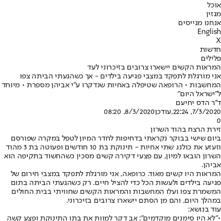
אוכל
מגזין
אנחנו מגייסים
English
X
חדשות
פלילים
המראות הקשים יישארו צרובים בזיכרוני לעד
אני מורגלת לתפקד במצבי פגיעה בילדים - אך כשהגעתי הביתה צפו
המחשבות • הרופאה שטיפלה באחיות שנדקרו ע"י אביהן מספרת • מיוחד
ל"ישראל היום"
ד''ר הדס יחיעם
7/3/2020, 22:24
,עודכן
8/3/2020, 08:20
0
זירת הרצח בהוד השרון
ביום שישי בבוקר נקראתי בדחיפות לחדר המיון לטפל במקרה שפורסם
וזעזע את כולנו. שתי אחיות - תינוקת בת 10 חודשים ופעוטה בת 3 מהוד
השרון הובאו למיון, עם פצעי דקירה קשים מסכין כשהחשוד בתקיפה הוא
אביהן.
המראות היו קשים מאוד. כרופאה, אני מורגלת לתפקד במצבי חירום של
פגיעה בילדים ולעשות הכל כדי להציל חיים. רק כשהגעתי הביתה בתום
המשמרת צפו ועלו המחשבות והמראות הקשים שחוויתי בבית החולים
במהלך היום, והם מן הסתם יישארו צרובים בזיכרוני.
עוד בנושא:
•
"לא היו סימנים מוקדמים": אב דקר למוות את בתו התינוקת ופצע קשה