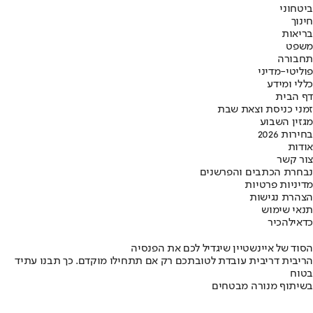
ביטחוני
חינוך
בריאות
משפט
תחבורה
פוליטי-מדיני
כללי ומידע
דף הבית
זמני כניסת וצאת שבת
מגזין השבוע
בחירות 2026
אודות
צור קשר
נבחרת הכתבים והפרשנים
מדיניות פרטיות
הצהרת נגישות
תנאי שימוש
כדאי
להכיר
הסוד של איינשטיין שיגדיל לכם את הפנסיה
הריבית דריבית עובדת לטובתכם רק אם תתחילו מוקדם. כך תבנו עתיד
בטוח
בשיתוף מנורה מבטחים