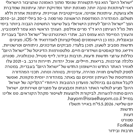
"ישראל היום" הוא גוף תקשורת שנוסד מתוך האמונה שהציבור הישראלי
ראוי לעיתונות טובה יותר, מאוזנת יותר ומדויקת יותר. עיתונות שמדברת
ולא צועקת. עיתונות אמינה, אובייקטיבית ועניינית. עיתונות אחרת וללא
תשלום. המהדורה המודפסת הראשונה פורסמה ב-30 ביולי 2007, וב-2010
הפך "ישראל היום" לעיתון הישראלי בעל שיעור החשיפה הגבוה ביותר בימי
חול. מו"ל העיתון היא ד"ר מרים אדלסון. העורך הראשי הוא עמר לחמנוביץ,
והעורך המייסד הוא עמוס רגב. אתרי האינטרנט של "ישראל היום" בעברית
ובאנגלית, כמו כן היישומונים (אפליקציות) לאנדרואיד ול-iOS, מציגים
חדשות מסביב לשעון, תוכן בלעדי, מבזקים ועדכונים, ניתוחים ופרשנויות,
וידיאו, פודקאסטים ושידורים חיים. פלטפורמות הדיגיטל של "ישראל היום"
כוללות ערוצי חדשות ודעות, תרבות ובידור, לייף סטייל, טכנולוגיה, ספורט,
כלכלה וצרכנות, בריאות, חיילים, אוכל, יהדות, תיירות ורכב. ב-2021 עלו
לאוויר האתר החדש והיישומון החדש של "ישראל היום" בעברית, במטרה
לספק לגולשים חוויה מהירה, עדכנית, בטוחה ונוחה. תכני המהדורה
המודפסת של העיתון זמינים גם באתר, במהדורה יומית מקוונת, ואפשר
לקבל אותם גם בניוזלטר. מועדון ההטבות הייחודי "הקליקה של ישראל
היום" מציע לגולשי האתר הנחות ומבצעים על מוצרים ושירותים. ישראל
היום פתוח להערות, לביקורת ולהצעות לשיפור מקהל הקוראים. פנו אלינו
במייל hayom@israelhayom.co.il.
יום שלישי, 5.5.2026
י"ח באייר תשפ"ו
חדשות
דעות
ספורט
ForReal
תרבות ובידור