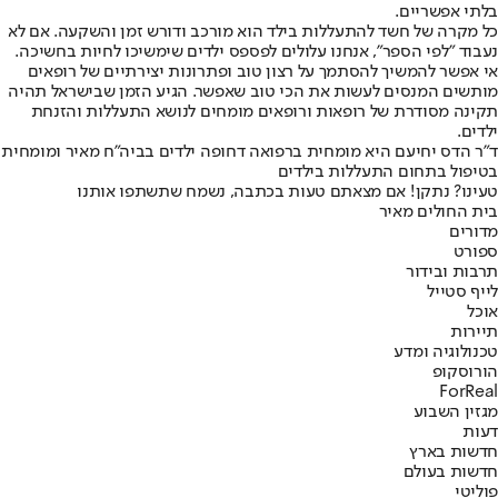
בלתי אפשריים.
כל מקרה של חשד להתעללות בילד הוא מורכב ודורש זמן והשקעה. אם לא
נעבוד "לפי הספר", אנחנו עלולים לפספס ילדים שימשיכו לחיות בחשיכה.
אי אפשר להמשיך להסתמך על רצון טוב ופתרונות יצירתיים של רופאים
מותשים המנסים לעשות את הכי טוב שאפשר. הגיע הזמן שבישראל תהיה
תקינה מסודרת של רופאות ורופאים מומחים לנושא התעללות והזנחת
ילדים.
ד"ר הדס יחיעם היא מומחית ברפואה דחופה ילדים בביה"ח מאיר ומומחית
בטיפול בתחום התעללות בילדים
טעינו? נתקן! אם מצאתם טעות בכתבה, נשמח שתשתפו אותנו
בית החולים מאיר
מדורים
ספורט
תרבות ובידור
לייף סטייל
אוכל
תיירות
טכנולוגיה ומדע
הורוסקופ
ForReal
מגזין השבוע
דעות
חדשות בארץ
חדשות בעולם
פוליטי