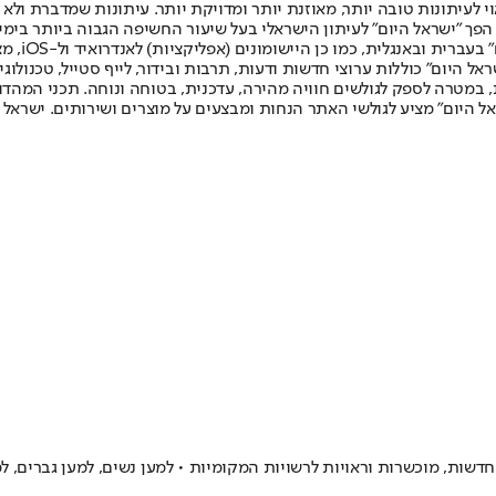
לעיתונות טובה יותר, מאוזנת יותר ומדויקת יותר. עיתונות שמדברת ולא צ
שלום. המהדורה המודפסת הראשונה פורסמה ב-30 ביולי 2007, וב-2010 הפך "ישראל היום" לעיתון הישראלי בעל שי
לחמנוביץ,
ל היום" כוללות ערוצי חדשות ודעות, תרבות ובידור, לייף סטייל, טכנולוגיה
ברית, במטרה לספק לגולשים חוויה מהירה, עדכנית, בטוחה ונוחה. תכני המה
ל היום" מציע לגולשי האתר הנחות ומבצעים על מוצרים ושירותים. ישראל 
חדשות, מוכשרות וראויות לרשויות המקומיות • למען נשים, למען גברים, למ