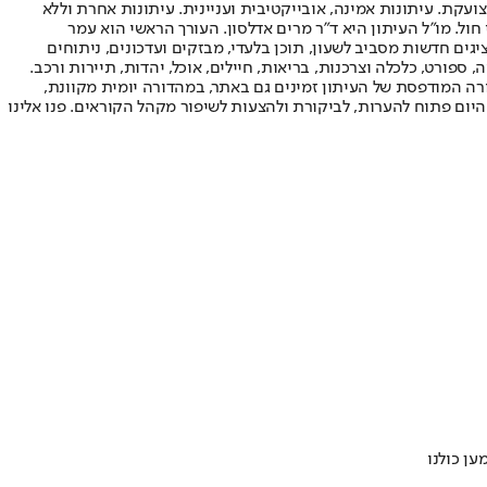
ועקת. עיתונות אמינה, אובייקטיבית ועניינית. עיתונות אחרת וללא
עור החשיפה הגבוה ביותר בימי חול. מו"ל העיתון היא ד"ר מרים אדלסון. העורך הראשי הוא עמר
 והעורך המייסד הוא עמוס רגב. אתרי האינטרנט של "ישראל היום" בעברית ובאנגלית, כמו כן היישומונים (אפליקציות) לאנדרואיד ול-iOS, מציגים חדשות מסביב לשעון, תוכן בלעדי, מבזקים ועדכונים, ניתוחים
, ספורט, כלכלה וצרכנות, בריאות, חיילים, אוכל, יהדות, תיירות ורכב.
דורה המודפסת של העיתון זמינים גם באתר, במהדורה יומית מקוונת,
היום פתוח להערות, לביקורת ולהצעות לשיפור מקהל הקוראים. פנו אלינו
ען כולנו