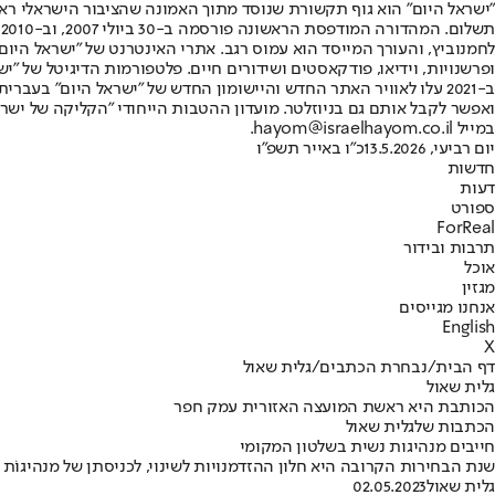
"ישראל היום" הוא גוף תקשורת שנוסד מתוך האמונה שהציבור הישראלי ראוי 
ת
ופרשנויות, וידיאו, פודקאסטים ושידורים חיים. פלטפורמות הדיגיטל של "ישרא
ב-2021 עלו לאוויר האתר החדש והיישומון החדש של "ישראל היום" בע
ואפשר לקבל אותם גם בניוזלטר. מועדון ההטבות הייחודי "הקליקה של ישרא
במייל hayom@israelhayom.co.il.
יום רביעי, 13.5.2026
כ"ו באייר תשפ"ו
חדשות
דעות
ספורט
ForReal
תרבות ובידור
אוכל
מגזין
אנחנו מגייסים
English
X
דף הבית
/
נבחרת הכתבים
/
גלית שאול
גלית שאול
הכותבת היא ראשת המועצה האזורית עמק חפר
הכתבות שלגלית שאול
חייבים מנהיגות נשית בשלטון המקומי
שנת הבחירות הקרובה היא חלון ההזדמנויות לשינוי, לכניסתן של מנהיגוֹת 
גלית שאול
02.05.2023