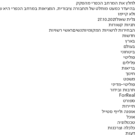
לחלץ את המרחב הכפרי מהפקק
בהיעדר כמעט מוחלט של תחבורה ציבורית, המציאות במרחב הכפרי היא של 
ולא קיימו
גלית שאול
27.10.2021
תגיות קשורות
הבחירות לרשויות המקומיות
נשים
ראשי רשויות
חדשות
בארץ
בעולם
ביטחוני
פוליטי
פלילים
בריאות
חינוך
משפט
פוליטי-מדיני
תרבות ובידור
ForReal
ספורט
תיירות
אופנה ולייף סטייל
אוכל
טכנולוגיה
כלכלה וצרכנות
דעות