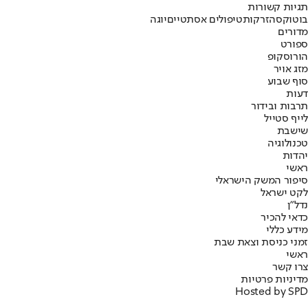
תגיות קשורות
בוטוקס
הזרקות
טיפולים אסתטיים
יוגה
מדורים
ספורט
הורוסקופ
מזג אויר
סוף שבוע
דעות
תרבות ובידור
לייף סטייל
שישבת
טכנולוגיה
יהדות
ראשי
סיפור המשק הישראלי
לקט ישראל
נדל"ן
כדאי להכיר
מידע כללי
זמני כניסת וצאת שבת
ראשי
צרו קשר
מדיניות פרטיות
Hosted by SPD