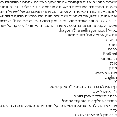
"ישראל היום" הוא גוף תקשורת שנוסד מתוך האמונה שהציבור הישראלי ראוי 
ת
ופרשנויות, וידיאו, פודקאסטים ושידורים חיים. פלטפורמות הדיגיטל של "ישרא
ב-2021 עלו לאוויר האתר החדש והיישומון החדש של "ישראל היום" בע
ואפשר לקבל אותם גם בניוזלטר. מועדון ההטבות הייחודי "הקליקה של ישרא
במייל hayom@israelhayom.co.il.
יום שני, 20.4.2026
ג' באייר תשפ"ו
חדשות
דעות
ספורט
ForReal
תרבות ובידור
אוכל
מגזין
אנחנו מגייסים
English
X
דף הבית
/
נבחרת הכתבים
/
ד"ר איתן לויטס
ד"ר איתן לויטס
הכתבות שלד"ר איתן לויטס
הטרנד שיחליף את הזרקות הפנים?
אחרי מדונה, ג׳ניפר אניסטון ומייגן מרקל, יותר ויותר מטופלים מתעניינ
סדר
ד"ר איתן לויטס
03.09.2025