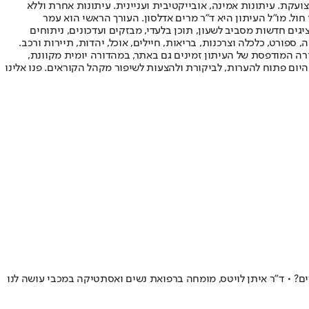
ועקת. עיתונות אמינה, אובייקטיבית ועניינית. עיתונות אחרת וללא
עור החשיפה הגבוה ביותר בימי חול. מו"ל העיתון היא ד"ר מרים אדלסון. העורך הראשי הוא עמר
 והעורך המייסד הוא עמוס רגב. אתרי האינטרנט של "ישראל היום" בעברית ובאנגלית, כמו כן היישומונים (אפליקציות) לאנדרואיד ול-iOS, מציגים חדשות מסביב לשעון, תוכן בלעדי, מבזקים ועדכונים, ניתוחים
, ספורט, כלכלה וצרכנות, בריאות, חיילים, אוכל, יהדות, תיירות ורכב.
דורה המודפסת של העיתון זמינים גם באתר, במהדורה יומית מקוונת,
היום פתוח להערות, לביקורת ולהצעות לשיפור מקהל הקוראים. פנו אלינו
ים? • ד״ר איתן לויטס, מומחה ברפואת נשים ואסתטיקה במכבי עושה לנו