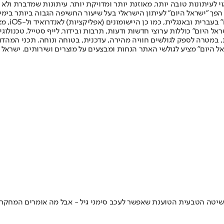
לעיתונות טובה יותר, מאוזנת יותר ומדויקת יותר. עיתונות שמדברת ולא צ
שלום. המהדורה המודפסת הראשונה פורסמה ב-30 ביולי 2007, וב-2010 הפך "ישראל היום" לעיתון הישראלי בעל שי
לחמנוביץ,
ל היום" כוללות ערוצי חדשות ודעות, תרבות ובידור, לייף סטייל, טכנולוגיה
ברית, במטרה לספק לגולשים חוויה מהירה, עדכנית, בטוחה ונוחה. תכני המה
ל היום" מציע לגולשי האתר הנחות ומבצעים על מוצרים ושירותים. ישראל 
ים בשיטה הטבעית הטוענת שאפשר לעכב סימני גיל - אבל מה אומרים המחקר