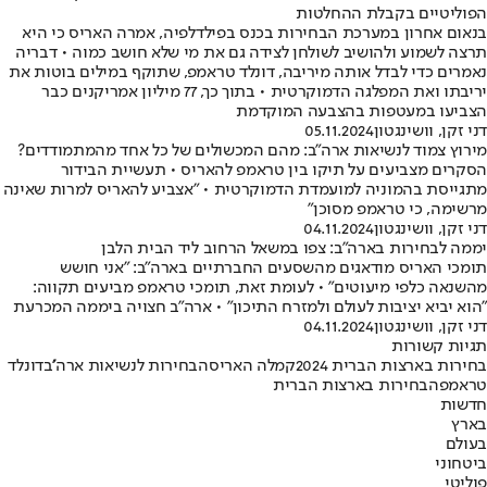
הפוליטיים בקבלת ההחלטות
בנאום אחרון במערכת הבחירות בכנס בפילדלפיה, אמרה האריס כי היא
תרצה לשמוע ולהושיב לשולחן לצידה גם את מי שלא חושב כמוה • דבריה
נאמרים כדי לבדל אותה מיריבה, דונלד טראמפ, שתוקף במילים בוטות את
יריבתו ואת המפלגה הדמוקרטית • בתוך כך, 77 מיליון אמריקנים כבר
הצביעו במעטפות בהצבעה המוקדמת
דני זקן, וושינגטון
05.11.2024
מירוץ צמוד לנשיאות ארה"ב: מהם המכשולים של כל אחד מהמתמודדים?
הסקרים מצביעים על תיקו בין טראמפ להאריס • תעשיית הבידור
מתגייסת בהמוניה למועמדת הדמוקרטית • "אצביע להאריס למרות שאינה
מרשימה, כי טראמפ מסוכן"
דני זקן, וושינגטון
04.11.2024
יממה לבחירות בארה"ב: צפו במשאל הרחוב ליד הבית הלבן
תומכי האריס מודאגים מהשסעים החברתיים בארה"ב: "אני חושש
מהשנאה כלפי מיעוטים" • לעומת זאת, תומכי טראמפ מביעים תקווה:
"הוא יביא יציבות לעולם ולמזרח התיכון" • ארה"ב חצויה ביממה המכרעת
דני זקן, וושינגטון
04.11.2024
תגיות קשורות
בחירות בארצות הברית 2024
קמלה האריס
הבחירות לנשיאות ארה''ב
דונלד
טראמפ
הבחירות בארצות הברית
חדשות
בארץ
בעולם
ביטחוני
פוליטי