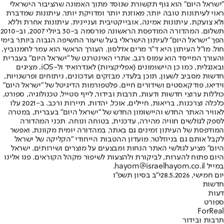
"ישראל היום" הוא גוף תקשורת שנוסד מתוך האמונה שהציבור הישראלי
ראוי לעיתונות טובה יותר, מאוזנת יותר ומדויקת יותר. עיתונות שמדברת
ולא צועקת. עיתונות אמינה, אובייקטיבית ועניינית. עיתונות אחרת וללא
תשלום. המהדורה המודפסת הראשונה פורסמה ב-30 ביולי 2007, וב-2010
הפך "ישראל היום" לעיתון הישראלי בעל שיעור החשיפה הגבוה ביותר בימי
חול. מו"ל העיתון היא ד"ר מרים אדלסון. העורך הראשי הוא עמר לחמנוביץ,
והעורך המייסד הוא עמוס רגב. אתרי האינטרנט של "ישראל היום" בעברית
ובאנגלית, כמו כן היישומונים (אפליקציות) לאנדרואיד ול-iOS, מציגים
חדשות מסביב לשעון, תוכן בלעדי, מבזקים ועדכונים, ניתוחים ופרשנויות,
וידיאו, פודקאסטים ושידורים חיים. פלטפורמות הדיגיטל של "ישראל היום"
כוללות ערוצי חדשות ודעות, תרבות ובידור, לייף סטייל, טכנולוגיה, ספורט,
כלכלה וצרכנות, בריאות, חיילים, אוכל, יהדות, תיירות ורכב. ב-2021 עלו
לאוויר האתר החדש והיישומון החדש של "ישראל היום" בעברית, במטרה
לספק לגולשים חוויה מהירה, עדכנית, בטוחה ונוחה. תכני המהדורה
המודפסת של העיתון זמינים גם באתר, במהדורה יומית מקוונת, ואפשר
לקבל אותם גם בניוזלטר. מועדון ההטבות הייחודי "הקליקה של ישראל
היום" מציע לגולשי האתר הנחות ומבצעים על מוצרים ושירותים. ישראל
היום פתוח להערות, לביקורת ולהצעות לשיפור מקהל הקוראים. פנו אלינו
במייל hayom@israelhayom.co.il.
יום חמישי, 28.5.2026
י"ב בסיון תשפ"ו
חדשות
דעות
ספורט
ForReal
תרבות ובידור