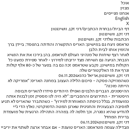
אוכל
מגזין
אנחנו מגייסים
English
X
דף הבית
/
נבחרת הכתבים
/
דני זקן, וושינגטון
דני זקן, וושינגטון
הכתבות שלדני זקן, וושינגטון
טראמפ ניצח גם במישיגן: האריס התקשרה והודתה בהפסד; ביידן ברך
והזמין אותו לבית הלבן
לאחר רצף שיחות של מנהיגי העולם לטראמפ, בהן בירכו את את הנשיא
הנבחר, הגיעה גם השיחה מצד יריבתו למירוץ • לאחר ספירת כמעט כל
הקולות במישיגן, נקבע שטראמפ זכה גם בה בפער של כ-80 אלף קולות
וגרף את 15 האלקטורים שלה
דני זקן, וושינגטון
,
אריאל כהנא
06.11.2024
כשהמוזיקה פסקה - סיכום הלילה העצוב במחנה האריס: "אמריקה לא
הייתה מוכנה"
ההיספנים, הגברים הלבנים ואפילו היהודים סידרו להאריס תבוסה
היסטורית • התירוצים וההסברים: "לא היה לנו מספיק זמן לבנות אותה
כמועמדת, בגלל כניסתה המאוחרת למירוץ" • כשהתברר שהאריס לא תגיע
למסיבה הצבעונית והחגיגית שארגן המטה הדמוקרטי, נאלץ הדי ג'יי
להודיע שהיא נסגרה, וכך חלפה לה במהרה התהילה הרגעית של מועמדת
ברירת המחדל
דני זקן, וושינגטון
06.11.2024
מבדילה עצמה מטראמפ: האריס טוענת - אם אבחר ארצה לשתף את יריביי