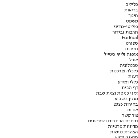
פלילים
בריאות
חינוך
משפט
פוליטי-מדיני
תרבות ובידור
ForReal
ספורט
תיירות
אופנה ולייף סטייל
אוכל
טכנולוגיה
כלכלה וצרכנות
דעות
כללי ומידע
דף הבית
זמני כניסת וצאת שבת
מגזין השבוע
בחירות 2026
אודות
צור קשר
נבחרת הכתבים והפרשנים
מדיניות פרטיות
הצהרת נגישות
תנאי שימוש