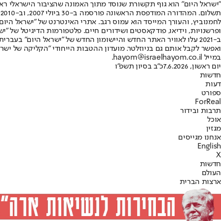
"ישראל היום" הוא גוף תקשורת שנוסד מתוך האמונה שהציבור הישראלי ראוי 
ת
ופרשנויות, וידיאו, פודקאסטים ושידורים חיים. פלטפורמות הדיגיטל של "ישרא
ב-2021 עלו לאוויר האתר החדש והיישומון החדש של "ישראל היום" בע
ואפשר לקבל אותם גם בניוזלטר. מועדון ההטבות הייחודי "הקליקה של ישרא
במייל hayom@israelhayom.co.il.
יום ראשון, 7.6.2026
כ"ב בסיון תשפ"ו
חדשות
דעות
ספורט
ForReal
תרבות ובידור
אוכל
מגזין
אנחנו מגייסים
English
X
חדשות
העולם
ארצות הברית