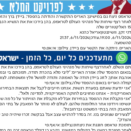
טראמפ ניצח גם במישיגן: האריס התקשרה והודתה בהפסד; ביידן ברך והזמי
15 האלקטורים שלה
דני זקן, וושינגטון
אריאל כהנא
6/11/2024, 19:00
,עודכן
6/11/2024, 21:37
0
השמעה
האריס. ניתקה את הקשר עם ביידן. צילום: אי.אפ.פי
תם ונשלם. לאחר
רצף שיחות של מנהיגי העולם לטראמפ
, בהן בירכו את את
בנאום ההפסד שלה אמרה האריס: "ליבי מלא בהכרת תודה, תמכתם בי ובמדינה
אוהבת אותך, לזוג ביידן תודה על האמונה ותודה למושל וולץ ומשפחתו. לצוות
קמלה האריס בנאום ההפסד שלה,צילום: אי.אף.פי
"אני יודעת שאתם בסערת רגשות. אנחנו חייבים לקבל את תוצאות הבחירות. 
האמריקנית - אנחנו מחויבים לחוקה האמריקנית, למדינה ולאל".
"אני מקבלת את ההפסד בבחירות אבל לא מקבלת את הוויתור על כל מה שנלחמ
יגשימו וירדפו אחר החלומות שלהם. לעולם לא נוותר על המאבק על בתי הספ
המאבק הזה בבתי המשפט וברחובות".
"לצעירים שצופים בנו. זה בסדר להרגיש עצב אבל בבקשה זכרו שיהיה טוב י
והצדק".
תומכת טראמפ חוגגת את ניצחונו,צילום: אי.אף.פי