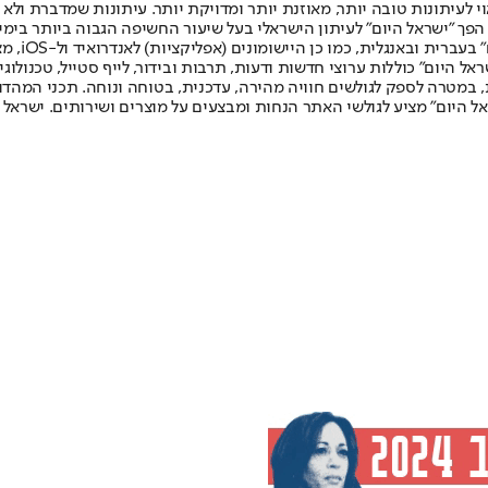
לעיתונות טובה יותר, מאוזנת יותר ומדויקת יותר. עיתונות שמדברת ולא צ
שלום. המהדורה המודפסת הראשונה פורסמה ב-30 ביולי 2007, וב-2010 הפך "ישראל היום" לעיתון הישראלי בעל שי
לחמנוביץ,
ל היום" כוללות ערוצי חדשות ודעות, תרבות ובידור, לייף סטייל, טכנולוגיה
ברית, במטרה לספק לגולשים חוויה מהירה, עדכנית, בטוחה ונוחה. תכני המה
ל היום" מציע לגולשי האתר הנחות ומבצעים על מוצרים ושירותים. ישראל 