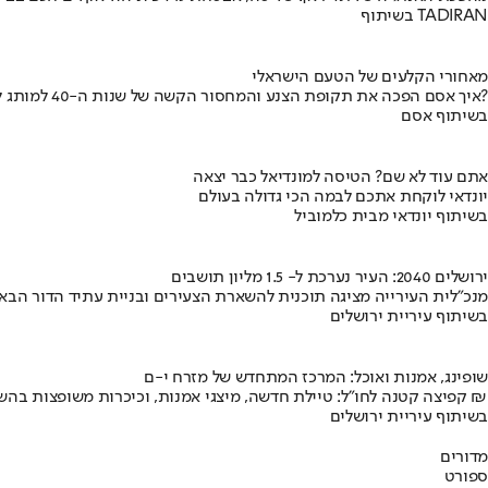
בשיתוף TADIRAN
מאחורי הקלעים של הטעם הישראלי
איך אסם הפכה את תקופת הצנע והמחסור הקשה של שנות ה-40 למותג לאומי?
בשיתוף אסם
אתם עוד לא שם? הטיסה למונדיאל כבר יצאה
יונדאי לוקחת אתכם לבמה הכי גדולה בעולם
בשיתוף יונדאי מבית כלמוביל
ירושלים 2040: העיר נערכת ל- 1.5 מליון תושבים
מנכ"לית העירייה מציגה תוכנית להשארת הצעירים ובניית עתיד הדור הבא
בשיתוף עיריית ירושלים
שופינג, אמנות ואוכל: המרכז המתחדש של מזרח י-ם
קפיצה קטנה לחו"ל: טיילת חדשה, מיצגי אמנות, וכיכרות משופצות בהשקעה של 100 מיליון ₪
בשיתוף עיריית ירושלים
מדורים
ספורט