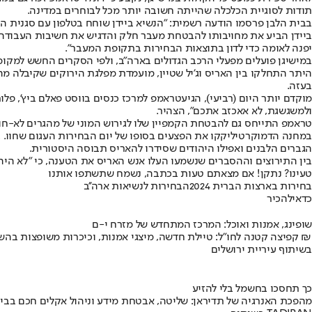
תודות לסוגיית הכלכלה שהייתה חשובה יותר מכל לבוחרים במדינה.
בבית הלבן פרסמו הודעה רשמית: "הנשיא ביידן שוחח בטלפון עם סגנית הנש
ביידן הביע את מחויבותו להבטחת מעבר חלק והדגיש את חשיבות העבודה ל
יפנה לאומה כדי לדון בתוצאות הבחירות בתקופת המעבר".
במישיגן פועלים מפעלי הרכב הגדולים בארה"ב, ולפי הסקרים החשש למקו
בעזה.
מוקדם יותר היום (רביעי), הגיע
טראמפ למרכז כנסים בווסט פאלם ביץ', פלור
ולמשגשגת, לא אאכזב אתכם", הצהיר.
טראמפ התייחס גם להבטחת הקמפיין שלו לגירוש המוני של מהגרים לא-חוקיי
במחנה הדמוקרטי
ליקקו את הפצעים בסופו של יום הבחירות העגום שחוו
. 
הגברים הלבנים ואפילו היהודים שסידרו להאריס תבוסה היסטורית.
בין התירוצים וההסברים שנשמעו העלו אנש האריס את הטענה, כי "לא היה 
טעינו? נתקן! אם מצאתם טעות בכתבה, נשמח שתשתפו אותנו
בחירות בארצות הברית 2024
הבחירות לנשיאות ארה''ב
כדאי
להכיר
שופינג, אמנות ואוכל: המרכז המתחדש של מזרח י-ם
קפיצה קטנה לחו"ל: טיילת חדשה, מיצגי אמנות, וכיכרות משופצות בהשקעה של 100 מיליון ₪
בשיתוף עיריית ירושלים
כך תחסכו בחשמל בלי להזיע
מהפכת האנרגיה של תדיראן: שליטה, אבטחת מידע וניהול אקלים חכם בבי