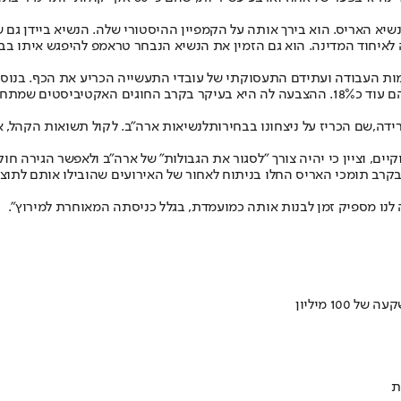
יא האריס. הוא בירך אותה על הקמפיין ההיסטורי שלה. הנשיא ביידן גם ש
איחוד המדינה. הוא גם הזמין את הנשיא הנבחר טראמפ להיפגש איתו בבית
מות העבודה ועתידם התעסוקתי של עובדי התעשייה הכריע את הכף. בנוסף
היתר התחלקו בין האריס וג'יל שטיין, מועמדת מפלגת הירוקים שקיבלה מהם עוד כ18%. ההצבעה לה
ידה,
שם הכריז על ניצחונו בבחירות
לנשיאות ארה"ב. לקול תשואות הקהל, א
ם, וציין כי יהיה צורך "לסגור את הגבולות" של ארה"ב ולאפשר הגירה חוק
בקרב תומכי האריס החלו בניתוח לאחור של האירועים שהובילו אותם לתוצ
לנו מספיק זמן לבנות אותה כמועמדת, בגלל כניסתה המאוחרת למירוץ".
ת