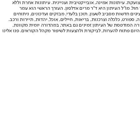
ועקת. עיתונות אמינה, אובייקטיבית ועניינית. עיתונות אחרת וללא
עור החשיפה הגבוה ביותר בימי חול. מו"ל העיתון היא ד"ר מרים אדלסון. העורך הראשי הוא עמר
 והעורך המייסד הוא עמוס רגב. אתרי האינטרנט של "ישראל היום" בעברית ובאנגלית, כמו כן היישומונים (אפליקציות) לאנדרואיד ול-iOS, מציגים חדשות מסביב לשעון, תוכן בלעדי, מבזקים ועדכונים, ניתוחים
, ספורט, כלכלה וצרכנות, בריאות, חיילים, אוכל, יהדות, תיירות ורכב.
דורה המודפסת של העיתון זמינים גם באתר, במהדורה יומית מקוונת,
היום פתוח להערות, לביקורת ולהצעות לשיפור מקהל הקוראים. פנו אלינו