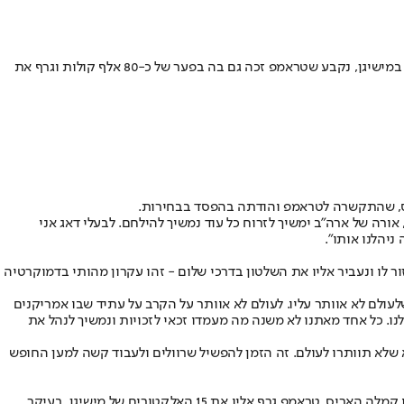
לאחר רצף שיחות של מנהיגי העולם לטראמפ, בהן בירכו את את הנשיא הנבחר, הגיעה גם השיחה מצד יריבתו למירוץ • לאחר ספירת כמעט כל הקולות במישיגן, נקבע שטראמפ זכה גם בה בפער של כ-80 אלף קולות וגרף את
ריס, שהתקשרה לטראמפ והודתה בהפסד בבחירות.
רה של ארה"ב ימשיך לזרוח כל עוד נמשיך להילחם. לבעלי דאג אני
ניהלנו אותו".
 לו ונעביר אליו את השלטון בדרכי שלום - זהו עקרון מהותי בדמוקרטיה
ולם לא אוותר עליו. לעולם לא אוותר על הקרב על עתיד שבו אמריקנים
נו. כל אחד מאתנו לא משנה מה מעמדו זכאי לזכויות ונמשיך לנהל את
 שלא תוותרו לעולם. זה הזמן להפשיל שרוולים ולעבוד קשה למען החופש
לאחר ספירת כמעט כל הקולות במישיגן, נקבע כי דונלד טראמפ זכה גם במדינה זו בפער של אחוז וארבע עשיריות, שהם כ-80 אלף קולות יותר מיריבתו קמלה האריס. טראמפ גרף אליו את 15 האלקטורים של מישיגן, בעיקר