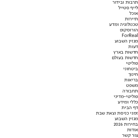
תרבות ובידור
לייף סטייל
אוכל
תיירות
טכנולוגיה ומדע
הורוסקופ
ForReal
מגזין השבוע
דעות
חדשות בארץ
חדשות בעולם
פוליטי
ביטחוני
חינוך
בריאות
משפט
תחבורה
פוליטי-מדיני
כללי ומידע
דף הבית
זמני כניסת וצאת שבת
מגזין השבוע
בחירות 2026
אודות
צור קשר