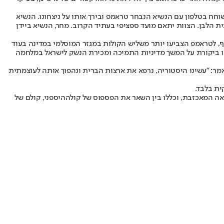
וחח בטלפון עם הנשיא הנבחר טראמפ ובירך אותו על ניצחונו. הנשיא
 הלבן. הצוות יתאם מועד ספציפי בעתיד הקרוב. מחר, הנשיא ביידן
, לטראמפ הצביעו יותר משליש הקולות במגזר המוסלמי במדינה בעוד
 היא בעיקר בקרב החוגים האקטיביסטים שמתחו ביקורת על המשך מדיניות התמיכה ומכירת הנשק לישראל במלחמה
מר: "עשינו היסטוריה, נרפא את ארצות הברית ונהפוך אותה לעוצמתית
ית בלבד.
אה המאכזבת, וכללו בין השאר את הפספוס של קול
ההיספני, קולם של