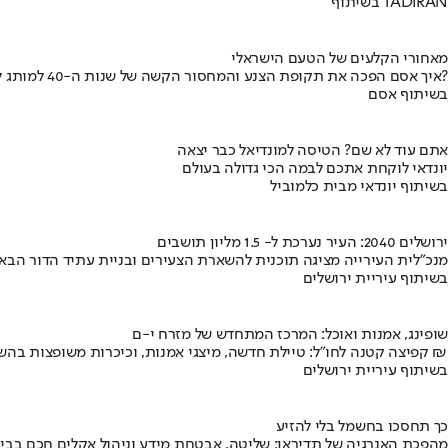
בשיתוף TADIRAN
מאחורי הקלעים של הטעם הישראלי
איך אסם הפכה את תקופת הצנע והמחסור הקשה של שנות ה-40 למותג לאומי?
בשיתוף אסם
אתם עוד לא שם? הטיסה למונדיאל כבר יצאה
יונדאי לוקחת אתכם לבמה הכי גדולה בעולם
בשיתוף יונדאי מבית כלמוביל
ירושלים 2040: העיר נערכת ל- 1.5 מליון תושבים
מנכ"לית העירייה מציגה תוכנית להשארת הצעירים ובניית עתיד הדור הבא
בשיתוף עיריית ירושלים
שופינג, אמנות ואוכל: המרכז המתחדש של מזרח י-ם
קפיצה קטנה לחו"ל: טיילת חדשה, מיצגי אמנות, וכיכרות משופצות בהשקעה של 100 מיליון ₪
בשיתוף עיריית ירושלים
כך תחסכו בחשמל בלי להזיע
מהפכת האנרגיה של תדיראן: שליטה, אבטחת מידע וניהול אקלים חכם בבי