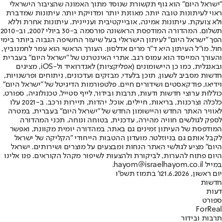
"ישראל היום" הוא גוף תקשורת שנוסד מתוך האמונה שהציבור הישראלי
ראוי לעיתונות טובה יותר, מאוזנת יותר ומדויקת יותר. עיתונות שמדברת
ולא צועקת. עיתונות אמינה, אובייקטיבית ועניינית. עיתונות אחרת וללא
תשלום. המהדורה המודפסת הראשונה פורסמה ב-30 ביולי 2007, וב-2010
הפך "ישראל היום" לעיתון הישראלי בעל שיעור החשיפה הגבוה ביותר בימי
חול. מו"ל העיתון היא ד"ר מרים אדלסון. העורך הראשי הוא עמר לחמנוביץ,
והעורך המייסד הוא עמוס רגב. אתרי האינטרנט של "ישראל היום" בעברית
ובאנגלית, כמו כן היישומונים (אפליקציות) לאנדרואיד ול-iOS, מציגים
חדשות מסביב לשעון, תוכן בלעדי, מבזקים ועדכונים, ניתוחים ופרשנויות,
וידיאו, פודקאסטים ושידורים חיים. פלטפורמות הדיגיטל של "ישראל היום"
כוללות ערוצי חדשות ודעות, תרבות ובידור, לייף סטייל, טכנולוגיה, ספורט,
כלכלה וצרכנות, בריאות, חיילים, אוכל, יהדות, תיירות ורכב. ב-2021 עלו
לאוויר האתר החדש והיישומון החדש של "ישראל היום" בעברית, במטרה
לספק לגולשים חוויה מהירה, עדכנית, בטוחה ונוחה. תכני המהדורה
המודפסת של העיתון זמינים גם באתר, במהדורה יומית מקוונת, ואפשר
לקבל אותם גם בניוזלטר. מועדון ההטבות הייחודי "הקליקה של ישראל
היום" מציע לגולשי האתר הנחות ומבצעים על מוצרים ושירותים. ישראל
היום פתוח להערות, לביקורת ולהצעות לשיפור מקהל הקוראים. פנו אלינו
במייל hayom@israelhayom.co.il.
יום ראשון, 21.6.2026
ו' בתמוז תשפ"ו
חדשות
דעות
ספורט
ForReal
תרבות ובידור