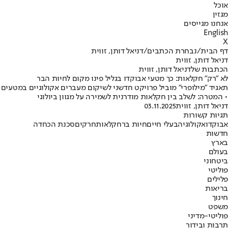
אוכל
מגזין
אנחנו מגייסים
English
X
דף הבית
/
נבחרת הכתבים
/
דניאל דותן, זווית
דניאל דותן, זווית
הכתבות שלדניאל דותן, זווית
לא "רק" חקלאות: כך מטעי אבוקדו בגליל פינו מקום לחיות הבר
תאגיד "מילופרי" מוביל פרויקט חדשני לשיקום מעברים אקולוגיים במטעים
• המטרה: לשלב בין חקלאות מודרנית לשמירה על מגוון ביולוגי
דניאל דותן, זווית
03.11.2025
תגיות קשורות
אבוקדו
אקולוגיה
בעלי חיים
חיות בר
חקלאות
חרקים
סכנת הכחדה
חדשות
בארץ
בעולם
ביטחוני
פוליטי
פלילים
בריאות
חינוך
משפט
פוליטי-מדיני
תרבות ובידור