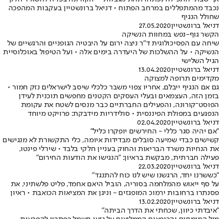
נכבד מהמתפללים במרחב הפתוח • דניאל ברונשטיין בעקבות המהפכה
שחולל הנגיף
דניאל ברונשטיין
27.05.2020
הקשר גוף-נפש במחוות הנשיקה
שיחה עם הפסיכולוגית ד"ר ניצה ירום על היבטיה הגופניים והרגשיים של
הנשיקה • על ההשלכות של היעדרה בימים אלה • ועל הטיפול באוכלוסיית
הגיל השלישי
דניאל ברונשטיין
13.04.2020
מקדימים תרופה למצוקה
גם אם הנגיף ייבלם, אחריו צפוי משבר כלכלי שיסב לישראלים נזק חמור •
בזמן הזה, העצמאים ובעלי העסקים הקטנים מחפשים תוכנית לעידן
הפוסט־קורונה, והפעילים החברתיים כבר מנסים לשטח את עקומת
הנפגעים במפולת הפיננסית • סולידריות מידבקת: פרויקט מיוחד
דניאל ברונשטיין
02.04.2020
"אם יהיה סגר כללי - החירשים יופקרו כליל"
קשישים כבדי שמיעה סובלים מבדידות איומה, כלי התקשורת לא מנגישים
את הנחיות משרד הבריאות והחוק בעניין חלקי בלבד • שירלי פינטו,
פעילה חברתית, מבקשת בראיון: "הנגישו את הודעות החירום"
דניאל ברונשטיין
22.03.2020
"כששרנו יחד, הרגשנו שיש לנו כוח להתנגד"
על סף ייאוש מהמלחמה בסוריה, הוביל היאם אחמד, פליט פלשתיני, את
פסנתרו ברחובות ירמוכ המופגזים - וניגן את המציאות הכואבת • ראיון
דניאל ברונשטיין
13.02.2020
"איבדתי כיוון, שכחתי את הדרך הביתה"