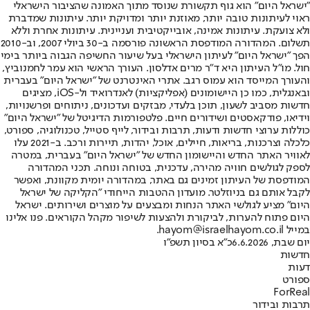
"ישראל היום" הוא גוף תקשורת שנוסד מתוך האמונה שהציבור הישראלי
ראוי לעיתונות טובה יותר, מאוזנת יותר ומדויקת יותר. עיתונות שמדברת
ולא צועקת. עיתונות אמינה, אובייקטיבית ועניינית. עיתונות אחרת וללא
תשלום. המהדורה המודפסת הראשונה פורסמה ב-30 ביולי 2007, וב-2010
הפך "ישראל היום" לעיתון הישראלי בעל שיעור החשיפה הגבוה ביותר בימי
חול. מו"ל העיתון היא ד"ר מרים אדלסון. העורך הראשי הוא עמר לחמנוביץ,
והעורך המייסד הוא עמוס רגב. אתרי האינטרנט של "ישראל היום" בעברית
ובאנגלית, כמו כן היישומונים (אפליקציות) לאנדרואיד ול-iOS, מציגים
חדשות מסביב לשעון, תוכן בלעדי, מבזקים ועדכונים, ניתוחים ופרשנויות,
וידיאו, פודקאסטים ושידורים חיים. פלטפורמות הדיגיטל של "ישראל היום"
כוללות ערוצי חדשות ודעות, תרבות ובידור, לייף סטייל, טכנולוגיה, ספורט,
כלכלה וצרכנות, בריאות, חיילים, אוכל, יהדות, תיירות ורכב. ב-2021 עלו
לאוויר האתר החדש והיישומון החדש של "ישראל היום" בעברית, במטרה
לספק לגולשים חוויה מהירה, עדכנית, בטוחה ונוחה. תכני המהדורה
המודפסת של העיתון זמינים גם באתר, במהדורה יומית מקוונת, ואפשר
לקבל אותם גם בניוזלטר. מועדון ההטבות הייחודי "הקליקה של ישראל
היום" מציע לגולשי האתר הנחות ומבצעים על מוצרים ושירותים. ישראל
היום פתוח להערות, לביקורת ולהצעות לשיפור מקהל הקוראים. פנו אלינו
במייל hayom@israelhayom.co.il.
יום שבת, 6.6.2026
כ"א בסיון תשפ"ו
חדשות
דעות
ספורט
ForReal
תרבות ובידור