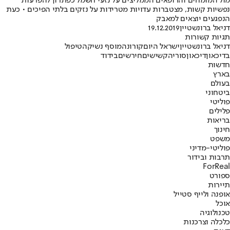
מול המומחים והרופאים הממליצים על נזעי חשמל כפתרון להפרעות
נפשיות קשות, מצטברות עדויות מטרידות על נזקים בלתי הפיכים • כעת
הנפגעים יוצאים למאבק
דניאל ברונשטיין
19.12.2019
תגיות קשורות
דניאל ברונשטיין
ישראל היום
קורונה
מוסף נשיקה
טיפול
בדיכאון
דיכאון
סוריה
קשישים
חירשים
בידוד
חדשות
בארץ
בעולם
ביטחוני
פוליטי
פלילים
בריאות
חינוך
משפט
פוליטי-מדיני
תרבות ובידור
ForReal
ספורט
תיירות
אופנה ולייף סטייל
אוכל
טכנולוגיה
כלכלה וצרכנות