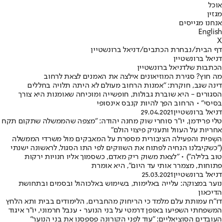
אוכל
מגזין
אנחנו מגייסים
English
X
דף הבית
/
נבחרת הכתבים
/
דניאל ברונשטיין
דניאל ברונשטיין
הכתבות שלדניאל ברונשטיין
מה חוץ? סגירת המוזיאונים אילצה את האמנים לצאת לרחוב
דינה שגב, חוקרת: "אמנות הרחוב מעולם לא היתה תלויה בחללים
הסגורים - היא שוברת גבולות, חופשייה ומוכיחה שאומנות היא צורך
בסיסי" • הרחוב הפך להיות קנבס אינסופי
דניאל ברונשטיין
29.04.2021
טלי פרידמן, יו"ר סוחרי שוק מחנה יהודה: "מצפה שהממשלה שתקום תקח
אחריות על העוול ותעניק פיצוי הולם"
השֶפית והפעילה הציבורית מספרת על המאבקים מול משרדי הממשלה
("כשקיבלנו הנחיה לפתוח את השווקים לפי התו הסגול, לראשונה ישנתי
טוב בלילה") • "לצאת משוק ריק מאדם, כשסמוך אליו חנויות ירקות
פתוחות, מצמרר אותי עד היום", היא אומרת
דניאל ברונשטיין
25.03.2021
נוער במצוקה: עלייה באלימות, בשימוש באלכוהול ובסמים ובתחושת
הדיכאון
דו"ח עמותת עלם מלמד כי הריחוק מהחברים, הלימודים בבית ותא הלחץ
המשפחתי השפיעו באופן דרמטי על בני הנוער • ענבל חרמוני, יו"ר איגוד
העובדים הסוציאליים: "עוד לפני הקורונה פספסנו את בני הנוער"