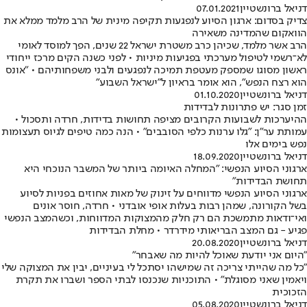
דניאל ברונשטיין
07.01.2021
צדיק בסדום: ארגון הסיוע לנפגעות תקיפה מינית של הרב מלמד ממלא את
הוואקום שהמדינה משאירה
הרב אשר מלמד, שכיהן כרב משטרת ישראל 22 שנים, הפך למוסד לאומי
לא־רשמי לטיפול מערכתי בפגיעות מיניות • לפני כשנה הקים מרכז ייחודי
ראשון מסוגו שמספק מעטפת תמיכה לנפגעים ולבני משפחותיהם • "אונס
הוא רצח הנפש", הוא אומר בראיון ל"ישראל השבוע"
דניאל ברונשטיין
01.10.2020
זמן סגר: יש פתרונות לבדידות
ההיערכות לשבועות הקרובים מציפה תחושות בדידות, חרדה ותסכול •
עמותת ער"ן: "גלו ערנות כלפי הסובבים" • הנה כמה טיפים לגיוס תעצומות
נפש בימים אלו
דניאל ברונשטיין
18.09.2020
ארגוני הסיוע הנפשי: "המחלה האיומה ביותר של המשבר הנוכחי היא
תחושת הבדידות"
ארגוני הסיוע הנפשי מדווחים על זינוק של מאות אחוזים בפניות לסיוע
בשל הקורונה, שמהן רבות בעלות אופי אובדני • חרדה, חוסר אונים
ואי־ודאות מתמשכת הם רק חלק מהמצוקות המדווחות, וכשהמצב הנפשי
פגיע - גם המצב הבריאותי מידרדר • מחלת הבדידות
דניאל ברונשטיין
20.08.2020
"היום אני יודעת שאוכל להיות מה שאבחר"
"כל מה שהייתי צריכה זה שמישהו יסתכל לי בעיניים, יבין את המצוקה שלי
ויאמין שאני מסוגלת" • התוכניות שנכנסו לבתי הספר ושברו את תקרת
הזכוכית
דניאל ברונשטיין
05.08.2020