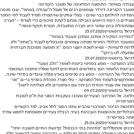
עבודה בשחור: התופעה המדאיגה של משבר הקורונה
משבר הקורונה דירדר עצמאים רבים אל מעגל ה"עבודה בשחור", שבו מנסה
המדינה להילחם כבר שנים • בעלי עסקים שהקפידו תמיד לעבוד לפי הספר
מעידים כי רמת הייאוש הובילה אותם לקחת סיכונים כדי לשרוד • "חברה
שמתנהלת בהון שחור היא חברה מתאבדת, חסרת תוקף מוסרי"
דניאל ברונשטיין
23.07.2020
"המדינה הפקירה אותנו, נסתכן ונעבוד בשחור"
המשבר הכלכלי החריף מפתה עצמאים ומובטלים לעבוד ב"שחור" ולא
לדווח לרשויות • נשיא לשכת יועצי המס: "זו תופעה מסוכנת חברתית
שתעלה לנו ביוקר"
דניאל ברונשטיין
23.07.2020
בלב המצוקה - מסע בסניפי ביטוח לאומי: "הלב נשבר"
הביטוח הלאומי הפך בחודשים האחרונים לחוף שאליו מתנפץ הצונאמי
הכלכלי של הקורונה • מסע בין סניפים בארץ מגלה עובדים בנדודי שינה,
שמתקשים לעמוד מול המצוקה • טלי מצרי, מנהלת בסניף בי-ם: "אני
מוצאת את עצמי חוזרת הביתה עם הסיפורים ולא מצליחה לישון"
דניאל ברונשטיין
09.07.2020
הלאה, אל המרחב: הצעירים שעזבו בעקבות הסגר את ת"א לטובת
הפריפריה
תחושת הניכור האורבני שהביא עימו הסגר לתל אביב, לצד הקשיים
הכלכליים וההוצאות הגבוהות בעיר, הובילו צעירים ומשפחות לחפש עתיד
אחר, בפריפריה
דניאל ברונשטיין
25.06.2020
רבנים ומתפללים: "פתיחת בתי הכנסת? קדושת החיים חשובה יותר"
אף שבתי התפילה נפתחו תחת מגבלות – הקורונה צפויה להשאיר חלק