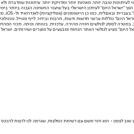
לעיתונות טובה יותר, מאוזנת יותר ומדויקת יותר. עיתונות שמדברת ולא צ
שלום. המהדורה המודפסת הראשונה פורסמה ב-30 ביולי 2007, וב-2010 הפך "ישראל היום" לעיתון הישראלי בעל שי
לחמנוביץ,
ל היום" כוללות ערוצי חדשות ודעות, תרבות ובידור, לייף סטייל, טכנולוגיה
ברית, במטרה לספק לגולשים חוויה מהירה, עדכנית, בטוחה ונוחה. תכני המה
ל היום" מציע לגולשי האתר הנחות ומבצעים על מוצרים ושירותים. ישראל 
ע שוב לצפון • הוא חזר משם עם רשימת המלצות, שגרמה לנו לרצות להכנס ל