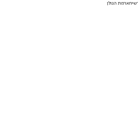
שיחא
רמת הגולן