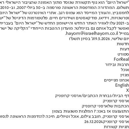
"ישראל היום" הוא גוף תקשורת שנוסד מתוך האמונה שהציבור הישראלי ראוי 
ת
ופרשנויות, וידיאו, פודקאסטים ושידורים חיים. פלטפורמות הדיגיטל של "ישרא
ב-2021 עלו לאוויר האתר החדש והיישומון החדש של "ישראל היום" בע
ואפשר לקבל אותם גם בניוזלטר. מועדון ההטבות הייחודי "הקליקה של ישרא
במייל hayom@israelhayom.co.il.
יום שלישי, 19.5.2026
ג' בסיון תשפ"ו
חדשות
דעות
ספורט
ForReal
תרבות ובידור
אוכל
מגזין
אנחנו מגייסים
English
X
דף הבית
/
נבחרת הכתבים
/
ארסני קרופניק
ארסני קרופניק
הכתבות שלארסני קרופניק
התגעגענו אז באנו: 7 המלצות משגעות בצפון
ארסני קרופניק, חובב צילום, אוכל וטיולים, חיכה להזדמנות הראשונה לנסו
ארסני קרופניק
26.12.2024
תגיות קשורות