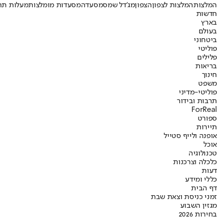
המלצות
המלצות לצפון
הצפון
מג'דל שמס
מסעדה
מסעדות מומלצות
מעלות תר
חדשות
בארץ
בעולם
ביטחוני
פוליטי
פלילים
בריאות
חינוך
משפט
פוליטי-מדיני
תרבות ובידור
ForReal
ספורט
תיירות
אופנה ולייף סטייל
אוכל
טכנולוגיה
כלכלה וצרכנות
דעות
כללי ומידע
דף הבית
זמני כניסת וצאת שבת
מגזין השבוע
בחירות 2026