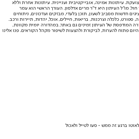
ועקת. עיתונות אמינה, אובייקטיבית ועניינית. עיתונות אחרת וללא
עור החשיפה הגבוה ביותר בימי חול. מו"ל העיתון היא ד"ר מרים אדלסון. העורך הראשי הוא עמר
 והעורך המייסד הוא עמוס רגב. אתרי האינטרנט של "ישראל היום" בעברית ובאנגלית, כמו כן היישומונים (אפליקציות) לאנדרואיד ול-iOS, מציגים חדשות מסביב לשעון, תוכן בלעדי, מבזקים ועדכונים, ניתוחים
, ספורט, כלכלה וצרכנות, בריאות, חיילים, אוכל, יהדות, תיירות ורכב.
דורה המודפסת של העיתון זמינים גם באתר, במהדורה יומית מקוונת,
היום פתוח להערות, לביקורת ולהצעות לשיפור מקהל הקוראים. פנו אלינו
אוטו ברגע זה ממש • סעו לטייל ולאכול