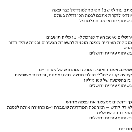
אתם עוד לא שם? הטיסה למונדיאל כבר יצאה
יונדאי לוקחת אתכם לבמה הכי גדולה בעולם
בשיתוף יונדאי מבית כלמוביל
ירושלים 2040: העיר נערכת ל- 1.5 מליון תושבים
מנכ"לית העירייה מציגה תוכנית להשארת הצעירים ובניית עתיד הדור
הבא
בשיתוף עיריית ירושלים
שופינג, אמנות ואוכל: המרכז המתחדש של מזרח י-ם
קפיצה קטנה לחו"ל: טיילת חדשה, מיצגי אמנות, וכיכרות משופצות
בהשקעה של 100 מיליון ₪
בשיתוף עיריית ירושלים
כך ירושלים ממציאה את עצמה מחדש
לא רק קודש – המהפכה המודרנית שעוברת י-ם מחזירה אותה לפסגת
התיירות הישראלית
בשיתוף עיריית ירושלים
מדורים