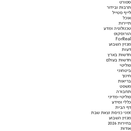
ספורט
תרבות ובידור
לייף סטייל
אוכל
תיירות
טכנולוגיה ומדע
הורוסקופ
ForReal
מגזין השבוע
דעות
חדשות בארץ
חדשות בעולם
פוליטי
ביטחוני
חינוך
בריאות
משפט
תחבורה
פוליטי-מדיני
כללי ומידע
דף הבית
זמני כניסת וצאת שבת
מגזין השבוע
בחירות 2026
אודות