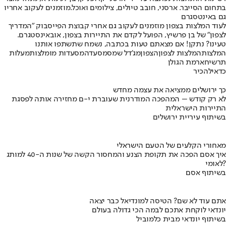
בתחום הסייבר. ארסני, חובב טיולים, צילומים ואוכל.
מוזמנים לעקוב אחריו
גם באינטסגרם
לעוד המלצות בצפון מוזמנים לעקוב גם אחרי קבוצת הפייסבוק "
המדריך
לצפון
" של בן פרשיץ, הפועל לקדם את התיירות בצפון, או
באינסטגרם
.
טעינו? נתקן! אם מצאתם טעות בכתבה, נשמח שתשתפו אותנו
המלצות
המלצות לצפון
הצפון
מג'דל שמס
מסעדה
מסעדות מומלצות
מעלות
תרשיחא
רמת הגולן
כדאי
להכיר
כך ירושלים ממציאה את עצמה מחדש
לא רק קודש – המהפכה המודרנית שעוברת י-ם מחזירה אותה לפסגת
התיירות הישראלית
בשיתוף עיריית ירושלים
מאחורי הקלעים של הטעם הישראלי
איך אסם הפכה את תקופת הצנע והמחסור הקשה של שנות ה-40 למותג
לאומי?
בשיתוף אסם
אתם עוד לא שם? הטיסה למונדיאל כבר יצאה
יונדאי לוקחת אתכם לבמה הכי גדולה בעולם
בשיתוף יונדאי מבית כלמוביל