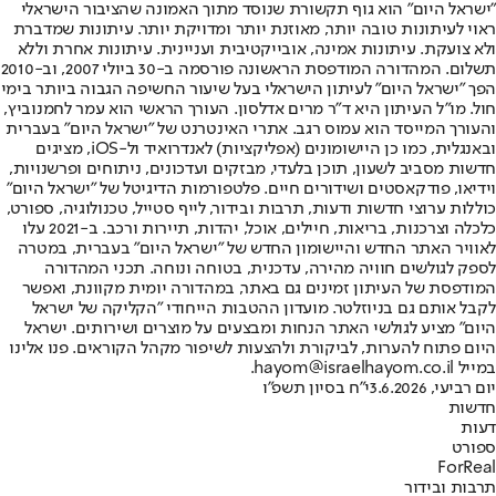
"ישראל היום" הוא גוף תקשורת שנוסד מתוך האמונה שהציבור הישראלי
ראוי לעיתונות טובה יותר, מאוזנת יותר ומדויקת יותר. עיתונות שמדברת
ולא צועקת. עיתונות אמינה, אובייקטיבית ועניינית. עיתונות אחרת וללא
תשלום. המהדורה המודפסת הראשונה פורסמה ב-30 ביולי 2007, וב-2010
הפך "ישראל היום" לעיתון הישראלי בעל שיעור החשיפה הגבוה ביותר בימי
חול. מו"ל העיתון היא ד"ר מרים אדלסון. העורך הראשי הוא עמר לחמנוביץ,
והעורך המייסד הוא עמוס רגב. אתרי האינטרנט של "ישראל היום" בעברית
ובאנגלית, כמו כן היישומונים (אפליקציות) לאנדרואיד ול-iOS, מציגים
חדשות מסביב לשעון, תוכן בלעדי, מבזקים ועדכונים, ניתוחים ופרשנויות,
וידיאו, פודקאסטים ושידורים חיים. פלטפורמות הדיגיטל של "ישראל היום"
כוללות ערוצי חדשות ודעות, תרבות ובידור, לייף סטייל, טכנולוגיה, ספורט,
כלכלה וצרכנות, בריאות, חיילים, אוכל, יהדות, תיירות ורכב. ב-2021 עלו
לאוויר האתר החדש והיישומון החדש של "ישראל היום" בעברית, במטרה
לספק לגולשים חוויה מהירה, עדכנית, בטוחה ונוחה. תכני המהדורה
המודפסת של העיתון זמינים גם באתר, במהדורה יומית מקוונת, ואפשר
לקבל אותם גם בניוזלטר. מועדון ההטבות הייחודי "הקליקה של ישראל
היום" מציע לגולשי האתר הנחות ומבצעים על מוצרים ושירותים. ישראל
היום פתוח להערות, לביקורת ולהצעות לשיפור מקהל הקוראים. פנו אלינו
במייל hayom@israelhayom.co.il.
יום רביעי, 3.6.2026
י"ח בסיון תשפ"ו
חדשות
דעות
ספורט
ForReal
תרבות ובידור