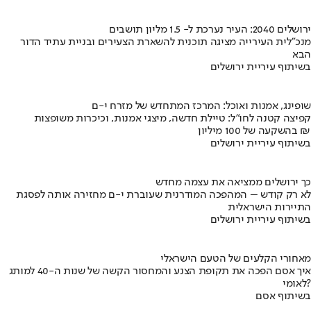
ירושלים 2040: העיר נערכת ל- 1.5 מליון תושבים
מנכ"לית העירייה מציגה תוכנית להשארת הצעירים ובניית עתיד הדור
הבא
בשיתוף עיריית ירושלים
שופינג, אמנות ואוכל: המרכז המתחדש של מזרח י-ם
קפיצה קטנה לחו"ל: טיילת חדשה, מיצגי אמנות, וכיכרות משופצות
בהשקעה של 100 מיליון ₪
בשיתוף עיריית ירושלים
כך ירושלים ממציאה את עצמה מחדש
לא רק קודש – המהפכה המודרנית שעוברת י-ם מחזירה אותה לפסגת
התיירות הישראלית
בשיתוף עיריית ירושלים
מאחורי הקלעים של הטעם הישראלי
איך אסם הפכה את תקופת הצנע והמחסור הקשה של שנות ה-40 למותג
לאומי?
בשיתוף אסם