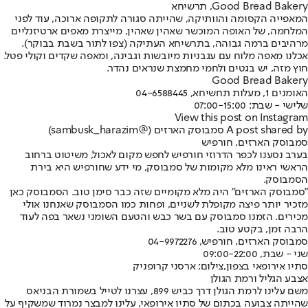
Good Bread Bakery, תרשיחא
המאפייה הקסומה והוותיקה, שהייתה סגורה לתקופה ארוכה, עוד לפני
המלחמה, של האופה המוכשר שאהין שאהין, מייצרת מאפים ארטיזנליים
מרהיבים ברמה גבוהה, בתרשיחא העתיקה (צפו לתור בשבת בבוקר).
אכלנו מאפה מלוח עם עגבניות מיובשות וגבינה, ומאפה שקדים וקולי פטל.
חוץ מזה, יש בגטים ולחמי מחמצת שנראים נהדר.
Good Bread Bakery
האומנים 1, מעלות תחשיחא, 04-6588445
שלישי - שבת: 07:00-15:00
View this post on Instagram
A post shared by סמבוסק הארזים (@sambusk_harazim)
סמבוסק הארזים, חורפיש
בערב נסענו לכפר הדרוזי חורפיש לחפש מקום לאכול, משיטוט ברחוב
הראשי ראינו מלא מקומות של סמבוסק, מי ידע שחורפיש היא בירת
הסמבוסק.
"סמבוסק הארזים" היה מלא מקומיים שזה כבר סימן טוב. הסמבוסק כאן
מזכיר יותר פיצה מקופלת לשניים, ופחות כמו הסמבוסק שאנחנו אולי
מכירים. הזמנו סמבוסק עם בשר כבש והטעם השומני נשאר בפה לעוד
הרבה זמן, בקטע טוב.
סמבוסק הארזים, חורפיש, 04-9972276
שני - שבת, 09:00-22:00
סתיו אירופאי בצפון,צילום: ארסני קרופניק
אצבע הגליל ורמת הגולן
משם עלינו לרמת הגולן דרך כביש 899, עצרנו לטייל בשמורת הבניאס
שהייתה צבועה בכתום של סתיו אירופאי, עלינו למבצר נמרוד שמשקיף על