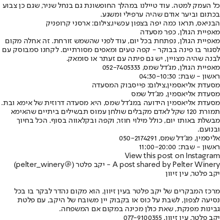
כל העמק למטה. עוד טיילנו במהלך החופשונת גם בנחל שניר, שגם כן צבוע
בכתום וביער אודם שהיה ערפילי ומשגע.
הבניאס, תראו כמה יפה בצפון עכשיו,צילום: ארסני קרופניק
מאפיית הגולן, כפר מסעדה
מאפיית הגולן, נפתחת בכל יום, עוד לפני שהשמש זורחת. זה אחלה מקום
לסגור בו פינה בבוקר - קפה טעים ומאפים מסורתיים. לקחנו סמבוסק עם
לבנה שהיה מצויין, יש גם פיתה עם זעתר או סומאק.
מאפיית הגולן, מג'דל שמס, 052-7405333
ראשון - שבת: 04:30-10:30
מסעדת אליאסמין,צילום: פייסבוק המסעדה
מסעדת אליאסמין, מג'דל שמס
מסעדת אליאסמין הידועה במג'דל שמס, היא מסעדה דרוזית של אימא ובת.
תמורת 120 שקל לאדם מקבלים שולחן עמוס תבשילים ביתיים שהאימא
מבשלת באותו יום, כולל מילוי חוזר, וקפה ובקלאווה בסוף. הכל בחיוך
ובנועם.
אליסמין, מג'דל שמס, 050-2174291
ראשון - שבת: 11:00-20:00
View this post on Instagram
A post shared by Pelter Winery - יקב פלטר (@pelter_winery)
יקב פלטר, עין זיוון
מרכז המבקרים של יקב פלטר בעין זיוון, הוא מקום נהדר לבקר בו בכל
נסיעה לצפון, לשבת על כוס או בקבוק יין משובח של היקב, עם פלטת
גבינות מפנקת, שאת כולן מכינה במקום אם המשפחה.
יקב פלטר, עין זיוון, 077-9100355