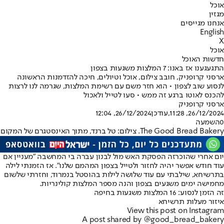
אוכל
מגזין
אנחנו מגייסים
English
X
אוכל
חדשות האוכל
התגעגענו אז באנו: 7 המלצות משגעות בצפון
ארסני קרופניק, חובב צילום, אוכל וטיולים, חיכה להזדמנות הראשונה
לנסוע שוב לצפון • הוא חזר משם עם רשימת המלצות, שגרמה לנו לרצות
להכנס לאוטו ברגע זה ממש • סעו לטייל ולאכול
ארסני קרופניק
26/12/2024, 11:28
,עודכן
26/12/2024, 12:04
0
השמעה
The Good Bread Bakery. צילום: טל ברנד, מתוך האינסטגרם של המקום
יום אחרי שהוכרזה הפסקת האש מול לבנון עברה בי המחשבה "מעניין אם
עוד חודש אפשר יהיה לחזור ולטייל בצפון המהמם שלנו". אז הזמנתי לילה
בתרשיחא, שילבתי עם עוד שלושה לילות בהוסטל בנמרוד, וחזרתי שלשום
מחמישה ימים משגעים בצפון והנה מספר המלצות קולינריות.
זה הזמן לנסוע: 16 המלצות משגעות בחיפה
איזור מעלות תרשיחא
View this post on Instagram
A post shared by @good_bread_bakery