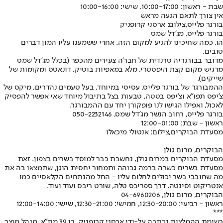
שבת - ראשון: 10:00-17:00, שישי: 10:00-16:00
אין צורך לתאם הגעה מראש
בורגר פלייס,צילום: ארסני קרופניק
בורגר פלייס, מג'דל שמס
הו, כמה שחיכינו להגיע למקום הזה. אחרי ששמענו עליו המון דברים
טובים.
מדובר בבורגריה טרנדית של חבר'ה צעירים מהכפר (בכלל מג'דל שמס
מרגיש מקום קצת היפסטרי, מלא במאפיות בוטיק, דונאטס ומקומות של
שייקים).
ההמבורגר של בורגר פלייס, עסיסי במיוחד, בעל טעמים נהדרים, מיקס של
צ'יפס תפו"א וצ'יפס בטטה, טבעות בצל בתיבול מיוחד שאי אפשר להפסיק
לאכול, ואפילו הגישו לנו פופקורן יחד עם ההמבורגר.
בורגר פלייס, רחוב הנשר מג'דל שמס, 050-2232146
ראשון - שבת: 12:00-01:00
מסעדת הבוקרים,צילום: אנטולי מיכאלו
הבוקרים, מרום גולן
מסעדת הבוקרים במרום גולן, נחשבת כבר למוסד בשרים בצפון. זאת
מסעדת בשרים כשרה ברמה גבוהה ותמחור יחסית הוגן, שתמצאו בה את
מה שחובבי בשר יכולים לחלום עליו - החל מהנתחים הקלאסיים כמו
אנטריקוט וסינטה, דרך ספריבס טלה, שורט ריבס ועוד ועוד.
הבוקרים, מרום גולן, 04-6960206
ראשון - רביעי: 12:30-20:00, חמישי: 12:30-21:00, שישי: 12:00-14:00
***
רשימת ההמלצות נכתבה על-ידי ארסני קרופניק, בן 39 מת"א, מנהל מוצר