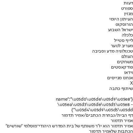
דעות
ספורט
מגזין
העיתון היומי
הורוסקופ
ישראל השבוע
כלכלה
לייף סטייל
מעריב לנוער
טכנולוגיה מדע וסביבה
העולם
משחקים
פודקאסטים
וידאו
אנחנו מגייסים
X
שיתוף כתבה
{"name":"\u05d0\u05de\u05d9\u05e8
\u05ea\u05d3\u05de\u05d5\u05e8 -
\u05d4\u05d9\u05d5\u05dd"}
דף הבית
/
נבחרת הכתבים
/
אמיר תדמור
אמיר תדמור
אמיר תדמור הוא יו"ר משותף של בית המדרש היהודי־מוסלמי "שורשים"
הכתבות שלאמיר תדמור