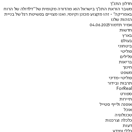
חדלון התנ"ך
משבר הוראת התנ"ך בישראל הוא מהדורה מקומית של "דלדולה של הרוח
באמריקה" • זהו מקצוע מכונן וקיומי, ואנו מצויים בפשיטת רגל של בניית
הזהות שלנו
אמיר תדמור
04.06.2023
חדשות
בארץ
בעולם
ביטחוני
פוליטי
פלילים
בריאות
חינוך
משפט
פוליטי-מדיני
תרבות ובידור
ForReal
ספורט
תיירות
אופנה ולייף סטייל
אוכל
טכנולוגיה
כלכלה וצרכנות
דעות
כללי ומידע