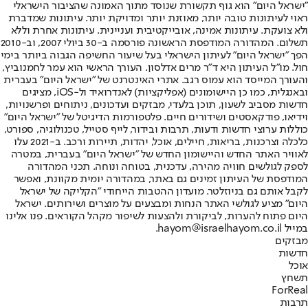
"ישראל היום" הוא גוף תקשורת שנוסד מתוך האמונה שהציבור הישראלי
ראוי לעיתונות טובה יותר, מאוזנת יותר ומדויקת יותר. עיתונות שמדברת
ולא צועקת. עיתונות אמינה, אובייקטיבית ועניינית. עיתונות אחרת וללא
תשלום. המהדורה המודפסת הראשונה פורסמה ב-30 ביולי 2007, וב-2010
הפך "ישראל היום" לעיתון הישראלי בעל שיעור החשיפה הגבוה ביותר בימי
חול. מו"ל העיתון היא ד"ר מרים אדלסון. העורך הראשי הוא עמר לחמנוביץ,
והעורך המייסד הוא עמוס רגב. אתרי האינטרנט של "ישראל היום" בעברית
ובאנגלית, כמו כן היישומונים (אפליקציות) לאנדרואיד ול-iOS, מציגים
חדשות מסביב לשעון, תוכן בלעדי, מבזקים ועדכונים, ניתוחים ופרשנויות,
וידיאו, פודקאסטים ושידורים חיים. פלטפורמות הדיגיטל של "ישראל היום"
כוללות ערוצי חדשות ודעות, תרבות ובידור, לייף סטייל, טכנולוגיה, ספורט,
כלכלה וצרכנות, בריאות, חיילים, אוכל, יהדות, תיירות ורכב. ב-2021 עלו
לאוויר האתר החדש והיישומון החדש של "ישראל היום" בעברית, במטרה
לספק לגולשים חוויה מהירה, עדכנית, בטוחה ונוחה. תכני המהדורה
המודפסת של העיתון זמינים גם באתר, במהדורה יומית מקוונת, ואפשר
לקבל אותם גם בניוזלטר. מועדון ההטבות הייחודי "הקליקה של ישראל
היום" מציע לגולשי האתר הנחות ומבצעים על מוצרים ושירותים. ישראל
היום פתוח להערות, לביקורת ולהצעות לשיפור מקהל הקוראים. פנו אלינו
במייל hayom@israelhayom.co.il.
מבזקים
חדשות
אוכל
תשחץ
ForReal
תרבות