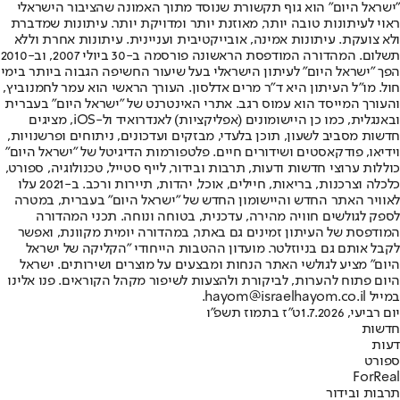
"ישראל היום" הוא גוף תקשורת שנוסד מתוך האמונה שהציבור הישראלי
ראוי לעיתונות טובה יותר, מאוזנת יותר ומדויקת יותר. עיתונות שמדברת
ולא צועקת. עיתונות אמינה, אובייקטיבית ועניינית. עיתונות אחרת וללא
תשלום. המהדורה המודפסת הראשונה פורסמה ב-30 ביולי 2007, וב-2010
הפך "ישראל היום" לעיתון הישראלי בעל שיעור החשיפה הגבוה ביותר בימי
חול. מו"ל העיתון היא ד"ר מרים אדלסון. העורך הראשי הוא עמר לחמנוביץ,
והעורך המייסד הוא עמוס רגב. אתרי האינטרנט של "ישראל היום" בעברית
ובאנגלית, כמו כן היישומונים (אפליקציות) לאנדרואיד ול-iOS, מציגים
חדשות מסביב לשעון, תוכן בלעדי, מבזקים ועדכונים, ניתוחים ופרשנויות,
וידיאו, פודקאסטים ושידורים חיים. פלטפורמות הדיגיטל של "ישראל היום"
כוללות ערוצי חדשות ודעות, תרבות ובידור, לייף סטייל, טכנולוגיה, ספורט,
כלכלה וצרכנות, בריאות, חיילים, אוכל, יהדות, תיירות ורכב. ב-2021 עלו
לאוויר האתר החדש והיישומון החדש של "ישראל היום" בעברית, במטרה
לספק לגולשים חוויה מהירה, עדכנית, בטוחה ונוחה. תכני המהדורה
המודפסת של העיתון זמינים גם באתר, במהדורה יומית מקוונת, ואפשר
לקבל אותם גם בניוזלטר. מועדון ההטבות הייחודי "הקליקה של ישראל
היום" מציע לגולשי האתר הנחות ומבצעים על מוצרים ושירותים. ישראל
היום פתוח להערות, לביקורת ולהצעות לשיפור מקהל הקוראים. פנו אלינו
במייל hayom@israelhayom.co.il.
יום רביעי, 1.7.2026
ט"ז בתמוז תשפ"ו
חדשות
דעות
ספורט
ForReal
תרבות ובידור