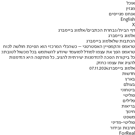
אוכל
מגזין
אנחנו מגייסים
English
X
דף הבית
/
נבחרת הכתבים
/
אלמוג בייסברג
אלמוג בייסברג
הכתבות שלאלמוג בייסברג
טראמפ והקמפיין האסטרטגי – כשהכלי המרכזי הוא הפיכת חולשה לכוח
טראמפ הפך את עצמו למודל למועמד שיודע להשתמש בכל מכשול לטובתו:
כל ביקורת הפכה להזדמנות יצירתית להגיב, כל מתקפה היא הזדמנות
להציג את עצמו כחזק
אלמוג בייסברג
07.11.2024
חדשות
בארץ
בעולם
ביטחוני
פוליטי
פלילים
בריאות
חינוך
משפט
פוליטי-מדיני
תרבות ובידור
ForReal