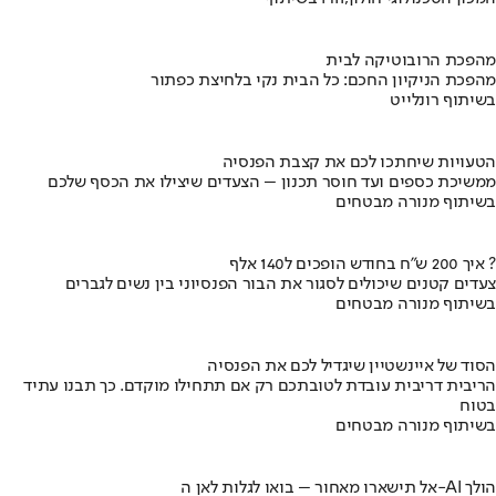
מהפכת הרובוטיקה לבית
מהפכת הניקיון החכם: כל הבית נקי בלחיצת כפתור
בשיתוף רונלייט
הטעויות שיחתכו לכם את קצבת הפנסיה
ממשיכת כספים ועד חוסר תכנון – הצעדים שיצילו את הכסף שלכם
בשיתוף מנורה מבטחים
איך 200 ש"ח בחודש הופכים ל140 אלף ?
צעדים קטנים שיכולים לסגור את הבור הפנסיוני בין נשים לגברים
בשיתוף מנורה מבטחים
הסוד של איינשטיין שיגדיל לכם את הפנסיה
הריבית דריבית עובדת לטובתכם רק אם תתחילו מוקדם. כך תבנו עתיד
בטוח
בשיתוף מנורה מבטחים
אל תישארו מאחור – בואו לגלות לאן ה-AI הולך