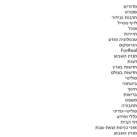
מדורים
ספורט
תרבות ובידור
לייף סטייל
אוכל
תיירות
טכנולוגיה ומדע
הורוסקופ
ForReal
מגזין השבוע
דעות
חדשות בארץ
חדשות בעולם
פוליטי
ביטחוני
חינוך
בריאות
משפט
תחבורה
פוליטי-מדיני
כללי ומידע
דף הבית
זמני כניסת וצאת שבת
מגזין השבוע