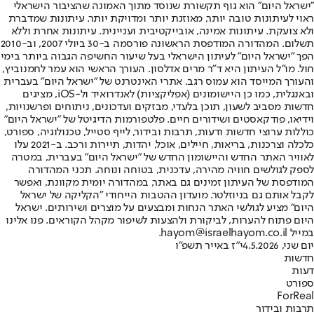
"ישראל היום" הוא גוף תקשורת שנוסד מתוך האמונה שהציבור הישראלי
ראוי לעיתונות טובה יותר, מאוזנת יותר ומדויקת יותר. עיתונות שמדברת
ולא צועקת. עיתונות אמינה, אובייקטיבית ועניינית. עיתונות אחרת וללא
תשלום. המהדורה המודפסת הראשונה פורסמה ב-30 ביולי 2007, וב-2010
הפך "ישראל היום" לעיתון הישראלי בעל שיעור החשיפה הגבוה ביותר בימי
חול. מו"ל העיתון היא ד"ר מרים אדלסון. העורך הראשי הוא עמר לחמנוביץ,
והעורך המייסד הוא עמוס רגב. אתרי האינטרנט של "ישראל היום" בעברית
ובאנגלית, כמו כן היישומונים (אפליקציות) לאנדרואיד ול-iOS, מציגים
חדשות מסביב לשעון, תוכן בלעדי, מבזקים ועדכונים, ניתוחים ופרשנויות,
וידיאו, פודקאסטים ושידורים חיים. פלטפורמות הדיגיטל של "ישראל היום"
כוללות ערוצי חדשות ודעות, תרבות ובידור, לייף סטייל, טכנולוגיה, ספורט,
כלכלה וצרכנות, בריאות, חיילים, אוכל, יהדות, תיירות ורכב. ב-2021 עלו
לאוויר האתר החדש והיישומון החדש של "ישראל היום" בעברית, במטרה
לספק לגולשים חוויה מהירה, עדכנית, בטוחה ונוחה. תכני המהדורה
המודפסת של העיתון זמינים גם באתר, במהדורה יומית מקוונת, ואפשר
לקבל אותם גם בניוזלטר. מועדון ההטבות הייחודי "הקליקה של ישראל
היום" מציע לגולשי האתר הנחות ומבצעים על מוצרים ושירותים. ישראל
היום פתוח להערות, לביקורת ולהצעות לשיפור מקהל הקוראים. פנו אלינו
במייל hayom@israelhayom.co.il.
יום שני, 4.5.2026
י"ז באייר תשפ"ו
חדשות
דעות
ספורט
ForReal
תרבות ובידור