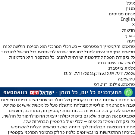
אוכל
מגזין
אנחנו מגייסים
English
X
חדשות
בארץ
דעה
טראמפ והקמפיין האסטרטגי – כשהכלי המרכזי הוא הפיכת חולשה לכוח
טראמפ הפך את עצמו למודל למועמד שיודע להשתמש בכל מכשול לטובתו:
כל ביקורת הפכה להזדמנות יצירתית להגיב, כל מתקפה היא הזדמנות
להציג את עצמו כחזק
אלמוג בייסברג
7/11/2024, 12:59
,עודכן
7/11/2024, 13:01
0
השמעה
טראמפ. צילום: רויטרס
הבחירות בארצות הברית והקמפיין של דונלד טראמפ הציגו בפנינו מציאות
שבה אסטרטגיה פוליטית מוצלחת מתעלה מעל כל מכשול אישי או פוליטי.
טראמפ לא רק זכה בבחירות בזכות צוות קמפיין חד, מתוחכם, ויועצים
שמבינים את הציבור, אלא גם בזכות יכולתו יוצאת הדופן להפוך כל חולשה,
כל ביקורת ואפילו כל איום – לכלי יעיל בקמפיין הבחירות שלו.
אחת הדוגמאות הבולטות לכך הייתה כאשר טראמפ הצליח להשתמש
בניסיון ההתנקשות בו ובאיומים כלפיו כחלק מהמסר המרכזי בקמפיין