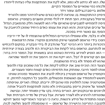
שלו. הוא לא נרתע ולא נסוג, אלא לקח את המתקפות עליו כעדות לייחודו
ולכוחו כמי שמאיים על הממסד הקיים.
אלמוג בייסברג,צילום: עומר וידר
ניסיון ההתנקשות בו, שנראה לרבים כגורם שיש להיזהר ממנו ולהוריד
פרופיל בעקבותיו, הפך תחת ידו לכלי מחזק ומעצים בקמפיין. טראמפ
ניסה להמחיש למצביעים שהאיום עליו הוא למעשה חלק מהמאבק הגדול
על ערכים ועקרונות, והוא הציג את עצמו כאדם היחיד שמוכן להיאבק עד
הסוף, גם כאשר חייו בסכנה.
ולא זו בלבד, אלא שאפילו הכינויים המזלזלים שהוצמדו לו על ידי יריביו
הפכו בידי טראמפ לאמצעי שיווק מתוחכם ומקורי. אחת הדוגמאות
הזכורות ביותר היא הכינוי ‘זבל’ שהודבק לו בידי מבקריו. במקום להכחיש
או להתרעם, טראמפ בחר לקחת את הביקורת הזו ולהגיב בצורה יצירתית
– הוא הופיע לאירוע בחירות כשהוא נוהג במשאית זבל. המסר היה ברור:
אם הם קוראים לו ‘זבל’, הוא ייקח את זה ויהפוך את זה למסר שמראה
שהוא לא מפחד ולא בורח מהשמצות.
הצעד הזה הוכיח שוב את יכולתו לקחת את כל מה שמכוון נגדו ולהפוך
אותו למסר חיובי, שמחזק את תדמיתו כאדם קשוח וחסר מעצורים.
הקמפיין של טראמפ מצטיין ביכולת להציג את המועמד כמנהיג שאינו
חושש להתמודד עם האשמות ומכשולים, ולהפוך כל התקפה לחיזוק. זו
אסטרטגיה שונה לחלוטין מזו שהובילה יריבתו, קמלה האריס, שניסתה
לשמור על איפוק וריסון בתגובותיה ולא נתנה למתקפות להוביל אותה
לכיוונים פרובוקטיביים. האריס בחרה בקו עדין ומאחד יותר, ובגישה
שמטרתה להרגיע ולא לעורר סערות. אבל בעידן של מדיה חברתית ושל
הצפה מתמדת של מידע ורגשות, נראה כי הציבור האמריקאי נמשך דווקא
לתגובה החריפה והישירה של טראמפ – זו שמסוגלת להפוך חולשה לכוח,