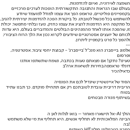
השמצה לאירוניה, ואיום להזדמנות.
בעולם שבו הנראות והתגובה התקשורתית הופכות לערכים מרכזיים
בקמפיינים פוליטיים, טראמפ הפך את עצמו למודל למועמד שיודע
להשתמש בכל מכשול לטובתו. כל ביקורת הפכה להזדמנות יצירתית להגיב,
כל מתקפה היא הזדמנות להציג את עצמו כחזק, נועז ובלתי מתפשר. יכולת
זו, שהפכה אותו לאחד מהמנהיגים הבולטים והמדוברים בעולם, היא עדות
לכוחם של יועצים אסטרטגיים שיודעים לקרוא נכון את הלך הרוח הציבורי,
ולהפוך כל פרט בקמפיין ליתרון.
--
אלמוג בייסברג הוא מנכ״ל ׳בייסברג׳ - קבוצת יחסי ציבור, אסטרטגיה,
ופרסום
טעינו? נתקן! אם מצאתם טעות בכתבה, נשמח שתשתפו אותנו
דונלד טראמפ
הבחירות לנשיאות ארה''ב
כדאי
להכיר
הסוד של איינשטיין שיגדיל לכם את הפנסיה
הריבית דריבית עובדת לטובתכם רק אם תתחילו מוקדם. כך תבנו עתיד
בטוח
בשיתוף מנורה מבטחים
אל תישארו מאחור – בואו לגלות לאן ה-AI הולך
הבינה המלאכותית לא תחליף אנשים, היא תחליף את מי שלא משתמש
בה!
בשיתוף HIT,המכון הטכנולוגי חולון