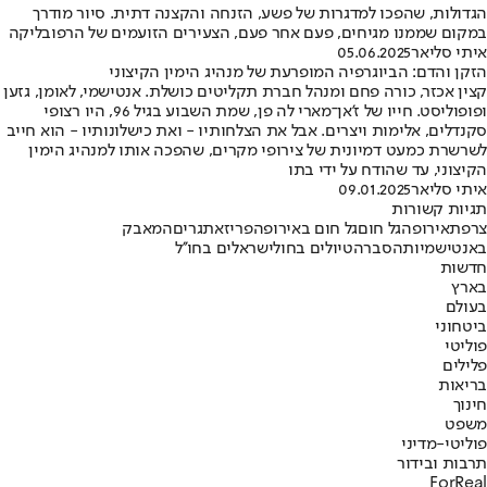
הגדולות, שהפכו למדגרות של פשע, הזנחה והקצנה דתית. סיור מודרך
במקום שממנו מגיחים, פעם אחר פעם, הצעירים הזועמים של הרפובליקה
איתי סליאר
05.06.2025
הזקן והדם: הביוגרפיה המופרעת של מנהיג הימין הקיצוני
קצין אכזר, כורה פחם ומנהל חברת תקליטים כושלת. אנטישמי, לאומן, גזען
ופופוליסט. חייו של ז'אן־מארי לה פן, שמת השבוע בגיל 96, היו רצופי
סקנדלים, אלימות ויצרים. אבל את הצלחותיו - ואת כישלונותיו - הוא חייב
לשרשרת כמעט דמיונית של צירופי מקרים, שהפכה אותו למנהיג הימין
הקיצוני, עד שהודח על ידי בתו
איתי סליאר
09.01.2025
תגיות קשורות
צרפת
אירופה
גל חום
גל חום באירופה
פריז
אתגרים
המאבק
באנטישמיות
הסברה
טיולים בחול
ישראלים בחו''ל
חדשות
בארץ
בעולם
ביטחוני
פוליטי
פלילים
בריאות
חינוך
משפט
פוליטי-מדיני
תרבות ובידור
ForReal