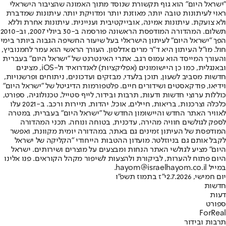
"ישראל היום" הוא גוף תקשורת שנוסד מתוך האמונה שהציבור הישראלי
ראוי לעיתונות טובה יותר, מאוזנת יותר ומדויקת יותר. עיתונות שמדברת
ולא צועקת. עיתונות אמינה, אובייקטיבית ועניינית. עיתונות אחרת וללא
תשלום. המהדורה המודפסת הראשונה פורסמה ב-30 ביולי 2007, וב-2010
הפך "ישראל היום" לעיתון הישראלי בעל שיעור החשיפה הגבוה ביותר בימי
חול. מו"ל העיתון היא ד"ר מרים אדלסון. העורך הראשי הוא עמר לחמנוביץ,
והעורך המייסד הוא עמוס רגב. אתרי האינטרנט של "ישראל היום" בעברית
ובאנגלית, כמו כן היישומונים (אפליקציות) לאנדרואיד ול-iOS, מציגים
חדשות מסביב לשעון, תוכן בלעדי, מבזקים ועדכונים, ניתוחים ופרשנויות,
וידיאו, פודקאסטים ושידורים חיים. פלטפורמות הדיגיטל של "ישראל היום"
כוללות ערוצי חדשות ודעות, תרבות ובידור, לייף סטייל, טכנולוגיה, ספורט,
כלכלה וצרכנות, בריאות, חיילים, אוכל, יהדות, תיירות ורכב. ב-2021 עלו
לאוויר האתר החדש והיישומון החדש של "ישראל היום" בעברית, במטרה
לספק לגולשים חוויה מהירה, עדכנית, בטוחה ונוחה. תכני המהדורה
המודפסת של העיתון זמינים גם באתר, במהדורה יומית מקוונת, ואפשר
לקבל אותם גם בניוזלטר. מועדון ההטבות הייחודי "הקליקה של ישראל
היום" מציע לגולשי האתר הנחות ומבצעים על מוצרים ושירותים. ישראל
היום פתוח להערות, לביקורת ולהצעות לשיפור מקהל הקוראים. פנו אלינו
במייל hayom@israelhayom.co.il.
יום חמישי, 2.7.2026
י"ז בתמוז תשפ"ו
חדשות
דעות
ספורט
ForReal
תרבות ובידור