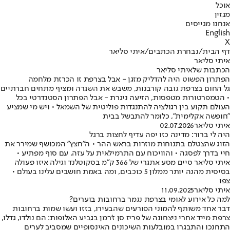
אוכל
מגזין
אנחנו מגייסים
English
X
דף הבית
/
נבחרת הכתבים
/
איתי סליאר
איתי סליאר
הכתבות שלאיתי סליאר
הפתרון הפשוט היה להדליק מזגן - אבל בצרפת זו הכרזת מלחמה
גל החום בצרפת גובה קורבנות, משבש את השגרה ומציף מתחים חברתיים
• הטמפרטורות מטפסות, הזיעה ניגרת - אבל הפתרון הסטנדרטי בכל
העולם תקוע בין רגולציה להתנגדות פוליטית של השמאל • ויש מי שמציע
"חופשה אקלימית", כלומר להתבשל בבית
איתי סליאר
02.07.2026
היה לי ברור: מדינה כזו יפה עדיף לחצות ברגל
הזוג שהצטלם בתנוחות מוזרות בראש ההר • ה"חצץ" המכושף שמירר את
חיי בדרך לפסגה • והוויכוח עם התרמילאית על עזה, עם סוף מפתיע •
איתי סליאר סיים מסע אתגרי של 366 ק"מ בסקוטלנד וגילה איזו פעולה
בסיסית מהנה יותר ממלון 5 כוכבים, ומה באמת חושבים עלינו בעולם •
צפו
איתי סליאר
11.09.2025
למה כל אירוע לאומי בצרפת נגמר ברחובות בוערים?
דבר אחד משותף להמוני הפורעים שהבעירו, בזזו ועשו שמות ברחובות
צרפת מייד אחרי ניצחונה של פריז סן ז'רמן בגביע האלופות: הם נולדו, גדלו,
התחנכו והתבגרו במובלעות השיכונים האינסופיים שמסביב לערים