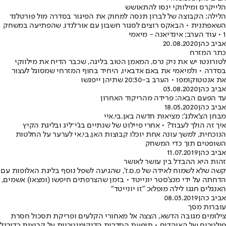
הלייקרס ומילווקי ינסו להתאושש
הלילה: הקבוצה של לברון תנסה למחוק את הפיגור בסדרה מול פורטלנד
השאפתנית • הבאקס רוצים לסגור חשבון עם אורלנדו, שהפתיעה במשחק
1 • עוד הערב: אינדיאנה - מיאמי
אביב כהן
20.08.2020
כתר המזרח
לטורונטו יש את ניק נרס, המאמן הטוב בליגה, שכבר הדיח את מילווקי
בסדרה • ולמיאמי את באם אדבאיו, היחיד בחוף המזרחי שמסוגל לעצור
את אנטטוקומפו • הערב ב-20:30 שתיהן ייפגשו
אביב כהן
03.08.2020
עד הפעם הבאה: פרידה מהריקוד האחרון
אביב כהן
18.05.2020
מבחן הצ'אלנג': מציאות חדשה באן.בי.איי
איך זה הולך לעבוד? • אחרי פיילוט של שנתיים בג'י־ליג ובליגת הקיץ
הנוכחית, למשך עונה אחת יוכלו קבוצות האן.בי.אי לערער על החלטות
השופטים תוך כדי המשחק
אביב כהן
11.07.2019
זהות היא ההבדל בין עושר לאושר
קשה שלא לשמוח לאידה של פ.ס.ז', שהגיעה לשפל נוסף בליגת האלופות עם
הדחתה על ידי מנצ'סטר יונייטד • בזמן שהצרפתים חיפשו (ומצאו) אשמים,
האנגלים חגגו לילה מופלא: "זו יונייטד"
אביב כהן
08.03.2019
עוברות מסך
צילומים מגובה הדשא, הצצה אל מאחורי הקלעים ופריקת תסכול חסרת
פילטרים של האוהדים • תופעת הסדרות הדוקומנטריות על קבוצות כדורגל