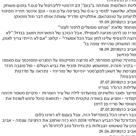
וזו רק ההתחלה
ליגת האלופות נפתחה ב"בום": 2:3 דרמטי לליברפול על פ.ס.ז' בתום משחק
נפלא, שלושער למסי ב-0:4 של בארסה על פ.ס.וו • וגם: אינטר חזרה מפיגור
לניצחון על טוטנהאם, אתלטיקו מדריד עשתה אותו דבר מול מונאקו
אביב כהן
19.09.2018
מוחמד סלאח: "אנחנו מסוגלים לחזור לגמר"
פריז סן ז'רמן מגיעה לאנפילד, אבל הכוכב של המארחת חושב בגדול: "לא
רוצה להוסיף עלינו לחץ אבל הכל אפשרי" • קלופ: "אם לא הייתי צריך לאמן,
זה המשחק שהייתי צופה בו"
אביב כהן
18.09.2018
פול פוזישן
בחורף: שחקן ממורמר, לא מרוצה ממיקומו על המגרש ומסוכסך עם מאמנו
• בקיץ: מנהיג, ממושמע טקטית ומניף את גביע העולם • פול פוגבה חוזר
מצרפת של דשאן למנצ'סטר יונייטד של מוריניו • נתראה על מדרגות
הרבנות?
אביב כהן
27.07.2018
עלילות הרס"ר בפריז
מייצר מאגר מלשינים במועדוני לילה של עיר האורות • מקיים משטר תזונה
קפדני • ומגיע עם בשורה טקטית חדשה • תומאס טוכל נחוש לשנות את
האופי של פריז סן ז'רמן
אביב כהן
27.07.2018
כבר ראינו הכל במונדיאל הזה, אבל בעצם לא ראינו כלום
הכדורגל של הגביע העולמי 2018 הוא כזה שחוגג את החגיגה עצמה • אביב
כהן על טשטוש הגבולות בין כדורגל טוב לכדורגל רע
אביב כהן
29.06.2018