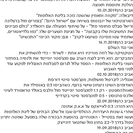
הולכת ותופסת תאוצה
אביב כהן
10.01.2019
דיבאלה: "מקווה ומאמין שהשנה נזכה בליגת האלופות"
הארגנטינאי של יובנטוס בשיחה עם "ישראל היום": "בגמרים מול ברצלונה
וריאל סבלנו מחוסר מזל" • על שיתוף הפעולה עם רונאלדו: "כולם מבינים
את החשיבות שלו בקבוצה" • על חגיגת השערים שלו: "כמו גלדיאטורים,
שתמיד עטו מסיכה כשיצאו לקרב" • וגם: מקור הכינוי "התכשיט"
אביב כהן
16.11.2018
אני נגד העולם
הטקטיקה של ז'וזה מוריניו היא אחת - לשרוד • כדי להשתיק את
המבקרים, הוא חייב לנצח הערב עם מנצ'סטר יונייטד את ולנסיה במחזור
השני בליגת האלופות • הפסד עלול לגרום לסבלנות האנגלית לפקוע עוד
לפני סוף השבוע
אביב כהן
02.10.2018
אנגליה: ליברפול מושלמת, מנצ'סטר סיטי דורסת
האדומים השיגו ניצחון שישי ברצף, כשהביסו 0:3 באנפילד את
סאות'המפטון • רק 1:1 למנצ'סטר יונייטד מול וולבס באולד טראפורד לעיני
אלכס פרגוסון • 0:5 למנצ'סטר סיטי בקרדיף
אביב כהן
22.09.2018
היא חזרה: 0:3 לאייאקס על א.א.ק אתונה
אחרי 4 שנות היעדרות, ההולנדים שבו אל שלב הבתים של ליגת האלופות
ועשו זאת בסטייל • הופנהיים, בהופעת הבכורה שלה במפעל, שמטה יתרון
כפול בדרך ל-2:2 בחוץ מול שחטאר דונייצק
אביב כהן
19.09.2018