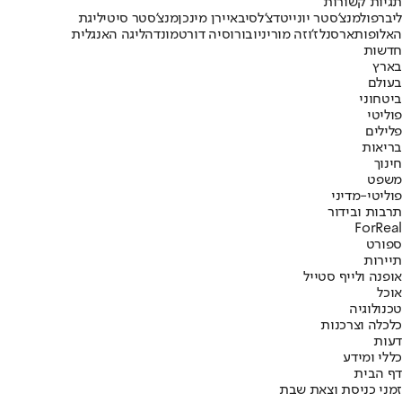
תגיות קשורות
ליברפול
מנצ'סטר יונייטד
צ'לסי
באיירן מינכן
מנצ'סטר סיטי
ליגת
האלופות
ארסנל
ז'וזה מוריניו
בורוסיה דורטמונד
הליגה האנגלית
חדשות
בארץ
בעולם
ביטחוני
פוליטי
פלילים
בריאות
חינוך
משפט
פוליטי-מדיני
תרבות ובידור
ForReal
ספורט
תיירות
אופנה ולייף סטייל
אוכל
טכנולוגיה
כלכלה וצרכנות
דעות
כללי ומידע
דף הבית
זמני כניסת וצאת שבת