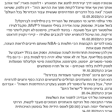
אנטוניו מצאו דרך יצירתית לחגוג את המאורע • דז'ונטה מארי: "אני אוהב
אותך ואין אף אחד שיוכל לקחת ממך את ההישג הזה" • דון נלסון, ששיאו
נשבר: "גאה בכל הדברים המדהימים שעשית עבור הכדורסל בכל העולם"
אביב כהן
12.03.2022
סדר עולמי חדש: מי המנצחת של הטרייד בין פילדלפיה לברוקלין?
ג'ואל אמביד, שמספק עונה אדירה בפילי ומועמד ל־MVP, מקבל לצידו
אולסטאר זקן אבל משובח • בניגוד להארדן, סימונס לא זקוק ליותר מדי
זריקות, מה שיכול להחמיא יותר לכוכבים שלצידו - קיירי וקווין דוראנט
אביב כהן
10.02.2022
באנו להרים: הקבוצות הכי חלשות ב-NBA שאתם חייבים לראות העונה,
לפחות פעם אחת
אין להן שאיפות תחרותיות לעונה שבפתח, וספק אם בכלל ייאבקו על
מקום בפלייאוף, אבל זה לא אומר שלא יהיה כיף לצפות בהן • כי גם בלי
סופר-סטארים, יוסטון, סקרמנטו, אוקלהומה סיטי וקליבלנד מסוגלות
לספק לילות בלתי נשכחים - אז אל תהיו מופתעים
אביב כהן
19.10.2021
אברהם גרנט: "מהלך שיוצר מעמדות בכדורגל"
הוא מבין את המועדונים הגדולים ש"מוציאים הרבה כסף ורוצים להרוויח
יותר", אבל בטוח ש"הסופר ליג תפגע בעקרון ההזדמנות השווה" • אברהם
גרנט, בראיון מיוחד ל"ישראל היום"
אביב כהן
20.04.2021
המשימה של דני אבדיה: לתפור את השלשות
אחרי התבוסה מול הניקס והאחוזים הנמוכים מעבר לקשת, הרוקי
הישראלי ינסה הערב (20:00) לאפס הידית מול בוסטון האיכותית
אביב כהן
14.02.2021