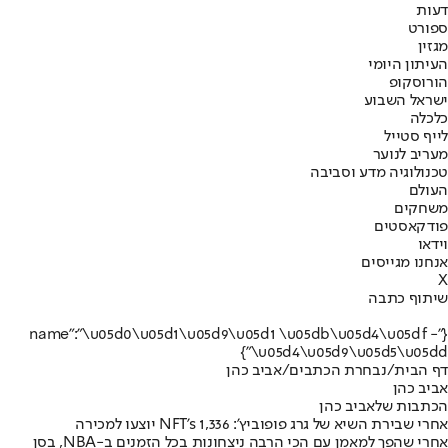
דעות
ספורט
מגזין
העיתון היומי
הורוסקופ
ישראל השבוע
כלכלה
לייף סטייל
מעריב לנוער
טכנולוגיה מדע וסביבה
העולם
משחקים
פודקאסטים
וידאו
אנחנו מגייסים
X
שיתוף כתבה
{"name":"\u05d0\u05d1\u05d9\u05d1 \u05db\u05d4\u05df -
\u05d4\u05d9\u05d5\u05dd"}
דף הבית
/
נבחרת הכתבים
/
אביב כהן
אביב כהן
הכתבות שלאביב כהן
אחרי שבירת השיא של גרג פופוביץ': 1,336 NFT's יוצעו למכירה
אחרי שהפך למאמן עם הכי הרבה ניצחונות בכל הזמנים ב-NBA, בסן