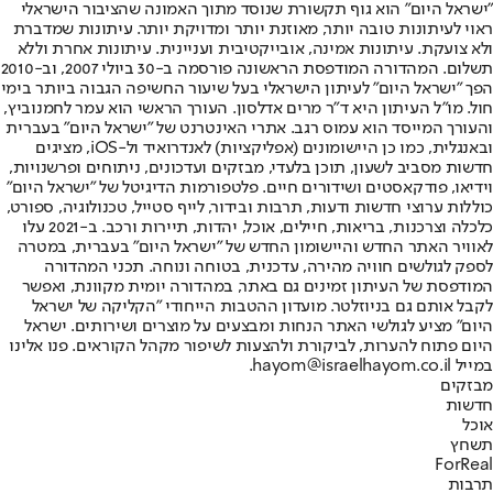
"ישראל היום" הוא גוף תקשורת שנוסד מתוך האמונה שהציבור הישראלי
ראוי לעיתונות טובה יותר, מאוזנת יותר ומדויקת יותר. עיתונות שמדברת
ולא צועקת. עיתונות אמינה, אובייקטיבית ועניינית. עיתונות אחרת וללא
תשלום. המהדורה המודפסת הראשונה פורסמה ב-30 ביולי 2007, וב-2010
הפך "ישראל היום" לעיתון הישראלי בעל שיעור החשיפה הגבוה ביותר בימי
חול. מו"ל העיתון היא ד"ר מרים אדלסון. העורך הראשי הוא עמר לחמנוביץ,
והעורך המייסד הוא עמוס רגב. אתרי האינטרנט של "ישראל היום" בעברית
ובאנגלית, כמו כן היישומונים (אפליקציות) לאנדרואיד ול-iOS, מציגים
חדשות מסביב לשעון, תוכן בלעדי, מבזקים ועדכונים, ניתוחים ופרשנויות,
וידיאו, פודקאסטים ושידורים חיים. פלטפורמות הדיגיטל של "ישראל היום"
כוללות ערוצי חדשות ודעות, תרבות ובידור, לייף סטייל, טכנולוגיה, ספורט,
כלכלה וצרכנות, בריאות, חיילים, אוכל, יהדות, תיירות ורכב. ב-2021 עלו
לאוויר האתר החדש והיישומון החדש של "ישראל היום" בעברית, במטרה
לספק לגולשים חוויה מהירה, עדכנית, בטוחה ונוחה. תכני המהדורה
המודפסת של העיתון זמינים גם באתר, במהדורה יומית מקוונת, ואפשר
לקבל אותם גם בניוזלטר. מועדון ההטבות הייחודי "הקליקה של ישראל
היום" מציע לגולשי האתר הנחות ומבצעים על מוצרים ושירותים. ישראל
היום פתוח להערות, לביקורת ולהצעות לשיפור מקהל הקוראים. פנו אלינו
במייל hayom@israelhayom.co.il.
מבזקים
חדשות
אוכל
תשחץ
ForReal
תרבות