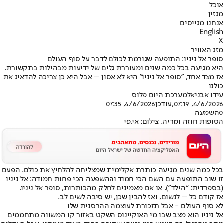
אוכל
מגזין
אנחנו מגייסים
English
X
מזג האוויר
סופר אל ניניו: התופעה שגורמת לכולם לדבר על סוף העולם
היא מגיעה בכל כמה שנים ומעוררת גלים של ידיעות מבהילות בתקשורת.
אז מצד אחד, "סופר אל ניניו" היא לא אסון – אבל היא כן צריכה להדאיג את
כולנו
עידו אבניאל
מערכת היום פלוס
4/6/2026, 07:19
,עודכן
4/6/2026, 07:35
0
השמעה
הסופות חוזה ומריה. צילום: אי.פי
בכל כמה שנים מגיעה כותרת אקלימית שמצליחה להלחיץ את כולם. הפעם
זו שוב התופעה עם השם הכי חמוד וההשפעה הכי פחות חמודה: אל ניניו
(בספרדית: “הילד”). או אם מאמינים לחלק מהכותרות, סופר אל ניניו.
אז קודם כל – לנשום, ואז להבין שכן, יש סיבה לשים לב.
לא סוף העולם - אבל תזכורת לעוצמה ההרסנית שלו
אל ניניו הוא מצב שבו מי האוקיינוס השקט באזור קו המשווה מתחממים