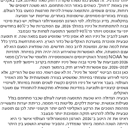
יותר מהרגיל. זה נשמע כמו משהו שקורה רחוק מאוד מאיתנו, אבל באקלים
אין באמת “רחוק”. כשהים באזור הזה מתחמם, הוא משנה דפוסים של
רוחות, עננים וגשמים, והתוצאה עשויה להיות מורגשת כמעט בכל העולם.
בצורת באזורים מסוימים, שיטפונות באחרים, שריפות יער ופגיעה
בחקלאות, בדיג ובכלכלה. לפי הארגון המטאורולוגי העולמי, יש כעת סיכוי
גבוה להתפתחות אל ניניו במהלך 2026, עם הסתברות של כ־80% בחודשים
יוני עד אוגוסט ויותר מ־90% להמשך התופעה לפחות עד נובמבר.
חשוב להבין: אל ניניו הוא לא אסון נדיר שמופיע פעם במאה שנה. זו תופעה
טבעית ומוכרת במערכת האקלים של כדור הארץ. היא מתרחשת בדרך כלל
אחת לכמה שנים, ונמשכת לרוב כמה חודשים. מה שמדאיג הפעם הוא לא
עצם הופעתה, אלא האפשרות שהאירוע הזה יהיה חזק במיוחד. תחזיות
של NOAA (מנהל האוקיינוסים והאטמוספירה הלאומי של ארה”ב) ממאי
2026 מצביעות על סיכוי גבוה שאל ניניו יתפתח בקרוב ויימשך לתוך חורף
2026-2027, עם אפשרות לאירוע חזק בהמשך השנה.
כאן נכנס הביטוי “סופר אל ניניו”. זה לא שם רשמי, כמו שם של הוריקן, אלא
כינוי לאירוע עוצמתי במיוחד, שמשפיע בצורה משמעותית על מזג האוויר
העולמי. בעבר אירועי אל ניניו חזקים נקשרו לשנים חמות במיוחד, לשינויי
גשמים קיצוניים ולפגיעה במדינות שממילא מתקשות להתמודד עם משבר
האקלים.
הבעיה הגדולה היא שכעת התופעה מגיעה לעולם שכבר מתחמם בגלל
פעילות אנושית. שריפת דלקים, פליטות גזי חממה, כריתת יערות ותעשייה
מזהמת הופכים את הרקע האקלימי לחם יותר וקיצוני יותר. לכן גם תופעה
טבעית עלולה להרגיש חזקה ומסוכנת יותר מבעבר.
ראינו את זה היטב ב־2024. הארגון המטאורולוגי העולמי אישר כי היא
הייתה השנה החמה ביותר שנמדדה, והסביר שהשיא הושפע בין היתר