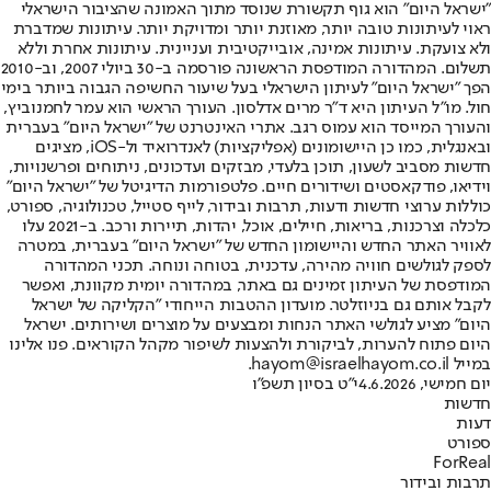
"ישראל היום" הוא גוף תקשורת שנוסד מתוך האמונה שהציבור הישראלי
ראוי לעיתונות טובה יותר, מאוזנת יותר ומדויקת יותר. עיתונות שמדברת
ולא צועקת. עיתונות אמינה, אובייקטיבית ועניינית. עיתונות אחרת וללא
תשלום. המהדורה המודפסת הראשונה פורסמה ב-30 ביולי 2007, וב-2010
הפך "ישראל היום" לעיתון הישראלי בעל שיעור החשיפה הגבוה ביותר בימי
חול. מו"ל העיתון היא ד"ר מרים אדלסון. העורך הראשי הוא עמר לחמנוביץ,
והעורך המייסד הוא עמוס רגב. אתרי האינטרנט של "ישראל היום" בעברית
ובאנגלית, כמו כן היישומונים (אפליקציות) לאנדרואיד ול-iOS, מציגים
חדשות מסביב לשעון, תוכן בלעדי, מבזקים ועדכונים, ניתוחים ופרשנויות,
וידיאו, פודקאסטים ושידורים חיים. פלטפורמות הדיגיטל של "ישראל היום"
כוללות ערוצי חדשות ודעות, תרבות ובידור, לייף סטייל, טכנולוגיה, ספורט,
כלכלה וצרכנות, בריאות, חיילים, אוכל, יהדות, תיירות ורכב. ב-2021 עלו
לאוויר האתר החדש והיישומון החדש של "ישראל היום" בעברית, במטרה
לספק לגולשים חוויה מהירה, עדכנית, בטוחה ונוחה. תכני המהדורה
המודפסת של העיתון זמינים גם באתר, במהדורה יומית מקוונת, ואפשר
לקבל אותם גם בניוזלטר. מועדון ההטבות הייחודי "הקליקה של ישראל
היום" מציע לגולשי האתר הנחות ומבצעים על מוצרים ושירותים. ישראל
היום פתוח להערות, לביקורת ולהצעות לשיפור מקהל הקוראים. פנו אלינו
במייל hayom@israelhayom.co.il.
יום חמישי, 4.6.2026
י"ט בסיון תשפ"ו
חדשות
דעות
ספורט
ForReal
תרבות ובידור