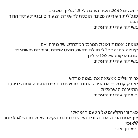
ירושלים 2040: העיר נערכת ל- 1.5 מליון תושבים
מנכ"לית העירייה מציגה תוכנית להשארת הצעירים ובניית עתיד הדור
הבא
בשיתוף עיריית ירושלים
שופינג, אמנות ואוכל: המרכז המתחדש של מזרח י-ם
קפיצה קטנה לחו"ל: טיילת חדשה, מיצגי אמנות, וכיכרות משופצות
בהשקעה של 100 מיליון ₪
בשיתוף עיריית ירושלים
כך ירושלים ממציאה את עצמה מחדש
לא רק קודש – המהפכה המודרנית שעוברת י-ם מחזירה אותה לפסגת
התיירות הישראלית
בשיתוף עיריית ירושלים
מאחורי הקלעים של הטעם הישראלי
איך אסם הפכה את תקופת הצנע והמחסור הקשה של שנות ה-40 למותג
לאומי?
בשיתוף אסם