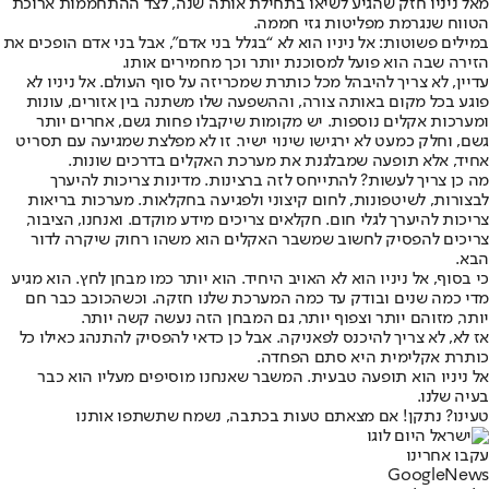
מאל ניניו חזק שהגיע לשיאו בתחילת אותה שנה, לצד ההתחממות ארוכת
הטווח שנגרמת מפליטות גזי חממה.
במילים פשוטות: אל ניניו הוא לא “בגלל בני אדם”, אבל בני אדם הופכים את
הזירה שבה הוא פועל למסוכנת יותר וכך מחמירים אותו.
עדיין, לא צריך להיבהל מכל כותרת שמכריזה על סוף העולם. אל ניניו לא
פוגע בכל מקום באותה צורה, וההשפעה שלו משתנה בין אזורים, עונות
ומערכות אקלים נוספות. יש מקומות שיקבלו פחות גשם, אחרים יותר
גשם, וחלק כמעט לא ירגישו שינוי ישיר. זו לא מפלצת שמגיעה עם תסריט
אחיד, אלא תופעה שמבלגנת את מערכת האקלים בדרכים שונות.
מה כן צריך לעשות? להתייחס לזה ברצינות. מדינות צריכות להיערך
לבצורות, לשיטפונות, לחום קיצוני ולפגיעה בחקלאות. מערכות בריאות
צריכות להיערך לגלי חום. חקלאים צריכים מידע מוקדם. ואנחנו, הציבור,
צריכים להפסיק לחשוב שמשבר האקלים הוא משהו רחוק שיקרה לדור
הבא.
כי בסוף, אל ניניו הוא לא האויב היחיד. הוא יותר כמו מבחן לחץ. הוא מגיע
מדי כמה שנים ובודק עד כמה המערכת שלנו חזקה. וכשהכוכב כבר חם
יותר, מזוהם יותר וצפוף יותר, גם המבחן הזה נעשה קשה יותר.
אז לא, לא צריך להיכנס לפאניקה. אבל כן כדאי להפסיק להתנהג כאילו כל
כותרת אקלימית היא סתם הפחדה.
אל ניניו הוא תופעה טבעית. המשבר שאנחנו מוסיפים מעליו הוא כבר
בעיה שלנו.
טעינו? נתקן! אם מצאתם טעות בכתבה, נשמח שתשתפו אותנו
עקבו אחרינו
G
o
o
g
l
e
News