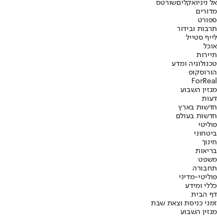
אל ניניו
אקלים
שורטס
מדורים
ספורט
תרבות ובידור
לייף סטייל
אוכל
תיירות
טכנולוגיה ומדע
הורוסקופ
ForReal
מגזין השבוע
דעות
חדשות בארץ
חדשות בעולם
פוליטי
ביטחוני
חינוך
בריאות
משפט
תחבורה
פוליטי-מדיני
כללי ומידע
דף הבית
זמני כניסת וצאת שבת
מגזין השבוע