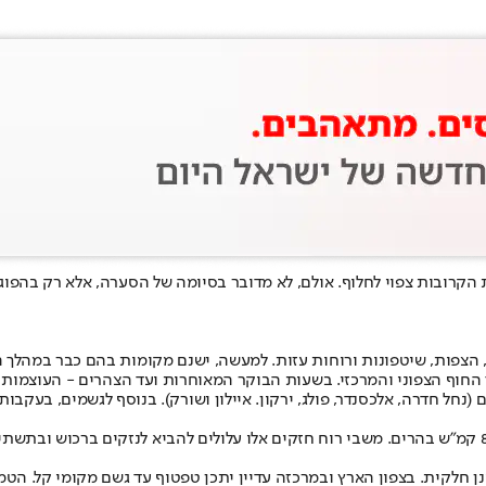
הקרובות צפוי לחלוף. אולם, לא מדובר בסיומה של הסערה, אלא רק בהפוג
, הצפות, שיטפונות ורוחות עזות. למעשה, ישנם מקומות בהם כבר במהלך 
החוף הצפוני והמרכזי. בשעות הבוקר המאוחרות ועד הצהרים - העוצמות ה
(נחל חדרה, אלכסנדר, פולג, ירקון. איילון ושורק). בנוסף לגשמים, בעקבות
גל הסערה יכלול משבי רוח הצפויים להגיע ל-90-100 קמ״ש בחוף ול-80-90 קמ״ש בהרים. משבי רוח חזקים אלו ע
ונן חלקית. בצפון הארץ ובמרכזה עדיין יתכן טפטוף עד גשם מקומי קל. הטמ