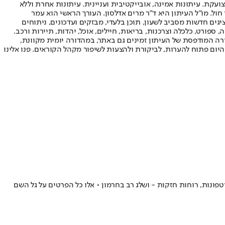
ועקת. עיתונות אמינה, אובייקטיבית ועניינית. עיתונות אחרת וללא
עור החשיפה הגבוה ביותר בימי חול. מו"ל העיתון היא ד"ר מרים אדלסון. העורך הראשי הוא עמר
 והעורך המייסד הוא עמוס רגב. אתרי האינטרנט של "ישראל היום" בעברית ובאנגלית, כמו כן היישומונים (אפליקציות) לאנדרואיד ול-iOS, מציגים חדשות מסביב לשעון, תוכן בלעדי, מבזקים ועדכונים, ניתוחים
, ספורט, כלכלה וצרכנות, בריאות, חיילים, אוכל, יהדות, תיירות ורכב.
דורה המודפסת של העיתון זמינים גם באתר, במהדורה יומית מקוונת,
היום פתוח להערות, לביקורת ולהצעות לשיפור מקהל הקוראים. פנו אלינו
ונות, רוחות חזקות - ושלג רב בחרמון • אלו כל הפרטים על גל השם