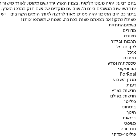
ביום רביעי, יהיה מעונן חלקית. בצפון הארץ ירד גשם מקומי. לאורך מישו
יתחדשו שוב הגשמים ביום ה׳, שוב עם מוקדים של גשם חזק במרכז הארץ.
בתוך כך, הים התיכון יהיה מסוכן מאוד לרחצה לאורך הימים הקרובים - יש ל
טעינו? נתקן! אם מצאתם טעות בכתבה, נשמח שתשתפו אותנו
גשמים
התחזית
מדורים
ספורט
תרבות ובידור
לייף סטייל
אוכל
תיירות
טכנולוגיה ומדע
הורוסקופ
ForReal
מגזין השבוע
דעות
חדשות בארץ
חדשות בעולם
פוליטי
ביטחוני
חינוך
בריאות
משפט
תחבורה
פוליטי-מדיני