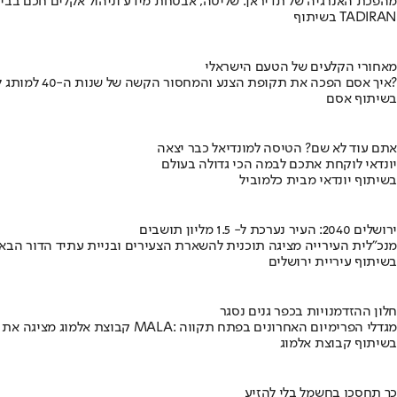
מהפכת האנרגיה של תדיראן: שליטה, אבטחת מידע וניהול אקלים חכם בבי
בשיתוף TADIRAN
מאחורי הקלעים של הטעם הישראלי
איך אסם הפכה את תקופת הצנע והמחסור הקשה של שנות ה-40 למותג לאומי?
בשיתוף אסם
אתם עוד לא שם? הטיסה למונדיאל כבר יצאה
יונדאי לוקחת אתכם לבמה הכי גדולה בעולם
בשיתוף יונדאי מבית כלמוביל
ירושלים 2040: העיר נערכת ל- 1.5 מליון תושבים
מנכ"לית העירייה מציגה תוכנית להשארת הצעירים ובניית עתיד הדור הבא
בשיתוף עיריית ירושלים
חלון ההזדמנויות בכפר גנים נסגר
קבוצת אלמוג מציגה את פרויקט MALA: מגדלי הפרימיום האחרונים בפתח תקווה
בשיתוף קבוצת אלמוג
כך תחסכו בחשמל בלי להזיע