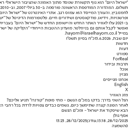
"ישראל היום" הוא גוף תקשורת שנוסד מתוך האמונה שהציבור הישראלי ראוי 
ת
ופרשנויות, וידיאו, פודקאסטים ושידורים חיים. פלטפורמות הדיגיטל של "ישרא
ב-2021 עלו לאוויר האתר החדש והיישומון החדש של "ישראל היום" בע
ואפשר לקבל אותם גם בניוזלטר. מועדון ההטבות הייחודי "הקליקה של ישרא
במייל hayom@israelhayom.co.il.
יום שבת, 13.6.2026
כ"ח בסיון תשפ"ו
חדשות
דעות
ספורט
ForReal
תרבות ובידור
אוכל
מגזין
אנחנו מגייסים
English
X
מזג האוויר
הגל השני בדרך: בדקו במכ״ם הגשם - מתי סופת "קורנרו" תגיע אליכם?
לאחר הפוגה קצרה שתימשך כיום, גשמים כבדים צפויות לרדת בכל רחבי האר
הבא שיפקוד את ישראל - ומכ"ם הגשם
אסף גולן
28/12/2025, 13:18
,עודכן
28/12/2025, 13:23
0
השמעה