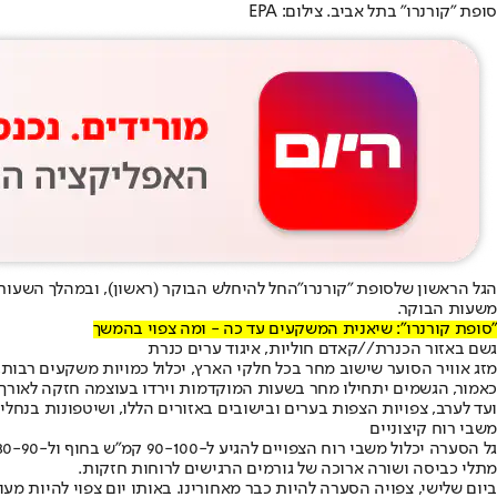
סופת "קורנרו" בתל אביב. צילום: EPA
הגל הראשון של
סופת "קורנרו"
החל להיחלש הבוקר (ראשון), ובמהלך השעות 
משעות הבוקר.
"סופת קורנרו": שיאנית המשקעים עד כה - ומה צפוי בהמשך
גשם באזור הכנרת//קאדם חוליות, איגוד ערים כנרת
מזג אוויר הסוער שישוב מחר בכל חלקי הארץ, יכלול כמויות משקעים רבות
כאמור, הגשמים יתחילו מחר בשעות המוקדמות וירדו בעוצמה חזקה לאורך 
ועד לערב, צפויות הצפות בערים ובישובים באזורים הללו, ושיטפונות בנחלים 
משבי רוח קיצוניים
מתלי כביסה ושורה ארוכה של גורמים הרגישים לרוחות חזקות.
ביום שלישי, צפויה הסערה להיות כבר מאחורינו. באותו יום צפוי להיות מע