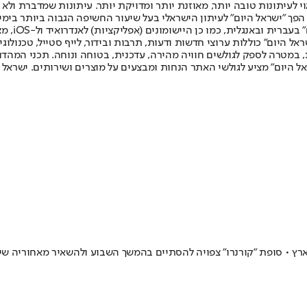
לעיתונות טובה יותר, מאוזנת יותר ומדויקת יותר. עיתונות שמדברת ולא צ
שלום. המהדורה המודפסת הראשונה פורסמה ב-30 ביולי 2007, וב-2010 הפך "ישראל היום" לעיתון הישראלי בעל שי
לחמנוביץ,
ל היום" כוללות ערוצי חדשות ודעות, תרבות ובידור, לייף סטייל, טכנולוגיה
ברית, במטרה לספק לגולשים חוויה מהירה, עדכנית, בטוחה ונוחה. תכני המה
ל היום" מציע לגולשי האתר הנחות ומבצעים על מוצרים ושירותים. ישראל 
ץ • סופת "קורנרו" צפויה להסתיים בהמשך השבוע ולהשאיר מאחוריה שיטפ