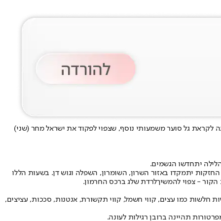
ה לקראת גל סוער משמעותי נוסף, שצפוי לפקוד את ישראל מחר (שני)
הלילה יתחדשו הגשמים.
חזקות יתמקדו באזור השרון, השומרון, השפלה וגוש דן. בשעות הללו
 הקור - צפוי להמשיך
לרדת שלג ברכס החרמון
.
לולים להביא לנזקים ברכוש ובתשתיות חלשות כמו עצים, קווי חשמל, קווי תקשורת, אנטנות, סככות, עציצים,
פרטורות תהיינה ברובן רגילות לעונה.