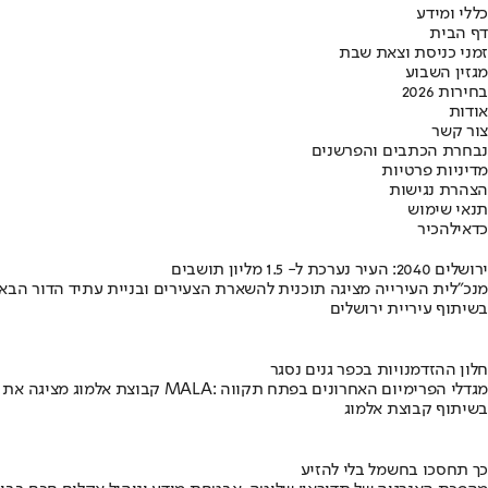
כללי ומידע
דף הבית
זמני כניסת וצאת שבת
מגזין השבוע
בחירות 2026
אודות
צור קשר
נבחרת הכתבים והפרשנים
מדיניות פרטיות
הצהרת נגישות
תנאי שימוש
כדאי
להכיר
ירושלים 2040: העיר נערכת ל- 1.5 מליון תושבים
מנכ"לית העירייה מציגה תוכנית להשארת הצעירים ובניית עתיד הדור הבא
בשיתוף עיריית ירושלים
חלון ההזדמנויות בכפר גנים נסגר
קבוצת אלמוג מציגה את פרויקט MALA: מגדלי הפרימיום האחרונים בפתח תקווה
בשיתוף קבוצת אלמוג
כך תחסכו בחשמל בלי להזיע