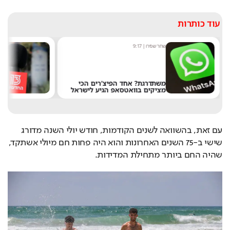
עוד כותרות
ר שפירו
|
9:17
מערכת תרבות היום
|
8:54
שתדרגת? אחד הפיצ'רים הכי
אחרי 24 שנה: הפרשן
ציקים בוואטסאפ הגיע לישראל
את חדשות 13
עם זאת, בהשוואה לשנים הקודמות, חודש יולי השנה מדורג 
שישי ב-75 השנים האחרונות והוא היה פחות חם מיולי אשתקד, 
שהיה החם ביותר מתחילת המדידות.