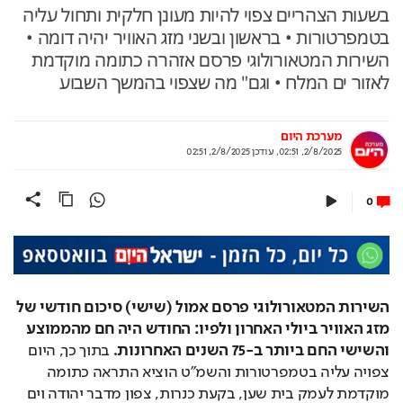
בשעות הצהריים צפוי להיות מעונן חלקית ותחול עליה
בטמפרטורות • בראשון ובשני מזג האוויר יהיה דומה •
השירות המטאורולוגי פרסם אזהרה כתומה מוקדמת
לאזור ים המלח • וגם" מה שצפוי בהמשך השבוע
מערכת היום
2/8/2025, 02:51
,
עודכן
2/8/2025, 02:51
0
השירות המטאורולוגי פרסם אמול (שישי) סיכום חודשי של 
מזג האוויר ביולי האחרון ולפיו: החודש היה חם מהממוצע 
והשישי החם ביותר ב-75 השנים האחרונות.
 בתוך כך, היום 
צפויה עליה בטמפרטורות והשמ"ט הוציא התראה כתומה 
מוקדמת לעמק בית שען, בקעת כנרות, צפון מדבר יהודה וים 