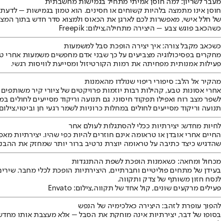
מעבר לשריון: למה חוסן אמיתי מתחיל בגמישות מחשבתית
חוסן אינו מתמצה בלהיות קשוחים או חסינים. הוא טמון בגמישות – לדעת ל
של חלל אישי, מאפשרות לכם לארגן את הכאוס ולמצוא סדר חדש בתוך המצי
כשהכאב פוגש צבע – היצירה מתחילה,צילום: Freepik
כשכאב מקבל צורה: איך יצירה הופכת סבל למשמעות
מחקרים בפסיכולוגיה מצביעים על כך שבני אדם מחפשים משמעות אחרי טלט
פעילות אמנותית מפחיתה את רמות הקורטיזול ומסייעת לוויסות רגשי.
מהקיר אל הלב: סיפורי ריפוי שנולדו מהאמנות
אחרי אסונות טבע, קהילות רבות יוזמות פרויקטים של ציורי קיר משותפים
לשפר מצב רוח ואפילו תפקוד חיסוני. גם תנועה וריקוד מסייעים לחולים במחל
תנועה וריקוד מסייעים לחולים במחלות כרוניות לשמר רגעי חן וביטוי,צילום: nvato
לחיות מחדש: יצירתיות ככלי להסתגלות לעולם אחר
שהדגיש כיצד כתיבה על טראומה יוצרת נרטיב ברור יותר שמחזק את ההבנה
מכחול ומחאה: כשאמנות הופכת לשפת ההתנגדות
בעידן של מתחים פוליטיים וחברתיים, היצירתיות הופכת לכלי מחבר. שירי
לנסח חזון משותף של צדק ותקווה.
פעילים מרקעים שונים, קול אחד של תקווה,צילום: Envato
להפוך עופרת לזהב: היצירה כאלכימיה של הנפש
בסופו של דבר, יצירתיות אינה מוחקת את הסבל – אלא מעצבת אותו מחדש.