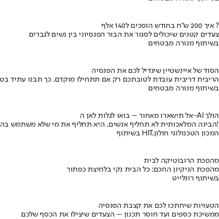
איך 200 ש"ח בחודש הופכים ל140 אלף ?
צעדים קטנים שיכולים לסגור את הבור הפנסיוני בין נשים לגברים
בשיתוף מנורה מבטחים
הסוד של איינשטיין שיגדיל לכם את הפנסיה
הריבית דריבית עובדת לטובתכם רק אם תתחילו מוקדם. כך תבנו עתיד בט
בשיתוף מנורה מבטחים
אל תישארו מאחור – בואו לגלות לאן ה-AI הולך
הבינה המלאכותית לא תחליף אנשים, היא תחליף את מי שלא משתמש בה!
בשיתוף HIT,המכון הטכנולוגי חולון
מהפכת הרובוטיקה לבית
מהפכת הניקיון החכם: כל הבית נקי בלחיצת כפתור
בשיתוף רונלייט
הטעויות שיחתכו לכם את קצבת הפנסיה
ממשיכת כספים ועד חוסר תכנון – הצעדים שיצילו את הכסף שלכם