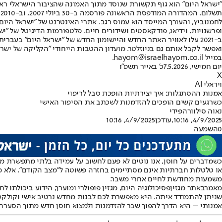
"ישראל היום" הוא גוף תקשורת שנוסד מתוך האמונה שהציבור הישראלי ראוי 
ת
ופרשנויות, וידיאו, פודקאסטים ושידורים חיים. פלטפורמות הדיגיטל של "ישרא
ב-2021 עלו לאוויר האתר החדש והיישומון החדש של "ישראל היום" בע
ואפשר לקבל אותם גם בניוזלטר. מועדון ההטבות הייחודי "הקליקה של ישרא
במייל hayom@israelhayom.co.il.
יום חמישי, 7.5.2026
כ' באייר תשפ"ו
X
ויראלי AI
אמנות ההסתגלות: איך יצירתיות הופכת סבל לריפוי
כשרגעים קשים הופכים להזדמנות לשכתב את הסיפור האישי
נאוה סילוורה
פידי
4/9/2025, 10:16
,עודכן
4/9/2025, 10:16
0
השמעה
כשמדברים על חוסן, אנו נוטים לא פעם לחשוב על עמידה בלתי מתפשרת מול
או טלטלות חברתיות אינם מסתיימים בחזרה פשוטה ל"מצב הקודם", אלא מחי
משמעות מחודשת לחיים אחרי משבר.
מאמר
באתר מגזין
פסיכולוגיה היום
, מגזין פופולרי ומוערך, הידוע ביכולתו 
שניתן להתמודד איתה. היא מאפשרת לכם לבנות מחדש נרטיב אישי וקולקטי
אמנותי – היא הדרך להפוך שבר להזדמנות ולמצוא חוסן חדש מתוך הסערה.