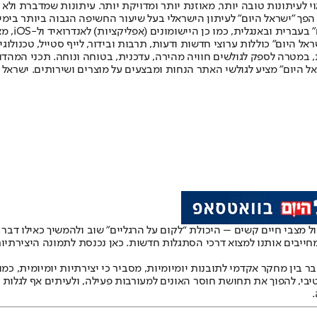
לעיתונות טובה יותר, מאוזנת יותר ומדויקת יותר. עיתונות שמדברת ולא צ
שלום. המהדורה המודפסת הראשונה פורסמה ב-30 ביולי 2007, וב-2010 הפך "ישראל היום" לעיתון הישראלי בעל שי
לחמנוביץ,
ל היום" כוללות ערוצי חדשות ודעות, תרבות ובידור, לייף סטייל, טכנולוגיה
ברית, במטרה לספק לגולשים חוויה מהירה, עדכנית, בטוחה ונוחה. תכני המה
ל היום" מציע לגולשי האתר הנחות ומבצעים על מוצרים ושירותים. ישראל 
 מצבי חיים קשים – היכולת “לקום על הרגליים” שוב ולהמשיך כאילו דבר
יבים אותנו למצוא דרכי הסתגלות חדשות. כאן נכנסת לתמונה היצירתיות 
לחבר בין מחקר אקדמי לתובנות יומיומיות, מסביר כי יצירתיות יומיומית, כ
בי, להפוך את תחושת חוסר האונים למעורבות פעילה, ולעיתים אף לגלות 