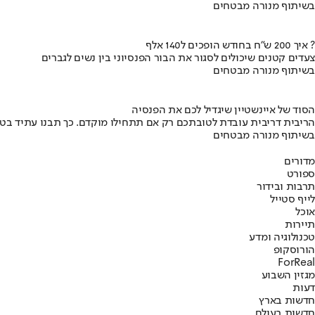
בשיתוף מנורה מבטחים
איך 200 ש"ח בחודש הופכים ל140 אלף ?
צעדים קטנים שיכולים לסגור את הבור הפנסיוני בין נשים לגברים
בשיתוף מנורה מבטחים
הסוד של איינשטיין שיגדיל לכם את הפנסיה
הריבית דריבית עובדת לטובתכם רק אם תתחילו מוקדם. כך תבנו עתיד בט
בשיתוף מנורה מבטחים
מדורים
ספורט
תרבות ובידור
לייף סטייל
אוכל
תיירות
טכנולוגיה ומדע
הורוסקופ
ForReal
מגזין השבוע
דעות
חדשות בארץ
חדשות בעולם