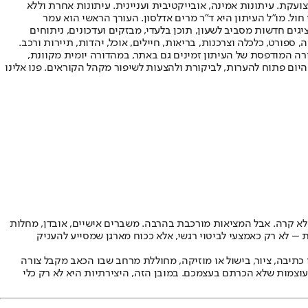
ועקת. עיתונות אמינה, אובייקטיבית ועניינית. עיתונות אחרת וללא
עור החשיפה הגבוה ביותר בימי חול. מו"ל העיתון היא ד"ר מרים אדלסון. העורך הראשי הוא עמר
 והעורך המייסד הוא עמוס רגב. אתרי האינטרנט של "ישראל היום" בעברית ובאנגלית, כמו כן היישומונים (אפליקציות) לאנדרואיד ול-iOS, מציגים חדשות מסביב לשעון, תוכן בלעדי, מבזקים ועדכונים, ניתוחים
, ספורט, כלכלה וצרכנות, בריאות, חיילים, אוכל, יהדות, תיירות ורכב.
דורה המודפסת של העיתון זמינים גם באתר, במהדורה יומית מקוונת,
היום פתוח להערות, לביקורת ולהצעות לשיפור מקהל הקוראים. פנו אלינו
 לא קרה. אבל המציאות מורכבת בהרבה. משברים אישיים, אובדן, מחלות
– לא רק כאמצעי לביטוי רגשי, אלא ככוח מארגן שמסייע להעניק
מו כתיבה, ציור, בישול או מוזיקה, מחוללת מרחב שבו הכאב מקבל צורה
עוצמות שלא הכרתם בעצמכם. במובן הזה, היצירתיות היא לא רק כלי