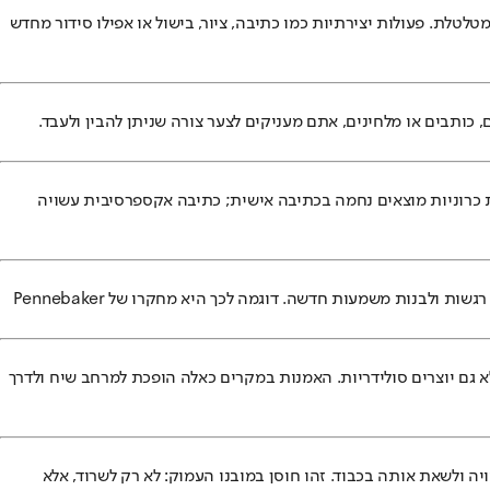
לטלת. פעולות יצירתיות כמו כתיבה, ציור, בישול או אפילו סידור מחדש
כותבים או מלחינים, אתם מעניקים לצער צורה שניתן להבין ולעבד.
ות כרוניות מוצאים נחמה בכתיבה אישית; כתיבה אקספרסיבית עשויה
החיים אחרי אובדן או טראומה אינם חוזרים להיות כפי שהיו. יצירתיות מאפשרת גמישות מחשבתית ורגשית, ומעניקה לכם אפשרות להתנסות, להביע רגשות ולבנות משמעות חדשה. דוגמה לכך היא מחקרו של Pennebaker
א גם יוצרים סולידריות. האמנות במקרים כאלה הופכת למרחב שיח ולדרך
 ולשאת אותה בכבוד. זהו חוסן במובנו העמוק: לא רק לשרוד, אלא