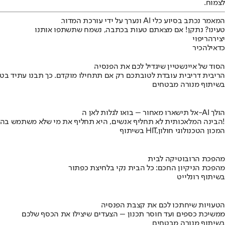
לצמוח.
המאמר נכתב בסיוע כלי AI ונערך על ידי עורכת המדור.
טעינו? נתקן! אם מצאתם טעות בכתבה, נשמח שתשתפו אותנו
יצירה
ריפוי
כדאי
להכיר
הסוד של איינשטיין שיגדיל לכם את הפנסיה
הריבית דריבית עובדת לטובתכם רק אם תתחילו מוקדם. כך תבנו עתיד בט
בשיתוף מנורה מבטחים
אל תישארו מאחור – בואו לגלות לאן ה-AI הולך
הבינה המלאכותית לא תחליף אנשים, היא תחליף את מי שלא משתמש בה!
בשיתוף HIT,המכון הטכנולוגי חולון
מהפכת הרובוטיקה לבית
מהפכת הניקיון החכם: כל הבית נקי בלחיצת כפתור
בשיתוף רונלייט
הטעויות שיחתכו לכם את קצבת הפנסיה
ממשיכת כספים ועד חוסר תכנון – הצעדים שיצילו את הכסף שלכם
בשיתוף מנורה מבטחים