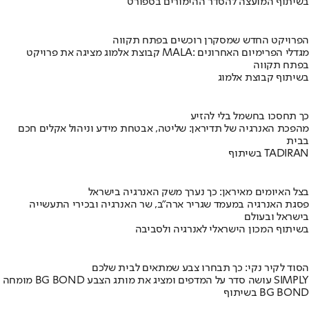
בשיתוף המועצה להסדר ההימורים בספורט
הפרויקט החדש שמסקרן רוכשים בפתח תקווה
קבוצת אלמוג מציגה את פרויקט MALA: מגדלי הפרימיום האחרונים
בפתח תקווה
בשיתוף קבוצת אלמוג
כך תחסכו בחשמל בלי להזיע
מהפכת האנרגיה של תדיראן: שליטה, אבטחת מידע וניהול אקלים חכם
בבית
בשיתוף TADIRAN
בצל האיומים מאיראן: כך נערך משק האנרגיה בישראל
פסגת האנרגיה במעמד שגריר ארה"ב, שר האנרגיה ובכירי התעשייה
בישראל ובעולם
בשיתוף המכון הישראלי לאנרגיה ולסביבה
הסוד לקיר נקי: כך תבחרו צבע שמתאים לבית שלכם
מומחה BG BOND עושה סדר על המדפים ומציג את מותג הצבע SIMPLY
בשיתוף BG BOND