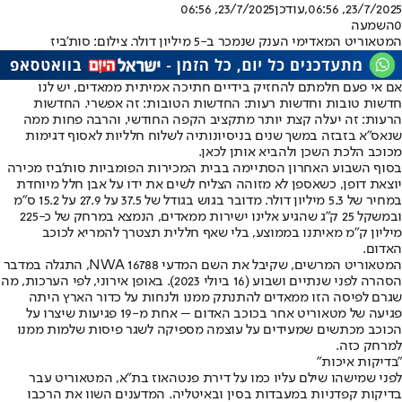
23/7/2025, 06:56
,עודכן
23/7/2025, 06:56
0
השמעה
המטאוריט המאדימי הענק שנמכר ב-5 מיליון דולר. צילום: סות'ביז
אם אי פעם חלמתם להחזיק בידיים חתיכה אמיתית ממאדים, יש לנו
חדשות טובות וחדשות רעות: החדשות הטובות: זה אפשרי. החדשות
הרעות: זה יעלה קצת יותר מתקציב הקפה החודשי, והרבה פחות ממה
שנאס"א בזבזה במשך שנים בניסיונותיה לשלוח חלליות לאסוף דגימות
מכוכב הלכת השכן ולהביא אותן לכאן.
בסוף השבוע האחרון הסתיימה בבית המכירות הפומביות סות'ביז מכירה
יוצאת דופן, כשאספן לא מזוהה הצליח לשים את ידו על אבן חלל מיוחדת
במחיר של 5.3 מיליון דולר. מדובר בגוש בגודל של 37.5 על 27.9 על 15.2 ס"מ
ובמשקל 25 ק"ג שהגיע אלינו ישירות ממאדים, הנמצא במרחק של כ-225
מיליון ק"מ מאיתנו בממוצע, בלי שאף חללית תצטרך להמריא לכוכב
האדום.
המטאוריט המרשים, שקיבל את השם המדעי NWA 16788, התגלה במדבר
הסהרה לפני שנתיים ושבוע (16 ביולי 2023). באופן אירוני, לפי הערכות, מה
שגרם לפיסה הזו ממאדים להתנתק ממנו ולנחות על כדור הארץ היתה
פגיעה של מטאוריט אחר בכוכב האדום – אחת מ-19 פגיעות שיצרו על
הכוכב מכתשים שמעידים על עוצמה מספיקה לשגר פיסות שלמות ממנו
למרחק כזה.
"בדיקות איכות"
לפני שמישהו שילם עליו כמו על דירת פנטהאוז בת”א, המטאוריט עבר
בדיקות קפדניות במעבדות בסין ובאיטליה. המדענים השוו את הרכבו