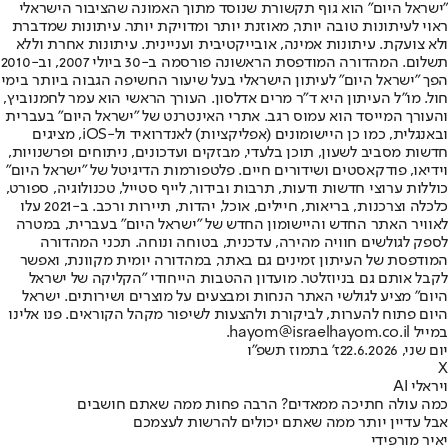
"ישראל היום" הוא גוף תקשורת שנוסד מתוך האמונה שהציבור הישראלי
ראוי לעיתונות טובה יותר, מאוזנת יותר ומדויקת יותר. עיתונות שמדברת
ולא צועקת. עיתונות אמינה, אובייקטיבית ועניינית. עיתונות אחרת וללא
תשלום. המהדורה המודפסת הראשונה פורסמה ב-30 ביולי 2007, וב-2010
הפך "ישראל היום" לעיתון הישראלי בעל שיעור החשיפה הגבוה ביותר בימי
חול. מו"ל העיתון היא ד"ר מרים אדלסון. העורך הראשי הוא עמר לחמנוביץ,
והעורך המייסד הוא עמוס רגב. אתרי האינטרנט של "ישראל היום" בעברית
ובאנגלית, כמו כן היישומונים (אפליקציות) לאנדרואיד ול-iOS, מציגים
חדשות מסביב לשעון, תוכן בלעדי, מבזקים ועדכונים, ניתוחים ופרשנויות,
וידיאו, פודקאסטים ושידורים חיים. פלטפורמות הדיגיטל של "ישראל היום"
כוללות ערוצי חדשות ודעות, תרבות ובידור, לייף סטייל, טכנולוגיה, ספורט,
כלכלה וצרכנות, בריאות, חיילים, אוכל, יהדות, תיירות ורכב. ב-2021 עלו
לאוויר האתר החדש והיישומון החדש של "ישראל היום" בעברית, במטרה
לספק לגולשים חוויה מהירה, עדכנית, בטוחה ונוחה. תכני המהדורה
המודפסת של העיתון זמינים גם באתר, במהדורה יומית מקוונת, ואפשר
לקבל אותם גם בניוזלטר. מועדון ההטבות הייחודי "הקליקה של ישראל
היום" מציע לגולשי האתר הנחות ומבצעים על מוצרים ושירותים. ישראל
היום פתוח להערות, לביקורת ולהצעות לשיפור מקהל הקוראים. פנו אלינו
במייל hayom@israelhayom.co.il.
יום שני, 22.6.2026
ז' בתמוז תשפ"ו
X
ויראלי AI
כמה עולה חתיכה ממאדים? הרבה פחות ממה שאתם חושבים
אבל עדיין יותר ממה שאתם יכולים להרשות לעצמכם
יאיר מור
פידי