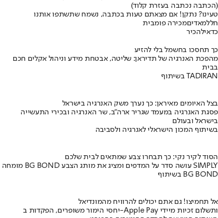
(הכתבה נכתבה בעזרת קלוד)
טעינו? נתקן! אם מצאתם טעות בכתבה, נשמח שתשתפו אותנו
חלל
מאדים
מכירה פומבית
כדאי
להכיר
כך תחסכו בחשמל בלי להזיע
מהפכת האנרגיה של תדיראן: שליטה, אבטחת מידע וניהול אקלים חכם
בבית
בשיתוף TADIRAN
בצל האיומים מאיראן: כך נערך משק האנרגיה בישראל
פסגת האנרגיה במעמד שגריר ארה"ב, שר האנרגיה ובכירי התעשייה
בישראל ובעולם
בשיתוף המכון הישראלי לאנרגיה ולסביבה
הסוד לקיר נקי: כך תבחרו צבע שמתאים לבית שלכם
מומחה BG BOND עושה סדר על המדפים ומציג את מותג הצבע SIMPLY
בשיתוף BG BOND
אל תחמיצו! גם אתם יכולים להרוויח מהמונדיאל
יחסי הימור משופרים, הפקדות ב-Apple Pay ותשלום זכיות מיידי