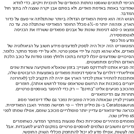
הכימי לנתונים שאספו נחתות המאדים של תוכנית ויקינג, כדי לוודא
שמדובר באמת באדמת מאדים, ולא בסתם אבן יקרה שצצה לה בתוך חול
המדבר.
הגוש הזה הוא פיסת המאדים הגדולה ביותר שהתגלתה אי פעם על כדור
הארץ, ומהווה יותר מ-6% מכלל החומר המאדימי שהתגלה פה. עד כה
נמצאו כ-400 דגימות שונות של אבנים ממאדים ששרדו את הכניסה
לאטמוספירה.
מדע מול כסף
המטאוריט הזה יכול היה לספק למדענים מידע חשוב על הגיאולוגיה של
מאדים, אלא שהוא נקנה על ידי אספן פרטי, ולא על ידי מוסד מחקר. כלומר,
הסיכויים שמדענים יוכלו לקדוח בתוכו ולחלץ ממנו סודות על כוכב הלכת
האדום הולכים ומתמעטים.
זה מביא אותנו לפרדוקס מעניין: בזמן שנאס"א משקיעה עשרות שנים
ומיליארדי דולרים על איסוף דגימות ממאדים באמצעות הרובוטים שלה,
ומתכננת להחזיר אותן לכדור הארץ אם יהיה לה תקציב לכך (לאחרונה
יוצרים בסוכנות את הרושם שטראמפ עומד לרושש אותה), חומרים
מהכוכב מגיעים אלינו "בחינם" – רק כדי להיסגר באוספים פרטיים.
תחרות עם הדינוזאורים
מעניין לציין שבאותה מכירה פומבית נמכר גם שלד דינוזאור מסוג
Ceratosaurus ב-26 מיליון דולר – פי חמישה ממחיר האבן המאדימית.
כנראה שדינוזאורים עדיין יותר פופולריים מכוכב שומם, אפילו שמתו לפני
65 מיליון שנה.
מומחים מזהירים שמכירות כאלו פוגעות במחקר המדעי, כשחומרים
נדירים וחשובים נעלמים לאוספים פרטיים במקום להגיע למעבדות. אבל
מה לעשות, אפילו מדע לא יכול להתחמק מכללי השוק החופשי.