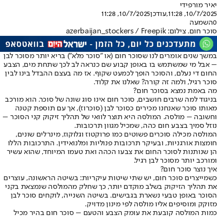
יאיר מור
פידי
10/7/2025, 11:28
,עודכן
10/7/2025, 11:28
0
השמעה
סוכר חום. צילום: azerbaijan_stockers / Freepik
במשך שנים אומרים לנו שסוכר חום (או "סוכר מלא") בריא יותר מסוכר לבן
– אבל מי שמשתמש בו באופן קבוע שם כנראה לב לכך שתחת מים, הצבע
החום די נעלם, והסוכר הופך לכמעט שקוף. אז מה בעצם ההבדל בינו לבין
סוכר רגיל, ולמה זה קורה? שאלנו את קלוד.
מה באמת נמצא בסוכר חום?
בניגוד למה שרבים חושבים, סוכר חום אינו סוג שונה של סוכר. הוא מורכב
מאותו סוכר שאנחנו מכירים כסוכר לבן (סוכרוז), אך עם תוספת קטנה
וחשובה – מולסה. המולסה היא תוצר לוואי של תהליך זיקוק קני הסוכר –
נוזל סמיך בצבע חום כהה, שמכיל מגוון תרכובות.
המולסה מכילה סוכרים פשוטים כמו פרוקטוז וגלוקוז, מינרלים שונים,
חומצות אורגניות, ובעיקר תרכובות פנוליות ומלנואידין. התרכובות הללו
הן שנותנות לסוכר החום את צבעו הכהה ואת טעמו המיוחד, שהוא עשיר
ומורכב יותר מסוכר לבן רגיל.
איך נוצר סוכר חום?
כשמייצרים סוכר חום, יש שתי שיטות עיקריות: בשיטה הראשונה, עוצרים
את תהליך הזיקוק בשלב מוקדם יותר, כך שחלק מהמולסה שנמצאת בקני
הסוכר באופן טבעי נשארת בגבישים. בשיטה השנייה, לוקחים סוכר לבן
מזוקק ומוסיפים אליו מולסה לפי מינון מדויק.
כמות המולסה קובעת את עומק הצבע והטעם – סוכר חום בהיר מכיל