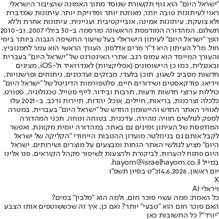
"ישראל היום" הוא גוף תקשורת שנוסד מתוך האמונה שהציבור הישראלי
ראוי לעיתונות טובה יותר, מאוזנת יותר ומדויקת יותר. עיתונות שמדברת
ולא צועקת. עיתונות אמינה, אובייקטיבית ועניינית. עיתונות אחרת וללא
תשלום. המהדורה המודפסת הראשונה פורסמה ב-30 ביולי 2007, וב-2010
הפך "ישראל היום" לעיתון הישראלי בעל שיעור החשיפה הגבוה ביותר בימי
חול. מו"ל העיתון היא ד"ר מרים אדלסון. העורך הראשי הוא עמר לחמנוביץ,
והעורך המייסד הוא עמוס רגב. אתרי האינטרנט של "ישראל היום" בעברית
ובאנגלית, כמו כן היישומונים (אפליקציות) לאנדרואיד ול-iOS, מציגים
חדשות מסביב לשעון, תוכן בלעדי, מבזקים ועדכונים, ניתוחים ופרשנויות,
וידיאו, פודקאסטים ושידורים חיים. פלטפורמות הדיגיטל של "ישראל היום"
כוללות ערוצי חדשות ודעות, תרבות ובידור, לייף סטייל, טכנולוגיה, ספורט,
כלכלה וצרכנות, בריאות, חיילים, אוכל, יהדות, תיירות ורכב. ב-2021 עלו
לאוויר האתר החדש והיישומון החדש של "ישראל היום" בעברית, במטרה
לספק לגולשים חוויה מהירה, עדכנית, בטוחה ונוחה. תכני המהדורה
המודפסת של העיתון זמינים גם באתר, במהדורה יומית מקוונת, ואפשר
לקבל אותם גם בניוזלטר. מועדון ההטבות הייחודי "הקליקה של ישראל
היום" מציע לגולשי האתר הנחות ומבצעים על מוצרים ושירותים. ישראל
היום פתוח להערות, לביקורת ולהצעות לשיפור מקהל הקוראים. פנו אלינו
במייל hayom@israelhayom.co.il.
יום ראשון, 14.6.2026
כ"ט בסיון תשפ"ו
X
ויראלי AI
כל האמת: ממה עשוי סוכר חום, ולמה הוא "מלבין" במים?
האם סוכר חום הוא "טבעי" יותר? ואם כן, איך זה שכששוטפים אותו הצבע
"יורד"? כל התשובות כאן