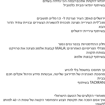
יונדאי לוקחת אתכם לבמה הכי גדולה בעולם
בשיתוף יונדאי מבית כלמוביל
ירושלים 2040: העיר נערכת ל- 1.5 מליון תושבים
מנכ"לית העירייה מציגה תוכנית להשארת הצעירים ובניית עתיד הדור
הבא
בשיתוף עיריית ירושלים
חלון ההזדמנויות בכפר גנים נסגר
קבוצת אלמוג מציגה את פרויקט MALA: מגדלי הפרימיום האחרונים
בפתח תקווה
בשיתוף קבוצת אלמוג
כך תחסכו בחשמל בלי להזיע
מהפכת האנרגיה של תדיראן: שליטה, אבטחת מידע וניהול אקלים חכם
בבית
בשיתוף TADIRAN
מאחורי הקלעים של הטעם הישראלי
איך אסם הפכה את תקופת הצנע והמחסור הקשה של שנות ה-40 למותג
לאומי?