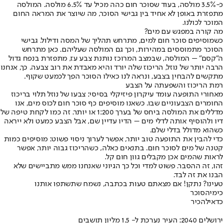
כ-3.5% מולסה, בעוד שסוכר חום כהה מכיל עד 6.5% מולסה. המולסה
מתפזרת באופן לא אחיד בין גבישי הסוכר, מה שיוצר את המראה החום
המוכר לכולנו.
מה קורה במפגש עם מים?
כשמוסיפים סוכר חום למים, מתרחש תהליך של המסה ודילול. גבישי
הסוכר מתמוססים במהירות, וכך גם המולסה שעליהם. כאן מתרחש
ה"קסם" – המולסה, שבמצב המרוכז נותנת צבע עז, מתפזרת בנפח גדול
הרבה יותר של נוזל, הריכוז שלה יורד והיא מאבדת את רוב צבעה. כך, אנחנו
מתקשים להבחין בצבע, ונראה לנו כאילו הסוכר הפך לכמעט שקוף.
רמת הריכוז והשפעתה על הצבע
מאחורי התופעה עומד עיקרון פיזיקלי בסיסי: צבעו של נוזל תלוי בריכוז
החומרים הצבעוניים שבו. כשאנו מוסיפים כף סוכר חום לכוס מים, אנו
מדללים את המולסה ביחס של בערך 1:200 או יותר. זה כמו לקחת טיפה של
דיו ולהוסיף אותה לדלי מים – הדיו עדיין שם, אבל הצבע כמעט ולא ייראה
כשהוא מדולל בדלי שלם.
כדי להבין את התופעה טוב יותר, אפשר לערוך ניסוי פשוט: מוסיפים כמות
קטנה של מים לסוכר חום. בתנאים כאלה, כשהריכוז גבוה יותר, אפשר
לראות שהמים אכן מקבלים גוון חום קל.
זהו, זה ההסבר. פשוט למדי וכל כך הגיוני שאנחנו ממש מתביישים שלא
הבנו את זה לבד.
טעינו? נתקן! אם מצאתם טעות בכתבה, נשמח שתשתפו אותנו
כימיה
סוכר
כדאי
להכיר
ירושלים 2040: העיר נערכת ל- 1.5 מליון תושבים