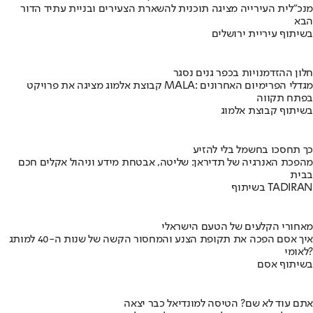
מנכ"לית העירייה מציגה תוכנית להשארת הצעירים ובניית עתיד הדור
הבא
בשיתוף עיריית ירושלים
חלון ההזדמנויות בכפר גנים נסגר
קבוצת אלמוג מציגה את פרויקט MALA: מגדלי הפרימיום האחרונים
בפתח תקווה
בשיתוף קבוצת אלמוג
כך תחסכו בחשמל בלי להזיע
מהפכת האנרגיה של תדיראן: שליטה, אבטחת מידע וניהול אקלים חכם
בבית
בשיתוף TADIRAN
מאחורי הקלעים של הטעם הישראלי
איך אסם הפכה את תקופת הצנע והמחסור הקשה של שנות ה-40 למותג
לאומי?
בשיתוף אסם
אתם עוד לא שם? הטיסה למונדיאל כבר יצאה