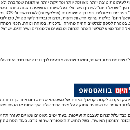
לעיתונות טובה יותר, מאוזנת יותר ומדויקת יותר. עיתונות שמדברת ולא צ
שלום. המהדורה המודפסת הראשונה פורסמה ב-30 ביולי 2007, וב-2010 הפך "ישראל היום" לעיתון הישראלי בעל שי
לחמנוביץ,
ל היום" כוללות ערוצי חדשות ודעות, תרבות ובידור, לייף סטייל, טכנולוגיה
ברית, במטרה לספק לגולשים חוויה מהירה, עדכנית, בטוחה ונוחה. תכני המה
ל היום" מציע לגולשי האתר הנחות ומבצעים על מוצרים ושירותים. ישראל 
י שינויים במזג האוויר, וחשוב שנהיה מודעים לכך ונבנה את סדר היום של
לקיוסק הקרוב לקנות קראנץ’ במחיר של משכנתא שנייה, ויום אחר כך רוחו
למזג האוויר יש השפעה עמוקה על מצב הרוח שלנו. איך החום או הגשם משפ
ם כבד עלול לגרום לעצבנות ועייפות, בעוד ימים גשומים עשויים לעורר תחו
מכונה "הורמון האושר", בשל תחושת האופוריה שהוא גורם, בעוד הסרוטונין