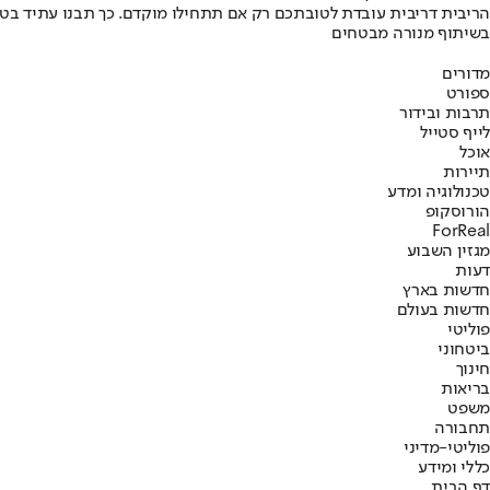
הריבית דריבית עובדת לטובתכם רק אם תתחילו מוקדם. כך תבנו עתיד בט
בשיתוף מנורה מבטחים
מדורים
ספורט
תרבות ובידור
לייף סטייל
אוכל
תיירות
טכנולוגיה ומדע
הורוסקופ
ForReal
מגזין השבוע
דעות
חדשות בארץ
חדשות בעולם
פוליטי
ביטחוני
חינוך
בריאות
משפט
תחבורה
פוליטי-מדיני
כללי ומידע
דף הבית