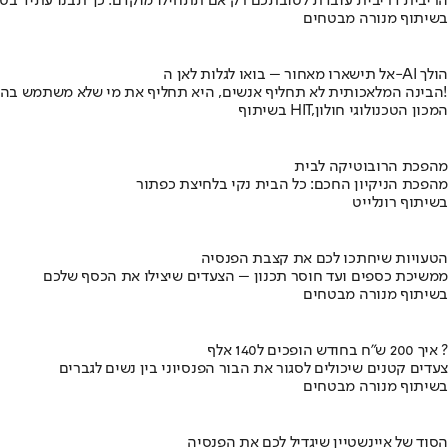
הריבית דריבית עובדת לטובתכם רק אם תתחילו מוקדם. כך תבנו עתיד בט
בשיתוף מנורה מבטחים
אל תישארו מאחור – בואו לגלות לאן ה-AI הולך
הבינה המלאכותית לא תחליף אנשים, היא תחליף את מי שלא משתמש בה!
בשיתוף HIT,המכון הטכנולוגי חולון
מהפכת הרובוטיקה לבית
מהפכת הניקיון החכם: כל הבית נקי בלחיצת כפתור
בשיתוף רונלייט
הטעויות שיחתכו לכם את קצבת הפנסיה
ממשיכת כספים ועד חוסר תכנון – הצעדים שיצילו את הכסף שלכם
בשיתוף מנורה מבטחים
איך 200 ש"ח בחודש הופכים ל140 אלף ?
צעדים קטנים שיכולים לסגור את הבור הפנסיוני בין נשים לגברים
בשיתוף מנורה מבטחים
הסוד של איינשטיין שיגדיל לכם את הפנסיה