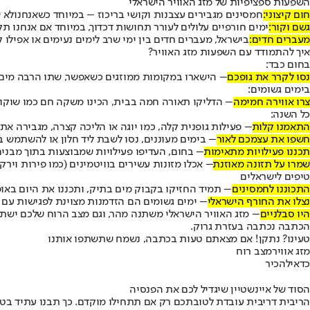
השפעות ספציפיות של מזג האוויר הישראלי
חום קיצוני:
חמסינים מגבירים עצבנות וקושי בריכוז – במיוחד כשאנחנו
לא 
גשם וקור:
ימים חורפיים עלולים לעורר תחושות דכדוך, במיוחד אם אנחנו תק
מעברים חדים:
בישראל, מעברים חדים בין ימי שרב לימים נעימים או אפילו ק
איך להתמודד עם השפעות מזג האוויר?
בחום כבד:
נסו לקרר את גופכם
– הישארו במקומות ממוזגים כשאפשר, שתו הרבה מים, 
בימים גשומים:
צרו אווירה חמימה
– הדליקו תאורה חמה בבית, הכינו משקה חם כמו שוקו 
כל השנה:
התאמנו קלות
– פעילות גופנית קלה, כמו יוגה או הליכה קצרה, מגבירה א
חשפו את עצמכם לאור
– בימים מעוננים, נסו לשבת ליד חלון או להשתמש
תכננו פעילויות מתאימות
– בחום, העדיפו פעילויות שמבוצעות בתוך מבנים, 
שמרו על תזונה מאוזנת
– אכלו מזונות עשירים בוויטמינים (כמו פירות ויר
טיפים לישראלים
התכוננו לחמסינים
– תמיד החזיקו בקבוק מים בתיק, ותכננו את היום בא
נצלו את החורף הישראלי
– ימים גשומים הם הזדמנות מצוינת לפגישות עם 
היו סבלניים
– מזג האוויר הישראלי משתנה מהר, וגם מצב הרוח שלכם ישת
הכתבה נכתבה בעזרת גרוק.
טעינו? נתקן! אם מצאתם טעות בכתבה, נשמח שתשתפו אותנו
מזג אוויר
מצב רוח
כדאי
להכיר
הסוד של איינשטיין שיגדיל לכם את הפנסיה
הריבית דריבית עובדת לטובתכם רק אם תתחילו מוקדם. כך תבנו עתיד בט