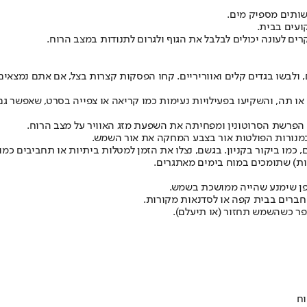
שותים מספיק מים
.
ועים בבית.
רים לעונה יכולים לבלבל את הגוף ולגרום לתנודות במצב הרוח.
ולבשו בגדים קלים ואווריריים. קחו הפסקות קצרות בצל, אם אתם נמצאים
או תה, והשקיעו בפעילויות נעימות כמו קריאה או צפייה בסרט, שאפשר ג
ת הפרשת הסרוטונין ומפחיתה את השפעת מזג האוויר על מצב הרוח.
 במנורות הפולטות אור בצבע המחקה את אור השמש.
כמו ביקור בקניון. בגשם, נצלו את הזמן למטלות ביתיות או תחביבים כמו צ
קות) שתומכים במוח בימים מאתגרים.
ופן שימנע שהייה ממושכת בשמש.
חברים בבית קפה או לסדנאות מקורות.
פר כשהשמש תחזור (או תיעלם).
וח