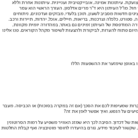
ועקת. עיתונות אמינה, אובייקטיבית ועניינית. עיתונות אחרת וללא
עור החשיפה הגבוה ביותר בימי חול. מו"ל העיתון היא ד"ר מרים אדלסון. העורך הראשי הוא עמר
 והעורך המייסד הוא עמוס רגב. אתרי האינטרנט של "ישראל היום" בעברית ובאנגלית, כמו כן היישומונים (אפליקציות) לאנדרואיד ול-iOS, מציגים חדשות מסביב לשעון, תוכן בלעדי, מבזקים ועדכונים, ניתוחים
, ספורט, כלכלה וצרכנות, בריאות, חיילים, אוכל, יהדות, תיירות ורכב.
דורה המודפסת של העיתון זמינים גם באתר, במהדורה יומית מקוונת,
היום פתוח להערות, לביקורת ולהצעות לשיפור מקהל הקוראים. פנו אלינו
נו באופן שימזער את ההשפעות הללו
ת קרות שמעיפות לכם את הסכך (אם זה במקרה בסוכות) או הכביסה. מעבר
יעים על הנפש, ואיך אפשר לאזן את זה?
שות של דכדוך. הסיבה לכך היא שמזג האוויר משפיע על רמות הסרוטונין
, שקשור לעיבוד מידע, גורם בהיעדרו לחוסר מוטיבציה ואף קבלת החלטות