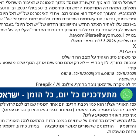
"ישראל היום" הוא גוף תקשורת שנוסד מתוך האמונה שהציבור הישראלי ראוי 
ת
ופרשנויות, וידיאו, פודקאסטים ושידורים חיים. פלטפורמות הדיגיטל של "ישרא
ב-2021 עלו לאוויר האתר החדש והיישומון החדש של "ישראל היום" בע
ואפשר לקבל אותם גם בניוזלטר. מועדון ההטבות הייחודי "הקליקה של ישרא
במייל hayom@israelhayom.co.il.
יום שלישי, 5.5.2026
י"ח באייר תשפ"ו
X
ויראלי AI
כך משפיע מזג האוויר על מצב הרוח שלנו
עצבות בחורף, לחץ בקיץ – לא רק אתם מרגישים אותן. הגוף שלנו מושפע ע"
פידי
22/5/2025, 08:18
,עודכן
22/5/2025, 08:18
0
השמעה
זה לא מקרה שדיכאון גובר בחורף. צילום: Freepik / AI
מזג האוויר אצלנו הוא כמו רכבת הרים: יום אחד חמסין שגורם לכם לרוץ 
לאתגרים הלוגיסטיים שזה מעמיד (במיוחד בפני בעלות ארון בגדים עמוס), 
איך מזג האוויר משפיע עלינו?
65% מהישראלים מדווחים על שינויים במצב הרוח בהתאם למזג האוויר; חו
והדופמין – הורמונים שקשורים לאושר ומוטיבציה – במוח. כידוע, דופמין 
פחות מושכלות.