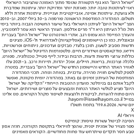
"ישראל היום" הוא גוף תקשורת שנוסד מתוך האמונה שהציבור הישראלי
ראוי לעיתונות טובה יותר, מאוזנת יותר ומדויקת יותר. עיתונות שמדברת
ולא צועקת. עיתונות אמינה, אובייקטיבית ועניינית. עיתונות אחרת וללא
תשלום. המהדורה המודפסת הראשונה פורסמה ב-30 ביולי 2007, וב-2010
הפך "ישראל היום" לעיתון הישראלי בעל שיעור החשיפה הגבוה ביותר בימי
חול. מו"ל העיתון היא ד"ר מרים אדלסון. העורך הראשי הוא עמר לחמנוביץ,
והעורך המייסד הוא עמוס רגב. אתרי האינטרנט של "ישראל היום" בעברית
ובאנגלית, כמו כן היישומונים (אפליקציות) לאנדרואיד ול-iOS, מציגים
חדשות מסביב לשעון, תוכן בלעדי, מבזקים ועדכונים, ניתוחים ופרשנויות,
וידיאו, פודקאסטים ושידורים חיים. פלטפורמות הדיגיטל של "ישראל היום"
כוללות ערוצי חדשות ודעות, תרבות ובידור, לייף סטייל, טכנולוגיה, ספורט,
כלכלה וצרכנות, בריאות, חיילים, אוכל, יהדות, תיירות ורכב. ב-2021 עלו
לאוויר האתר החדש והיישומון החדש של "ישראל היום" בעברית, במטרה
לספק לגולשים חוויה מהירה, עדכנית, בטוחה ונוחה. תכני המהדורה
המודפסת של העיתון זמינים גם באתר, במהדורה יומית מקוונת, ואפשר
לקבל אותם גם בניוזלטר. מועדון ההטבות הייחודי "הקליקה של ישראל
היום" מציע לגולשי האתר הנחות ומבצעים על מוצרים ושירותים. ישראל
היום פתוח להערות, לביקורת ולהצעות לשיפור מקהל הקוראים. פנו אלינו
במייל hayom@israelhayom.co.il.
יום שישי, 19.6.2026
ד' בתמוז תשפ"ו
X
ויראלי AI
הסיבה לביטול עשרות טיסות: קומיקס
ספר מצויר של אמנית יפנית, שהפך לוויראלי בתקופת הקורונה, חוזה אסון
טבע חסר תקדים שיתרחש עוד פחות מחודשיים. הקוראים מאמינים