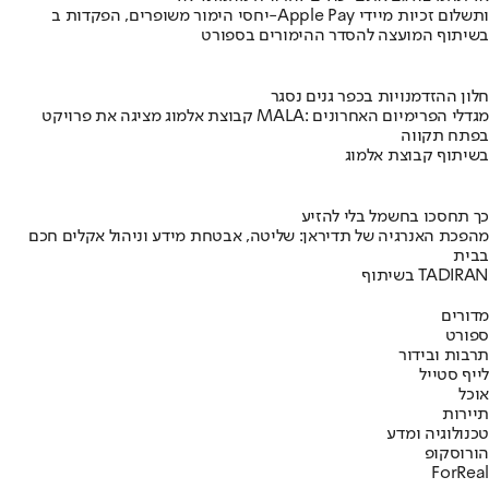
יחסי הימור משופרים, הפקדות ב-Apple Pay ותשלום זכיות מיידי
בשיתוף המועצה להסדר ההימורים בספורט
חלון ההזדמנויות בכפר גנים נסגר
קבוצת אלמוג מציגה את פרויקט MALA: מגדלי הפרימיום האחרונים
בפתח תקווה
בשיתוף קבוצת אלמוג
כך תחסכו בחשמל בלי להזיע
מהפכת האנרגיה של תדיראן: שליטה, אבטחת מידע וניהול אקלים חכם
בבית
בשיתוף TADIRAN
מדורים
ספורט
תרבות ובידור
לייף סטייל
אוכל
תיירות
טכנולוגיה ומדע
הורוסקופ
ForReal