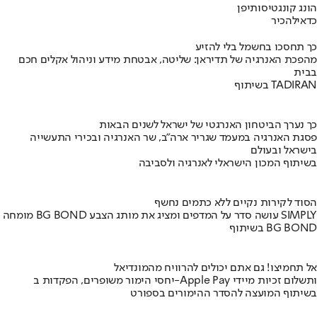
הונג קונג
טיסות
יפן
כדאי
להכיר
כך תחסכו בחשמל בלי להזיע
מהפכת האנרגיה של תדיראן: שליטה, אבטחת מידע וניהול אקלים חכם
בבית
בשיתוף TADIRAN
כך נערך הביטחון האנרגטי של ישראל לשנים הבאות
פסגת האנרגיה במעמד שגריר ארה"ב, שר האנרגיה ובכירי התעשייה
בישראל ובעולם
בשיתוף המכון הישראלי לאנרגיה ולסביבה
הסוד לקירות נקיים ללא כתמים נחשף
מומחה BG BOND עושה סדר על המדפים ומציג את מותג הצבע SIMPLY
בשיתוף BG BOND
אל תחמיצו! גם אתם יכולים להרוויח מהמונדיאל
יחסי הימור משופרים, הפקדות ב-Apple Pay ותשלום זכיות מיידי
בשיתוף המועצה להסדר ההימורים בספורט