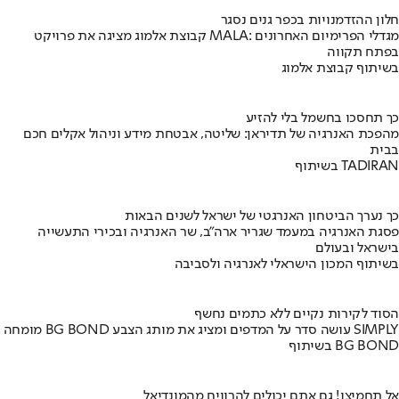
חלון ההזדמנויות בכפר גנים נסגר
קבוצת אלמוג מציגה את פרויקט MALA: מגדלי הפרימיום האחרונים
בפתח תקווה
בשיתוף קבוצת אלמוג
כך תחסכו בחשמל בלי להזיע
מהפכת האנרגיה של תדיראן: שליטה, אבטחת מידע וניהול אקלים חכם
בבית
בשיתוף TADIRAN
כך נערך הביטחון האנרגטי של ישראל לשנים הבאות
פסגת האנרגיה במעמד שגריר ארה"ב, שר האנרגיה ובכירי התעשייה
בישראל ובעולם
בשיתוף המכון הישראלי לאנרגיה ולסביבה
הסוד לקירות נקיים ללא כתמים נחשף
מומחה BG BOND עושה סדר על המדפים ומציג את מותג הצבע SIMPLY
בשיתוף BG BOND
אל תחמיצו! גם אתם יכולים להרוויח מהמונדיאל