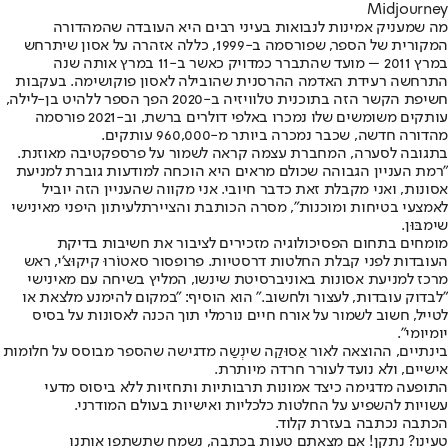
Midjourney
מה שמעניק אמינות לנבואות בעיני רבים היא העובדה שהמהדורה
המקורית של הספר, שפורסמה ב-1999, כללה אזהרה על אסון שיתרחש
במרץ 2011 – מועד שהתברר כמדויק כאשר ב-11 במרץ אותה שנה
התרחשה רעידת האדמה ההרסנית שהובילה לאסון פוקושימה. בעקבות
חשיפת הקשר הזה בתוכנית טלוויזיה ב-2020 הפך הספר ללהיט בן-לילה,
עותקים משומשים שלו נמכרו באלפי דולרים ברשת, וב-2021 פורסמה
מהדורה חדשה, שכבר נמכרה ביותר מ-960,000 עותקים.
בתגובה לסערה, המחברת עצמה קראה לשמור על פרספקטיבה מאוזנת.
"רמת העניין הגבוהה שכולם מראים היא הוכחה למודעות גוברת למניעת
אסונות, ואני מקבלת זאת כדבר חיובי. אני מקווה שהעניין הזה יוביל
לאמצעי בטיחות ומוכנות", מסרה הכותבת והציירת
לעיתון היפני מאינישי
שימבּוּן
.
מומחים בתחום הפסיכולוגיה מזכירים לציבור את חשיבות בדיקת
העובדות לפני קבלת החלטות דרסטיות. פרופסור סאטוֹרוּ קיקוּצ'י, ראש
מרכז למניעת אסונות באוניברסיטת שינשו, המליץ בשיחה עם מאינישי
"לבדוק עובדות, לעצור ולחשוב." הוא הוסיף: "במקום להימנע מלצאת או
לטייל, חשוב לשמור על אורח חיים נורמלי תוך הכנה לאסונות על בסיס
יומיומי".
בינתיים, ההוצאה לאור אַסוּקַה שינְשַה מדגישה שהספר מבוסס על חלומות
אישיים, ולא נועד לעורר חרדה מיותרת.
התופעה מדגימה כיצד אמונות תרבותיות ותחזיות ללא ביסוס מדעי
עשויות להשפיע על החלטות כלכליות ואישיות בעולם המודרני.
הכתבה נכתבה בעזרת קלוד.
טעינו? נתקן! אם מצאתם טעות בכתבה, נשמח שתשתפו אותנו