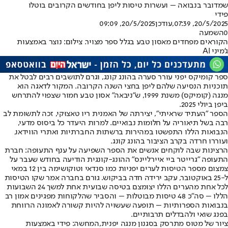
שמדובר בנבואה – ועשרות טיסות ליפן בחודשים הקרובים בוטלו
פידי
20/5/2025, 07:39
,עודכן
20/5/2025, 09:09
0
השמעה
הקוראים מפחדים מאסון טבע בגלל ספר מצויר. צילום: נוצר באמצעות
ג'מיני AI
ספר קומיקס יפני עורר סערה בהונג קונג, וגרם לתושבים רבים לבטל את
תוכניות הנסיעה שלהם ליפן בחצי השנה הקרובה. המקור לדאגה הוא
מנגה (קומיקס) משנת 1999, ש"ניבאה" אסון טבע חמור שצפוי להתרחש
ביפן ביולי 2025.
הספר "העתיד שראיתי", יצירתה של האמנית ריו טאצוּקי, זכה לתשומת לב
רבה בשל תיאוריה על חלומות נבואיים. למרות היעדר כל ביסוס מדעי,
הנבואות הללו התפשטו במהירות ברשתות החברתיות ואתרי הווידאו,
ועוררו חרדה בקרב הציבור בהונג קונג.
הרצינות שבה לוקחים אנשים את הספר השפיעה על ענף התעופה: חברת
התעופה "גרייטר ביי איירליינס" ההונג-קונגית הודיעה בחודש שעבר על
צמצום מספר הטיסות לערים יפניות כמו סנדאי וטוקושימה בין 12 במאי
ל-25 באוקטובר, עקב ירידה חדה בביקוש. גורם בחברה אמר שקו הטיסות
לכל אחת מהערים הללו יצומצם בטיסה שבועית אחת למשך 24 השבועות
הללו – סה"כ 48 טיסות מבוטלות – והסביר שהלקוחות מפגינים אמון רב
בנבואות הספרותיות – תופעה שעשויה להיות קשורה לאמונה הרווחת
בפנג שואי ולהבדלים תרבותיים.
ציור של מטוס מתרסק בסגנון מנגה יפנית,המחשה: פידי באמצעות