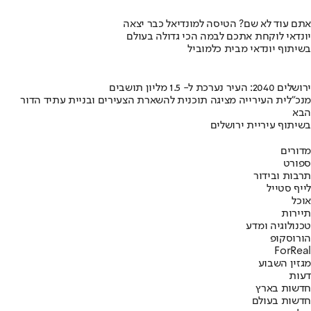
אתם עוד לא שם? הטיסה למונדיאל כבר יצאה
יונדאי לוקחת אתכם לבמה הכי גדולה בעולם
בשיתוף יונדאי מבית כלמוביל
ירושלים 2040: העיר נערכת ל- 1.5 מליון תושבים
מנכ"לית העירייה מציגה תוכנית להשארת הצעירים ובניית עתיד הדור
הבא
בשיתוף עיריית ירושלים
מדורים
ספורט
תרבות ובידור
לייף סטייל
אוכל
תיירות
טכנולוגיה ומדע
הורוסקופ
ForReal
מגזין השבוע
דעות
חדשות בארץ
חדשות בעולם