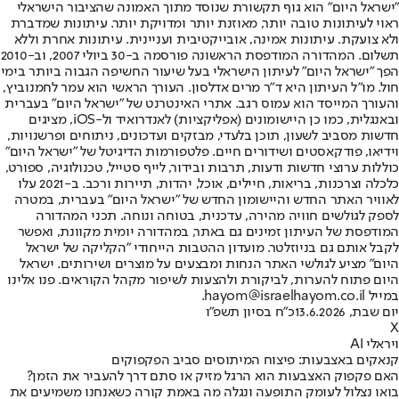
"ישראל היום" הוא גוף תקשורת שנוסד מתוך האמונה שהציבור הישראלי
ראוי לעיתונות טובה יותר, מאוזנת יותר ומדויקת יותר. עיתונות שמדברת
ולא צועקת. עיתונות אמינה, אובייקטיבית ועניינית. עיתונות אחרת וללא
תשלום. המהדורה המודפסת הראשונה פורסמה ב-30 ביולי 2007, וב-2010
הפך "ישראל היום" לעיתון הישראלי בעל שיעור החשיפה הגבוה ביותר בימי
חול. מו"ל העיתון היא ד"ר מרים אדלסון. העורך הראשי הוא עמר לחמנוביץ,
והעורך המייסד הוא עמוס רגב. אתרי האינטרנט של "ישראל היום" בעברית
ובאנגלית, כמו כן היישומונים (אפליקציות) לאנדרואיד ול-iOS, מציגים
חדשות מסביב לשעון, תוכן בלעדי, מבזקים ועדכונים, ניתוחים ופרשנויות,
וידיאו, פודקאסטים ושידורים חיים. פלטפורמות הדיגיטל של "ישראל היום"
כוללות ערוצי חדשות ודעות, תרבות ובידור, לייף סטייל, טכנולוגיה, ספורט,
כלכלה וצרכנות, בריאות, חיילים, אוכל, יהדות, תיירות ורכב. ב-2021 עלו
לאוויר האתר החדש והיישומון החדש של "ישראל היום" בעברית, במטרה
לספק לגולשים חוויה מהירה, עדכנית, בטוחה ונוחה. תכני המהדורה
המודפסת של העיתון זמינים גם באתר, במהדורה יומית מקוונת, ואפשר
לקבל אותם גם בניוזלטר. מועדון ההטבות הייחודי "הקליקה של ישראל
היום" מציע לגולשי האתר הנחות ומבצעים על מוצרים ושירותים. ישראל
היום פתוח להערות, לביקורת ולהצעות לשיפור מקהל הקוראים. פנו אלינו
במייל hayom@israelhayom.co.il.
יום שבת, 13.6.2026
כ"ח בסיון תשפ"ו
X
ויראלי AI
קנאקים באצבעות: פיצוח המיתוסים סביב הפקפוקים
האם פקפוק האצבעות הוא הרגל מזיק או סתם דרך להעביר את הזמן?
בואו נצלול לעומק התופעה ונגלה מה באמת קורה כשאנחנו משמיעים את