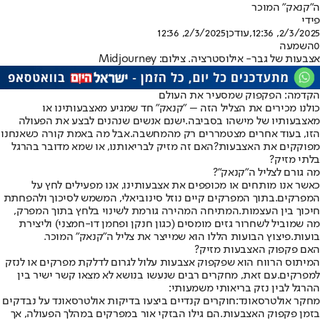
ה"קנאק" המוכר
פידי
2/3/2025, 12:36
,עודכן
2/3/2025, 12:36
0
השמעה
אצבעות של גבר- אילוסטרציה. צילום: Midjourney
הקדמה: הפקפוק שמסעיר את העולם
כולנו מכירים את הצליל הזה – "קנאק" חד שמגיע מאצבעותינו או
מאצבעותיו של מישהו בסביבה.
ישנם אנשים שנהנים לבצע את הפעולה
הזו, בעוד אחרים מצטמררים רק מהמחשבה.
אבל מה באמת קורה כשאנחנו
מפוקקים את האצבעות?
האם זה מזיק לבריאותנו, או שמא מדובר בהרגל
בלתי מזיק?
מה גורם לצליל ה"קנאק"?
כאשר אנו מותחים או מכופפים את אצבעותינו, אנו מפעילים לחץ על
המפרקים.
בתוך המפרקים קיים נוזל סינוביאלי, המשמש לסיכוך ולהפחתת
חיכוך בין העצמות.
המתיחה המהירה גורמת לשינוי בלחץ בתוך המפרק,
מה שמוביל לשחרור גזים מומסים (כגון חנקן ופחמן דו-חמצני) וליצירת
בועות.
פיצוץ הבועות הללו הוא שמייצר את צליל ה"קנאק" המוכר.
האם פקפוק האצבעות מזיק?
המיתוס הרווח הוא שפקפוק אצבעות עלול לגרום לדלקת מפרקים או לנזק
למפרקים.
עם זאת, מחקרים רבים שנעשו בנושא לא מצאו קשר ישיר בין
ההרגל לבין נזק בריאותי משמעותי:
מחקר אולטרסאונד:
חוקרים קנדיים ביצעו בדיקות אולטרסאונד על נבדקים
בזמן פקפוק האצבעות.
הם גילו הבזקי אור במפרקים במהלך הפעולה, אך