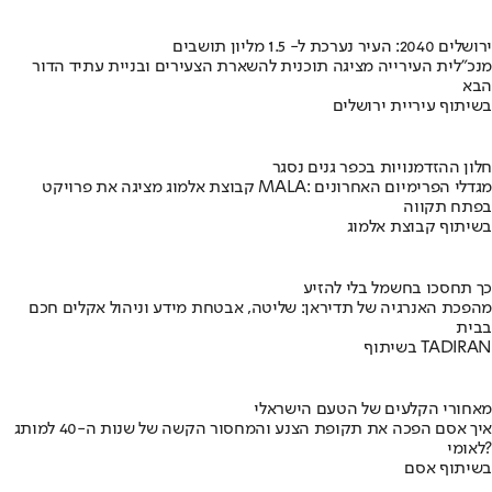
ירושלים 2040: העיר נערכת ל- 1.5 מליון תושבים
מנכ"לית העירייה מציגה תוכנית להשארת הצעירים ובניית עתיד הדור
הבא
בשיתוף עיריית ירושלים
חלון ההזדמנויות בכפר גנים נסגר
קבוצת אלמוג מציגה את פרויקט MALA: מגדלי הפרימיום האחרונים
בפתח תקווה
בשיתוף קבוצת אלמוג
כך תחסכו בחשמל בלי להזיע
מהפכת האנרגיה של תדיראן: שליטה, אבטחת מידע וניהול אקלים חכם
בבית
בשיתוף TADIRAN
מאחורי הקלעים של הטעם הישראלי
איך אסם הפכה את תקופת הצנע והמחסור הקשה של שנות ה-40 למותג
לאומי?
בשיתוף אסם