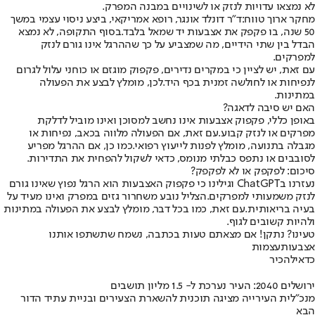
לא נמצאו עדויות לנזק או לשינויים במבנה המפרק.
מחקר ארוך טווח:
ד"ר דונלד אונגר, רופא אמריקאי, ביצע ניסוי עצמי במשך
50 שנה, בו פקפק את אצבעות יד שמאל בלבד.
בסוף התקופה, לא נמצא
הבדל בין שתי הידיים, מה שמצביע על כך שההרגל אינו גורם לנזק
למפרקים.
עם זאת, יש לציין כי במקרים נדירים, פקפוק מוגזם או כוחני עלול לגרום
לנפיחות או לחולשה זמנית בכף היד.
לכן, מומלץ לבצע את הפעולה
במתינות.
האם יש סיבה לדאגה?
באופן כללי, פקפוק אצבעות אינו נחשב למסוכן ואינו מוביל לדלקת
מפרקים או לנזק קבוע.
עם זאת, אם הפעולה מלווה בכאב, נפיחות או
מגבלה בתנועה, מומלץ לפנות לייעוץ רפואי.
כמו כן, אם ההרגל מפריע
לסובבים או נתפס כבלתי מנומס, כדאי לשקול להפחית את התדירות.
סיכום: לפקפק או לא לפקפק?
נעזרנו בChatGPT וגילינו כי פקפוק האצבעות הוא הרגל נפוץ שאינו גורם
לנזק משמעותי למפרקים.
הצליל נובע משחרור גזים במפרק ואינו מעיד על
בעיה בריאותית.
עם זאת, כמו בכל דבר, מומלץ לבצע את הפעולה במתינות
ולהיות קשובים לגוף.
טעינו? נתקן! אם מצאתם טעות בכתבה, נשמח שתשתפו אותנו
אצבעות
עצמות
כדאי
להכיר
ירושלים 2040: העיר נערכת ל- 1.5 מליון תושבים
מנכ"לית העירייה מציגה תוכנית להשארת הצעירים ובניית עתיד הדור
הבא