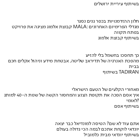
בשיתוף עיריית ירושלים
חלון ההזדמנויות בכפר גנים נסגר
קבוצת אלמוג מציגה את פרויקט MALA: מגדלי הפרימיום האחרונים
בפתח תקווה
בשיתוף קבוצת אלמוג
כך תחסכו בחשמל בלי להזיע
מהפכת האנרגיה של תדיראן: שליטה, אבטחת מידע וניהול אקלים חכם
בבית
בשיתוף TADIRAN
מאחורי הקלעים של הטעם הישראלי
איך אסם הפכה את תקופת הצנע והמחסור הקשה של שנות ה-40 למותג
לאומי?
בשיתוף אסם
אתם עוד לא שם? הטיסה למונדיאל כבר יצאה
יונדאי לוקחת אתכם לבמה הכי גדולה בעולם
בשיתוף יונדאי מבית כלמוביל