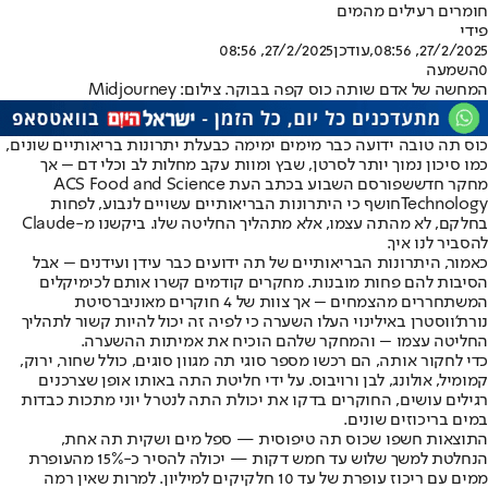
חומרים רעילים מהמים
פידי
27/2/2025, 08:56
,עודכן
27/2/2025, 08:56
0
השמעה
המחשה של אדם שותה כוס קפה בבוקר. צילום: Midjourney
כוס תה טובה ידועה כבר מימים ימימה כבעלת יתרונות בריאותיים שונים,
כמו סיכון נמוך יותר לסרטן, שבץ ומוות עקב מחלות לב וכלי דם – אך
מחקר חדש
שפורסם השבוע בכתב העת ACS Food and Science
Technology
חושף כי היתרונות הבריאותיים עשויים לנבוע, לפחות
בחלקם, לא מהתה עצמו, אלא מתהליך החליטה שלו. ביקשנו מ-Claude
להסביר לנו איך.
כאמור, היתרונות הבריאותיים של תה ידועים כבר עידן ועידנים – אבל
הסיבות להם פחות מובנות. מחקרים קודמים קשרו אותם לכימיקלים
המשתחררים מהצמחים – אך צוות של 4 חוקרים מאוניברסיטת
נורת’ווסטרן באילינוי העלו השערה כי לפיה זה יכול להיות קשור לתהליך
החליטה עצמו – והמחקר שלהם הוכיח את אמיתות ההשערה.
כדי לחקור אותה, הם רכשו מספר סוגי תה מגוון סוגים, כולל שחור, ירוק,
קמומיל, אולונג, לבן ורויבוס. על ידי חליטת התה באותו אופן שצרכנים
רגילים עושים, החוקרים בדקו את יכולת התה לנטרל יוני מתכות כבדות
במים בריכוזים שונים.
התוצאות חשפו שכוס תה טיפוסית — ספל מים ושקית תה אחת,
הנחלטת למשך שלוש עד חמש דקות — יכולה להסיר כ-15% מהעופרת
ממים עם ריכוז עופרת של עד 10 חלקיקים למיליון. למרות שאין רמה