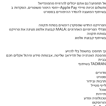
אל תחמיצו! גם אתם יכולים להרוויח מהמונדיאל
יחסי הימור משופרים, הפקדות ב-Apple Pay ותשלום זכיות מיידי
בשיתוף המועצה להסדר ההימורים בספורט
הפרויקט החדש שמסקרן רוכשים בפתח תקווה
קבוצת אלמוג מציגה את פרויקט MALA: מגדלי הפרימיום האחרונים
בפתח תקווה
בשיתוף קבוצת אלמוג
כך תחסכו בחשמל בלי להזיע
מהפכת האנרגיה של תדיראן: שליטה, אבטחת מידע וניהול אקלים חכם
בבית
בשיתוף TADIRAN
מדורים
ספורט
תרבות ובידור
לייף סטייל
אוכל
תיירות
טכנולוגיה ומדע
הורוסקופ