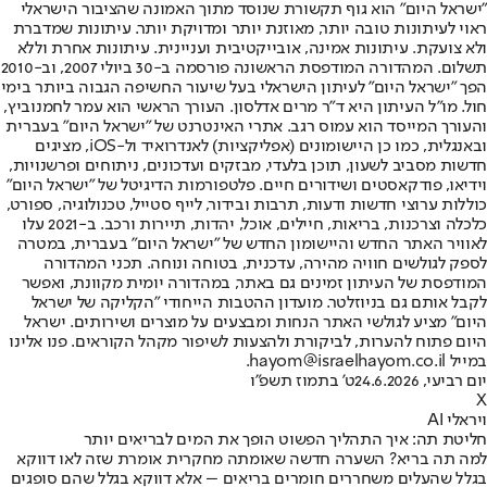
"ישראל היום" הוא גוף תקשורת שנוסד מתוך האמונה שהציבור הישראלי
ראוי לעיתונות טובה יותר, מאוזנת יותר ומדויקת יותר. עיתונות שמדברת
ולא צועקת. עיתונות אמינה, אובייקטיבית ועניינית. עיתונות אחרת וללא
תשלום. המהדורה המודפסת הראשונה פורסמה ב-30 ביולי 2007, וב-2010
הפך "ישראל היום" לעיתון הישראלי בעל שיעור החשיפה הגבוה ביותר בימי
חול. מו"ל העיתון היא ד"ר מרים אדלסון. העורך הראשי הוא עמר לחמנוביץ,
והעורך המייסד הוא עמוס רגב. אתרי האינטרנט של "ישראל היום" בעברית
ובאנגלית, כמו כן היישומונים (אפליקציות) לאנדרואיד ול-iOS, מציגים
חדשות מסביב לשעון, תוכן בלעדי, מבזקים ועדכונים, ניתוחים ופרשנויות,
וידיאו, פודקאסטים ושידורים חיים. פלטפורמות הדיגיטל של "ישראל היום"
כוללות ערוצי חדשות ודעות, תרבות ובידור, לייף סטייל, טכנולוגיה, ספורט,
כלכלה וצרכנות, בריאות, חיילים, אוכל, יהדות, תיירות ורכב. ב-2021 עלו
לאוויר האתר החדש והיישומון החדש של "ישראל היום" בעברית, במטרה
לספק לגולשים חוויה מהירה, עדכנית, בטוחה ונוחה. תכני המהדורה
המודפסת של העיתון זמינים גם באתר, במהדורה יומית מקוונת, ואפשר
לקבל אותם גם בניוזלטר. מועדון ההטבות הייחודי "הקליקה של ישראל
היום" מציע לגולשי האתר הנחות ומבצעים על מוצרים ושירותים. ישראל
היום פתוח להערות, לביקורת ולהצעות לשיפור מקהל הקוראים. פנו אלינו
במייל hayom@israelhayom.co.il.
יום רביעי, 24.6.2026
ט' בתמוז תשפ"ו
X
ויראלי AI
חליטת תה: איך התהליך הפשוט הופך את המים לבריאים יותר
למה תה בריא? השערה חדשה שאומתה מחקרית אומרת שזה לאו דווקא
בגלל שהעלים משחררים חומרים בריאים – אלא דווקא בגלל שהם סופגים