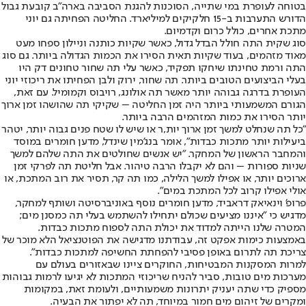
בטוחה לעופרת במי שתייה, הסוכנות להגנת הסביבה בארה"ב קובעת גבול
הדורש התערבות ב-15 חלקיקים למיליארד. החליטה הפחיתה גם יוני
מתכת אחרים, כולל כרום וקדמיום.
סוג שקית התה חולל הבדל גדול, כאשר שקיות כותנה וניילון ספחו מעט
מאוד מזהמים, בעוד שקיות תאית הסירו את הכמות הגדולה ביותר. גם סוג
התה ורמת טחינתו שיחקו תפקיד, כאשר עלי תה שחור טחונים דק היו
בעלי הביצועים הטובים ביותר. תה שחור, ירוק ולבן הפחיתו את ריכוזי יוני
העופרת בדרגה גבוהה יותר מאשר תה אולונג, רויבוס וקמומיל. עם זאת,
הגורם המשמעותי ביותר היה זמן החליטה – שקיקי תה שהושהו זמן ארוך
יותר הסירו את כמות המזהמים הרבה ביותר.
"כל תה שנחלט למשך זמן ארוך יות,ר או שיש לו שטח פנים גבוה יותר, יטהר
ביעילות יותר מתכות כבדות", אומר בנג'מין שינדל, מדען חומרים במוסד
והמחבר הראשון של המחקר. "יש אנשים שחולטים את התה שלהם למשך
שניות ספורות – והם לא יקבלו הרבה טיהור. אבל חליטת תה לפרקי זמן
ארוכים יותר, או אפילו למשך הלילה, כמו תה קר, תסיר את רוב המתכת, או
אולי אפילו קרוב לכל המתכת במים".
פרופ’ וינאיאק דראביד, מדען חומרים נוסף באוניברסיטה ושותף למחקר,
מדגיש כי "איננו מציעים שכולם יתחילו להשתמש בעלי תה כמסנן מים;
המטרה שלנו הייתה למדוד את יכולת התה לספוח מתכות כבדות.
באמצעות כימות אפקט זה, עבודתנו מדגישה את הפוטנציאל הלא מוכר של
צריכת תה לתרום באופן פסיבי להפחתת החשיפה למתכות כבדות".
למרות המסקנות המבטיחות, החוקרים ציינו שבאזורים בעולם עם
מערכות מים טובות, סביר להניח שריכוזי המתכות לא יגיעו לרמות גבוהות
מספיק כדי שתה יעניק יתרונות משמעותיים, ולעומת זאת, במקומות
ומקרים של זיהום מים חמור במיוחד, תה לא יפתור את הבעיה.