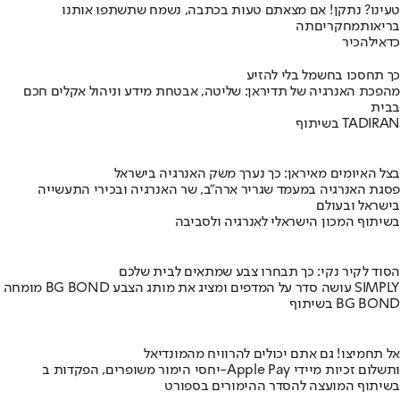
טעינו? נתקן! אם מצאתם טעות בכתבה, נשמח שתשתפו אותנו
בריאות
מחקרים
תה
כדאי
להכיר
כך תחסכו בחשמל בלי להזיע
מהפכת האנרגיה של תדיראן: שליטה, אבטחת מידע וניהול אקלים חכם
בבית
בשיתוף TADIRAN
בצל האיומים מאיראן: כך נערך משק האנרגיה בישראל
פסגת האנרגיה במעמד שגריר ארה"ב, שר האנרגיה ובכירי התעשייה
בישראל ובעולם
בשיתוף המכון הישראלי לאנרגיה ולסביבה
הסוד לקיר נקי: כך תבחרו צבע שמתאים לבית שלכם
מומחה BG BOND עושה סדר על המדפים ומציג את מותג הצבע SIMPLY
בשיתוף BG BOND
אל תחמיצו! גם אתם יכולים להרוויח מהמונדיאל
יחסי הימור משופרים, הפקדות ב-Apple Pay ותשלום זכיות מיידי
בשיתוף המועצה להסדר ההימורים בספורט