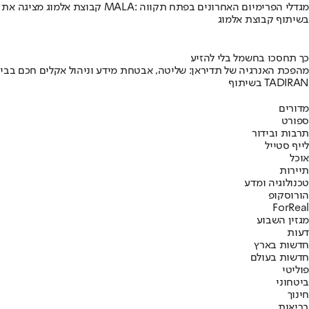
קבוצת אלמוג מציגה את פרויקט MALA: מגדלי הפרימיום האחרונים בפתח תקווה
בשיתוף קבוצת אלמוג
כך תחסכו בחשמל בלי להזיע
מהפכת האנרגיה של תדיראן: שליטה, אבטחת מידע וניהול אקלים חכם בבי
בשיתוף TADIRAN
מדורים
ספורט
תרבות ובידור
לייף סטייל
אוכל
תיירות
טכנולוגיה ומדע
הורוסקופ
ForReal
מגזין השבוע
דעות
חדשות בארץ
חדשות בעולם
פוליטי
ביטחוני
חינוך
בריאות