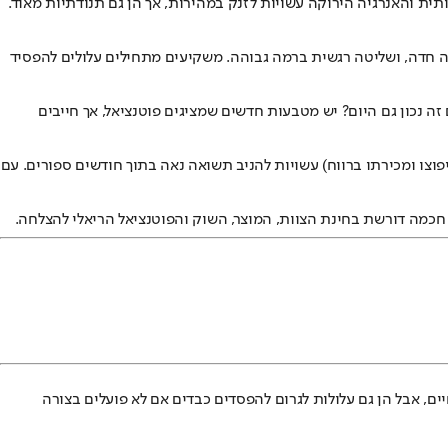
ת והאנרגיה הירוקה עשויות לזנק במהירות, אך הן גם תנודתיות מאוד.
יה חדה, ושליטה רגשית ברמה גבוהה. משקיעים מתחילים עלולים להפסיד
 נכון גם היום? יש מטבעות חדשים שמציגים פוטנציאל, אך חייבים
פוצו ומכירתו ברווח) עשויות להניב תשואה נאה בתוך חודשים ספורים. עם
חכמה דורשת בחינת הצוות, המוצר, השוק והפוטנציאל הריאלי להצלחה.
השקעות יכולות לשנות חיים, אבל הן גם עלולות לגרום להפסדים כבדים אם לא פועלים בצורה