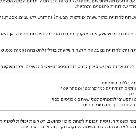
 יודעים מה מחפשים. מניות של חברות טכנולוגיה, תחום הבינה המלאכותי
די של דוחות פיננסיים ותחזיות.
פשרות להרוויח בתוך שעות או דקות. הבעיה? זה דורש ידע עצום, אסטרטג
 מסוכנת. מי שהשקיע בביטקוין מוקדם נהנה מהתעשרות מהירה, אך האם זה
ה ניתן להרוויח גם בטווח הקצר. השקעות בנדל"ן להשבחה (קניית נכס, שי
ום, אך גם כאן יש סיכון גבוה. רוב הסטארט-אפים נכשלים, ולכן השקעה 
ה כללים בסיסיים:
וקים תנודתיים כמו קריפטו ומסחר יומי.
כון.
 והקשיבו למומחים לפני שאתם מכניסים כסף.
הסיכון בין כמה סוגי נכסים.
 כסף במהירות – אבל ע"פ ChatGPT, רובן דורשות הבנה מעמיקה, ניסיון ונכונות לקחת סיכון מחושב. 
פיל את עצמה", קחו נשימה עמוקה, חקרו, והחליטו באחריות.