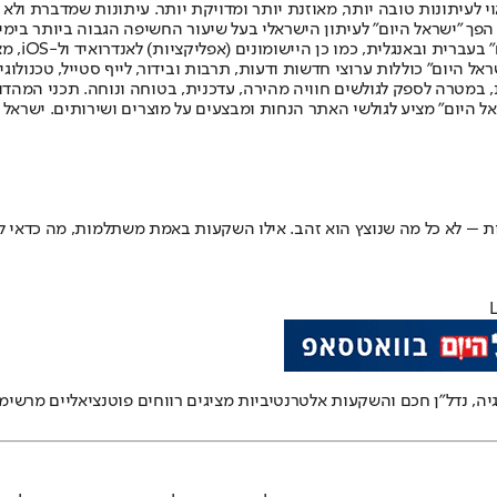
לעיתונות טובה יותר, מאוזנת יותר ומדויקת יותר. עיתונות שמדברת ולא צ
שלום. המהדורה המודפסת הראשונה פורסמה ב-30 ביולי 2007, וב-2010 הפך "ישראל היום" לעיתון הישראלי בעל שי
לחמנוביץ,
ל היום" כוללות ערוצי חדשות ודעות, תרבות ובידור, לייף סטייל, טכנולוגיה
ברית, במטרה לספק לגולשים חוויה מהירה, עדכנית, בטוחה ונוחה. תכני המה
ל היום" מציע לגולשי האתר הנחות ומבצעים על מוצרים ושירותים. ישראל 
 – לא כל מה שנוצץ הוא זהב. אילו השקעות באמת משתלמות, מה כדאי לב
ה, נדל"ן חכם והשקעות אלטרנטיביות מציגים רווחים פוטנציאליים מרשימי