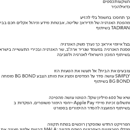
השקעות
כספים
כדאי
להכיר
כך תחסכו בחשמל בלי להזיע
מהפכת האנרגיה של תדיראן: שליטה, אבטחת מידע וניהול אקלים חכם בבי
בשיתוף TADIRAN
בצל איומי איראן: כך נערך משק האנרגיה
פסגת האנרגיה במעמד שגריר ארה"ב, שר האנרגיה ובכירי התעשייה בישראל
בשיתוף המכון הישראלי לאנרגיה ולסביבה
צובעים את הבית? אל תעשו את הטעות הזו
מומחה BG BOND עושה סדר על המדפים ומציג את מותג הצבע SIMPLY
בשיתוף BG BOND
שיא של 600 מיליון שקל: הטוטו עושה מהפיכה
יחסי הימור משופרים, הפקדות ב-Apple Pay ותשלום זכיות מיידי
בשיתוף המועצה להסדר ההימורים בספורט
הפרויקט החדש שמסקרן רוכשים בפתח תקווה
קבוצת אלמוג מציגה את פרויקט MALA: מגדלי הפרימיום האחרונים בפתח תקווה