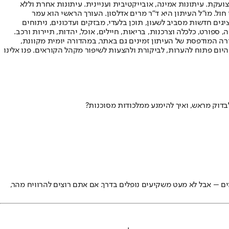
ועקת. עיתונות אמינה, אובייקטיבית ועניינית. עיתונות אחרת וללא
עור החשיפה הגבוה ביותר בימי חול. מו"ל העיתון היא ד"ר מרים אדלסון. העורך הראשי הוא עמר
 והעורך המייסד הוא עמוס רגב. אתרי האינטרנט של "ישראל היום" בעברית ובאנגלית, כמו כן היישומונים (אפליקציות) לאנדרואיד ול-iOS, מציגים חדשות מסביב לשעון, תוכן בלעדי, מבזקים ועדכונים, ניתוחים
, ספורט, כלכלה וצרכנות, בריאות, חיילים, אוכל, יהדות, תיירות ורכב.
דורה המודפסת של העיתון זמינים גם באתר, במהדורה יומית מקוונת,
היום פתוח להערות, לביקורת ולהצעות לשיפור מקהל הקוראים. פנו אלינו
דוק מראש, ואיך להימנע ממלכודות מסוכנות?
ם – אבל לא מעט משקיעים נופלים בדרך. אם אתם רוצים להרוויח מהר,