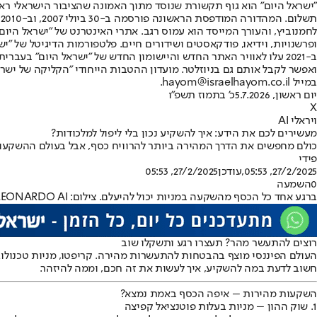
"ישראל היום" הוא גוף תקשורת שנוסד מתוך האמונה שהציבור הישראלי ראוי 
ת
ופרשנויות, וידיאו, פודקאסטים ושידורים חיים. פלטפורמות הדיגיטל של "ישרא
ב-2021 עלו לאוויר האתר החדש והיישומון החדש של "ישראל היום" בע
ואפשר לקבל אותם גם בניוזלטר. מועדון ההטבות הייחודי "הקליקה של ישרא
במייל hayom@israelhayom.co.il.
יום ראשון, 5.7.2026
כ' בתמוז תשפ"ו
X
ויראלי AI
מעשירים לכם את הידע: איך להשקיע נכון בלי ליפול למלכודות?
כולם מחפשים את הדרך המהירה ביותר להרוויח כסף, אבל בעולם ההשקעות
פידי
27/2/2025, 05:53
,עודכן
27/2/2025, 05:53
0
השמעה
ברגע אחד כל הכסף מהשקעה במניות יכול להיעלם. צילום: LEONARDO AI
רוצים להתעשר מהר? תעצרו רגע ותשקלו שוב
העולם הפיננסי מוצף בהבטחות להתעשרות מהירה. קריפטו, מניות טכנולוגי
חשוב לדעת במה להשקיע, איך לעשות את זה חכם, וממה להיזהר.
השקעות מהירות – איפה הכסף באמת נמצא?
1. שוק ההון – מניות בעלות פוטנציאל קפיצה