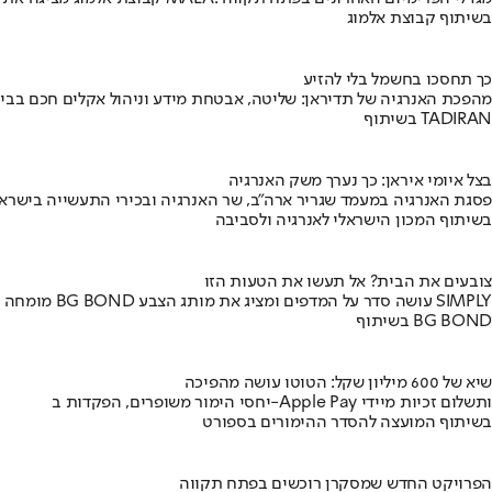
בשיתוף קבוצת אלמוג
כך תחסכו בחשמל בלי להזיע
מהפכת האנרגיה של תדיראן: שליטה, אבטחת מידע וניהול אקלים חכם בבי
בשיתוף TADIRAN
בצל איומי איראן: כך נערך משק האנרגיה
פסגת האנרגיה במעמד שגריר ארה"ב, שר האנרגיה ובכירי התעשייה בישראל
בשיתוף המכון הישראלי לאנרגיה ולסביבה
צובעים את הבית? אל תעשו את הטעות הזו
מומחה BG BOND עושה סדר על המדפים ומציג את מותג הצבע SIMPLY
בשיתוף BG BOND
שיא של 600 מיליון שקל: הטוטו עושה מהפיכה
יחסי הימור משופרים, הפקדות ב-Apple Pay ותשלום זכיות מיידי
בשיתוף המועצה להסדר ההימורים בספורט
הפרויקט החדש שמסקרן רוכשים בפתח תקווה