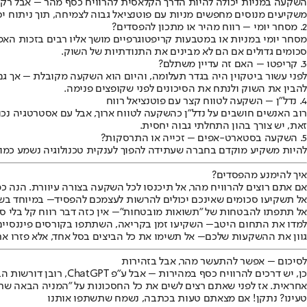
השקעה במניות יכולה להיות הדרך הקלאסית להרוויח כסף מהר – אבל רק אם
משקיעים מנוסים מחפשים מניות עם פוטנציאל גבוה לצמיחה, תוך ניתוח יסו
2. מסחר יומי – רווח מהיר או מתכון להפסדים?
מסחר יומי במניות או במטבעות קריפטוגרפיים מושך אליו רבים בזכות הא
סכומים גדולים אם הם לא מבינים את התנודתיות של השוק.
3. קריפטו – האם זה עדיין משתלם?
לפני עשור ביטקוין היה בגדר תעלומה, והיום הוא השקעה מקובלת – אך גם
להבין את השוק ולנתח את הסיכונים לפני שקופצים פנימה.
4. נדל"ן – השקעה לטווח קצר עם פוטנציאל רווח
רוב האנשים חושבים על נדל"ן כהשקעה לטווח ארוך, אבל עם אסטרטגיה נכונ
זאת, יש צורך בהון התחלתי גבוה יחסית.
5. השקעה בסטארט-אפים – זכייה או התרסקות?
להיות משקיע מוקדם בחברה שעתידה להפוך לענקית טכנולוגיה נשמע כמו חל
איך להימנע מהפסדים?
אם אתם רוצים להרוויח מהר, אל תיכנסו לכל השקעה בצורה עיוורת. הנה כמ
אל תשקיעו סכומים שאינכם יכולים להרשות לעצמכם להפסיד
– במיוחד בשו
אל תתפתו להבטחות של "תשואות מובטחות"
– אין כזה דבר רווח קל בלי סי
למדו את התחום היטב
– השקיעו זמן בקריאה, השתתפו בקורסים פיננסיים
גוון את ההשקעות שלכם
– אל תשימו את כל הביצים בסל אחד, אלא פזרו את 
לסיכום – אפשר להתעשר מהר, אבל בזהירות
כן, יש דרכים להרוויח
אחראית. אז לפני שאתם רצים לשים את כל החסכונות על "המניה הבאה שתכ
טעינו? נתקן! אם מצאתם טעות בכתבה, נשמח שתשתפו אותנו