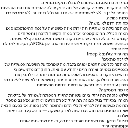
מזיקות בתאים, מה שתורם להגבלת נזקים מוחיים.
לפי החוקרים, שתייה קבועה של תה ירוק יכולה להפחית את נפח הפגיעות
בחומר הלבן ב-3% למשתתפים ששתו 600 מ"ל ביום, וב-6% למי שצרכו
כמות כפולה.
מה תה ירוק לא עושה
?
המחקר גילה כי שתיית תה ירוק אינה משפיעה על נפח ההיפוקמפוס או
המוח הכולל. ההיפוקמפוס, אזור במוח הקשור לזיכרון ותפקודים
קוגניטיביים, לא הראה שינויים בקרב המשתתפים. כמו כן, לא נצפתה
השפעה משמעותית בקרב אנשים עם וריאנט הגן APOE4, הקשור למחלת
אלצהיימר.
תה ירוק,צילום: freepik
למי זה מתאים
?
המחקר כלל משתתפים יפנים בלבד, מה שמרמז על השפעה אפשרית של
מאפיינים גנטיים ואורח חיים ייחודי. עם זאת, החוקרים מדגישים כי
דרושים מחקרים נוספים על אוכלוסיות מגוונות יותר כדי להבין את
ההשפעות במלואן. התוצאות מציעות יתרון משמעותי לאנשים ללא גורמי
סיכון עיקריים, כמו דיכאון או נטיות גנטיות ספציפיות.
אז מה המסקנה
?
שלוש כוסות תה ירוק ביום עשויות להיות המפתח לשמירה על בריאות
המוח, במיוחד בגיל מבוגר. תה ירוק לא רק מרענן ומרגיע, אלא גם מספק
תרומה משמעותית לבריאות כלי הדם והחומר הלבן במוח. אז בפעם הבאה
שאתם מוזגים כוס תה, זכרו שזה לא רק משקה — זו השקעה בבריאות
שלכם.
טעינו? נתקן! אם מצאתם טעות בכתבה, נשמח שתשתפו אותנו
יפן
מוח
תה ירוק