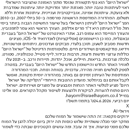
"ישראל היום" הוא גוף תקשורת שנוסד מתוך האמונה שהציבור הישראלי
ראוי לעיתונות טובה יותר, מאוזנת יותר ומדויקת יותר. עיתונות שמדברת
ולא צועקת. עיתונות אמינה, אובייקטיבית ועניינית. עיתונות אחרת וללא
תשלום. המהדורה המודפסת הראשונה פורסמה ב-30 ביולי 2007, וב-2010
הפך "ישראל היום" לעיתון הישראלי בעל שיעור החשיפה הגבוה ביותר בימי
חול. מו"ל העיתון היא ד"ר מרים אדלסון. העורך הראשי הוא עמר לחמנוביץ,
והעורך המייסד הוא עמוס רגב. אתרי האינטרנט של "ישראל היום" בעברית
ובאנגלית, כמו כן היישומונים (אפליקציות) לאנדרואיד ול-iOS, מציגים
חדשות מסביב לשעון, תוכן בלעדי, מבזקים ועדכונים, ניתוחים ופרשנויות,
וידיאו, פודקאסטים ושידורים חיים. פלטפורמות הדיגיטל של "ישראל היום"
כוללות ערוצי חדשות ודעות, תרבות ובידור, לייף סטייל, טכנולוגיה, ספורט,
כלכלה וצרכנות, בריאות, חיילים, אוכל, יהדות, תיירות ורכב. ב-2021 עלו
לאוויר האתר החדש והיישומון החדש של "ישראל היום" בעברית, במטרה
לספק לגולשים חוויה מהירה, עדכנית, בטוחה ונוחה. תכני המהדורה
המודפסת של העיתון זמינים גם באתר, במהדורה יומית מקוונת, ואפשר
לקבל אותם גם בניוזלטר. מועדון ההטבות הייחודי "הקליקה של ישראל
היום" מציע לגולשי האתר הנחות ומבצעים על מוצרים ושירותים. ישראל
היום פתוח להערות, לביקורת ולהצעות לשיפור מקהל הקוראים. פנו אלינו
במייל hayom@israelhayom.co.il.
יום רביעי, 24.6.2026
ט' בתמוז תשפ"ו
X
ויראלי AI
ירוקים מקנאה: זה התה שישמור על המוח שלכם
מחקר יפני מגלה ששתיית שלוש כוסות תה ירוק ביום יכולה להגן על המוח
שלכם מפני פגיעות. איך זה עובד, ומה עושים הקטכינים שבתה כדי לשמור