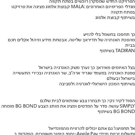
הפרויקט החדש שמסקרן רוכשים בפתח תקווה
קבוצת אלמוג מציגה את פרויקט MALA: מגדלי הפרימיום האחרונים
בפתח תקווה
בשיתוף קבוצת אלמוג
כך תחסכו בחשמל בלי להזיע
מהפכת האנרגיה של תדיראן: שליטה, אבטחת מידע וניהול אקלים חכם
בבית
בשיתוף TADIRAN
בצל האיומים מאיראן: כך נערך משק האנרגיה בישראל
פסגת האנרגיה במעמד שגריר ארה"ב, שר האנרגיה ובכירי התעשייה
בישראל ובעולם
בשיתוף המכון הישראלי לאנרגיה ולסביבה
הסוד לקיר נקי: כך תבחרו צבע שמתאים לבית שלכם
מומחה BG BOND עושה סדר על המדפים ומציג את מותג הצבע SIMPLY
בשיתוף BG BOND
אל תחמיצו! גם אתם יכולים להרוויח מהמונדיאל
יחסי הימור משופרים, הפקדות ב-Apple Pay ותשלום זכיות מיידי