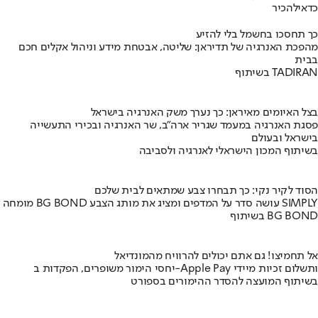
כדאי
להכיר
כך תחסכו בחשמל בלי להזיע
מהפכת האנרגיה של תדיראן: שליטה, אבטחת מידע וניהול אקלים חכם
בבית
בשיתוף TADIRAN
בצל האיומים מאיראן: כך נערך משק האנרגיה בישראל
פסגת האנרגיה במעמד שגריר ארה"ב, שר האנרגיה ובכירי התעשייה
בישראל ובעולם
בשיתוף המכון הישראלי לאנרגיה ולסביבה
הסוד לקיר נקי: כך תבחרו צבע שמתאים לבית שלכם
מומחה BG BOND עושה סדר על המדפים ומציג את מותג הצבע SIMPLY
בשיתוף BG BOND
אל תחמיצו! גם אתם יכולים להרוויח מהמונדיאל
יחסי הימור משופרים, הפקדות ב-Apple Pay ותשלום זכיות מיידי
בשיתוף המועצה להסדר ההימורים בספורט