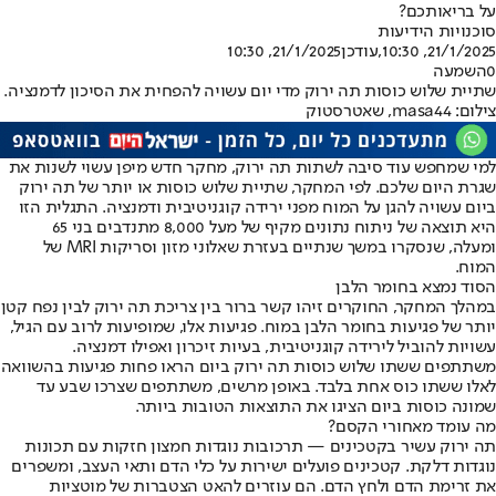
על בריאותכם?
סוכנויות הידיעות
21/1/2025, 10:30
,עודכן
21/1/2025, 10:30
0
השמעה
שתיית שלוש כוסות תה ירוק מדי יום עשויה להפחית את הסיכון לדמנציה.
צילום: masa44, שאטרסטוק
למי שמחפש עוד סיבה לשתות תה ירוק, מחקר חדש מיפן עשוי לשנות את
שגרת היום שלכם. לפי המחקר, שתיית שלוש כוסות או יותר של תה ירוק
ביום עשויה להגן על המוח מפני ירידה קוגניטיבית ודמנציה. התגלית הזו
היא תוצאה של ניתוח נתונים מקיף של מעל 8,000 מתנדבים בני 65
ומעלה, שנסקרו במשך שנתיים בעזרת שאלוני מזון וסריקות MRI של
המוח.
הסוד נמצא בחומר הלבן
במהלך המחקר, החוקרים זיהו קשר ברור בין צריכת תה ירוק לבין נפח קטן
יותר של פגיעות בחומר הלבן במוח. פגיעות אלו, שמופיעות לרוב עם הגיל,
עשויות להוביל לירידה קוגניטיבית, בעיות זיכרון ואפילו דמנציה.
משתתפים ששתו שלוש כוסות תה ירוק ביום הראו פחות פגיעות בהשוואה
לאלו ששתו כוס אחת בלבד. באופן מרשים, משתתפים שצרכו שבע עד
שמונה כוסות ביום הציגו את התוצאות הטובות ביותר.
מה עומד מאחורי הקסם
?
תה ירוק עשיר בקטכינים — תרכובות נוגדות חמצון חזקות עם תכונות
נוגדות דלקת. קטכינים פועלים ישירות על כלי הדם ותאי העצב, ומשפרים
את זרימת הדם ולחץ הדם. הם עוזרים להאט הצטברות של מוטציות