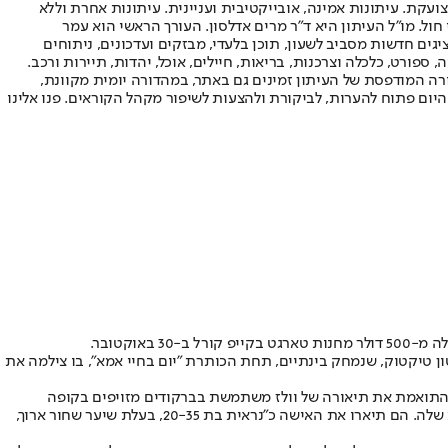
ועקת. עיתונות אמינה, אובייקטיבית ועניינית. עיתונות אחרת וללא
עור החשיפה הגבוה ביותר בימי חול. מו"ל העיתון היא ד"ר מרים אדלסון. העורך הראשי הוא עמר
 והעורך המייסד הוא עמוס רגב. אתרי האינטרנט של "ישראל היום" בעברית ובאנגלית, כמו כן היישומונים (אפליקציות) לאנדרואיד ול-iOS, מציגים חדשות מסביב לשעון, תוכן בלעדי, מבזקים ועדכונים, ניתוחים
, ספורט, כלכלה וצרכנות, בריאות, חיילים, אוכל, יהדות, תיירות ורכב.
דורה המודפסת של העיתון זמינים גם באתר, במהדורה יומית מקוונת,
היום פתוח להערות, לביקורת ולהצעות לשיפור מקהל הקוראים. פנו אלינו
ן טיקטוק, שנמחק בינתיים, תחת הכותרת "יום בחיי אמא", בו צילמה את
התואמת את תיאורה של וולז משתמשת בברקודים מזויפים בקופה
העצמית כדי לסרוק פריטים במחירים מופחתים. כדי לזהות את החשודה, המשטרה פרסמה תמונות ממצלמות האבטחה בחשבונות המדיה החברתית שלה. הם תיארו את האישה כ"נראית בת 20-35, בעלת שיער שחור ארוך,