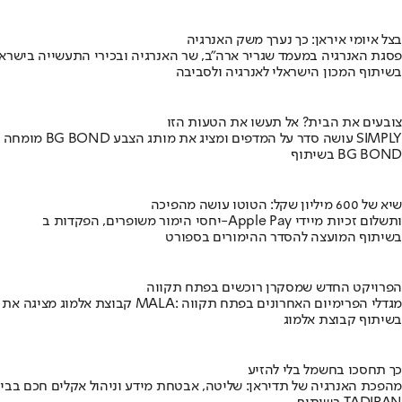
בצל איומי איראן: כך נערך משק האנרגיה
פסגת האנרגיה במעמד שגריר ארה"ב, שר האנרגיה ובכירי התעשייה בישראל
בשיתוף המכון הישראלי לאנרגיה ולסביבה
צובעים את הבית? אל תעשו את הטעות הזו
מומחה BG BOND עושה סדר על המדפים ומציג את מותג הצבע SIMPLY
בשיתוף BG BOND
שיא של 600 מיליון שקל: הטוטו עושה מהפיכה
יחסי הימור משופרים, הפקדות ב-Apple Pay ותשלום זכיות מיידי
בשיתוף המועצה להסדר ההימורים בספורט
הפרויקט החדש שמסקרן רוכשים בפתח תקווה
קבוצת אלמוג מציגה את פרויקט MALA: מגדלי הפרימיום האחרונים בפתח תקווה
בשיתוף קבוצת אלמוג
כך תחסכו בחשמל בלי להזיע
מהפכת האנרגיה של תדיראן: שליטה, אבטחת מידע וניהול אקלים חכם בבי