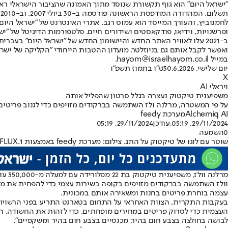
"ישראל היום" הוא גוף תקשורת שנוסד מתוך האמונה שהציבור הישראלי ראוי 
ת
ופרשנויות, וידיאו, פודקאסטים ושידורים חיים. פלטפורמות הדיגיטל של "ישרא
ב-2021 עלו לאוויר האתר החדש והיישומון החדש של "ישראל היום" בע
ואפשר לקבל אותם גם בניוזלטר. מועדון ההטבות הייחודי "הקליקה של ישרא
במייל hayom@israelhayom.co.il.
יום שלישי, 30.6.2026
ט"ו בתמוז תשפ"ו
X
ויראלי AI
משפיענית טיקטוק נעצרה בגלל סרטון שהפליל אותה
על פי המשטרה, מרלנה ולז השתמשה בברקודים מזויפים כדי לגנוב פריטים בשווי 500 דולר מטארגט, ותיעדה את עצמ
Alchemiq AI
מערכת feedy
29/11/2024, 05:19
,עודכן
29/11/2024, 05:19
0
השמעה
שוטר עם לוגו של טיקטוק על התג. צילום: מערכת feedy באמצעות FLUX.1
מרלנה וולז, משפיענית טיקטוק בת 22 מפלורידה עם למעלה מ-350,000 עוקבים, נעצרה והואשמה בגניבה לאחר שלכאורה גנבה 16 פריטים בשווי למעלה מ-500 דולר מחנות טארגט בקייפ קורל ב-30 באוקטובר.
וולז השתמשה בברקודים מזויפים בקופה בשירות עצמי כדי להפחית את מחיר
עצמה בוחרת פריטים בחנות ומשאירה אותם במכונית.
בעקבות התקרית, הצוות האחראי על התחום בטארגט התריע בפני הרשויו
לבושה בחולצה בצבע חום בהיר, מכנסיים בצבע חום בהיר ומשקפיים".