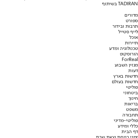
בשיתוף TADIRAN
מדורים
ספורט
תרבות ובידור
לייף סטייל
אוכל
תיירות
טכנולוגיה ומדע
הורוסקופ
ForReal
מגזין השבוע
דעות
חדשות בארץ
חדשות בעולם
פוליטי
ביטחוני
חינוך
בריאות
משפט
תחבורה
פוליטי-מדיני
כללי ומידע
דף הבית
זמני כניסת וצאת שבת