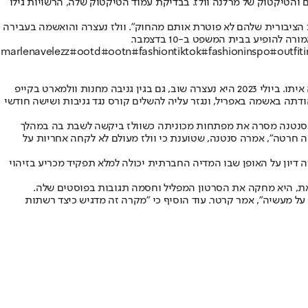
טגרם והטיקטוק של מרלנה וולז. בבדיקת עמוד הטיקטוק שלה, הרשויות גילו
 הציבורית שלהם לא פוטרת אותם מהחוק". וולז נעצרה והואשמה בעבירה
#ootd
#ootn
#fashiontiktok
#fashioninspo
#outfit
זו לא הפעם הראשונה שוולז נתקלת בבעיות משפטיות; היא נעצרה לראשונה ב-2019, כאשר היתה בת 17 בלבד, לאחר שגנבה רכב של חברה והתרסקה איתו. ביולי 2023 היא נעצרה שוב, גם בגין גניבה מחנות וולמארט בקייפ
-63 דולר על ידי סריקת פריטים במחיר נמוך יותר. היא הודתה באשמה באפריל, ונגזר עליה להשלים קורס נגד גניבות ושישה חודשי
 לנו שיעור משותף בתיכון אידה בייקר, והתחברנו”. סנטנה מסרה את מפתחות מכוניתה כשוולז ביקשה לשבת בה במהלך
ה חרטה", אמרה סנטנה, שטוענת כי וולז מעולם לא לקחה אחריות על
 דיון על האופן שבו המדיה החברתית יכולה למלא תפקיד מכריע בזיהוי
ם זאת, היא מחקה את הסרטון המפליל וחסמה תגובות בפוסטים שלה.
ל מעשיה", אמר קרטר. עוד הוסיף כי "מקרה זה מדגיש כיצד רשתות