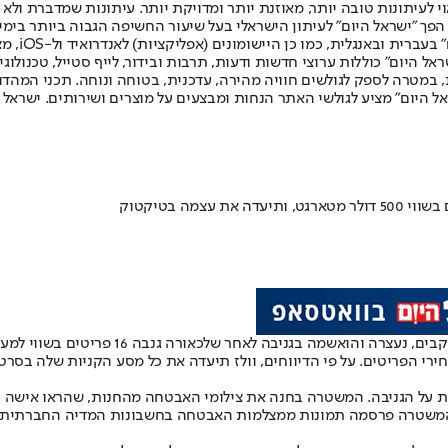
לעיתונות טובה יותר, מאוזנת יותר ומדויקת יותר. עיתונות שמדברת ולא צ
שלום. המהדורה המודפסת הראשונה פורסמה ב-30 ביולי 2007, וב-2010 הפך "ישראל היום" לעיתון הישראלי בעל שי
לחמנוביץ,
ל היום" כוללות ערוצי חדשות ודעות, תרבות ובידור, לייף סטייל, טכנולוגיה
ברית, במטרה לספק לגולשים חוויה מהירה, עדכנית, בטוחה ונוחה. תכני המה
ל היום" מציע לגולשי האתר הנחות ומבצעים על מוצרים ושירותים. ישראל 
ה בטיקטוק
י הפריטים. על פי הדיווחים, וולז תיעדה את כל מסע הקניות שלה בסרטו
ת על הגניבה. המשטרה בחנה את צילומי האבטחה מהחנות, שהראו אישה 