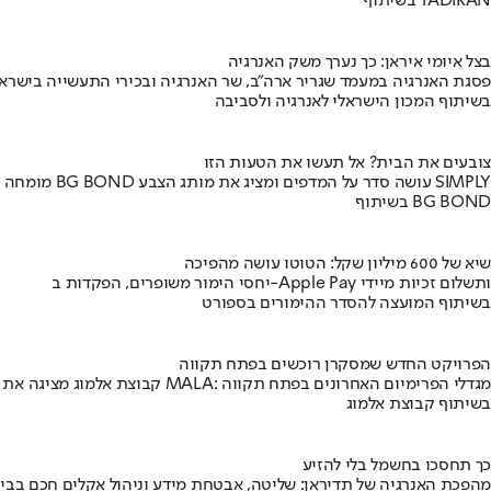
בשיתוף TADIRAN
בצל איומי איראן: כך נערך משק האנרגיה
פסגת האנרגיה במעמד שגריר ארה"ב, שר האנרגיה ובכירי התעשייה בישראל
בשיתוף המכון הישראלי לאנרגיה ולסביבה
צובעים את הבית? אל תעשו את הטעות הזו
מומחה BG BOND עושה סדר על המדפים ומציג את מותג הצבע SIMPLY
בשיתוף BG BOND
שיא של 600 מיליון שקל: הטוטו עושה מהפיכה
יחסי הימור משופרים, הפקדות ב-Apple Pay ותשלום זכיות מיידי
בשיתוף המועצה להסדר ההימורים בספורט
הפרויקט החדש שמסקרן רוכשים בפתח תקווה
קבוצת אלמוג מציגה את פרויקט MALA: מגדלי הפרימיום האחרונים בפתח תקווה
בשיתוף קבוצת אלמוג
כך תחסכו בחשמל בלי להזיע
מהפכת האנרגיה של תדיראן: שליטה, אבטחת מידע וניהול אקלים חכם בבי