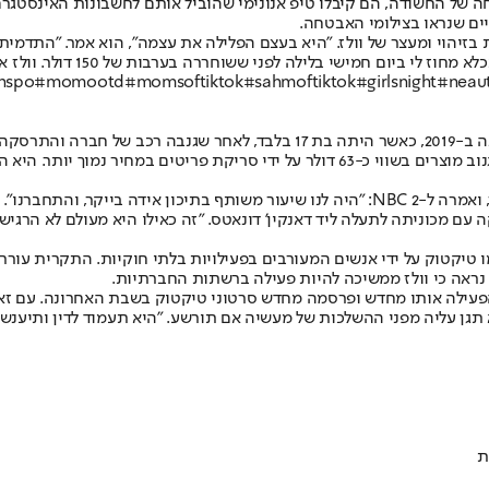
מי האבטחה של החשודה, הם קיבלו טיפ אנונימי שהוביל אותם לחשבונות האינס
יים שנראו בצילומי האבטחה.
יהוי ומעצר של וולז. "היא בעצם הפלילה את עצמה", הוא אמר. "התדמית
inspo
#momootd
#momsoftiktok
#sahmoftiktok
#girlsnight
#neaut
קורל. באותו אירוע, היא שינתה מחירים בקופה העצמית, מה שאפשר לה לגנוב מוצרים בשווי כ
חברה לשעבר מהתיכון, אמנדה סנטנה, דיברה על התנהגותה של וולז בעבר, ואמרה ל-NBC 2: "היה
עם מכוניתה לתעלה ליד דאנקין’ דונאטס. "זה כאילו היא מעולם לא הרגיש
טיקטוק על ידי אנשים המעורבים בפעילויות בלתי חוקיות. התקרית עוררה
נראה כי וולז ממשיכה להיות פעילה ברשתות החברתיות.
אך מאז הפעילה אותו מחדש ופרסמה מחדש סרטוני טיקטוק בשבת האחרונה. ע
גן עליה מפני ההשלכות של מעשיה אם תורשע. "היא תעמוד לדין ותיענש ע
ת