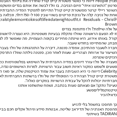
מגזין People דיווח כי כאשר משטרת קייפ קורל שחררה את צילו
סרטון "התארגנו איתי" מיום הגניבה, בו וולז לבשה את אותם בגדים ומשקפ
השוטר ריילי קרטר ממשטרת קייפ קורל התייחס לתפקיד המדיה החברתית בז
אחת של גניבה קלה על גניבת פריטים בשווי שבין 100 ל-750 דולר, ונכלאה בכלא מחוז לי ביום חמישי בלילה לפני ששוחררה בערבות של 150 דולר. וולז אמורה להופיע בבית המשפט ב-10 בדצמבר.
ralstyle
#momtok
#softlife
#datenightoutfit
♬ Residuals - Chris
@marlenavelezz
Brown
על אלה שילמת? ולז מדגמנת בגדים
מבחן, שהסתיימו בחודש שעבר.
השיעור עד ארוחת הצהריים. שעות לאחר מכן, סנטנה גילתה שוולז התרסקה 
הנזקים שנגרמו.
מעצרה של וולז עורר דיונים במדיה החברתית על השימוש בפלטפורמות כמו 
פשעים ולשמש כמקור ראיות חשוב עבור הרשויות. למרות האישומים נגדה, 
Celebrity דיווח כי היא השביתה בעבר את עמוד הטיקטוק שלה, 
משטרת קייפ קורל הצהירה כי הפופולריות של וולז ברשתות החברתיות לא ת
חברתיות יכולות להקל על עבודת הרשויות במקרים כאלה".
טעינו? נתקן! אם מצאתם טעות בכתבה, נשמח שתשתפו אותנו
טיקטוק
פלילים
פשע
כדאי
להכיר
כך תחסכו בחשמל בלי להזיע
מהפכת האנרגיה של תדיראן: שליטה, אבטחת מידע וניהול אקלים חכם בבי
בשיתוף TADIRAN