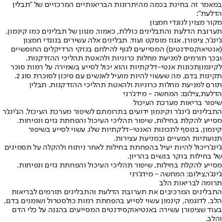
במאמר זה בחינת בכמה מהיתרונות הבריאותיים המרכזיים של "תבלין
הדלעת":
מקור מצוין לנוגדי חמצון
תערובת הדלעת והתבלינים כוללת, כאמור, מגוון של תבלינים כמו קינמון,
ג'ינג'ר, ציפורן, אגוז מוסקט ועוד. תבלינים אלה עשירים בנוגדי חמצון
(אנטיאוקסידנטים) המסייעים לגוף להילחם בנזקי הרדיקלים החופשיים
ובכך תורמים למניעת מחלות כרוניות ולהאטת תהליכי ההזדקנות.
לקינמון
תכונות אנטי-דלקתיות והוא יכול לסייע בשמירה על רמות סוכר
תקינות בדם, מה שעשוי להיות מועיל לאנשים עם סיכון לסוכרת סוג 2.
תורם למניעת מחלות כרוניות ולהאטת תהליכי ההזדקנות. תבלין
הדלעת,צילום: המחשה - מידג'רני
שיפור בריאות מערכת העיכול
התבלינים ג'ינג'ר וקינמון ידועים בתרומתם לשיפור מערכת העיכול. הג'ינג'ר
מסייע להקלת בחילות, שיפור תהליכי העיכול והפחתת גזים ונפיחות.
קינמון, בנוסף לתכונות האנטי-דלקתיות שלו, עשוי לסייע בשיפור
תנועתיות המעיים ובמניעת עצירות.
ג'ינג'ר
יכול להיות יעיל בהפחתת בחילות לאחר ניתוח ולהקלה על תסמינים
של בחילות בוקר בנשים בהריון.
מסייע להקלת בחילות, שיפור תהליכי העיכול והפחתת גזים ונפיחות.
ג'ינג'ר,צילום: המחשה - מידג'רני
תרומה לבריאות הלב
התבלינים המרכיבים את תערובת הדלעת והתבלינים תורמים לבריאות
הלב. לדוגמה, קינמון עשוי לסייע בהפחתת רמות כולסטרול ושומנים בדם,
בעוד שציפורן עשירה באנטיאוקסידנטים המסייעים בהגנה על כלי הדם
והלב.