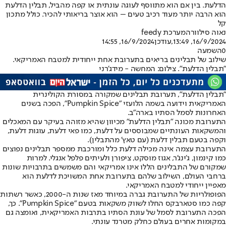
הדלעת. בין אם הוא מתווסף לעוגה עונתית או קפה מהביל, תבלין הדלעת
הוא הרבה יותר מעוד רכיב טעים – הוא אוצר בריאותי להכיר. כולל מתכון
קל
נאוה סילוורה
מערכת feedy
16/9/2024, 13:49
,עודכן
16/9/2024, 14:55
0
השמעה
שילוב של תבלינים בריאים בתערובת אחת ייחודית למטבח האמריקאי.
"תבלין הדלעת". צילום: המחשה - מידג'רני
"תבלין הדלעת", תערובת תבלינים שמקורה במסורת הקולינרית
האמריקאית וידועה בשמה הלועזי "Pumpkin Spice", הפכה בשנים
האחרונות לסמל הסתיו בארה"ב.
התערובת מכונה "תבלין הדלעת" מכיוון שהיא מזוהה בעיקר עם המאכלים
והמשקאות העונתיים שמבוססים על דלעת, כמו פאי דלעת, עוגות דלעת,
וקפה בטעם תבלין דלעת (עם טאץ' מהתבלין).
התערובת עצמה אינה מכילה דלעת כלל ומורכבת ממספר תבלינים נפוצים
כמו קינמון, ג'ינג'ר, אגוז מוסקט, ציפורן ולעיתים פלפל אנגלי. למרות
שמקורם של התבלינים הללו אינו אמריקאי והם משמשים בתרבויות שונות
ברחבי העולם, השילוב שלהם בתערובת אחת המשויכת לדלעת הוא
מאפיין ייחודי למטבח האמריקאי.
הפופולריות של התערובת גברה במיוחד מאז שנות ה-2000, כאשר רשתות
קפה כמו סטארבקס החלו לשווק משקאות בטעם "Pumpkin Spice". כך,
הפכה התערובת לסמל של עונת הסתיו בתרבות האמריקאית, ואומצה גם
במקומות אחרים בעולם כחלק מטרנד עונתי.