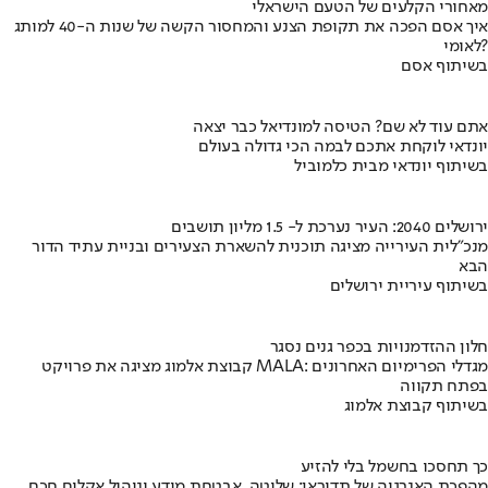
מאחורי הקלעים של הטעם הישראלי
איך אסם הפכה את תקופת הצנע והמחסור הקשה של שנות ה-40 למותג
לאומי?
בשיתוף אסם
אתם עוד לא שם? הטיסה למונדיאל כבר יצאה
יונדאי לוקחת אתכם לבמה הכי גדולה בעולם
בשיתוף יונדאי מבית כלמוביל
ירושלים 2040: העיר נערכת ל- 1.5 מליון תושבים
מנכ"לית העירייה מציגה תוכנית להשארת הצעירים ובניית עתיד הדור
הבא
בשיתוף עיריית ירושלים
חלון ההזדמנויות בכפר גנים נסגר
קבוצת אלמוג מציגה את פרויקט MALA: מגדלי הפרימיום האחרונים
בפתח תקווה
בשיתוף קבוצת אלמוג
כך תחסכו בחשמל בלי להזיע
מהפכת האנרגיה של תדיראן: שליטה, אבטחת מידע וניהול אקלים חכם