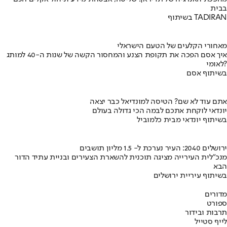
בבית
בשיתוף TADIRAN
מאחורי הקלעים של הטעם הישראלי
איך אסם הפכה את תקופת הצנע והמחסור הקשה של שנות ה-40 למותג
לאומי?
בשיתוף אסם
אתם עוד לא שם? הטיסה למונדיאל כבר יצאה
יונדאי לוקחת אתכם לבמה הכי גדולה בעולם
בשיתוף יונדאי מבית כלמוביל
ירושלים 2040: העיר נערכת ל- 1.5 מליון תושבים
מנכ"לית העירייה מציגה תוכנית להשארת הצעירים ובניית עתיד הדור
הבא
בשיתוף עיריית ירושלים
מדורים
ספורט
תרבות ובידור
לייף סטייל