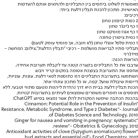
מאפשרת לשלוט ביחסים בין התבלינים ולהתאים אותם להעדפות
האישיות. מתכון להכנת תבלין דלעת ביתי:
רכיבים:
2 כפות קינמון טחון
1 כף ג'ינג'ר טחון
1 כף אגוז מוסקט טחון
1 כפית ציפורן טחונה
1 כפית פלפל אנגלי טחון (לא חובה, אך מוסיף עומק לטעם)
תבליני סתיו לבריאות מושלמת - רכיבי "תבלין הדלעת",צילום: המחשה -
מידג'רני
הוראות הכנה:
ערבבו את כל התבלינים בקערה קטנה עד לקבלת תערובת אחידה.
אחסנו את התערובת בצנצנת אטומה במקום קריר ויבש.
השתמשו בתערובת התבלינים הזו כתוספת לפאי דלעת, עוגות, עוגיות,
דייסות שיבולת שועל, קפה, או כל מתכון עונתי אחר.
הכנת תבלין דלעת בבית היא דרך נהדרת ליהנות מטעם סתווי וטבעי, ללא
תוספים או חומרים משמרים שנמצאים לעיתים בתערובות קנויות.
בהכנת הכתבה שימשו המקורות להלן אשר נמצאו בסיוע ChatGPT:
"Cinnamon: Potential Role in the Prevention of Insulin
Resistance, Metabolic Syndrome, and Type 2 Diabetes"
- Journal
of Diabetes Science and Technology, 2010.
"Ginger for nausea and vomiting in pregnancy: systematic
review"
- Obstetrics & Gynecology, 2012.
"Antioxidant activities of clove (Syzygium aromaticum) flower
bud extracts and essential oil"
- Food Chemistry, 2007.