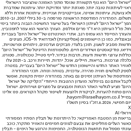
"ישראל היום" הוא גוף תקשורת שנוסד מתוך האמונה שהציבור הישראלי
ראוי לעיתונות טובה יותר, מאוזנת יותר ומדויקת יותר. עיתונות שמדברת
ולא צועקת. עיתונות אמינה, אובייקטיבית ועניינית. עיתונות אחרת וללא
תשלום. המהדורה המודפסת הראשונה פורסמה ב-30 ביולי 2007, וב-2010
הפך "ישראל היום" לעיתון הישראלי בעל שיעור החשיפה הגבוה ביותר בימי
חול. מו"ל העיתון היא ד"ר מרים אדלסון. העורך הראשי הוא עמר לחמנוביץ,
והעורך המייסד הוא עמוס רגב. אתרי האינטרנט של "ישראל היום" בעברית
ובאנגלית, כמו כן היישומונים (אפליקציות) לאנדרואיד ול-iOS, מציגים
חדשות מסביב לשעון, תוכן בלעדי, מבזקים ועדכונים, ניתוחים ופרשנויות,
וידיאו, פודקאסטים ושידורים חיים. פלטפורמות הדיגיטל של "ישראל היום"
כוללות ערוצי חדשות ודעות, תרבות ובידור, לייף סטייל, טכנולוגיה, ספורט,
כלכלה וצרכנות, בריאות, חיילים, אוכל, יהדות, תיירות ורכב. ב-2021 עלו
לאוויר האתר החדש והיישומון החדש של "ישראל היום" בעברית, במטרה
לספק לגולשים חוויה מהירה, עדכנית, בטוחה ונוחה. תכני המהדורה
המודפסת של העיתון זמינים גם באתר, במהדורה יומית מקוונת, ואפשר
לקבל אותם גם בניוזלטר. מועדון ההטבות הייחודי "הקליקה של ישראל
היום" מציע לגולשי האתר הנחות ומבצעים על מוצרים ושירותים. ישראל
היום פתוח להערות, לביקורת ולהצעות לשיפור מקהל הקוראים. פנו אלינו
במייל hayom@israelhayom.co.il.
יום חמישי, 11.6.2026
כ"ו בסיון תשפ"ו
X
ויראלי AI
בריאות מן המטבח האמריקאי: כל היתרונות של תבלין הסתיו המסורתי
כאשר העלים מחליפים את צבעם לגוונים חמימים והאוויר מתקרר, כוכב
עונתי מסמל את תחושת הנוסטלגיה, החמימות והרוגע של הימים - תבלין