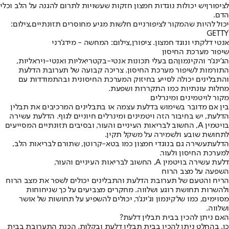
לציפורן
יש יכולות נוגדות חמצון חזקות שעשויות לתרום להגנה על הלב וכלי
הדם.
יכול להיות שהמקור לציפורניים חלשות מגיע מחוסרים תזונתיים,צילום:
GETTY
אנטי דלקתי ונוגד חמצון. ציפורן,צילום: המחשה - מידג'רני
שיפור מערכת החיסון
הג'ינג'ר והקינמון
הם בעלי תכונות אנטי-בקטריאליות ואנטי-ויראליות,
התורמות לשיפור מערכת החיסון. צריכה קבועה של תערובת הדלעת
והתבלינים יכולה לסייע בחיזוק המערכת החיסונית ובהתמודדות עם
מחלות עונתיות כמו התקררות ושפעת.
מקור לויטמינים ומינרלים
בין אם מדובר בשימוש בדלעת עצמה או בתבלינים המרכיבים את תבלין
הדלעת, יש בחיבור הזה ויטמינים ומינרלים חיוניים לגוף. הדלעת עשירה
בויטמין A, החשוב לבריאות העיניים והעור, ובסיבים תזונתיים המסייעים
לתחושת שובע ולשמירה על משקל תקין.
הדלעת
עשירה גם בנוגדי חמצון כמו בטא-קרוטן, שתורם לבריאות הלב,
למערכת החיסון ולעור.
דלעת עשירה בויטמין A, החשוב לבריאות העיניים והעור,
השפעה על מצב הרוח
הריח והטעם של תערובת הדלעת והתבלינים יכולים לשפר את מצב הרוח
ולהשרות תחושת רוגע ושלווה. מחקרים מצביעים על כך שניחוחות
מסוימים, כמו של
קינמון וג'ינג'ר
, יכולים להשפיע על תחושות של אושר
ושלווה.
האם ניתן להכין בבית תבלין דלעת?
כן, בהחלט ניתן להכין בבית תבלין דלעת ובקלות. הכנת התערובת בבית