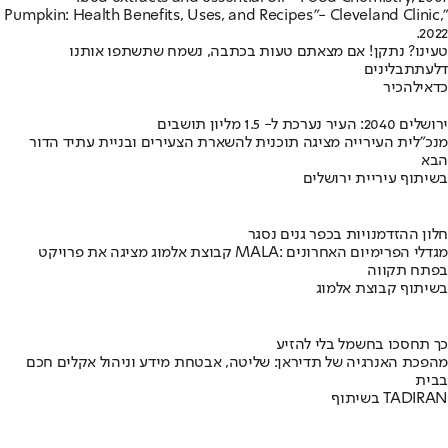
- Cleveland Clinic,
"Pumpkin: Health Benefits, Uses, and Recipes"
2022.
טעינו? נתקן! אם מצאתם טעות בכתבה, נשמח שתשתפו אותנו
דלעת
תבלינים
כדאי
להכיר
ירושלים 2040: העיר נערכת ל- 1.5 מליון תושבים
מנכ"לית העירייה מציגה תוכנית להשארת הצעירים ובניית עתיד הדור
הבא
בשיתוף עיריית ירושלים
חלון ההזדמנויות בכפר גנים נסגר
קבוצת אלמוג מציגה את פרויקט MALA: מגדלי הפרימיום האחרונים
בפתח תקווה
בשיתוף קבוצת אלמוג
כך תחסכו בחשמל בלי להזיע
מהפכת האנרגיה של תדיראן: שליטה, אבטחת מידע וניהול אקלים חכם
בבית
בשיתוף TADIRAN