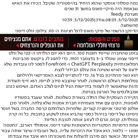
כמה פסלוני אוסקר שהוא היחיד בהיסטוריה שקיבל. הכירו את האיש
שבאמת היה מיקי-מאוס במשך 31 שנים
מערכת feedy
5/12/2023, 08:05
,עודכן
5/12/2023, 10:59
0
השמעה
הדיוקן הרשמי של מיקי מאוס לרגל חגיגות ה-90. צילום: וולט דיסני
בזמן שהחברה שייסד חוגגת 100, היום הוא יום הולדתו ה-122 של וולט
דיסני עצמו, שנולד ב-5 בדצמבר 1901. כדי לחגוג לו, ביקשנו מהבינות
המלאכותיות ChatGPT, Perplexity ו-Forefront לספר לנו עובדות שלא
ידענו על האיש ששינה את עולם הבידור לנצח.
הוא נשר מהתיכון בגיל 16, כדי להתגייס לצבא האמריקאי ולהילחם
במלחמת העולם הראשונה. לאחר שהצבא סירב לגייסו, הוא זייף תעודת
זהות שתאפשר לו לעמוד בדרישות הגיל לגיוס לצלב האדום, ושימש כנהג
אמבולנסים של הארגון בצרפת.
הקיירה העסקית שלו החלה בשורת כשלונות. לאחר שעבד בסטודיו
לאמנות, הקים עם אחד מעמיתיו חברת אמנות שלא צלחה, ולאחר מכן
אולפן סרטוני אנימציה קצרים, שלמרות הצלחתם קרסה החברה בשל חוסר
ניסיונו של דיסני בניהול כספי שהביא אותו לשקוע בחובות. כל זה קרה
במולדתו, קנזס, וגרם לו לעזוב אותה לטובת הוליווד.
אחת הדמויות המקוריות הראשונות שיצר דיסני, אוסוולד הארנב, ‘נחטפה’
ממנו – כלומר, הוא איבד את הזכויות עליה, בשל העובדה שיצר אותה עבור
יוניברסל, וכאשר הם סירבו להעלות את משכורתו הוא איבד את עבודתו