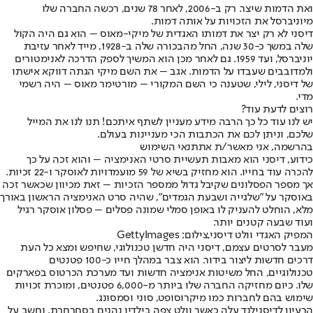
ואת הדמות שיצר. רק ב-2006, לאחר 78 שנים, רכשה החברה שלו
מיוניברסל את הזכויות על אותה דמות.
דיסני לא רק יצר את דמותו האגדית של מיקי-מאוס – הוא גם היה הקול
שלה במשך כ-30 שנה, החל מהבכורה שלה ב-1928, מייד לאחר עזיבת
יוניברסל, ועד 1959. גם לאחר מכן הוא המשיך לספק הדרכה לאנימטורים
ולמדובבים שעבדו על הדמות. אגב – את השם מיקי הגתה דווקא אישתו
של דיסני, לילי, שטענה כי השם המקורי – מורטימר מאוס – היה רשמי
מדי.
רוצים לדעת עוד?
יש לנו עוד כל כך הרבה מידע מעניין לשתף איתכם! תנו לנו את המייל
שלכם, וניתן לכם את הכתבות הכי מעניינות בעולם.
בהרשמה, אני מאשר/ת את
תנאי השימוש
כידוע, דיסני הוא מאבות תעשיית סרטי האנימציה – והוא זכה על כך
להכרה עוד בחייו. הוא מחזיק בשיא של 59 מועמדויות לאוסקר ו-22 זכיות.
אך מספר הפסלונים שקיבל גדול ממספר הזכיות – זאת מכיוון שכאשר זכה
באוסקר על "שלגייה ושבעת הגמדים", שהיה סרט האנימציה הראשון באורך
מלא, הוחלט להעניק לו באופן סמלי שמונה פסלים – פסלון אוסקר רגיל
ועוד שבעה קטנים יותר.
המפיק האגדי וולט דיסני,צילום: GettyImages
מעבר לסרטים עצמם, דיסני היה חדשן טכנולוגי, שחיפש ומצא כל העת
דרכים חדשות ליצור בידור. הוא צבר במהלך חייו כ-100 פטנטים
טכנולוגיים, החל משיטות אנימציה חדשות ועד מערכת הכרטוס בפארקים
שלו. כיום מחזיקה החברה שלו ביותר מ-6,000 פטנטים, ומוכרת זכויות
שימוש בהם לחברות כמו מיקרוסופט, סוני וסמסונג.
הרעיון לדיסנילנד עלה כאשר וולט צפה בילדיו נהנים בסחרחרת, וחשב על