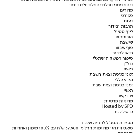
דיסני
דיסני וורלד
דיסנילנד
וולט דיסני
מדורים
ספורט
דעות
תרבות ובידור
לייף סטייל
הורוסקופ
שישבת
סוף שבוע
כדאי להכיר
סיפור המשק הישראלי
נדל"ן
ראשי
זמני כניסת וצאת השבת
מידע כללי
זמני כניסת וצאת שבת
ראשי
צרו קשר
מדיניות פרטיות
Hosted by SPD
כדאי
להכיר
מסיירת מטכ"ל לחנייה שלכם
סיאט ויונדאי מדוגמות החל מ-39,900 ש״ח עם 100% מימון ואחריות