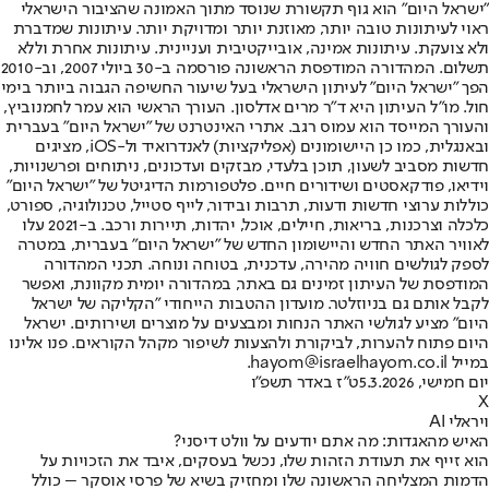
"ישראל היום" הוא גוף תקשורת שנוסד מתוך האמונה שהציבור הישראלי
ראוי לעיתונות טובה יותר, מאוזנת יותר ומדויקת יותר. עיתונות שמדברת
ולא צועקת. עיתונות אמינה, אובייקטיבית ועניינית. עיתונות אחרת וללא
תשלום. המהדורה המודפסת הראשונה פורסמה ב-30 ביולי 2007, וב-2010
הפך "ישראל היום" לעיתון הישראלי בעל שיעור החשיפה הגבוה ביותר בימי
חול. מו"ל העיתון היא ד"ר מרים אדלסון. העורך הראשי הוא עמר לחמנוביץ,
והעורך המייסד הוא עמוס רגב. אתרי האינטרנט של "ישראל היום" בעברית
ובאנגלית, כמו כן היישומונים (אפליקציות) לאנדרואיד ול-iOS, מציגים
חדשות מסביב לשעון, תוכן בלעדי, מבזקים ועדכונים, ניתוחים ופרשנויות,
וידיאו, פודקאסטים ושידורים חיים. פלטפורמות הדיגיטל של "ישראל היום"
כוללות ערוצי חדשות ודעות, תרבות ובידור, לייף סטייל, טכנולוגיה, ספורט,
כלכלה וצרכנות, בריאות, חיילים, אוכל, יהדות, תיירות ורכב. ב-2021 עלו
לאוויר האתר החדש והיישומון החדש של "ישראל היום" בעברית, במטרה
לספק לגולשים חוויה מהירה, עדכנית, בטוחה ונוחה. תכני המהדורה
המודפסת של העיתון זמינים גם באתר, במהדורה יומית מקוונת, ואפשר
לקבל אותם גם בניוזלטר. מועדון ההטבות הייחודי "הקליקה של ישראל
היום" מציע לגולשי האתר הנחות ומבצעים על מוצרים ושירותים. ישראל
היום פתוח להערות, לביקורת ולהצעות לשיפור מקהל הקוראים. פנו אלינו
במייל hayom@israelhayom.co.il.
יום חמישי, 5.3.2026
ט"ז באדר תשפ"ו
X
ויראלי AI
האיש מהאגדות: מה אתם יודעים על וולט דיסני?
הוא זייף את תעודת הזהות שלו, נכשל בעסקים, איבד את הזכויות על
הדמות המצליחה הראשונה שלו ומחזיק בשיא של פרסי אוסקר – כולל