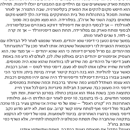
הקמת פארק שעשועים שבו גם הילדים וגם המבוגרים יוכלו ליהנות. תחילה
הוא חיפש מקום להקים את הפארק בקליפורניה, שבה התגורר, אך לאחר
שחווה תסכול בהתנהלות מול בית המחוקקים במדינה הלך לחפש מקום
מתאים בקצה השני של ארה"ב, בפלורידה. הוא מצא מקום כזה סמוך
לאורלנדו – אך לבסוף הקים את דיסנילנד דווקא באנהיים שבקליפורניה.
לבסוף נפתח פארק גם בפלורידה, תחת השם דיסניוורלד – אך זה קרה
ב-1971, 5 שנים לאחר מותו.
במשך שנים נטען כי דיסני שנא יהודים, מאחר שנפגש לאחר ליל הבדולח עם
הבמאית הנאצית לני ריפנשטאל ששיבחה אותו לאחר מכן על "התנערותו"
מהיהודים. גם מריל סטריפ דיווחה כי הוא שונא יהודים – אך מצד שני, הוא
העסיק אנימטורים יהודים רבים באולפן שלו. לכן, לעולם לא נדע מה באמת
חשב דיסני על היהודים. מה שידוע לנו בוודאות שהוא שנא היה מטוסים.
למרות שחייו אילצו אותו לטוס לא פעם, דיסני פחד לטוס – ואהב רכבות.
כאשר עבר להוליווד, הוא בנה רכבת קיטור זעירה בגינת ביתו, והדבר הכי
חשוב עבורו בבניית דיסנילנד ודיסניוורלד היה שהם יהיו מוקפים רכבות.
הוא עצמו השתדל לנסוע כמה שיותר ברכבות וכמה שפחות במטוסים.
דיסני היה מעשן כבד, שעישן 3 חבילות סיגריות ביום לכל אורך חייו.
כתוצאה מכך, בשנת 1966 הוא אובחן כחולה בסרטן הריאות, ומת תוך
מספר חודשים, ב-15 בדצמבר, 10 ימים לאחר יום הולדתו ה-66. מילותיו
האחרונות היו "קורט ראסל" – שמו של מי שהיה אז שחקן צעיר בן 15 שזכה
לעבוד מול דיסני ואף לפתח עימו קשר קרוב. עם זאת, לא ידוע מדוע נקב
דיסני בשמו ברגעיו האחרונים. בניגוד לשמועות, גופו של דיסני לא הוקפא
בתקווה שהחברה שלו תפתח טכנולוגיה להקמתו לתחייה, אלא נשרף כפי
שנהוג בחו”ל.
טעינו? נתקן! אם מצאתם טעות בכתבה, נשמח שתשתפו אותנו