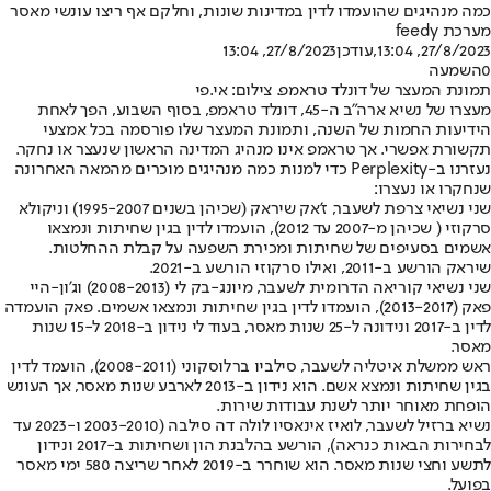
כמה מנהיגים שהועמדו לדין במדינות שונות, וחלקם אף ריצו עונשי מאסר
מערכת feedy
27/8/2023, 13:04
,עודכן
27/8/2023, 13:04
0
השמעה
תמונת המעצר של דונלד טראמפ. צילום: אי.פי
מעצרו של נשיא ארה"ב ה-45, דונלד טראמפ, בסוף השבוע, הפך לאחת
הידיעות החמות של השנה, ותמונת המעצר שלו פורסמה בכל אמצעי
תקשורת אפשרי. אך טראמפ אינו מנהיג המדינה הראשון שנעצר או נחקר.
נעזרנו ב-Perplexity כדי למנות כמה מנהיגים מוכרים מהמאה האחרונה
שנחקרו או נעצרו:
שני נשיאי צרפת לשעבר, ז’אק שיראק (שכיהן בשנים 1995-2007) וניקולא
סרקוזי ( שכיהן מ-2007 עד 2012), הועמדו לדין בגין שחיתות ונמצאו
אשמים בסעיפים של שחיתות ומכירת השפעה על קבלת ההחלטות.
שיראק הורשע ב-2011, ואילו סרקוזי הורשע ב-2021.
שני נשיאי קוריאה הדרומית לשעבר, מיונג-בק לי (2008-2013) וג'ון-היי
פאק (2013-2017), הועמדו לדין בגין שחיתות ונמצאו אשמים. פאק הועמדה
לדין ב-2017 ונידונה ל-25 שנות מאסר, בעוד לי נידון ב-2018 ל-15 שנות
מאסר.
ראש ממשלת איטליה לשעבר, סילביו ברלוסקוני (2008-2011), הועמד לדין
בגין שחיתות ונמצא אשם. הוא נידון ב-2013 לארבע שנות מאסר, אך העונש
הופחת מאוחר יותר לשנת עבודות שירות.
נשיא ברזיל לשעבר, לואיז אינאסיו לולה דה סילבה (2003-2010 ו-2023 עד
לבחירות הבאות כנראה), הורשע בהלבנת הון ושחיתות ב-2017 ונידון
לתשע וחצי שנות מאסר. הוא שוחרר ב-2019 לאחר שריצה 580 ימי מאסר
בפועל.