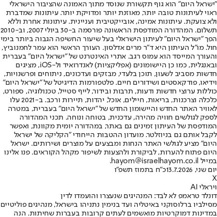
"ישראל היום" הוא גוף תקשורת שנוסד מתוך האמונה שהציבור הישראלי
ראוי לעיתונות טובה יותר, מאוזנת יותר ומדויקת יותר. עיתונות שמדברת
ולא צועקת. עיתונות אמינה, אובייקטיבית ועניינית. עיתונות אחרת וללא
תשלום. המהדורה המודפסת הראשונה פורסמה ב-30 ביולי 2007, וב-2010
הפך "ישראל היום" לעיתון הישראלי בעל שיעור החשיפה הגבוה ביותר בימי
חול. מו"ל העיתון היא ד"ר מרים אדלסון. העורך הראשי הוא עמר לחמנוביץ,
והעורך המייסד הוא עמוס רגב. אתרי האינטרנט של "ישראל היום" בעברית
ובאנגלית, כמו כן היישומונים (אפליקציות) לאנדרואיד ול-iOS, מציגים
חדשות מסביב לשעון, תוכן בלעדי, מבזקים ועדכונים, ניתוחים ופרשנויות,
וידיאו, פודקאסטים ושידורים חיים. פלטפורמות הדיגיטל של "ישראל היום"
כוללות ערוצי חדשות ודעות, תרבות ובידור, לייף סטייל, טכנולוגיה, ספורט,
כלכלה וצרכנות, בריאות, חיילים, אוכל, יהדות, תיירות ורכב. ב-2021 עלו
לאוויר האתר החדש והיישומון החדש של "ישראל היום" בעברית, במטרה
לספק לגולשים חוויה מהירה, עדכנית, בטוחה ונוחה. תכני המהדורה
המודפסת של העיתון זמינים גם באתר, במהדורה יומית מקוונת, ואפשר
לקבל אותם גם בניוזלטר. מועדון ההטבות הייחודי "הקליקה של ישראל
היום" מציע לגולשי האתר הנחות ומבצעים על מוצרים ושירותים. ישראל
היום פתוח להערות, לביקורת ולהצעות לשיפור מקהל הקוראים. פנו אלינו
במייל hayom@israelhayom.co.il.
יום שני, 13.7.2026
כ"ח בתמוז תשפ"ו
X
ויראלי AI
דונלד טראמפ לא לבד: המנהיגים שנעצרו והועמדו לדין
מסילביו ברלוסוקני באיטליה ועד בנימין נתניהו בישראל, מנהיגים פוליטיים
במדינות דמוקרטיות מואשמים לעתים קרובות בעברות שחיתות. הנה