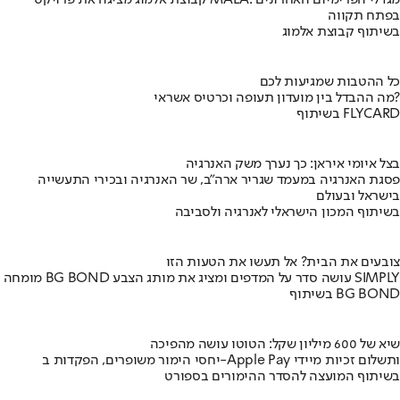
קבוצת אלמוג מציגה את פרויקט MALA: מגדלי הפרימיום האחרונים
בפתח תקווה
בשיתוף קבוצת אלמוג
כל ההטבות שמגיעות לכם
מה ההבדל בין מועדון תעופה וכרטיס אשראי?
בשיתוף FLYCARD
בצל איומי איראן: כך נערך משק האנרגיה
פסגת האנרגיה במעמד שגריר ארה"ב, שר האנרגיה ובכירי התעשייה
בישראל ובעולם
בשיתוף המכון הישראלי לאנרגיה ולסביבה
צובעים את הבית? אל תעשו את הטעות הזו
מומחה BG BOND עושה סדר על המדפים ומציג את מותג הצבע SIMPLY
בשיתוף BG BOND
שיא של 600 מיליון שקל: הטוטו עושה מהפיכה
יחסי הימור משופרים, הפקדות ב-Apple Pay ותשלום זכיות מיידי
בשיתוף המועצה להסדר ההימורים בספורט