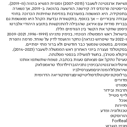
נשיאת ארגנטינה לשעבר (2007-2015) וסגנית הנשיא בהווה (מ-2019),
כריסטינה פרננדס דה קירשנר, הורשעה בהונאה ב-2019, אך נשארה
בתפקידה. היא הואשמה במעורבות במזימת שחיתות הכרוכה בחוזי
עבודה ציבוריים – אך בנוסף, בתקשורת ובדעת הקהל היא מואשמת גם
בברית סודית עם איראן, שהובילה להתנקשות בתובע היהודי אלברטו
ניסמן שחקר את הקשר בין הגורמים הללו.
בישראל, ראש הממשלה הנוכחי, בנימין נתניהו (1996-1999, 2009-2021
ו-2022 עד שיפרוש כנראה) נחקר והועמד לדין על שוחד, מרמה והפרת
אמונים, במשפט שנמשך כבר חודשים ולא ברור מתי יסתיים.
בסקוטלנד נעצרה ביוני האחרון ראש הממשלה לשעבר (2014-2023),
ניקולא סטרג’ן, בחשד למעילה בכספי מפלגתה.
טעינו? נתקן! אם מצאתם טעות בכתבה, נשמח שתשתפו אותנו
איטליה
ארגנטינה
בנימין נתניהו
ברזיל
דונלד טראמפ
ז'אק
שיראק
לולה
מנהיגים
מעצר
סילביו
ברלוסקוני
סקוטלנד
פוליטיקאים
צרפת
קוריאה הדרומית
מדורים
ספורט
תרבות ובידור
לייף סטייל
אוכל
תיירות
טכנולוגיה ומדע
הורוסקופ
ForReal
מגזין השבוע