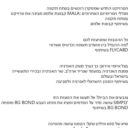
הפרויקט החדש שמסקרן רוכשים בפתח תקווה
קבוצת אלמוג מציגה את פרויקט MALA: מגדלי הפרימיום האחרונים
בפתח תקווה
בשיתוף קבוצת אלמוג
כל ההטבות שמגיעות לכם
מה ההבדל בין מועדון תעופה וכרטיס אשראי?
בשיתוף FLYCARD
בצל איומי איראן: כך נערך משק האנרגיה
פסגת האנרגיה במעמד שגריר ארה"ב, שר האנרגיה ובכירי התעשייה
בישראל ובעולם
בשיתוף המכון הישראלי לאנרגיה ולסביבה
צובעים את הבית? אל תעשו את הטעות הזו
מומחה BG BOND עושה סדר על המדפים ומציג את מותג הצבע SIMPLY
בשיתוף BG BOND
שיא של 600 מיליון שקל: הטוטו עושה מהפיכה