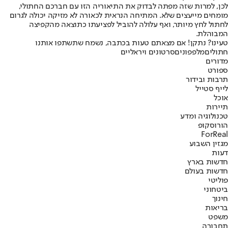
לכן, למרות שזה מפתה לבדוק את התיאוריה הזו עם חברכם החתולי,
מומחים מייעצים שלא. המתיחה הנראית לכאורה לא מזיקה יכולה לגרום
לחתול לחץ מיותר, ואף עלולה להוביל לפציעתו כתוצאה מהקפיצה
המבוהלת.
טעינו? נתקן! אם מצאתם טעות בכתבה, נשמח שתשתפו אותנו
חתולים
מלפפונים
סרטונים ויראליים
מדורים
ספורט
תרבות ובידור
לייף סטייל
אוכל
תיירות
טכנולוגיה ומדע
הורוסקופ
ForReal
מגזין השבוע
דעות
חדשות בארץ
חדשות בעולם
פוליטי
ביטחוני
חינוך
בריאות
משפט
תחבורה