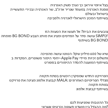
בצל איומי איראן: כך נערך משק האנרגיה
פסגת האנרגיה במעמד שגריר ארה"ב, שר האנרגיה ובכירי התעשייה
בישראל ובעולם
בשיתוף המכון הישראלי לאנרגיה ולסביבה
צובעים את הבית? אל תעשו את הטעות הזו
מומחה BG BOND עושה סדר על המדפים ומציג את מותג הצבע SIMPLY
בשיתוף BG BOND
שיא של 600 מיליון שקל: הטוטו עושה מהפיכה
יחסי הימור משופרים, הפקדות ב-Apple Pay ותשלום זכיות מיידי
בשיתוף המועצה להסדר ההימורים בספורט
הפרויקט החדש שמסקרן רוכשים בפתח תקווה
קבוצת אלמוג מציגה את פרויקט MALA: מגדלי הפרימיום האחרונים
בפתח תקווה
בשיתוף קבוצת אלמוג
כל ההטבות שמגיעות לכם
מה ההבדל בין מועדון תעופה וכרטיס אשראי?