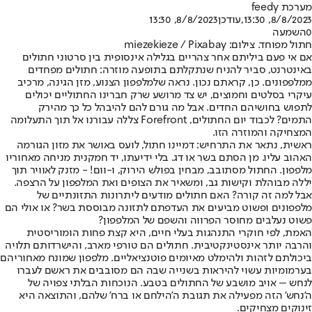
מערכת feedy
8/8/2023, 13:30
,עודכן
8/8/2023, 13:30
0
השמעה
חתול מפוחד. צילום: miezekieze / Pixabay
אם אי פעם ביליתם אחר צהריים בגלילה אינסופית בין סרטוני חתולים
באינטרנט, סביר להניח שנתקלתם בתופעה מוזרה: חתולים מפחדים
ממלפפונים. כן, קראתם נכון. נראה שלמלפפון הצנוע, מזן הגינה, מרכיב
עיקרי בסלטים וחמוצים, יש צד מרושע שרק חברינו החתוליים יכולים
לתפוש בחושיהם החדים. אבל מה גורם להם להיבהל כל כך מהירק
התמים? לכבוד יום החתולים, Forefront צללה עבורנו אל תוך התעלומה
המצחיקה והמוזרה הזו.
ראשית, נתאר את התרחיש: דמיינו חתול, לועס באושר את מזון הגורמה
האהוב עליו. מן הסתם בשר או דג. בלי ידיעתו, יד חמקנית מניחה מאחוריו
מלפפון. החתול מסתובב, מבחין בפולש הירוק, ו-וום! - מזנק לאוויר תוך
יללה מבוהלת וקישות גב, ומשאיר את הצופים ואת המלפפון על הרצפה.
אבל למה זה קורה? האם חתולים מודעים ליתרונות התזונתיים של
מלפפונים ופשוט מביעים את העדפתם לתזונה מבוססת בשר? או אולי הם
פשוט נעלבים מחוסר הפרווה והשפם של המלפפון?
האמת, לפי חוקרי התנהגות בעלי חיים, היא קצת פחות הומוריסטית
והרבה יותר אינסטינקטיבית. חתולים הם טורפי מארב, והישרדותם תלויה
ביכולתם לזהות ולהימלט מאיומים פוטנציאליים. מלפפון שמונח מאחוריהם
בערמומיות עשוי להיראות בשנייה שבה הם מסובבים את ראשם לעברו
לנחש – אויב מושבע של החתולים בטבע. הנוכחות הבלתי צפויה של
ה'נחש' הזה מפעילה את תגובת ה'הילחם או ברח' שלהם, והתוצאה היא
זינוקים מצחיקים.