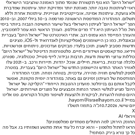
"ישראל היום" הוא גוף תקשורת שנוסד מתוך האמונה שהציבור הישראלי
ראוי לעיתונות טובה יותר, מאוזנת יותר ומדויקת יותר. עיתונות שמדברת
ולא צועקת. עיתונות אמינה, אובייקטיבית ועניינית. עיתונות אחרת וללא
תשלום. המהדורה המודפסת הראשונה פורסמה ב-30 ביולי 2007, וב-2010
הפך "ישראל היום" לעיתון הישראלי בעל שיעור החשיפה הגבוה ביותר בימי
חול. מו"ל העיתון היא ד"ר מרים אדלסון. העורך הראשי הוא עמר לחמנוביץ,
והעורך המייסד הוא עמוס רגב. אתרי האינטרנט של "ישראל היום" בעברית
ובאנגלית, כמו כן היישומונים (אפליקציות) לאנדרואיד ול-iOS, מציגים
חדשות מסביב לשעון, תוכן בלעדי, מבזקים ועדכונים, ניתוחים ופרשנויות,
וידיאו, פודקאסטים ושידורים חיים. פלטפורמות הדיגיטל של "ישראל היום"
כוללות ערוצי חדשות ודעות, תרבות ובידור, לייף סטייל, טכנולוגיה, ספורט,
כלכלה וצרכנות, בריאות, חיילים, אוכל, יהדות, תיירות ורכב. ב-2021 עלו
לאוויר האתר החדש והיישומון החדש של "ישראל היום" בעברית, במטרה
לספק לגולשים חוויה מהירה, עדכנית, בטוחה ונוחה. תכני המהדורה
המודפסת של העיתון זמינים גם באתר, במהדורה יומית מקוונת, ואפשר
לקבל אותם גם בניוזלטר. מועדון ההטבות הייחודי "הקליקה של ישראל
היום" מציע לגולשי האתר הנחות ומבצעים על מוצרים ושירותים. ישראל
היום פתוח להערות, לביקורת ולהצעות לשיפור מקהל הקוראים. פנו אלינו
במייל hayom@israelhayom.co.il.
יום שישי, 10.7.2026
כ"ה בתמוז תשפ"ו
X
ויראלי AI
החונק הירוק: למה חתולים מפחדים ממלפפונים?
הראו לחתול מלפפון - והוא יברח כל עוד אחת מתשע נשמותיו בו. אבל מה
כל כך נורא בירק הסתמי?