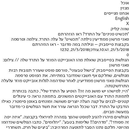
אוכל
מגזין
אנחנו מגייסים
English
X
שווה קליק
"תכשיט פנינים" על התרד? ראו הוזהרתם
פאני מרשון ממודיעין גילתה "תכשיט" על עלה התרד, צילמה ופרסמה
בקבוצת פייסבוק – וגילתה במה מדובר • ראו הוזהרתם
21/5/2018, 10:41
,עודכן
21/5/2018, 12:32
0
הגולשת בפייסבוק שואלת מהו האובייקט המוזר על התרד שלה // צילום:
פאני מרשון
בקבוצת הפייסבוק "
בישול טבעוני
", פורסם פוסט שעורר תגובות רבות
מגולשים, שחלקם אף חשבו שמדובר במתיחה. את הפוסט פרסמה
הגולשת פאני מרשון ממודיעין, לאחר שנדהמה לגלות אובייקט מוזר על
עלה
התרד
שקנתה.
"היי, למישהו יש מושג מה זה? הופיע על התרד שלי", כתבה בכותרת
לתמונת התרד עם האובייקטים המשונים. בתמונה נראה כי עיגולים
קטנים-לבנים על קצה העלה יוצרים משושה ומונחים באופן סימטרי, כאילו
הודבקו על התרד. דבר שככל הנראה עורר את חשד הגולשים כי מדובר
במעשה מבוים.
הגולשים מיהרו להגיב לפוסט שהפך במהרה לוויראלי בקבוצה. "איזה יפה
זה מסודר!", "מדהים!!! שלימות בטבע". "יהלומים", כתבו הגולשים שנדהמו
מהיופי. חלקם נתנו הסבר לתופעה המרהיבה: "ביצים של חרק, תשחררי