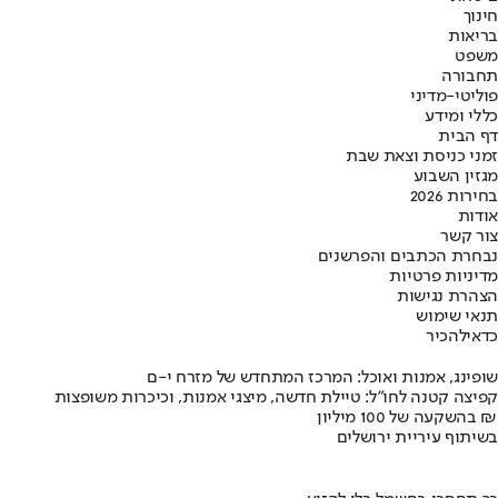
חינוך
בריאות
משפט
תחבורה
פוליטי-מדיני
כללי ומידע
דף הבית
זמני כניסת וצאת שבת
מגזין השבוע
בחירות 2026
אודות
צור קשר
נבחרת הכתבים והפרשנים
מדיניות פרטיות
הצהרת נגישות
תנאי שימוש
כדאי
להכיר
שופינג, אמנות ואוכל: המרכז המתחדש של מזרח י-ם
קפיצה קטנה לחו"ל: טיילת חדשה, מיצגי אמנות, וכיכרות משופצות
בהשקעה של 100 מיליון ₪
בשיתוף עיריית ירושלים