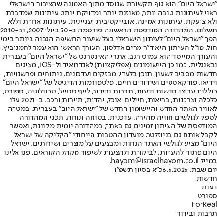
"ישראל היום" הוא גוף תקשורת שנוסד מתוך האמונה שהציבור הישראלי
ראוי לעיתונות טובה יותר, מאוזנת יותר ומדויקת יותר. עיתונות שמדברת
ולא צועקת. עיתונות אמינה, אובייקטיבית ועניינית. עיתונות אחרת וללא
תשלום. המהדורה המודפסת הראשונה פורסמה ב-30 ביולי 2007, וב-2010
הפך "ישראל היום" לעיתון הישראלי בעל שיעור החשיפה הגבוה ביותר בימי
חול. מו"ל העיתון היא ד"ר מרים אדלסון. העורך הראשי הוא עמר לחמנוביץ,
והעורך המייסד הוא עמוס רגב. אתרי האינטרנט של "ישראל היום" בעברית
ובאנגלית, כמו כן היישומונים (אפליקציות) לאנדרואיד ול-iOS, מציגים
חדשות מסביב לשעון, תוכן בלעדי, מבזקים ועדכונים, ניתוחים ופרשנויות,
וידיאו, פודקאסטים ושידורים חיים. פלטפורמות הדיגיטל של "ישראל היום"
כוללות ערוצי חדשות ודעות, תרבות ובידור, לייף סטייל, טכנולוגיה, ספורט,
כלכלה וצרכנות, בריאות, חיילים, אוכל, יהדות, תיירות ורכב. ב-2021 עלו
לאוויר האתר החדש והיישומון החדש של "ישראל היום" בעברית, במטרה
לספק לגולשים חוויה מהירה, עדכנית, בטוחה ונוחה. תכני המהדורה
המודפסת של העיתון זמינים גם באתר, במהדורה יומית מקוונת, ואפשר
לקבל אותם גם בניוזלטר. מועדון ההטבות הייחודי "הקליקה של ישראל
היום" מציע לגולשי האתר הנחות ומבצעים על מוצרים ושירותים. ישראל
היום פתוח להערות, לביקורת ולהצעות לשיפור מקהל הקוראים. פנו אלינו
במייל hayom@israelhayom.co.il.
יום שבת, 6.6.2026
כ"א בסיון תשפ"ו
חדשות
דעות
ספורט
ForReal
תרבות ובידור