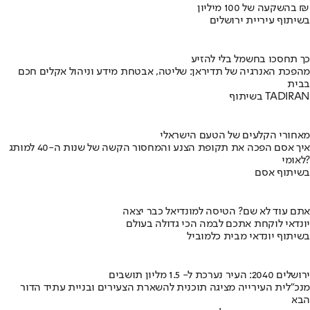
בהשקעה של 100 מיליון ₪
בשיתוף עיריית ירושלים
כך תחסכו בחשמל בלי להזיע
מהפכת האנרגיה של תדיראן: שליטה, אבטחת מידע וניהול אקלים חכם
בבית
בשיתוף TADIRAN
מאחורי הקלעים של הטעם הישראלי
איך אסם הפכה את תקופת הצנע והמחסור הקשה של שנות ה-40 למותג
לאומי?
בשיתוף אסם
אתם עוד לא שם? הטיסה למונדיאל כבר יצאה
יונדאי לוקחת אתכם לבמה הכי גדולה בעולם
בשיתוף יונדאי מבית כלמוביל
ירושלים 2040: העיר נערכת ל- 1.5 מליון תושבים
מנכ"לית העירייה מציגה תוכנית להשארת הצעירים ובניית עתיד הדור
הבא