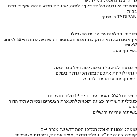
כך תחסכו בחשמל בלי להזיע
מהפכת האנרגיה של תדיראן: שליטה, אבטחת מידע וניהול אקלים חכם
בבית
בשיתוף TADIRAN
מאחורי הקלעים של הטעם הישראלי
איך אסם הפכה את תקופת הצנע והמחסור הקשה של שנות ה-40 למותג
לאומי?
בשיתוף אסם
אתם עוד לא שם? הטיסה למונדיאל כבר יצאה
יונדאי לוקחת אתכם לבמה הכי גדולה בעולם
בשיתוף יונדאי מבית כלמוביל
ירושלים 2040: העיר נערכת ל- 1.5 מליון תושבים
מנכ"לית העירייה מציגה תוכנית להשארת הצעירים ובניית עתיד הדור
הבא
בשיתוף עיריית ירושלים
שופינג, אמנות ואוכל: המרכז המתחדש של מזרח י-ם
קפיצה קטנה לחו"ל: טיילת חדשה, מיצגי אמנות, וכיכרות משופצות