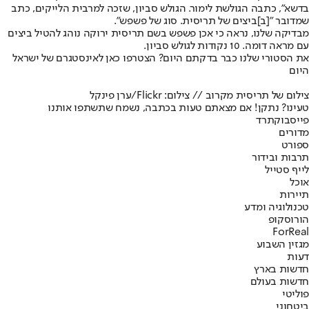
בדשא", כתבה הגולשת לימור. הגולש סביון, שזכה למרבית הלייקים, כתב
שמדובר "[ב]ביצים של תריסית. סוג של פשפש".
מבדיקה שלנו, נראה כי אכן פשפש בשם תריסית ירוקה נוהג להטיל ביצים
עם מראה דומה. 10 נקודות לגולש סביון.
את הסטורי שלנו כבר בדקתם היום? הצטרפו כאן לאינסטגרם של ישראל
היום
צילום של תריסית מקרוב // צילום: Flickr/ערן פינקל
טעינו? נתקן! אם מצאתם טעות בכתבה, נשמח שתשתפו אותנו
פייסבוק
תרד
מדורים
ספורט
תרבות ובידור
לייף סטייל
אוכל
תיירות
טכנולוגיה ומדע
הורוסקופ
ForReal
מגזין השבוע
דעות
חדשות בארץ
חדשות בעולם
פוליטי
ביטחוני