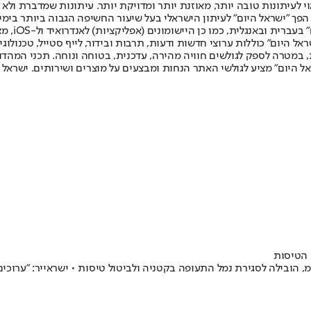
לעיתונות טובה יותר, מאוזנת יותר ומדויקת יותר. עיתונות שמדברת ולא צ
שלום. המהדורה המודפסת הראשונה פורסמה ב-30 ביולי 2007, וב-2010 הפך "ישראל היום" לעיתון הישראלי בעל שי
לחמנוביץ,
ל היום" כוללות ערוצי חדשות ודעות, תרבות ובידור, לייף סטייל, טכנולוגיה
ברית, במטרה לספק לגולשים חוויה מהירה, עדכנית, בטוחה ונוחה. תכני המה
ל היום" מציע לגולשי האתר הנחות ומבצעים על מוצרים ושירותים. ישראל 
 הטיסות