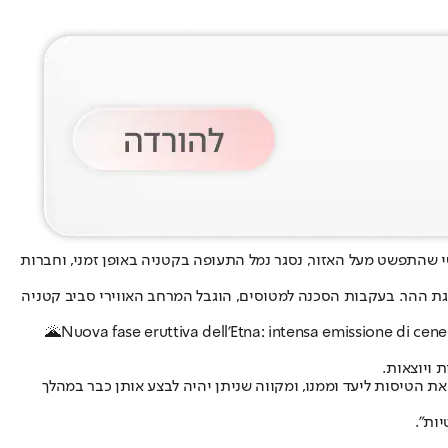
שהתפשט מעל האזור, נסגר נמל התעופה בקטניה באופן זמני, וחברות
 לשני והתגברה בשעות הבוקר, כאשר עמוד אפר געשי התרומם לגובה של כ-1.5 קילומטרים מעל פסגת ההר. בעקבות הסכנה למטוסים, הוגבל המרחב האווירי סביב קטניה
🌋Nuova fase eruttiva dell'Etna: intensa emissione di cenere
 ויוצאות.
 הטיסות ליעד וממנו, ומקווה שניתן יהיה לבצע אותן כבר במהלך
ות".