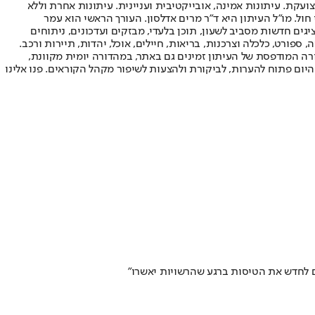
ועקת. עיתונות אמינה, אובייקטיבית ועניינית. עיתונות אחרת וללא
עור החשיפה הגבוה ביותר בימי חול. מו"ל העיתון היא ד"ר מרים אדלסון. העורך הראשי הוא עמר
 והעורך המייסד הוא עמוס רגב. אתרי האינטרנט של "ישראל היום" בעברית ובאנגלית, כמו כן היישומונים (אפליקציות) לאנדרואיד ול-iOS, מציגים חדשות מסביב לשעון, תוכן בלעדי, מבזקים ועדכונים, ניתוחים
, ספורט, כלכלה וצרכנות, בריאות, חיילים, אוכל, יהדות, תיירות ורכב.
דורה המודפסת של העיתון זמינים גם באתר, במהדורה יומית מקוונת,
היום פתוח להערות, לביקורת ולהצעות לשיפור מקהל הקוראים. פנו אלינו