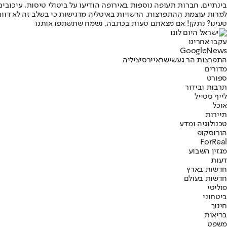
בינתיים, חברות תעופה נוספות באירופה הודיעו על ביטולי טיסות, עיכו
למרות עוצמת ההתפרצות, הרשויות באיטליה מדגישות כי בשלב זה לא דווח
טעינו? נתקן! אם מצאתם טעות בכתבה, נשמח שתשתפו אותנו
עקבו אחרינו
G
o
o
g
l
e
News
התפרצות הר געש
ישראייר
סיציליה
מדורים
ספורט
תרבות ובידור
לייף סטייל
אוכל
תיירות
טכנולוגיה ומדע
הורוסקופ
ForReal
מגזין השבוע
דעות
חדשות בארץ
חדשות בעולם
פוליטי
ביטחוני
חינוך
בריאות
משפט