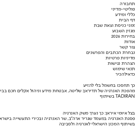
תחבורה
פוליטי-מדיני
כללי ומידע
דף הבית
זמני כניסת וצאת שבת
מגזין השבוע
בחירות 2026
אודות
צור קשר
נבחרת הכתבים והפרשנים
מדיניות פרטיות
הצהרת נגישות
תנאי שימוש
כדאי
להכיר
כך תחסכו בחשמל בלי להזיע
מהפכת האנרגיה של תדיראן: שליטה, אבטחת מידע וניהול אקלים חכם בבי
בשיתוף TADIRAN
בצל איומי איראן: כך נערך משק האנרגיה
פסגת האנרגיה במעמד שגריר ארה"ב, שר האנרגיה ובכירי התעשייה בישראל
בשיתוף המכון הישראלי לאנרגיה ולסביבה