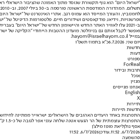
"ישראל היום" הוא גוף תקשורת שנוסד מתוך האמונה שהציבור הישראלי ראוי 
ת
ופרשנויות, וידיאו, פודקאסטים ושידורים חיים. פלטפורמות הדיגיטל של "ישרא
ב-2021 עלו לאוויר האתר החדש והיישומון החדש של "ישראל היום" בע
ואפשר לקבל אותם גם בניוזלטר. מועדון ההטבות הייחודי "הקליקה של ישרא
במייל hayom@israelhayom.co.il.
יום שני, 6.7.2026
כ"א בתמוז תשפ"ו
חדשות
דעות
ספורט
ForReal
תרבות ובידור
אוכל
מגזין
אנחנו מגייסים
English
X
תיירות
חדשות תיירות
התפרצות באחד היעדים האהובים על הישראלים: ישראייר ממתינה לחידוש
התפרצות עוצמתית של הר הגעש אטנה שלחה ענני אפר לגובה של כ-1.5 ק"מ, הובילה לסגירת נמל התעופה בקטניה ולביטול טיסות • ישראייר: "ערוכים לחדש את הטיסות ברגע שהרשויות יאשרו"
אסף גולן
ליאת מופז מילצ'ן
6/7/2026, 11:52
,עודכן
6/7/2026, 11:52
0
השמעה