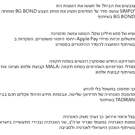
צובעים את הבית? אל תעשו את הטעות הזו
מומחה BG BOND עושה סדר על המדפים ומציג את מותג הצבע SIMPLY
בשיתוף BG BOND
שיא של 600 מיליון שקל: הטוטו עושה מהפיכה
יחסי הימור משופרים, הפקדות ב-Apple Pay ותשלום זכיות מיידי
בשיתוף המועצה להסדר ההימורים בספורט
הפרויקט החדש שמסקרן רוכשים בפתח תקווה
קבוצת אלמוג מציגה את פרויקט MALA: מגדלי הפרימיום האחרונים בפתח תקווה
בשיתוף קבוצת אלמוג
כך תחסכו בחשמל בלי להזיע
מהפכת האנרגיה של תדיראן: שליטה, אבטחת מידע וניהול אקלים חכם בבי
בשיתוף TADIRAN
בצל איומי איראן: כך נערך משק האנרגיה
פסגת האנרגיה במעמד שגריר ארה"ב, שר האנרגיה ובכירי התעשייה בישראל
בשיתוף המכון הישראלי לאנרגיה ולסביבה