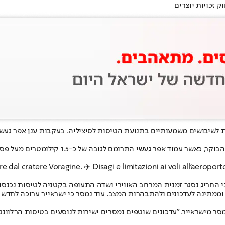
לשיבושים משמעותיים בתנועת הטיסות לסיציליה. בעקבות ענן אפר געשי 
הפעילות הגעשית החלה במהלך הלילה שבין ראשון
 dal cratere Voragine. ✈️ Disagi e limitazioni ai voli all'aeroport
י החריג נסגר זמנית המרחב האווירי ושדה התעופה בקטניה לטיסות נכנסות
מתינה לעדכונים ולהתבהרות המצב. עוד נמסר כי ישראייר ערוכה לחדש את
סר מישראייר. "עדכונים שוטפים נמסרים ישירות לנוסעים בטיסות הרלוונטי