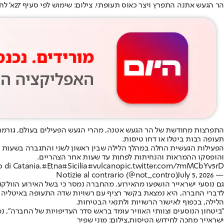
הר הגעש אתנה התפרץ ויצר כאוס תעופתי. צילום: שימוש לפי סעיף 27א' לחוק זכויות יוצרים
התפרצות מחודשת של הר הגעש אטנה, מהרי הגעש הפעילים בעולם, גורמת 
תעופה רבות ביטלו או דחו טיסות.
והופסקו ההמראות והנחיתות לפחות עד שעות אחר הצהריים.
o di Catania.
#Etna
#Sicilia
#vulcano
pic.twitter.com/7mMCbYv5rD
July 5, 2026
— Notizie al contrario (@not_contro)
גם נוסעי ישראייר הושפעו מהאירוע. מהחברה נמסר כי בשל האירוע הוולקנ
לדברי החברה, היא נמצאת בקשר רציף עם רשויות שדה התעופה באיטליה ומ
הלילה, בכפוף לאישור הרשויות ולתנאי הבטיחות.
"ביטחון הנוסעים וצוותי האוויר עומד בראש סדר העדיפויות של החברה", נמ
ישראייר מחכה לחידוש הטיסות,צילום: מוני שפיר