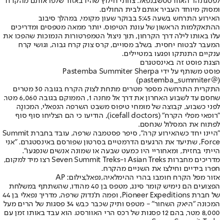
לפסגת
הר האוורסט
שבנפאל
. צוותי חילוץ שהיו באזור שלפו אותם מהקרח
ומסוק מיוחד העביר אותם לבית החולים.
האירוע התרחש בשעה 5:45 בבוקר שעון מקומי, במהלך סיבוב
ההתאקלמות הראשון של עונת הטיפוס. יותר ממאה מטפסים ומדריכים
עלו באותו לילה דרך הקרחון, תוך ניצול הטמפרטורות הנמוכות שהפכו את
המעבר לבטוח יחסית. בשלב מסויים, קרס צוק קרח גבוה, וגושי קרח
ענקיים התנתקו ופגעו במטיילים.
הצגת פוסט זה באינסטגרם
(@‏‎pastemba_summiter‎‏)
התקרית התרחשה מספר מטרים מתחת לצוק הקרח בגובה 30 מטרים
שחסם עד לשבוע האחרון את דרך אל מחנה 1, הממוקם בגובה 6,060 מטר.
לפני כשבוע, קבוצה של מומחי טיפוס משבט השרפה הנפאלי, המכונָה
"רופאי מפלי הקרח" (icefall doctors), הודיעו כי הם הצליחו סוף סוף
לפתוח את המסלול שנחסם.
"היינו יחד כשהאירוע קרה", סיפר פסטמבה שרפה, עובד בחברת Summit
Force, שתיעד את הרגעים הדרמטיים בסרטון שפורסם באינסטגרם. "אני
הייתי בחזית, ומאחוריי היו כמעט שבעה או שמונה אנשים שנפגעו".
מדריכים מחברות Asian Treks ו-Seven Summit Treks רצו מיד למקום,
חפרו בידיים וחילצו את השניים מהקרח.
אזור מפל הקרח חומבו בהרי ההימלאיה,נפאל,צילום: AP
הפצועים הם נימיש קומר סינג, מטפס בן 40 מהודו, שהשתתף במשלחת
של חברת Pioneer Expeditions, ופמה ת'נדוק שרפה, מדריך נפאלי בן 44
המכונה "היאק השחור" - מטפס ותיק שכבר כבש 34 פסגות של הרים מעל
8,000 מטר, בהם 12 פסגות של רכס הרי האוורסט. הוא עבד באותו זמן עם