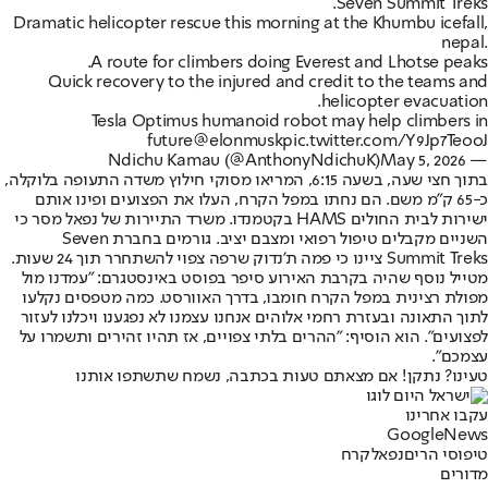
Seven Summit Treks.
Dramatic helicopter rescue this morning at the Khumbu icefall,
nepal.
A route for climbers doing Everest and Lhotse peaks.
Quick recovery to the injured and credit to the teams and
helicopter evacuation.
Tesla Optimus humanoid robot may help climbers in
future
@elonmusk
pic.twitter.com/Y9Jp7TeooJ
May 5, 2026
— Ndichu Kamau (@AnthonyNdichuK)
בתוך חצי שעה, בשעה 6:15, המריאו מסוקי חילוץ משדה התעופה בלוקלה,
כ-65 ק"מ משם. הם נחתו במפל הקרח, העלו את הפצועים ופינו אותם
ישירות לבית החולים HAMS בקטמנדו. משרד התיירות של נפאל מסר כי
השניים מקבלים טיפול רפואי ומצבם יציב. גורמים בחברת Seven
Summit Treks ציינו כי פמה ת'נדוק שרפה צפוי להשתחרר תוך 24 שעות.
מטייל נוסף שהיה בקרבת האירוע סיפר בפוסט באינסטגרם: "עמדנו מול
מפולת רצינית במפל הקרח חומבו, בדרך האוורסט. כמה מטפסים נקלעו
לתוך התאונה ובעזרת רחמי אלוהים אנחנו עצמנו לא נפגענו ויכלנו לעזור
לפצועים". הוא הוסיף: "ההרים בלתי צפויים, אז תהיו זהירים ותשמרו על
עצמכם".
טעינו? נתקן! אם מצאתם טעות בכתבה, נשמח שתשתפו אותנו
עקבו אחרינו
G
o
o
g
l
e
News
טיפוסי הרים
נפאל
קרח
מדורים