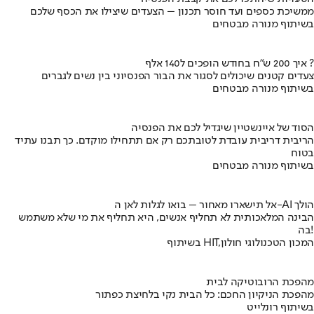
ממשיכת כספים ועד חוסר תכנון – הצעדים שיצילו את הכסף שלכם
בשיתוף מנורה מבטחים
איך 200 ש"ח בחודש הופכים ל140 אלף ?
צעדים קטנים שיכולים לסגור את הבור הפנסיוני בין נשים לגברים
בשיתוף מנורה מבטחים
הסוד של איינשטיין שיגדיל לכם את הפנסיה
הריבית דריבית עובדת לטובתכם רק אם תתחילו מוקדם. כך תבנו עתיד
בטוח
בשיתוף מנורה מבטחים
אל תישארו מאחור – בואו לגלות לאן ה-AI הולך
הבינה המלאכותית לא תחליף אנשים, היא תחליף את מי שלא משתמש
בה!
בשיתוף HIT,המכון הטכנולוגי חולון
מהפכת הרובוטיקה לבית
מהפכת הניקיון החכם: כל הבית נקי בלחיצת כפתור
בשיתוף רונלייט