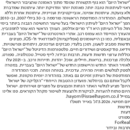
"ישראל היום" הוא גוף תקשורת שנוסד מתוך האמונה שהציבור הישראלי
ראוי לעיתונות טובה יותר, מאוזנת יותר ומדויקת יותר. עיתונות שמדברת
ולא צועקת. עיתונות אמינה, אובייקטיבית ועניינית. עיתונות אחרת וללא
תשלום. המהדורה המודפסת הראשונה פורסמה ב-30 ביולי 2007, וב-2010
הפך "ישראל היום" לעיתון הישראלי בעל שיעור החשיפה הגבוה ביותר בימי
חול. מו"ל העיתון היא ד"ר מרים אדלסון. העורך הראשי הוא עמר לחמנוביץ,
והעורך המייסד הוא עמוס רגב. אתרי האינטרנט של "ישראל היום" בעברית
ובאנגלית, כמו כן היישומונים (אפליקציות) לאנדרואיד ול-iOS, מציגים
חדשות מסביב לשעון, תוכן בלעדי, מבזקים ועדכונים, ניתוחים ופרשנויות,
וידיאו, פודקאסטים ושידורים חיים. פלטפורמות הדיגיטל של "ישראל היום"
כוללות ערוצי חדשות ודעות, תרבות ובידור, לייף סטייל, טכנולוגיה, ספורט,
כלכלה וצרכנות, בריאות, חיילים, אוכל, יהדות, תיירות ורכב. ב-2021 עלו
לאוויר האתר החדש והיישומון החדש של "ישראל היום" בעברית, במטרה
לספק לגולשים חוויה מהירה, עדכנית, בטוחה ונוחה. תכני המהדורה
המודפסת של העיתון זמינים גם באתר, במהדורה יומית מקוונת, ואפשר
לקבל אותם גם בניוזלטר. מועדון ההטבות הייחודי "הקליקה של ישראל
היום" מציע לגולשי האתר הנחות ומבצעים על מוצרים ושירותים. ישראל
היום פתוח להערות, לביקורת ולהצעות לשיפור מקהל הקוראים. פנו אלינו
במייל hayom@israelhayom.co.il.
יום חמישי, 7.5.2026
כ' באייר תשפ"ו
חדשות
דעות
ספורט
ForReal
תרבות ובידור