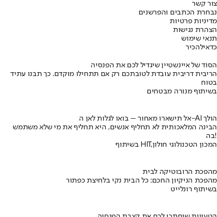
צור קשר
נבחרת הכתבים והפרשנים
מדיניות פרטיות
הצהרת נגישות
תנאי שימוש
כדאי
להכיר
הסוד של איינשטיין שיגדיל לכם את הפנסיה
הריבית דריבית עובדת לטובתכם רק אם תתחילו מוקדם. כך תבנו עתיד
בטוח
בשיתוף מנורה מבטחים
אל תישארו מאחור – בואו לגלות לאן ה-AI הולך
הבינה המלאכותית לא תחליף אנשים, היא תחליף את מי שלא משתמש
בה!
בשיתוף HIT,המכון הטכנולוגי חולון
מהפכת הרובוטיקה לבית
מהפכת הניקיון החכם: כל הבית נקי בלחיצת כפתור
בשיתוף רונלייט
הטעויות שיחתכו לכם את קצבת הפנסיה