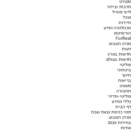
ספורט
תרבות ובידור
לייף סטייל
אוכל
תיירות
טכנולוגיה ומדע
הורוסקופ
ForReal
מגזין השבוע
דעות
חדשות בארץ
חדשות בעולם
פוליטי
ביטחוני
חינוך
בריאות
משפט
תחבורה
פוליטי-מדיני
כללי ומידע
דף הבית
זמני כניסת וצאת שבת
מגזין השבוע
בחירות 2026
אודות