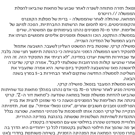
נפאל: חזרה מתוחה לשגרה לאחר שבוע של מחאות שהביאו להפלת
הממשלה // רויטרס
המחאה, שהחלה לאחר שהממשלה - ברית של מפלגת הקונגרס
והקומוניסטים, ניסו לחסום את הרשתות החברתיות, הפכה למיצג של
אלימות. יותר מ-70 מפגינים נהרגו בעימותים עם המשטרה, שרים
בממשלה הותקפו, הוכו והושפלו ומפגינים אלימים וחמושים הציתו את
רובע הממשל של המדינה הענייה.
סושילה קרקי, שופטת בית המשפט העליון לשעבר, הושבעה אתמול
לתפקיד ראש הממשלה הזמני והבטיחה כי כהונתה תימשך חצי שנה בלבד,
עד שבחירות חדשות יערכו במדינה. "לא רציתי את התפקיד הזה. זה היה
אחרי שהגיעו קולות מהרחובות שנאלצתי לקבל", אמרה קרקי, שדיברה
לראשונה מאז שהושבעה לתפקיד ביום שישי. היא אמרה שתעביר את
השליטה לממשלה החדשה שתקום לאחר הבחירות ב-5 במרץ בשנה
הבאה.
ראש ממשלת המעבר בנפאל, סושילה קרקי,
מינויה מגיע לאחר שיותר מ-70 בני אדם נהרגו במהלך מחאות נגד שחיתות
שהביאו להדחת ממשלת נפאל במחאה שנודעה כ"מחאת דור ה-Z". קרקי
גינתה את האלימות של המפגינים וטענה כי מי שמוכן להצית את בניין
הפרלמנט ומבנים חשובים אחרים, "איננו נפאלי אמיתי". עם זאת, תדמיתה
הנקייה של קרקי הפכה אותו למוסכמת על מנהיגי המחאה, שפרצה בגלל
התנגדות לשחיתות השלטונית שפשתה בהנהגת במדינה ההררית.
הלוויית סטודנט שנהרג בחילופי אש עם המשטרה בקטנדו,
אך מה שהפך את חילופי השלטון בקטמנדו לכל כך ייחודיים היא הדרך בה
בחרו מנהיגי המחאה את המנהיגה הזמנית, בשיחה משותפת בחדרי צ'אט