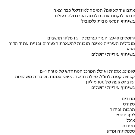
אתם עוד לא שם? הטיסה למונדיאל כבר יצאה
יונדאי לוקחת אתכם לבמה הכי גדולה בעולם
בשיתוף יונדאי מבית כלמוביל
ירושלים 2040: העיר נערכת ל- 1.5 מליון תושבים
מנכ"לית העירייה מציגה תוכנית להשארת הצעירים ובניית עתיד הדור
הבא
בשיתוף עיריית ירושלים
שופינג, אמנות ואוכל: המרכז המתחדש של מזרח י-ם
קפיצה קטנה לחו"ל: טיילת חדשה, מיצגי אמנות, וכיכרות משופצות
בהשקעה של 100 מיליון ₪
בשיתוף עיריית ירושלים
מדורים
ספורט
תרבות ובידור
לייף סטייל
אוכל
תיירות
טכנולוגיה ומדע