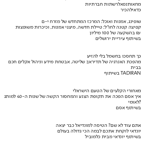
מחאות
נפאל
רשתות חברתיות
כדאי
להכיר
שופינג, אמנות ואוכל: המרכז המתחדש של מזרח י-ם
קפיצה קטנה לחו"ל: טיילת חדשה, מיצגי אמנות, וכיכרות משופצות
בהשקעה של 100 מיליון ₪
בשיתוף עיריית ירושלים
כך תחסכו בחשמל בלי להזיע
מהפכת האנרגיה של תדיראן: שליטה, אבטחת מידע וניהול אקלים חכם
בבית
בשיתוף TADIRAN
מאחורי הקלעים של הטעם הישראלי
איך אסם הפכה את תקופת הצנע והמחסור הקשה של שנות ה-40 למותג
לאומי?
בשיתוף אסם
אתם עוד לא שם? הטיסה למונדיאל כבר יצאה
יונדאי לוקחת אתכם לבמה הכי גדולה בעולם
בשיתוף יונדאי מבית כלמוביל