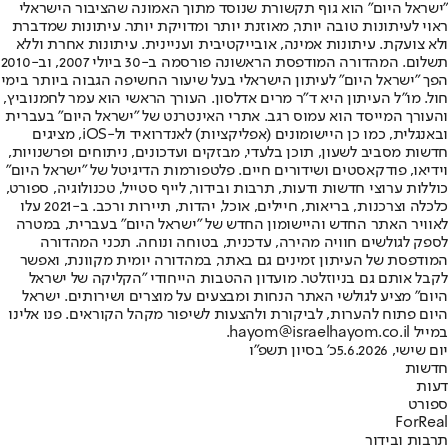
"ישראל היום" הוא גוף תקשורת שנוסד מתוך האמונה שהציבור הישראלי
ראוי לעיתונות טובה יותר, מאוזנת יותר ומדויקת יותר. עיתונות שמדברת
ולא צועקת. עיתונות אמינה, אובייקטיבית ועניינית. עיתונות אחרת וללא
תשלום. המהדורה המודפסת הראשונה פורסמה ב-30 ביולי 2007, וב-2010
הפך "ישראל היום" לעיתון הישראלי בעל שיעור החשיפה הגבוה ביותר בימי
חול. מו"ל העיתון היא ד"ר מרים אדלסון. העורך הראשי הוא עמר לחמנוביץ,
והעורך המייסד הוא עמוס רגב. אתרי האינטרנט של "ישראל היום" בעברית
ובאנגלית, כמו כן היישומונים (אפליקציות) לאנדרואיד ול-iOS, מציגים
חדשות מסביב לשעון, תוכן בלעדי, מבזקים ועדכונים, ניתוחים ופרשנויות,
וידיאו, פודקאסטים ושידורים חיים. פלטפורמות הדיגיטל של "ישראל היום"
כוללות ערוצי חדשות ודעות, תרבות ובידור, לייף סטייל, טכנולוגיה, ספורט,
כלכלה וצרכנות, בריאות, חיילים, אוכל, יהדות, תיירות ורכב. ב-2021 עלו
לאוויר האתר החדש והיישומון החדש של "ישראל היום" בעברית, במטרה
לספק לגולשים חוויה מהירה, עדכנית, בטוחה ונוחה. תכני המהדורה
המודפסת של העיתון זמינים גם באתר, במהדורה יומית מקוונת, ואפשר
לקבל אותם גם בניוזלטר. מועדון ההטבות הייחודי "הקליקה של ישראל
היום" מציע לגולשי האתר הנחות ומבצעים על מוצרים ושירותים. ישראל
היום פתוח להערות, לביקורת ולהצעות לשיפור מקהל הקוראים. פנו אלינו
במייל hayom@israelhayom.co.il.
יום שישי, 5.6.2026
כ' בסיון תשפ"ו
חדשות
דעות
ספורט
ForReal
תרבות ובידור