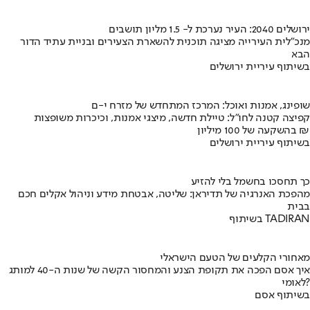
ירושלים 2040: העיר נערכת ל- 1.5 מליון תושבים
מנכ"לית העירייה מציגה תוכנית להשארת הצעירים ובניית עתיד הדור
הבא
בשיתוף עיריית ירושלים
שופינג, אמנות ואוכל: המרכז המתחדש של מזרח י-ם
קפיצה קטנה לחו"ל: טיילת חדשה, מיצגי אמנות, וכיכרות משופצות
בהשקעה של 100 מיליון ₪
בשיתוף עיריית ירושלים
כך תחסכו בחשמל בלי להזיע
מהפכת האנרגיה של תדיראן: שליטה, אבטחת מידע וניהול אקלים חכם
בבית
בשיתוף TADIRAN
מאחורי הקלעים של הטעם הישראלי
איך אסם הפכה את תקופת הצנע והמחסור הקשה של שנות ה-40 למותג
לאומי?
בשיתוף אסם