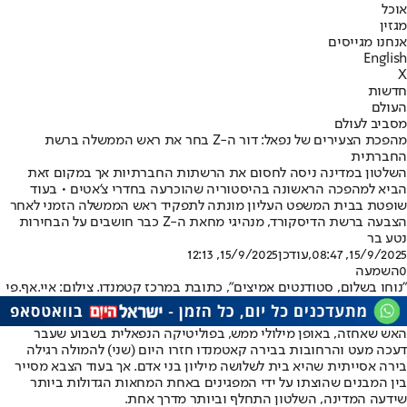
אוכל
מגזין
אנחנו מגייסים
English
X
חדשות
העולם
מסביב לעולם
מהפכת הצעירים של נפאל: דור ה-Z בחר את ראש הממשלה ברשת
החברתית
השלטון במדינה ניסה לחסום את הרשתות החברתיות אך במקום זאת
הביא למהפכה הראשונה בהיסטוריה שהוכרעה בחדרי צ'אטים • בעוד
שופטת בבית המשפט העליון מונתה לתפקיד ראש הממשלה הזמני לאחר
הצבעה ברשת הדיסקורד, מנהיגי מחאת ה-Z כבר חושבים על הבחירות
נטע בר
15/9/2025, 08:47
,עודכן
15/9/2025, 12:13
0
השמעה
"נוחו בשלום, סטודנטים אמיצים", כתובת במרכז קטמנדו. צילום: איי.אף.פי
האש שאחזה, באופן מילולי ממש, בפוליטיקה הנפאלית בשבוע שעבר
דעכה מעט והרחובות בבירה קאטמנדו חזרו היום (שני) להמולה רגילה
בירה אסייתית שהיא בית לשלושה מיליון בני אדם. אך בעוד הצבא מסייר
בין המבנים שהוצתו על ידי המפגינים באחת המחאות הגדולות ביותר
שידעה המדינה, השלטון התחלף וביותר מדרך אחת.