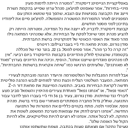
באפליקציית הגיימינג דיסקורד. "המטרה הייתה לדמות מעין
מיני-בחירות", אמר שאסווט למיצ'אן, מנהל ערוץ שסייע בהקמת השרת
וייצג את הקבוצה בפגישות עם הצבא, שהפך גוף שנושא ונותן עם
המפגינים לאחר התפוררות המשטרה והממשלה. למיצ'אן סיים את לימודיו
בתיכון לפני מספר חודשים.
קבוצת דיסקורד, לדבריו, לא ייצגה את כל המדינה, ומטרתה הייתה רק
להציע מנהיג זמני שיוכל לפקח על הבחירות. אלא שמנהיגי המחאה גילו
מהר מאוד את האופי הכאוטי של דמוקרטיה ברשת החברתית.
סודן גורונג, מנהיג מחאה ודי ג'יי בעברו,צילום: רויטרס
"זה קרה כל כך מהר", אמר סמיפ למסל, בן 22, בוגר טרי של מכללה
בקטמנדו, שהצטרף לחלק מהדיונים בקבוצת הדיסקורד ביום רביעי. "אין
לנו מנהיגים מוגדרים שייצגו אותנו", הוסיף, וכינה את הדיונים בערוץ "מאוד
לא מאורגנים", שלעיתים הרגישו כמו "שיחה אקראית ברשתות החברתיות".
".
אבל למרות המגבלות של הפלטפורמה והיעדר הנהגה מובהקת לצעירי
המחאה, המעבר השלטוני הצליח וכעת נותר למוחים לגבש הנהגה פוליטית
חדשה לקראת הבחירות באביב. התנועה המייצגת את מחאת דור ה-Z
"האמי נפאל", או "אנחנו נפאל" מאחדת צעירים מהימין והשמאל סביב מצע
ליברלי נגד שחיתות. סודן גורונג, צעיר בן 36 ודי ג'יי בעברו הפך לדובר עבור
התנועה, שחלק גדול מחברה מסתתרים מאחורי שם בדוי ברשת. מנהיג
נוסף, אוג'סווי ת'פה, מתח בקווים כלליים את המטרות של התנועה
החדשה. "אנחנו רוצים לחזק את עצמאות מערכת המשפט, לשנות את
החוקה, לא לבטל אותה. אנחנו לא רוצים להיות פוליטיקאים, אלא להיות
הקול של האומה שלנו".
טעינו? נתקן! אם מצאתם טעות בכתבה, נשמח שתשתפו אותנו