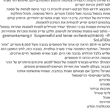
הרשויות מקוות להפחית צפיפות ולמנוע תאונות,צילום: שימוש לפי סעיף
27א' לחוק זכויות יוצרים
המבצע ידרוש מכל מבקש רישיון להוכיח כי כבר טיפס לפחות על פסגה
אחת בנפאל בגובה מעל 7,000 מטרים. הימל גאוטמה, מנהל מחלקת
התיירות של המדינה, ציין כי ההר מציג אתגרים ייחודיים, וניסיון קודם
בתנאים דומים יסייע להפחית את הסיכון לתאונות.
הרשויות מצפות גם כי המהלך יעודד מטיילים לפנות לפסגות אחרות בנפאל
- מתוך 463 פסגות שמותרות לטיפוס, חלקן עדיין פחות מוכרות ומתוירות.
♬ Suspenseful and tense orchestra(1318015) -
@gesmantamang
SoLaTiDo
צילום מ-2019 הראה קו ארוך של מטפסים בגובה מעל 8,000 מטרים, "אזור
המוות", ושיתוף התמונה עורר סערה עולמית. בגובה כזה, לחץ החמצן הוא
שליש בלבד מהלחץ בגובה פני הים, מצב שאינו מאפשר חיים ארוכים,
ובשנה ההיא נהרגו 11 מטפסים.
המהלך החדש מצטרף למגמה של נפאל למנוע סיכונים מיותרים על ההר
הגבוה בעולם ולשפר את חוויית הטיפוס למטפסים מנוסים.
טעינו? נתקן! אם מצאתם טעות בכתבה, נשמח שתשתפו אותנו
בלוגרים
טיפוסי הרים
נפאל
מדורים
ספורט
תרבות ובידור
לייף סטייל
אוכל
תיירות
טכנולוגיה ומדע