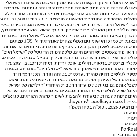
"ישראל היום" הוא גוף תקשורת שנוסד מתוך האמונה שהציבור הישראלי
ראוי לעיתונות טובה יותר, מאוזנת יותר ומדויקת יותר. עיתונות שמדברת
ולא צועקת. עיתונות אמינה, אובייקטיבית ועניינית. עיתונות אחרת וללא
תשלום. המהדורה המודפסת הראשונה פורסמה ב-30 ביולי 2007, וב-2010
הפך "ישראל היום" לעיתון הישראלי בעל שיעור החשיפה הגבוה ביותר בימי
חול. מו"ל העיתון היא ד"ר מרים אדלסון. העורך הראשי הוא עמר לחמנוביץ,
והעורך המייסד הוא עמוס רגב. אתרי האינטרנט של "ישראל היום" בעברית
ובאנגלית, כמו כן היישומונים (אפליקציות) לאנדרואיד ול-iOS, מציגים
חדשות מסביב לשעון, תוכן בלעדי, מבזקים ועדכונים, ניתוחים ופרשנויות,
וידיאו, פודקאסטים ושידורים חיים. פלטפורמות הדיגיטל של "ישראל היום"
כוללות ערוצי חדשות ודעות, תרבות ובידור, לייף סטייל, טכנולוגיה, ספורט,
כלכלה וצרכנות, בריאות, חיילים, אוכל, יהדות, תיירות ורכב. ב-2021 עלו
לאוויר האתר החדש והיישומון החדש של "ישראל היום" בעברית, במטרה
לספק לגולשים חוויה מהירה, עדכנית, בטוחה ונוחה. תכני המהדורה
המודפסת של העיתון זמינים גם באתר, במהדורה יומית מקוונת, ואפשר
לקבל אותם גם בניוזלטר. מועדון ההטבות הייחודי "הקליקה של ישראל
היום" מציע לגולשי האתר הנחות ומבצעים על מוצרים ושירותים. ישראל
היום פתוח להערות, לביקורת ולהצעות לשיפור מקהל הקוראים. פנו אלינו
במייל hayom@israelhayom.co.il.
יום רביעי, 10.6.2026
כ"ה בסיון תשפ"ו
חדשות
דעות
ספורט
ForReal
תרבות ובידור