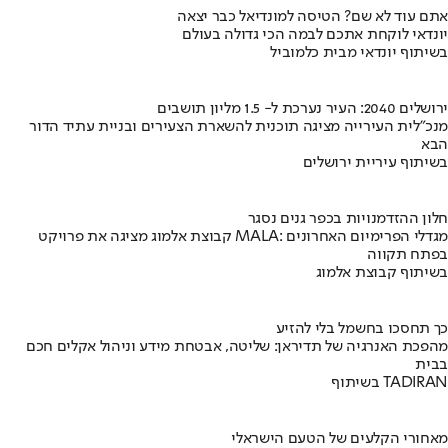
אתם עוד לא שם? הטיסה למונדיאל כבר יצאה
יונדאי לוקחת אתכם לבמה הכי גדולה בעולם
בשיתוף יונדאי מבית כלמוביל
ירושלים 2040: העיר נערכת ל- 1.5 מליון תושבים
מנכ"לית העירייה מציגה תוכנית להשארת הצעירים ובניית עתיד הדור
הבא
בשיתוף עיריית ירושלים
חלון ההזדמנויות בכפר גנים נסגר
קבוצת אלמוג מציגה את פרויקט MALA: מגדלי הפרימיום האחרונים
בפתח תקווה
בשיתוף קבוצת אלמוג
כך תחסכו בחשמל בלי להזיע
מהפכת האנרגיה של תדיראן: שליטה, אבטחת מידע וניהול אקלים חכם
בבית
בשיתוף TADIRAN
מאחורי הקלעים של הטעם הישראלי