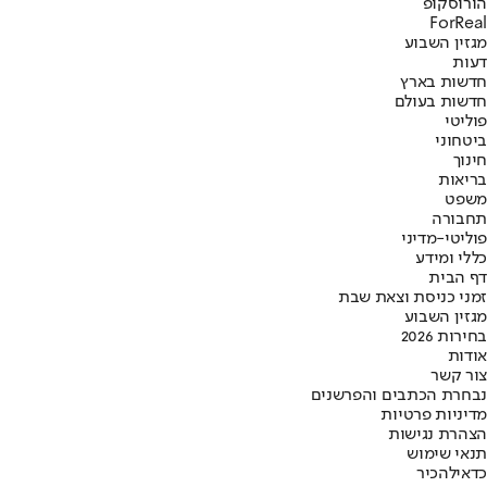
הורוסקופ
ForReal
מגזין השבוע
דעות
חדשות בארץ
חדשות בעולם
פוליטי
ביטחוני
חינוך
בריאות
משפט
תחבורה
פוליטי-מדיני
כללי ומידע
דף הבית
זמני כניסת וצאת שבת
מגזין השבוע
בחירות 2026
אודות
צור קשר
נבחרת הכתבים והפרשנים
מדיניות פרטיות
הצהרת נגישות
תנאי שימוש
כדאי
להכיר