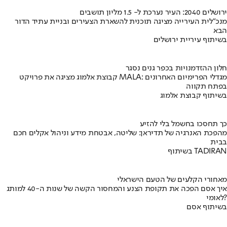
ירושלים 2040: העיר נערכת ל- 1.5 מליון תושבים
מנכ"לית העירייה מציגה תוכנית להשארת הצעירים ובניית עתיד הדור
הבא
בשיתוף עיריית ירושלים
חלון ההזדמנויות בכפר גנים נסגר
קבוצת אלמוג מציגה את פרויקט MALA: מגדלי הפרימיום האחרונים
בפתח תקווה
בשיתוף קבוצת אלמוג
כך תחסכו בחשמל בלי להזיע
מהפכת האנרגיה של תדיראן: שליטה, אבטחת מידע וניהול אקלים חכם
בבית
בשיתוף TADIRAN
מאחורי הקלעים של הטעם הישראלי
איך אסם הפכה את תקופת הצנע והמחסור הקשה של שנות ה-40 למותג
לאומי?
בשיתוף אסם