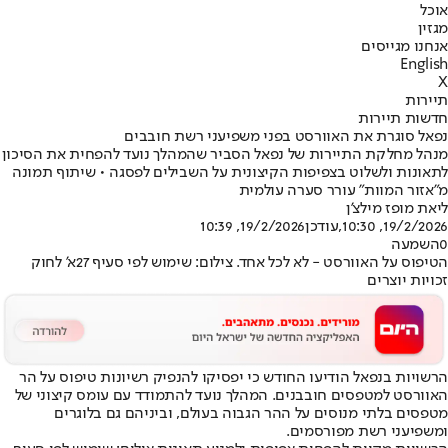
אוכל
מגזין
אנחנו מגייסים
English
X
תיירות
חדשות תיירות
נפאל סוגרת את האוורסט בפני משפיעני רשת חובבים
מנהל מחלקת התיירות של נפאל הסביר שהמהלך נועד להפחית את הסיכון
לתאונות ולשלוט בצפיפות הקיצונית על השבילים לפסגה • שיתוף תמונה
מ"אזור המוות" עורר סערה עולמית
ליאת מופז מילצ'ן
19/2/2026, 10:30
,עודכן
19/2/2026, 10:39
0
השמעה
הטיפוס על האוורסט - לא לכל אחד. צילום: שימוש לפי סעיף 27א' לחוק
זכויות יוצרים
הרשויות בנפאל הודיעו החודש כי יפסיקו להנפיק רשיונות טיפוס על הר
האוורסט למטפסים חובבנים. המהלך נועד להתמודד עם עומס קיצוני של
מטפסים בלתי מנוסים על ההר הגבוה בעולם, וביניהם גם בלוגרים
ומשפיעני רשת מפורסמים.