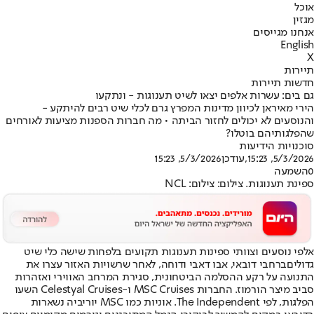
אוכל
מגזין
אנחנו מגייסים
English
X
תיירות
חדשות תיירות
גם בים: עשרות אלפים יצאו לשיט תענוגות - ונתקעו
הירי מאיראן לכיוון מדינות המפרץ גרם לכלי שיט רבים להיתקע -
והנוסעים לא יכולים לחזור הביתה • מה חברות הספנות מציעות לאורחים
שהפלגותיהם בוטלו?
סוכנויות הידיעות
5/3/2026, 15:23
,עודכן
5/3/2026, 15:23
0
השמעה
ספינת תענוגות. צילום: צילום: NCL
אלפי נוסעים וצוותי ספינות תענוגות תקועים בלפחות שישה כלי שיט
גדולים
ברחבי דובאי
, אבו דאבי ודוחה, לאחר שרשויות האזור עצרו את
התנועה על רקע ההסלמה הביטחונית, סגירת המרחב האווירי ואזהרות
סביב מיצר הורמוז. החברות MSC Cruises ו-Celestyal Cruises השעו
הפלגות, לפי The Independent. אוניות כמו MSC יוריביה נשארות