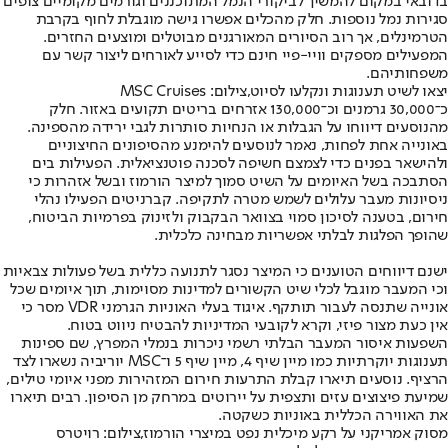
בדובאי במקום להמשיך לביקורי הנמל המתוכננים וגורמים מקומיים צופים
סגירות נמל נוספות. חלק מהכלים אפשרו גישה מוגבלת לחוף בקרבת
הטרמינלים, אך רוב הסיורים המאורגנים מבוטלים ומוצעים החזרים.
המפעילים מספקים וויי-פיי חינם כדי לסייע לאורחים ליצור קשר עם
משפחותיהם.
יצאו לשיט תענוגות ונקלעו לסיוט,צילום: MSC Cruises
כ־30,000 גרמנים וכ־130,000 אזרחים בריטים תקועים באזור. חלק
מהנוסעים דיווחו על הגבלות או הנחיות סותרות לגבי ירידה מהספינה.
באונייה אחת לפחות, נאמר לנוסעים להימנע מהסיפונים החיצוניים
ולהישאר בפנים כדי לצמצם חשיפה לסכנה פוטנציאלית. הפעילות בים
הסתבכה בשל האיומים על השיט סמוך למיצר הורמוז ובשל אזהרות כי
ניסיונות מעבר עלולים לשמש מטרה לתקיפה. קברניטים הפעילו נהלי
חירום, בטענה לסיכון סמוי בצוואר הבקבוק ולזינוק בפרמיות הביטוח,
שהופך הפלגות לבלתי אפשריות מבחינה כלכלית.
ישנם דיווחים הטוענים כי המיצר נסגר לתנועה כללית בשל פעולות צבאיות
וכי המעבר מוגבל לכלי שיט הקשורים למדינות מסוימות, תוך איומים שכל
אונייה שתנסה לעבור תותקף. איגוד בעלי האוניות הגרמני VDR מסר כי
אין כעת מצור פיזי, וקרא לקובעי המדיניות להבטיח ניווט בטוח.
השפעות איסור המעבר הבלתי רשמי ניכרות בנמלי המפרץ, שם ספינות
תענוגות יוקרתיות כמו מיין שיף 4, מיין שיף 5 ו־MSC יוריביה נשארו לצד
הרציף. נוסעים תיארו קבלת התרעות חירום המזהירות מפני איומי טילים,
שמיעת פיצוצים עזים ותצפית על יירוטים במרחק מן הסיפון. רבים תיארו
את האווירה הכללית באוניות כשקטה.
מסוק אמריקני על רקע מיכלית נפט במיצרי הורמוז,צילום: רויטרס