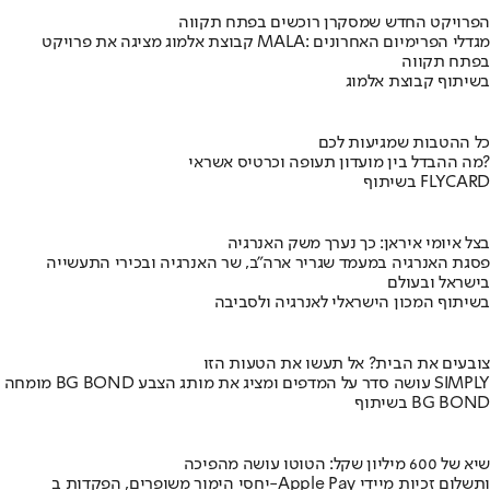
הפרויקט החדש שמסקרן רוכשים בפתח תקווה
קבוצת אלמוג מציגה את פרויקט MALA: מגדלי הפרימיום האחרונים
בפתח תקווה
בשיתוף קבוצת אלמוג
כל ההטבות שמגיעות לכם
מה ההבדל בין מועדון תעופה וכרטיס אשראי?
בשיתוף FLYCARD
בצל איומי איראן: כך נערך משק האנרגיה
פסגת האנרגיה במעמד שגריר ארה"ב, שר האנרגיה ובכירי התעשייה
בישראל ובעולם
בשיתוף המכון הישראלי לאנרגיה ולסביבה
צובעים את הבית? אל תעשו את הטעות הזו
מומחה BG BOND עושה סדר על המדפים ומציג את מותג הצבע SIMPLY
בשיתוף BG BOND
שיא של 600 מיליון שקל: הטוטו עושה מהפיכה
יחסי הימור משופרים, הפקדות ב-Apple Pay ותשלום זכיות מיידי