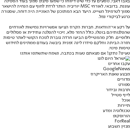
באבו דאבי, נוסעים על כלי שיט דיווחו כי שמעו פיצוץ סמוך בעוד הספינה
עוגנת. בדובאי, לאורחי MSC יוריביה הותר לרדת לחוף עם הנחיה להישאר
סמוך לטרמינל השייט. היעד הבא המתוכנן של האונייה היה דוחה, שסגורה
כרגע לביקורי נמל.
על רקע אי־הוודאות, חברות הקרוז הציעו אפשרויות גמישות לאורחים
שהפלגותיהם בוטלו, כולל החזר מלא, זיכוי להפלגה עתידית או מסלולים
חלופיים. חלק מהמטיילים הביעו חרדה גוברת לנוכח הקושי לאתר טיסות
חזרה הביתה וחלקם סידרו לינה זמנית ביבשה בעודם ממתינים לחידוש
טיסות פינוי.
טעינו? נתקן! אם מצאתם טעות בכתבה, נשמח שתשתפו אותנו
עקבו אחרינו
G
o
o
g
l
e
News
מבצע שאגת הארי
קרוז
מדורים
ספורט
תרבות ובידור
לייף סטייל
אוכל
תיירות
טכנולוגיה ומדע
הורוסקופ
ForReal
מגזין השבוע