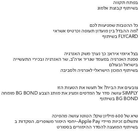
בפתח תקווה
בשיתוף קבוצת אלמוג
כל ההטבות שמגיעות לכם
מה ההבדל בין מועדון תעופה וכרטיס אשראי?
בשיתוף FLYCARD
בצל איומי איראן: כך נערך משק האנרגיה
פסגת האנרגיה במעמד שגריר ארה"ב, שר האנרגיה ובכירי התעשייה
בישראל ובעולם
בשיתוף המכון הישראלי לאנרגיה ולסביבה
צובעים את הבית? אל תעשו את הטעות הזו
מומחה BG BOND עושה סדר על המדפים ומציג את מותג הצבע SIMPLY
בשיתוף BG BOND
שיא של 600 מיליון שקל: הטוטו עושה מהפיכה
יחסי הימור משופרים, הפקדות ב-Apple Pay ותשלום זכיות מיידי
בשיתוף המועצה להסדר ההימורים בספורט