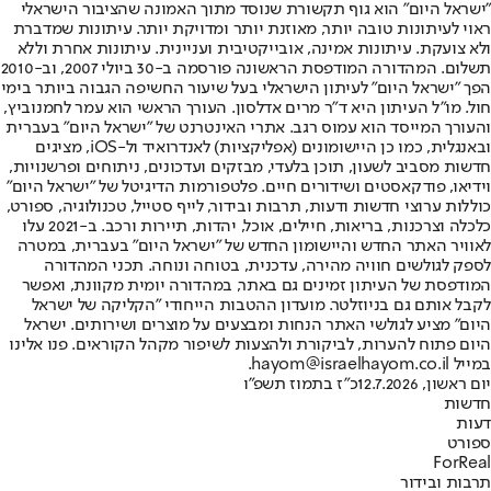
"ישראל היום" הוא גוף תקשורת שנוסד מתוך האמונה שהציבור הישראלי
ראוי לעיתונות טובה יותר, מאוזנת יותר ומדויקת יותר. עיתונות שמדברת
ולא צועקת. עיתונות אמינה, אובייקטיבית ועניינית. עיתונות אחרת וללא
תשלום. המהדורה המודפסת הראשונה פורסמה ב-30 ביולי 2007, וב-2010
הפך "ישראל היום" לעיתון הישראלי בעל שיעור החשיפה הגבוה ביותר בימי
חול. מו"ל העיתון היא ד"ר מרים אדלסון. העורך הראשי הוא עמר לחמנוביץ,
והעורך המייסד הוא עמוס רגב. אתרי האינטרנט של "ישראל היום" בעברית
ובאנגלית, כמו כן היישומונים (אפליקציות) לאנדרואיד ול-iOS, מציגים
חדשות מסביב לשעון, תוכן בלעדי, מבזקים ועדכונים, ניתוחים ופרשנויות,
וידיאו, פודקאסטים ושידורים חיים. פלטפורמות הדיגיטל של "ישראל היום"
כוללות ערוצי חדשות ודעות, תרבות ובידור, לייף סטייל, טכנולוגיה, ספורט,
כלכלה וצרכנות, בריאות, חיילים, אוכל, יהדות, תיירות ורכב. ב-2021 עלו
לאוויר האתר החדש והיישומון החדש של "ישראל היום" בעברית, במטרה
לספק לגולשים חוויה מהירה, עדכנית, בטוחה ונוחה. תכני המהדורה
המודפסת של העיתון זמינים גם באתר, במהדורה יומית מקוונת, ואפשר
לקבל אותם גם בניוזלטר. מועדון ההטבות הייחודי "הקליקה של ישראל
היום" מציע לגולשי האתר הנחות ומבצעים על מוצרים ושירותים. ישראל
היום פתוח להערות, לביקורת ולהצעות לשיפור מקהל הקוראים. פנו אלינו
במייל hayom@israelhayom.co.il.
יום ראשון, 12.7.2026
כ"ז בתמוז תשפ"ו
חדשות
דעות
ספורט
ForReal
תרבות ובידור